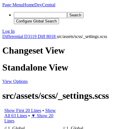
Page Menu
Home
DevCentral
Search
Configure Global Search
Log In
Differential
D3119
Diff 8018
src/assets/scss/_settings.scss
Changeset View
Standalone View
View Options
src/assets/scss/_settings.scss
Show First 20 Lines
•
Show
All 63 Lines
•
▼ Show 20
Lines
//
1
.
Global
//
1
.
Global