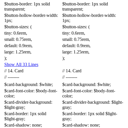
$
button-border
:
1px
solid
$
button-border
:
1px
solid
transparent
;
transparent
;
$
button-hollow-border-width
:
$
button-hollow-border-width
:
1px
;
1px
;
$
button-sizes
:
(
$
button-sizes
:
(
tiny
:
0
.
6rem
,
tiny
:
0
.
6rem
,
small
:
0
.
75rem
,
small
:
0
.
75rem
,
default
:
0
.
9rem
,
default
:
0
.
9rem
,
large
:
1
.
25rem
,
large
:
1
.
25rem
,
);
);
Show All 33 Lines
//
14
.
Card
//
14
.
Card
//
--------
//
--------
$
card-background
:
$
white
;
$
card-background
:
$
white
;
$
card-font-color
:
$
body-font-
$
card-font-color
:
$
body-font-
color
;
color
;
$
card-divider-background
:
$
card-divider-background
:
$
light-
$
light-gray
;
gray
;
$
card-border
:
1px
solid
$
card-border
:
1px
solid
$
light-
$
light-gray
;
gray
;
$
card-shadow
:
none
;
$
card-shadow
:
none
;