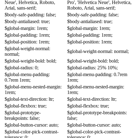
Neue'
,
Helvetica
,
Roboto
,
Pro'
,
'
Helvetica Neue'
,
Helvetica
,
Arial
,
sans-serif
;
Roboto
,
Arial
,
sans-serif
;
$
body-safe-padding
:
false
;
$
body-safe-padding
:
false
;
$
body-antialiased
:
true
;
$
body-antialiased
:
true
;
$
global-margin
:
1rem
;
$
global-margin
:
1rem
;
$
global-padding
:
1rem
;
$
global-padding
:
1rem
;
$
global-position
:
1rem
;
$
global-position
:
1rem
;
$
global-weight-normal
:
$
global-weight-normal
:
normal
;
normal
;
$
global-weight-bold
:
bold
;
$
global-weight-bold
:
bold
;
$
global-radius
:
0
;
$
global-radius
:
25
%
10
%
;
$
global-menu-padding
:
$
global-menu-padding
:
0
.
7rem
0
.
7rem
1rem
;
1rem
;
$
global-menu-nested-margin
:
$
global-menu-nested-margin
:
1rem
;
1rem
;
$
global-text-direction
:
ltr
;
$
global-text-direction
:
ltr
;
$
global-flexbox
:
true
;
$
global-flexbox
:
true
;
$
global-prototype-
$
global-prototype-breakpoints
:
breakpoints
:
false
;
false
;
$
global-button-cursor
:
auto
;
$
global-button-cursor
:
auto
;
$
global-color-pick-contrast-
$
global-color-pick-contrast-
tolerance
:
0
;
tolerance
:
0
;