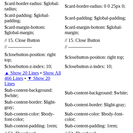
$
card-border-radius
:
$
global-
$
card-border-radius
:
0
0
25px
0
;
radius
;
$
card-padding
:
$
global-
$
card-padding
:
$
global-padding
;
padding
;
$
card-margin-bottom
:
$
card-margin-bottom
:
$
global-
$
global-margin
;
margin
;
//
15
.
Close
Button
//
15
.
Close
Button
//
----------------
//
----------------
$
closebutton-position
:
right
$
closebutton-position
:
right
top
;
top
;
$
closebutton-z-index
:
10
;
$
closebutton-z-index
:
10
;
▲ Show 20 Lines
•
Show All
466 Lines
•
▼ Show 20
Lines
$
tab-content-background
:
$
tab-content-background
:
$
white
;
$
white
;
$
tab-content-border
:
$
light-
$
tab-content-border
:
$
light-gray
;
gray
;
$
tab-content-color
:
$
body-
$
tab-content-color
:
$
body-font-
font-color
;
color
;
$
tab-content-padding
:
1rem
;
$
tab-content-padding
:
1rem
;