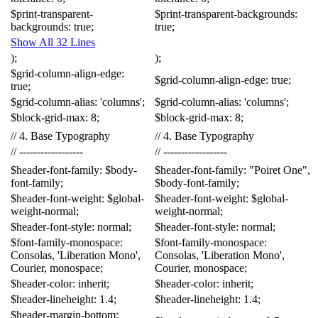
$
print-transparent-
$
print-transparent-backgrounds
:
backgrounds
:
true
;
true
;
Show All 32 Lines
);
);
$
grid-column-align-edge
:
$
grid-column-align-edge
:
true
;
true
;
$
grid-column-alias
:
'columns'
;
$
grid-column-alias
:
'columns'
;
$
block-grid-max
:
8
;
$
block-grid-max
:
8
;
//
4
.
Base
Typography
//
4
.
Base
Typography
//
------------------
//
------------------
$
header-font-family
:
$
body-
$
header-font-family
:
"Poiret One"
,
font-family
;
$
body-font-family
;
$
header-font-weight
:
$
global-
$
header-font-weight
:
$
global-
weight-normal
;
weight-normal
;
$
header-font-style
:
normal
;
$
header-font-style
:
normal
;
$
font-family-monospace
:
$
font-family-monospace
:
Consolas
,
'Liberation Mono'
,
Consolas
,
'Liberation Mono'
,
Courier
,
monospace
;
Courier
,
monospace
;
$
header-color
:
inherit
;
$
header-color
:
inherit
;
$
header-lineheight
:
1
.
4
;
$
header-lineheight
:
1
.
4
;
$
header-margin-bottom
: