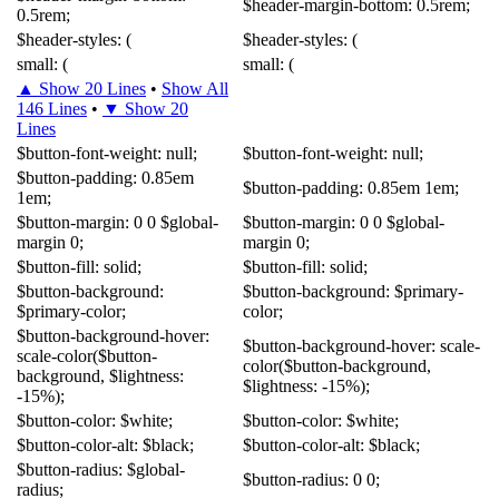
$
header-margin-bottom
:
0
.
5rem
;
0
.
5rem
;
$
header-styles
:
(
$
header-styles
:
(
small
:
(
small
:
(
▲ Show 20 Lines
•
Show All
146 Lines
•
▼ Show 20
Lines
$
button-font-weight
:
null
;
$
button-font-weight
:
null
;
$
button-padding
:
0
.
85em
$
button-padding
:
0
.
85em
1em
;
1em
;
$
button-margin
:
0
0
$
global-
$
button-margin
:
0
0
$
global-
margin
0
;
margin
0
;
$
button-fill
:
solid
;
$
button-fill
:
solid
;
$
button-background
:
$
button-background
:
$
primary-
$
primary-color
;
color
;
$
button-background-hover
:
$
button-background-hover
:
scale-
scale-color
($
button-
color
($
button-background
,
background
,
$
lightness
:
$
lightness
:
-15
%);
-15
%);
$
button-color
:
$
white
;
$
button-color
:
$
white
;
$
button-color-alt
:
$
black
;
$
button-color-alt
:
$
black
;
$
button-radius
:
$
global-
$
button-radius
:
0
0
;
radius
;