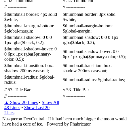
//
52
.
Thumbnail
//
52
.
Thumbnail
//
-------------
//
-------------
$
thumbnail-border
:
4
px
solid
$
thumbnail-border
:
3
px
solid
$
white
;
$
white
;
$
thumbnail-margin-bottom
:
$
thumbnail-margin-bottom
:
$
global-margin
;
$
global-margin
;
$
thumbnail-shadow
:
0
0
0
$
thumbnail-shadow
:
0
0
0
1px
1px
rgba
($
black
,
0
.
2
);
rgba
($
black
,
0
.
2
);
$
thumbnail-shadow-hover
:
0
$
thumbnail-shadow-hover
:
0
0
0
6px
1px
rgba
($
primary-
6px
1px
rgba
($
primary-color
,
0
.
5
);
color
,
0
.
5
);
$
thumbnail-transition
:
box-
$
thumbnail-transition
:
box-
shadow
200ms
ease-out
;
shadow
200ms
ease-out
;
$
thumbnail-radius
:
$
global-
$
thumbnail-radius
:
$
global-radius
;
radius
;
//
53
.
Title
Bar
//
53
.
Title
Bar
//
-------------
//
-------------
▲ Show 20 Lines
•
Show All
48 Lines
•
Show Last 20
Lines
Nasqueron DevCentral
·
If it had been much bigger the moon would
have had a core of ice.
·
Powered by Phabricator