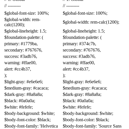
//
---------
//
---------
$
global-font-size
:
100
%;
$
global-font-size
:
100
%;
$
global-width
:
rem-
$
global-width
:
rem-calc
(
1200
);
calc
(
1200
);
$
global-lineheight
:
1
.
5
;
$
global-lineheight
:
1
.
5
;
$
foundation-palette
:
(
$
foundation-palette
:
(
primary
:
#
1779ba
,
primary
:
#
374c7b
,
secondary
:
#
767676
,
secondary
:
#
767676
,
success
:
#
3adb76
,
success
:
#
3adb76
,
warning
:
#
ffae00
,
warning
:
#
ffae00
,
alert
:
#
cc4b37
,
alert
:
#
cc4b37
,
);
);
$
light-gray
:
#
e6e6e6
;
$
light-gray
:
#
e6e6e6
;
$
medium-gray
:
#
cacaca
;
$
medium-gray
:
#
cacaca
;
$
dark-gray
:
#
8a8a8a
;
$
dark-gray
:
#
8a8a8a
;
$
black
:
#
0a0a0a
;
$
black
:
#
0a0a0a
;
$
white
:
#
fefefe
;
$
white
:
#
fefefe
;
$
body-background
:
$
white
;
$
body-background
:
$
white
;
$
body-font-color
:
$
black
;
$
body-font-color
:
$
black
;
$
body-font-family
:
'Helvetica
$
body-font-family
:
'
Source Sans