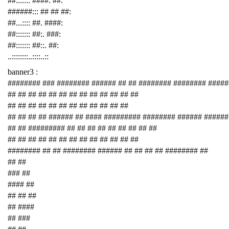
##::::::: ####: ##:
######::: ## ## ##:
##...:::: ##. ####:
##::::::: ##:. ###:
##::::::: ##::. ##:
..::::::::..::::..::
banner3 :
######## ### ######## ###### ## ## ######## ######## ####
## ## ## ## ## ## ## ## ## ## ## ## ##
## ## ## ## ## ## ## ## ## ## ## ##
## ## ## ## ###### ## #### ######### ######## ###### ######
## ## ######### ## ## ## ## ## ## ## ## ##
## ## ## ## ## ## ## ## ## ## ## ## ##
######## ## ## ######## ###### ## ## ## ## ######## ##
## ##
### ##
#### ##
## ## ##
## ####
## ###