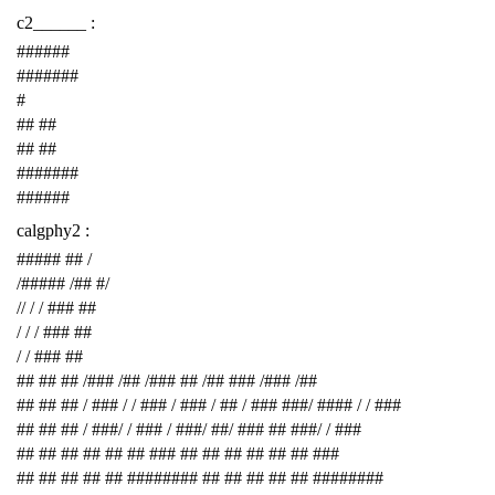
c2______ :
######
#######
#
## ##
## ##
#######
######
calgphy2 :
##### ## /
/##### /## #/
// / / ### ##
/ / / ### ##
/ / ### ##
## ## ## /### /## /### ## /## ### /### /##
## ## ## / ### / / ### / ### / ## / ### ###/ #### / / ###
## ## ## / ###/ / ### / ###/ ##/ ### ## ###/ / ###
## ## ## ## ## ## ### ## ## ## ## ## ## ###
## ## ## ## ## ######## ## ## ## ## ## ########