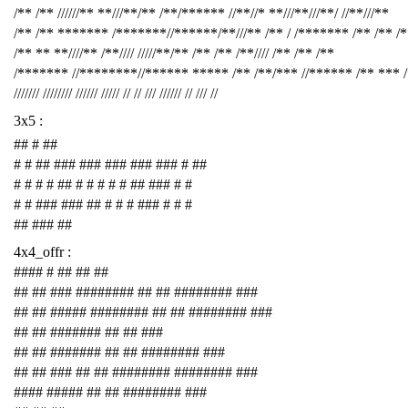
/** /** //////** **///**/** /**/****** //**//* **///**///**/ //**///**
/** /** ******* /*******//******/**///** /** / /******* /** /** /
/** ** **////** /**//// /////**/** /** /** /**//// /** /** /**
/******* //********//****** ***** /** /**/*** //****** /** *** 
/////// //////// ////// ///// // // /// ////// // /// //
3x5 :
## # ##
# # ## ### ### ### ### ### # ##
# # # # ## # # # # # ## ### # #
# # ### ### ## # # # ### # # #
## ### ##
4x4_offr :
#### # ## ## ##
## ## ### ######## ## ## ######## ###
## ## ##### ######## ## ## ######## ###
## ## ####### ## ## ###
## ## ####### ## ## ######## ###
## ## ### ## ## ######## ######## ###
#### ##### ## ## ######## ###