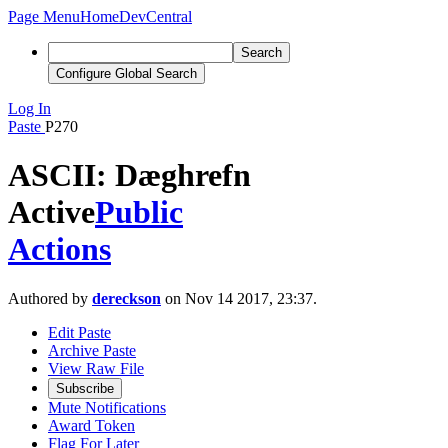
Page Menu
Home
DevCentral
Search
Configure Global Search
Log In
Paste
P270
ASCII: Dæghrefn
Active
Public
Actions
Authored by
dereckson
on Nov 14 2017, 23:37.
Edit Paste
Archive Paste
View Raw File
Subscribe
Mute Notifications
Award Token
Flag For Later