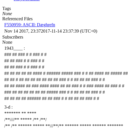
Tags
None
Referenced Files
F550959: ASCII: Dæghrefn
Nov 14 2017, 23:37
2017-11-14 23:37:39 (UTC+0)
Subscribers
None
1943____ :
### ## ### # # ### # #
## ## ### # # ### # #
## ## ### # # ### # #
## ## ## ## ## #### # ###### ##### ### # # ## #### ## ##### ##
## ## # ## ## ## ## ## ## ## ### # # ## ## ## ### # #
## ## #### ## ### #### #### ## ## ### # # ### #### ## ### # #
### ## ## ## ## ## ## ##### ### # # ## ## ## ### # #
## ## ## ## ###### ## ## ### # # ## ## ## ### # #
3-d :
******* ** ****
/**////** ***** /** /**/
/** /** ****** ***** **///**/** ****** ***** ****** *******