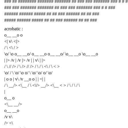
### ## ######## ####### ####### ## ### ### ####### ### # # 
### ### ####### ####### ## ### ### ####### ### # # ###
###### ###### ##### ## ## ### ###### ## ## ###
##### ###### ##### ## ## ### ###### ## ## ###
acrobatic :
o__ __o o
<| v\ <|>
/ \ <\ / >
\o/ \o o__ __o/ o__ __o o__ __o/ \o__ __o \o__ __o
| |> /v | /v |> /v | | v\ | |>
/ \ // /> / \ /> // /> / \ / \ <\ / \ < >
\o/ / \ \o/ \o o/ \ \o/ \o/ o/ \o/
| o o | v\ /v __o o | | <| |
/ \ __/> <\__ / \ <\/> __/> <\__ < > / \ / \ / \
|
o__ o
<\__ __/>
o__ __o
/v v\
/> <\