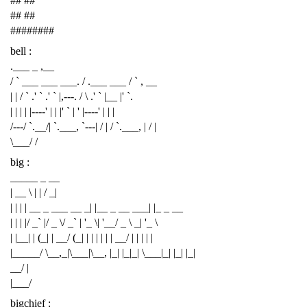
## ##
## ##
########
bell :
.___ _ ,__
/ ` ___ ___ ___. / .___ ___ / ` , __
| | / ` .' ` .' ` |,---. / \ .' ` |__ |' `.
| | | | |----' | | |' ` | ' |----' | | |
/---/ `.__/| `.___, `---| / | / `.___, | / |
\___/ /
big :
_____ _ __
| __ \ | | / _|
| | | | __ _ ___ __ _| |__ _ __ ___| |_ _ __
| | | |/ _` |/ _ \/ _` | '_ \| '__/ _ \ _| '_ \
| |__| | (_| | __/ (_| | | | | | | __/ | | | | |
|_____/ \__,_|\___|\__, |_| |_|_| \___|_| |_| |_|
__/ |
|___/
bigchief :