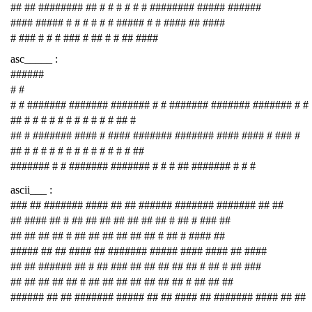
## ## ######## ## # # # # # # ######## ##### ######
#### ##### # # # # # # ##### # # #### ## ####
# ### # # # ### # ## # # ## ####
asc_____ :
######
# #
# # ####### ####### ####### # # ####### ####### ####### # #
## # # # # # # # # # # # ## #
## # ####### #### # #### ####### ####### #### #### # ### #
## # # # # # # # # # # # # # ##
####### # # ####### ####### # # # ## ####### # # #
ascii___ :
### ## ####### #### ## ## ###### ####### ####### ## ##
## #### ## # ## ## ## ## ## ## ## # ## # ### ##
## ## ## ## # ## ## ## ## ## ## # ## # #### ##
##### ## ## #### ## ####### ##### #### #### ## ####
## ## ###### ## # ## ### ## ## ## ## ## # ## # ## ###
## ## ## ## ## # ## ## ## ## ## ## ## # ## ## ##
###### ## ## ####### ##### ## ## #### ## ####### #### ## ##