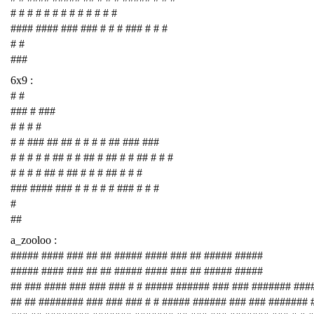
# # # # # # # # # # # # #
#### #### ### ### # # # ### # # #
# #
###
6x9 :
# #
### # ###
# # # #
# # ### ## ## # # # # ## ### ###
# # # # # ## # # ## # ## # # ## # # #
# # # # ## # ## # # # ## # # #
### #### ### # # # # # ### # # #
#
##
a_zooloo :
##### #### ### ## ## ##### #### ### ## ##### #####
##### #### ### ## ## ##### #### ### ## ##### #####
## ### #### ### ### ### # # ##### ###### ### ### ####### ###
## ## ######## ### ### ### # # ##### ###### ### ### #######