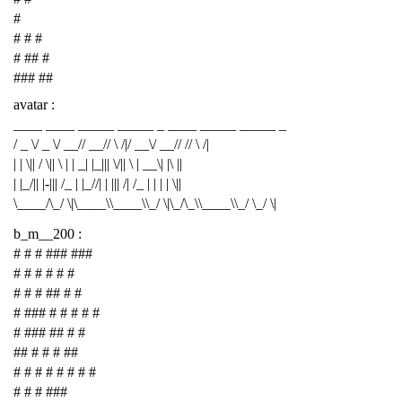
#
# # #
# ## #
### ##
avatar :
____ ____ _____ _____ _ ____ _____ _____ _
/ _ \/ _ \/ __// __// \ /|/ __\/ __// // \ /|
| | \|| / \|| \ | | _| |_||| \/|| \ | __\| |\ ||
| |_/|| |-||| /_ | |_//| | ||| /| /_ | | | | \||
\____/\_/ \|\____\\____\\_/ \|\_/\_\\____\\_/ \_/ \|
b_m__200 :
# # # ### ###
# # # # # #
# # # ## # #
# ### # # # # #
# ### ## # #
## # # # ##
# # # # # # # #
# # # ###