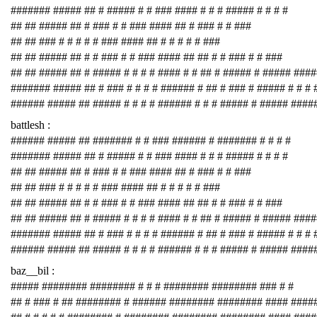
####### ##### ## # ##### # # ### #### # # # ##### # # # #
## ## ##### ## # ### # # ### #### ## # ### # # ###
## ## ### # # # # # ### #### ## # # # # # ###
## ## ##### ## # # ### # # ### #### ## ## # # ### # # ###
## ## ##### ## # ##### # # # # #### # # ## # ##### # ##### ###
####### ##### ## # ### # # # # ###### # ## # ### # ##### # # # 
###### ##### ## ##### # # # # ###### # # # ##### # ##### ####
battlesh :
###### ##### ## ####### # # ### ###### # ####### # # # #
####### ##### ## # ##### # # ### #### # # # ##### # # # #
## ## ##### ## # ### # # ### #### ## # ### # # ###
## ## ### # # # # # ### #### ## # # # # # ###
## ## ##### ## # # ### # # ### #### ## ## # # ### # # ###
## ## ##### ## # ##### # # # # #### # # ## # ##### # ##### ###
####### ##### ## # ### # # # # ###### # ## # ### # ##### # # # 
###### ##### ## ##### # # # # ###### # # # ##### # ##### ####
baz__bil :
##### ######## ######## # # # ######## ######## ### # #
## # ### # ## ######## # ###### ######## ######## #### ####