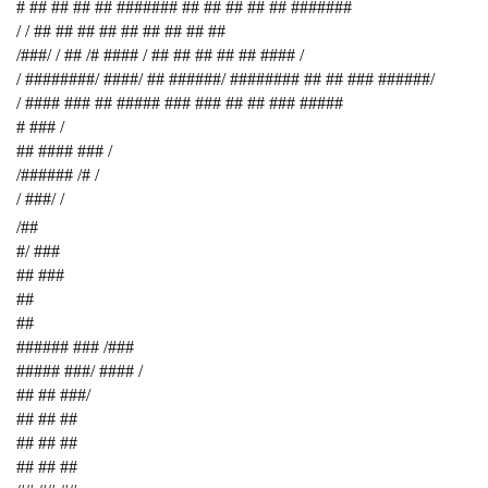
# ## ## ## ## ####### ## ## ## ## ## #######
/ / ## ## ## ## ## ## ## ## ##
/###/ / ## /# #### / ## ## ## ## ## #### /
/ ########/ ####/ ## ######/ ######## ## ## ### ######/
/ #### ### ## ##### ### ### ## ## ### #####
# ### /
## #### ### /
/###### /# /
/ ###/ /
/##
#/ ###
## ###
##
##
###### ### /###
##### ###/ #### /
## ## ###/
## ## ##
## ## ##
## ## ##