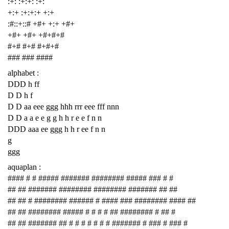
:+: :+:+: :+:
+:+ :+:+:+ +:+
:#::+::# +#+ +:+ +#+
+#+ +#+ +#+#+#
#+# #+# #+#+#
### ### ####
alphabet :
DDD h ff
D D h f
D D aa eee ggg hhh rrr eee fff nnn
D D a a e e g g h h r e e f n n
DDD aaa ee ggg h h r ee f n n
g
ggg
aquaplan :
#### # # ##### ####### ######## ##### ### # #
## ## ####### ######## ######## ####### ## ##
## ## # ######## ###### # #### ### ######## #### ##
## ## ######## ##### # # # # ## ######## # ## #
## ## ####### ## # # # # # # # ####### # ### # ### #