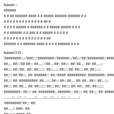
banner :
######
# # ## ###### #### # # ##### ###### ###### # #
# # # # # # # # # # # # # ## #
# # # # ##### # ###### # # ##### ##### # # #
# # ###### # # ### # # ##### # # # # #
# # # # # # # # # # # # # # ##
###### # # ###### #### # # # # ###### # # #
banner3-D :
'########:::::'###::::'########::'######:::'##::::'##:'########::'##
##.... ##:::'## ##::: ##.....::'##... ##:: ##:::: ##: ##.... ##: ##.....::
##:::: ##::'##:. ##:: ##::::::: ##:::..::: ##:::: ##: ##:::: ##: ##:::::::
##:::: ##:'##:::. ##: ######::: ##::'####: #########: ########:: ###
##:::: ##: #########: ##...:::: ##::: ##:: ##.... ##: ##.. ##::: ##...::::
##:::: ##: ##.... ##: ##::::::: ##::: ##:: ##:::: ##: ##::. ##:: ##:::::::
########:: ##:::: ##: ########:. ######::: ##:::: ##: ##:::. ##: ####
........:::..:::::..::........:::......::::..:::::..::..:::::..::........::
'########:'##::: ##:
##.....:: ###:: ##: