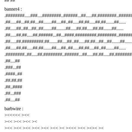
## ##
banner4 :
.########.....###....########..######...##.....##.########..####
.##.....##...##.##...##.......##....##..##.....##.##.....##.##.......##......
.##.....##..##...##..##.......##........##.....##.##.....##.##.......##......
.##.....##.##.....##.######...##...####.#########.########..######
.##.....##.#########.##.......##....##..##.....##.##...##...##.......##......
.##.....##.##.....##.##.......##....##..##.....##.##....##..##.......##......
.########..##.....##.########..######...##.....##.##.....##.########
.##....##
.###...##
.####..##
.##.##.##
.##..####
.##...###
.##....##
barbwire :
><<<<< ><<
><< ><< ><< ><
><< ><< ><< ><< ><< ><< >< ><<< ><< ><>< ><