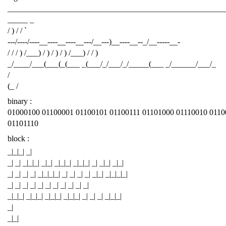
______________________________________________________
_____ _
/ ) / / `
---/----/----__----__----__---/__---)__----__--_/__-----__-
/ / / ) /___) / ) / ) / ) /___) / / )
_/____/___(___(_(___ _(___/_/___/_/_____(___ _/______/___/_
/
(_ /
binary :
01000100 01100001 01100101 01100111 01101000 01110010 0110
01101110
block :
_|_|_| _|
_| _| _|_|_| _|_| _|_|_| _|_|_| _| _|_| _|_|
_| _| _| _| _|_|_|_| _| _| _| _| _|_| _|_|_|_|
_| _| _| _| _| _| _| _| _| _| _|
_|_|_| _|_|_| _|_|_| _|_|_| _| _| _| _|_|_|
_|
_|_|