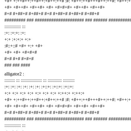
+#+ +:++#++:++#++:+#++:++# :#: +#++:++#+++#++:++#: +#++:
+#+ +#++#+ +#++#+ +#+ +#+#+#+ +#++#+ +#++#+
#+# #+##+# #+##+# #+# #+##+# #+##+# #+##+#
######### ### ##################### ### ###### #########
:::::::::::::: :::
:+: :+:+: :+:
+:+ :+:+:+ +:+
:#::+::# +#+ +:+ +#+
+#+ +#+ +#+#+#
#+# #+# #+#+#
### ### ####
alligator2 :
::::::::: ::: :::::::::::::::::: ::: :::::::::::: ::::::::::
:+: :+: :+: :+: :+: :+: :+::+: :+::+: :+::+:
+:+ +:+ +:+ +:+ +:+ +:+ +:+ +:++:+ +:++:+
+#+ +:++#++:++#++:+#++:++# :#: +#++:++#+++#++:++#: +#++:
+#+ +#++#+ +#++#+ +#+ +#+#+#+ +#++#+ +#++#+
#+# #+##+# #+##+# #+# #+##+# #+##+# #+##+#
######### ### ##################### ### ###### #########
:::::::::::::: :::