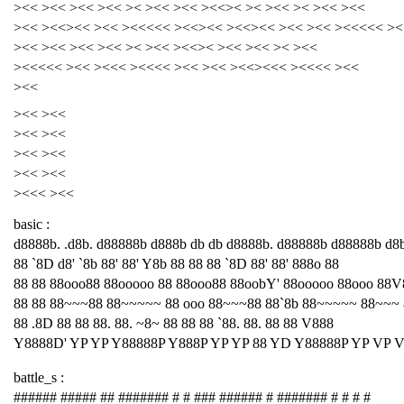
><< ><< ><< ><< >< ><< ><< ><<>< >< ><< >< ><< ><<
><< ><<><< ><< ><<<<< ><<><< ><<><< ><< ><< ><<<<< ><
><< ><< ><< ><< >< ><< ><<>< ><< ><< >< ><<
><<<<< ><< ><<< ><<<< ><< ><< ><<><<< ><<<< ><<
><<
><< ><<
><< ><<
><< ><<
><< ><<
><<< ><<
basic :
d8888b. .d8b. d88888b d888b db db d8888b. d88888b d88888b d8
88 `8D d8' `8b 88' 88' Y8b 88 88 88 `8D 88' 88' 888o 88
88 88 88ooo88 88ooooo 88 88ooo88 88oobY' 88ooooo 88ooo 88V
88 88 88~~~88 88~~~~~ 88 ooo 88~~~88 88`8b 88~~~~~ 88~~~
88 .8D 88 88 88. 88. ~8~ 88 88 88 `88. 88. 88 88 V888
Y8888D' YP YP Y88888P Y888P YP YP 88 YD Y88888P YP VP 
battle_s :
###### ##### ## ####### # # ### ###### # ####### # # # #