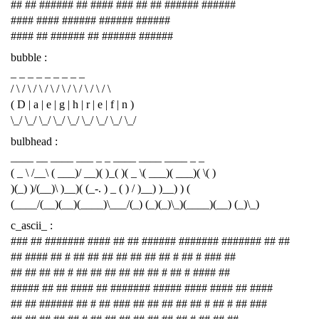
## ## ###### ## #### ### ## ## ###### ######
#### #### ###### ###### ######
#### ## ###### ## ###### ######
bubble :
_ _ _ _ _ _ _ _ _
/ \ / \ / \ / \ / \ / \ / \ / \ / \
( D | a | e | g | h | r | e | f | n )
\_/ \_/ \_/ \_/ \_/ \_/ \_/ \_/ \_/
bulbhead :
____ __ ____ ___ _ _ ____ ____ ____ _ _
( _ \ /__\ ( ___)/ __)( )_( )( _ \( ___)( ___)( \( )
)(_) )/(__)\ )__)( (_-. ) _ ( ) / )__) )__) ) (
(____/(__)(__)(____)\___/(_) (_)(_)\_)(____)(__) (_)\_)
c_ascii_ :
### ## ####### #### ## ## ###### ####### ####### ## ##
## #### ## # ## ## ## ## ## ## ## # ## # ### ##
## ## ## ## # ## ## ## ## ## ## # ## # #### ##
##### ## ## #### ## ####### ##### #### #### ## ####
## ## ###### ## # ## ### ## ## ## ## ## # ## # ## ###