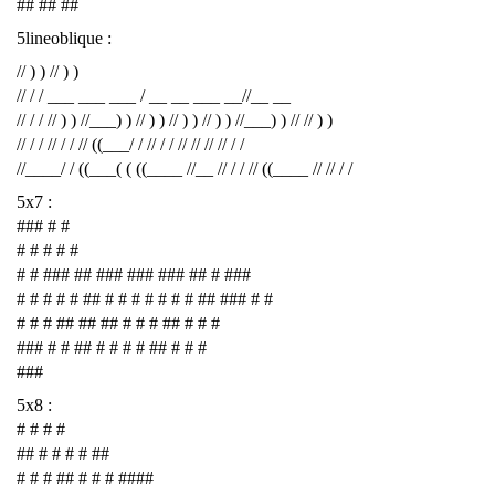
## ## ##
5lineoblique :
// ) ) // ) )
// / / ___ ___ ___ / __ __ ___ __//__ __
// / / // ) ) //___) ) // ) ) // ) ) // ) ) //___) ) // // ) )
// / / // / / // ((___/ / // / / // // // // / /
//____/ / ((___( ( ((____ //__ // / / // ((____ // // / /
5x7 :
### # #
# # # # #
# # ### ## ### ### ### ## # ###
# # # # # ## # # # # # # # ## ### # #
# # # ## ## ## # # # ## # # #
### # # ## # # # # ## # # #
###
5x8 :
# # # #
## # # # # ##
# # # ## # # # ####