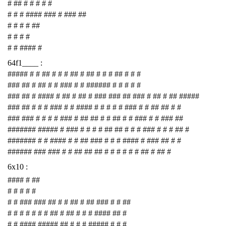
# ## # # # # #
# # # #### ### # ### ##
# # # # ##
# # # #
# # #### #
64f1____ :
##### # # ## # # # ## # ## # # # ## # # #
### ## # ## # # ### # # ###### # # # # #
### ## # #### # ## # ## # ### ### ## ### # ## # ## #####
### ## # # # ### # # #### # # # # # ### # # ## ## # #
### ### # # # # ### # ## ## # # ## # # ### # # ### ##
####### ##### # ### # # # # ## ## # # # ### # # # ## #
####### # # #### # # ## ### # # # #### # ### ## # #
###### ### ### # # ## ## ## # # # # # # ## # ## #
6x10 :
#### # ##
# # # # #
# # ### ### ## # # ## # ## ### # # ##
# # # # # # # ## # ## # # # #### ## #
# # #### ##### ## # # # ##### # # #