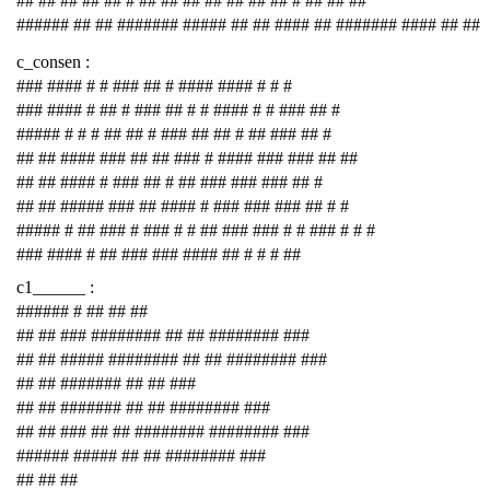
## ## ## ## ## # ## ## ## ## ## ## ## # ## ## ##
###### ## ## ####### ##### ## ## #### ## ####### #### ## ##
c_consen :
### #### # # ### ## # #### #### # # #
### #### # ## # ### ## # # #### # # ### ## #
##### # # # ## ## # ### ## ## # ## ### ## #
## ## #### ### ## ## ### # #### ### ### ## ##
## ## #### # ### ## # ## ### ### ### ## #
## ## ##### ### ## #### # ### ### ### ## # #
##### # ## ### # ### # # ## ### ### # # ### # # #
### #### # ## ### ### #### ## # # # ##
c1______ :
###### # ## ## ##
## ## ### ######## ## ## ######## ###
## ## ##### ######## ## ## ######## ###
## ## ####### ## ## ###
## ## ####### ## ## ######## ###
## ## ### ## ## ######## ######## ###
###### ##### ## ## ######## ###
## ## ##