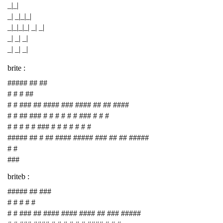
_|_|
_| _|_|_|
_|_|_|_| _| _|
_| _| _|
_| _| _|
brite :
##### ## ##
# # # ##
# # ### ## #### ### #### ## ## ####
# # ## ### # # # # # # ### # # #
# # # # # ### # # # # # # #
##### ## # ## #### ##### ### ## ## #####
# #
###
briteb :
##### ## ###
# # # # #
# # ### ## #### #### #### ## ### #####