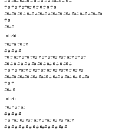
# # ### #### # # # # # # #### # # #
# # # # # #### # # # # # # #
##### ## # ### ##### ###### ### ### ### ######
# #
####
britebi :
##### ## ##
# # # # #
## # ### ### ### # ## #### ### ### ## ##
## # # # # # # ## ## # ## # # # ## #
# # # # #### # ### ## ## ## #### # ## ##
##### ##### ### #### # ### # ### ## # ###
# # #
### #
britei :
#### ## ##
# # # # #
# # ### ## ### ### #### ## ## ####
# # # # # # # # # # ### # # # ## #