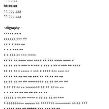
## ## ##
## ## ##
## ### ###
## ### ###
caligraphy :
***** ** *
****** *** **
** * * *** **
* * * *** **
* * *** ** *** ****
** ** ** **** *** **** ** *** **** **** *
** ** ** * *** * * *** * *** * ** * *** ** ****
** ** ** * **** * *** * **** *** *** **
** ** ** ** ** ** *** ** ** ** ** **
** ** ** ** ** ******** ** ** ** ** **
* ** ** ** ** ******* ** ** ** ** **
* * ** ** ** ** ** ** ** **
***** * ** ** **** * ** ** ** ** ***
* ********* ***** ** ******* ******** ** ** ***