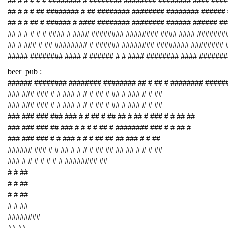
## # # # # # ######## # ######## ######## ######## #### ###
## # # # ## ######## # ## ######## ######## ######## ######
## # # ## # ###### # #### ######## ######## ###### ###### #
## # # # # # #### # #### ######## ######## #### #### #######
## # ### # ## ######## # ###### ######## ######## ########
##### ######## #### # ###### # # #### ######## #### #######
beer_pub :
###### ######## ######## ######## ## # ## # ######## #####
### ### ### # # ### # # # ## # ## # ### # # ##
### ### ### # # ### # # # ## # ## # ### # # ##
### ### ### ### ### # # ## # ## ## # ## # ### # # ## ##
### ### ### ## ### # # # # ## # ######## ### # # ## #
### ### ### # # ### # # # ## ## ## ### # # ##
###### ### # # ## # # # # ## ## ## ## # # # ##
### # # # # # # # ######## ##
# # ##
# # ##
# # ##
# # ##
########