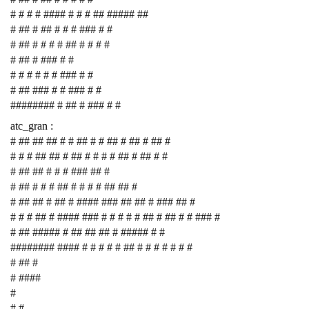
# # # # #### # # # ## ##### ##
# ## # ## # # # ### # #
# ## # # # # ## # # # #
# ## # ### # #
# # # # # # ### # #
# ## ### # # ### # #
######## # ## # ### # #
atc_gran :
# ## ## ## # # ## # # ## # ## # ## #
# # # ## ## # ## # # # # ## # ## # #
# ## ## # # # ### ## #
# ## # # # ## # # # # ## ## #
# ## ## # ## # #### ### ## ## # ### ## #
# # # ## # #### ### # # # # # ## # ## # # ### #
# ## ##### # ## ## ## # ##### # #
######## #### # # # # # ## # # # # # # #
# ## #
# ####
#
# #