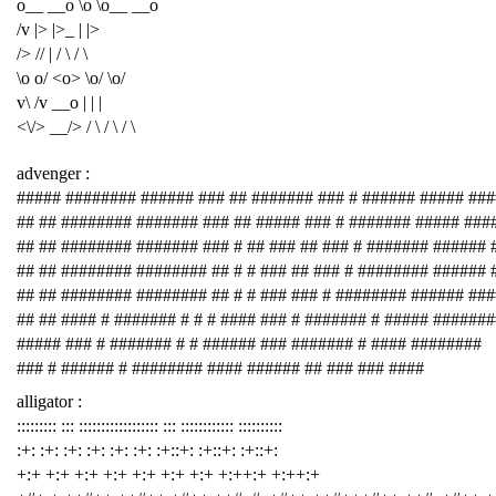
o__ __o \o \o__ __o
/v |> |>_ | |>
/> // | / \ / \
\o o/ <o> \o/ \o/
v\ /v __o | | |
<\/> __/> / \ / \ / \
advenger :
##### ######## ###### ### ## ####### ### # ###### ##### ###
## ## ######## ####### ### ## ##### ### # ####### ##### ###
## ## ######## ####### ### # ## ### ## ### # ####### ###### 
## ## ######## ######## ## # # ### ## ### # ######## ###### 
## ## ######## ######## ## # # ### ### # ######## ###### ##
## ## #### # ####### # # # #### ### # ####### # ##### #######
##### ### # ####### # # ###### ### ####### # #### ########
### # ###### # ######## #### ###### ## ### ### ####
alligator :
::::::::: ::: :::::::::::::::::: ::: :::::::::::: ::::::::::
:+: :+: :+: :+: :+: :+: :+::+: :+::+: :+::+:
+:+ +:+ +:+ +:+ +:+ +:+ +:+ +:++:+ +:++:+