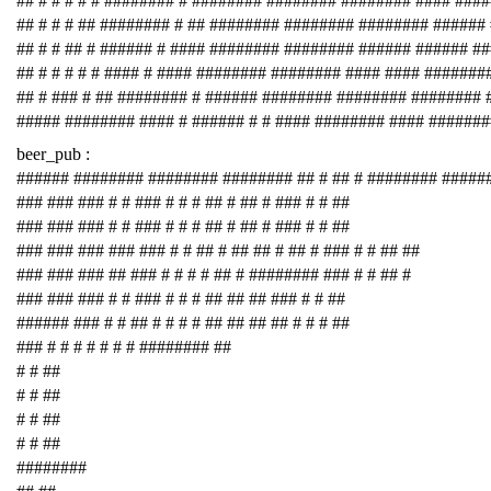
## # # # # # ######## # ######## ######## ######## #### ###
## # # # ## ######## # ## ######## ######## ######## ######
## # # ## # ###### # #### ######## ######## ###### ###### #
## # # # # # #### # #### ######## ######## #### #### #######
## # ### # ## ######## # ###### ######## ######## ########
##### ######## #### # ###### # # #### ######## #### #######
beer_pub :
###### ######## ######## ######## ## # ## # ######## #####
### ### ### # # ### # # # ## # ## # ### # # ##
### ### ### # # ### # # # ## # ## # ### # # ##
### ### ### ### ### # # ## # ## ## # ## # ### # # ## ##
### ### ### ## ### # # # # ## # ######## ### # # ## #
### ### ### # # ### # # # ## ## ## ### # # ##
###### ### # # ## # # # # ## ## ## ## # # # ##
### # # # # # # # ######## ##
# # ##
# # ##
# # ##
# # ##
########