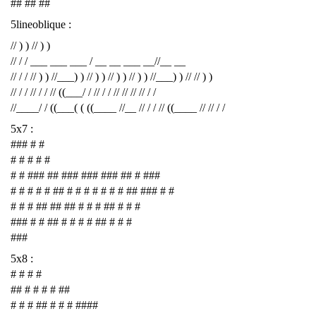
## ## ##
5lineoblique :
// ) ) // ) )
// / / ___ ___ ___ / __ __ ___ __//__ __
// / / // ) ) //___) ) // ) ) // ) ) // ) ) //___) ) // // ) )
// / / // / / // ((___/ / // / / // // // // / /
//____/ / ((___( ( ((____ //__ // / / // ((____ // // / /
5x7 :
### # #
# # # # #
# # ### ## ### ### ### ## # ###
# # # # # ## # # # # # # # ## ### # #
# # # ## ## ## # # # ## # # #
### # # ## # # # # ## # # #
###
5x8 :
# # # #
## # # # # ##
# # # ## # # # ####