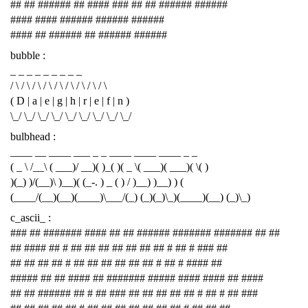
## ## ###### ## #### ### ## ## ###### ######
#### #### ###### ###### ######
#### ## ###### ## ###### ######
bubble :
_ _ _ _ _ _ _ _ _
/ \ / \ / \ / \ / \ / \ / \ / \ / \
( D | a | e | g | h | r | e | f | n )
\_/ \_/ \_/ \_/ \_/ \_/ \_/ \_/ \_/
bulbhead :
____ __ ____ ___ _ _ ____ ____ ____ _ _
( _ \ /__\ ( ___)/ __)( )_( )( _ \( ___)( ___)( \( )
)(_) )/(__)\ )__)( (_-. ) _ ( ) / )__) )__) ) (
(____/(__)(__)(____)\___/(_) (_)(_)\_)(____)(__) (_)\_)
c_ascii_ :
### ## ####### #### ## ## ###### ####### ####### ## ##
## #### ## # ## ## ## ## ## ## ## # ## # ### ##
## ## ## ## # ## ## ## ## ## ## # ## # #### ##
##### ## ## #### ## ####### ##### #### #### ## ####
## ## ###### ## # ## ### ## ## ## ## ## # ## # ## ###