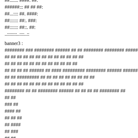
##::::::: ####: ##:
######::: ## ## ##:
##...:::: ##. ####:
##::::::: ##:. ###:
##::::::: ##::. ##:
..::::::::..::::..::
banner3 :
######## ### ######## ###### ## ## ######## ######## ####
## ## ## ## ## ## ## ## ## ## ## ## ##
## ## ## ## ## ## ## ## ## ## ## ##
## ## ## ## ###### ## #### ######### ######## ###### ######
## ## ######### ## ## ## ## ## ## ## ## ##
## ## ## ## ## ## ## ## ## ## ## ## ##
######## ## ## ######## ###### ## ## ## ## ######## ##
## ##
### ##
#### ##
## ## ##
## ####
## ###