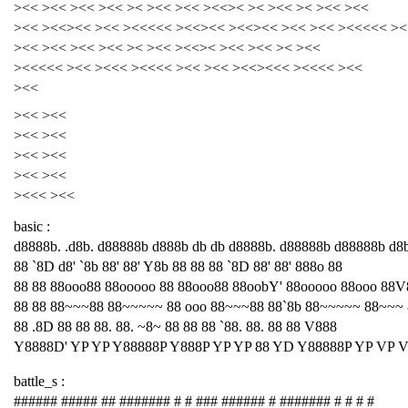
><< ><< ><< ><< >< ><< ><< ><<>< >< ><< >< ><< ><<
><< ><<><< ><< ><<<<< ><<><< ><<><< ><< ><< ><<<<< ><
><< ><< ><< ><< >< ><< ><<>< ><< ><< >< ><<
><<<<< ><< ><<< ><<<< ><< ><< ><<><<< ><<<< ><<
><<
><< ><<
><< ><<
><< ><<
><< ><<
><<< ><<
basic :
d8888b. .d8b. d88888b d888b db db d8888b. d88888b d88888b d8
88 `8D d8' `8b 88' 88' Y8b 88 88 88 `8D 88' 88' 888o 88
88 88 88ooo88 88ooooo 88 88ooo88 88oobY' 88ooooo 88ooo 88V
88 88 88~~~88 88~~~~~ 88 ooo 88~~~88 88`8b 88~~~~~ 88~~~
88 .8D 88 88 88. 88. ~8~ 88 88 88 `88. 88. 88 88 V888
Y8888D' YP YP Y88888P Y888P YP YP 88 YD Y88888P YP VP 
battle_s :
###### ##### ## ####### # # ### ###### # ####### # # # #