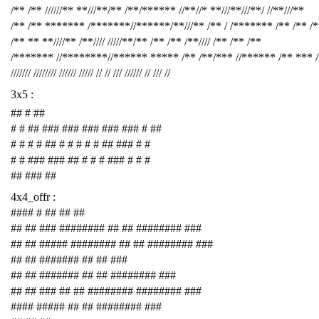
/** /** //////** **///**/** /**/****** //**//* **///**///**/ //**///**
/** /** ******* /*******//******/**///** /** / /******* /** /** /
/** ** **////** /**//// /////**/** /** /** /**//// /** /** /**
/******* //********//****** ***** /** /**/*** //****** /** *** 
/////// //////// ////// ///// // // /// ////// // /// //
3x5 :
## # ##
# # ## ### ### ### ### ### # ##
# # # # ## # # # # # ## ### # #
# # ### ### ## # # # ### # # #
## ### ##
4x4_offr :
#### # ## ## ##
## ## ### ######## ## ## ######## ###
## ## ##### ######## ## ## ######## ###
## ## ####### ## ## ###
## ## ####### ## ## ######## ###
## ## ### ## ## ######## ######## ###
#### ##### ## ## ######## ###