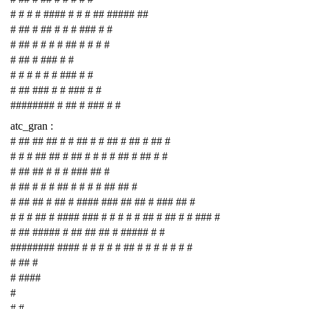
# # # # #### # # # ## ##### ##
# ## # ## # # # ### # #
# ## # # # # ## # # # #
# ## # ### # #
# # # # # # ### # #
# ## ### # # ### # #
######## # ## # ### # #
atc_gran :
# ## ## ## # # ## # # ## # ## # ## #
# # # ## ## # ## # # # # ## # ## # #
# ## ## # # # ### ## #
# ## # # # ## # # # # ## ## #
# ## ## # ## # #### ### ## ## # ### ## #
# # # ## # #### ### # # # # # ## # ## # # ### #
# ## ##### # ## ## ## # ##### # #
######## #### # # # # # ## # # # # # # #
# ## #
# ####
#
# #