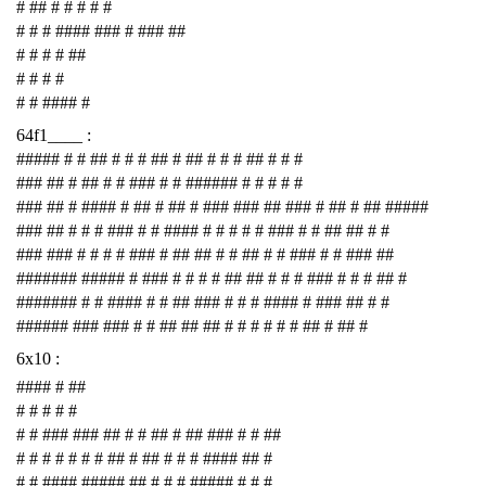
# ## # # # # #
# # # #### ### # ### ##
# # # # ##
# # # #
# # #### #
64f1____ :
##### # # ## # # # ## # ## # # # ## # # #
### ## # ## # # ### # # ###### # # # # #
### ## # #### # ## # ## # ### ### ## ### # ## # ## #####
### ## # # # ### # # #### # # # # # ### # # ## ## # #
### ### # # # # ### # ## ## # # ## # # ### # # ### ##
####### ##### # ### # # # # ## ## # # # ### # # # ## #
####### # # #### # # ## ### # # # #### # ### ## # #
###### ### ### # # ## ## ## # # # # # # ## # ## #
6x10 :
#### # ##
# # # # #
# # ### ### ## # # ## # ## ### # # ##
# # # # # # # ## # ## # # # #### ## #
# # #### ##### ## # # # ##### # # #