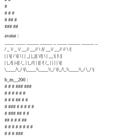
#
# # #
# ## #
### ##
avatar :
____ ____ _____ _____ _ ____ _____ _____ _
/ _ \/ _ \/ __// __// \ /|/ __\/ __// // \ /|
| | \|| / \|| \ | | _| |_||| \/|| \ | __\| |\ ||
| |_/|| |-||| /_ | |_//| | ||| /| /_ | | | | \||
\____/\_/ \|\____\\____\\_/ \|\_/\_\\____\\_/ \_/ \|
b_m__200 :
# # # ### ###
# # # # # #
# # # ## # #
# ### # # # # #
# ### ## # #
## # # # ##
# # # # # # # #
# # # ###