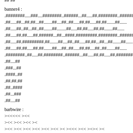
## ##
banner4 :
.########.....###....########..######...##.....##.########..####
.##.....##...##.##...##.......##....##..##.....##.##.....##.##.......##......
.##.....##..##...##..##.......##........##.....##.##.....##.##.......##......
.##.....##.##.....##.######...##...####.#########.########..######
.##.....##.#########.##.......##....##..##.....##.##...##...##.......##......
.##.....##.##.....##.##.......##....##..##.....##.##....##..##.......##......
.########..##.....##.########..######...##.....##.##.....##.########
.##....##
.###...##
.####..##
.##.##.##
.##..####
.##...###
.##....##
barbwire :
><<<<< ><<
><< ><< ><< ><
><< ><< ><< ><< ><< ><< >< ><<< ><< ><>< ><