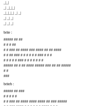
_|_|
_| _|_|_|
_|_|_|_| _| _|
_| _| _|
_| _| _|
brite :
##### ## ##
# # # ##
# # ### ## #### ### #### ## ## ####
# # ## ### # # # # # # ### # # #
# # # # # ### # # # # # # #
##### ## # ## #### ##### ### ## ## #####
# #
###
briteb :
##### ## ###
# # # # #
# # ### ## #### #### #### ## ### #####