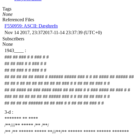
Tags
None
Referenced Files
F550959: ASCII: Dæghrefn
Nov 14 2017, 23:37
2017-11-14 23:37:39 (UTC+0)
Subscribers
None
1943____ :
### ## ### # # ### # #
## ## ### # # ### # #
## ## ### # # ### # #
## ## ## ## ## #### # ###### ##### ### # # ## #### ## ##### ##
## ## # ## ## ## ## ## ## ## ### # # ## ## ## ### # #
## ## #### ## ### #### #### ## ## ### # # ### #### ## ### # #
### ## ## ## ## ## ## ##### ### # # ## ## ## ### # #
## ## ## ## ###### ## ## ### # # ## ## ## ### # #
3-d :
******* ** ****
/**////** ***** /** /**/
/** /** ****** ***** **///**/** ****** ***** ****** *******