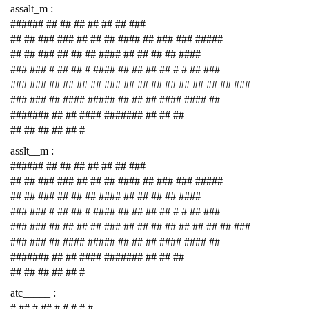
assalt_m :
###### ## ## ## ## ## ## ###
## ## ### ### ## ## ## #### ## ### ### #####
## ## ### ## ## ## #### ## ## ## ## ####
### ### # ## ## # #### ## ## ## ## # # ## ###
### ### ## ## ## ## ### ## ## ## ## ## ## ## ## ###
### ### ## #### ##### ## ## ## #### #### ##
####### ## ## #### ####### ## ## ##
## ## ## ## ## #
asslt__m :
###### ## ## ## ## ## ## ###
## ## ### ### ## ## ## #### ## ### ### #####
## ## ### ## ## ## #### ## ## ## ## ####
### ### # ## ## # #### ## ## ## ## # # ## ###
### ### ## ## ## ## ### ## ## ## ## ## ## ## ## ###
### ### ## #### ##### ## ## ## #### #### ##
####### ## ## #### ####### ## ## ##
## ## ## ## ## #
atc_____ :
# ## # ## # # # # #