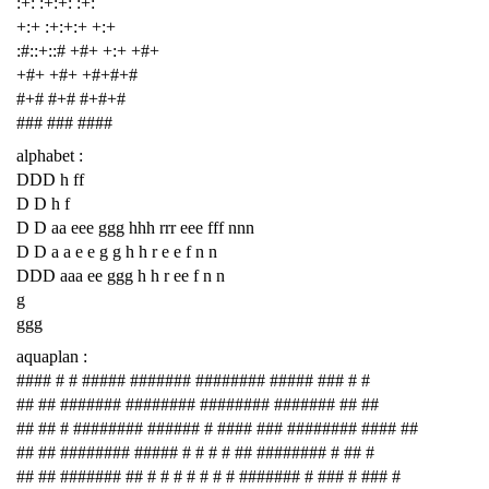
:+: :+:+: :+:
+:+ :+:+:+ +:+
:#::+::# +#+ +:+ +#+
+#+ +#+ +#+#+#
#+# #+# #+#+#
### ### ####
alphabet :
DDD h ff
D D h f
D D aa eee ggg hhh rrr eee fff nnn
D D a a e e g g h h r e e f n n
DDD aaa ee ggg h h r ee f n n
g
ggg
aquaplan :
#### # # ##### ####### ######## ##### ### # #
## ## ####### ######## ######## ####### ## ##
## ## # ######## ###### # #### ### ######## #### ##
## ## ######## ##### # # # # ## ######## # ## #
## ## ####### ## # # # # # # # ####### # ### # ### #