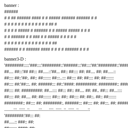
banner :
######
# # ## ###### #### # # ##### ###### ###### # #
# # # # # # # # # # # # # ## #
# # # # ##### # ###### # # ##### ##### # # #
# # ###### # # ### # # ##### # # # # #
# # # # # # # # # # # # # # ##
###### # # ###### #### # # # # ###### # # #
banner3-D :
'########:::::'###::::'########::'######:::'##::::'##:'########::'##
##.... ##:::'## ##::: ##.....::'##... ##:: ##:::: ##: ##.... ##: ##.....::
##:::: ##::'##:. ##:: ##::::::: ##:::..::: ##:::: ##: ##:::: ##: ##:::::::
##:::: ##:'##:::. ##: ######::: ##::'####: #########: ########:: ###
##:::: ##: #########: ##...:::: ##::: ##:: ##.... ##: ##.. ##::: ##...::::
##:::: ##: ##.... ##: ##::::::: ##::: ##:: ##:::: ##: ##::. ##:: ##:::::::
########:: ##:::: ##: ########:. ######::: ##:::: ##: ##:::. ##: ####
........:::..:::::..::........:::......::::..:::::..::..:::::..::........::
'########:'##::: ##:
##.....:: ###:: ##: