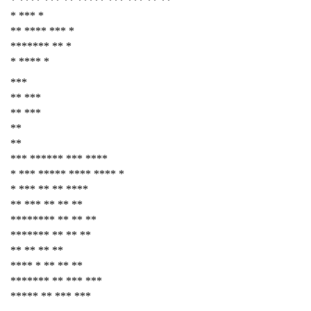
* **** *** ** ***** *** *** ** **
* *** *
** **** *** *
******* ** *
* **** *
***
** ***
** ***
**
**
*** ****** *** ****
* *** ***** **** **** *
* *** ** ** ****
** *** ** ** **
******** ** ** **
******* ** ** **
** ** ** **
**** * ** ** **
******* ** *** ***
***** ** *** ***