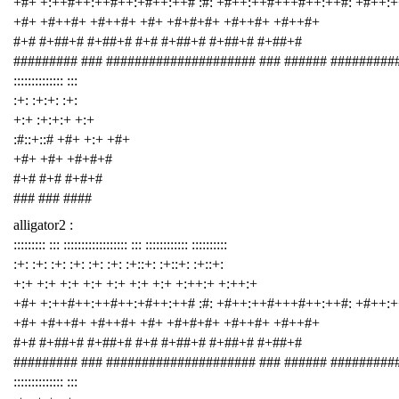
+#+ +:++#++:++#++:+#++:++# :#: +#++:++#+++#++:++#: +#++:
+#+ +#++#+ +#++#+ +#+ +#+#+#+ +#++#+ +#++#+
#+# #+##+# #+##+# #+# #+##+# #+##+# #+##+#
######### ### ##################### ### ###### #########
:::::::::::::: :::
:+: :+:+: :+:
+:+ :+:+:+ +:+
:#::+::# +#+ +:+ +#+
+#+ +#+ +#+#+#
#+# #+# #+#+#
### ### ####
alligator2 :
::::::::: ::: :::::::::::::::::: ::: :::::::::::: ::::::::::
:+: :+: :+: :+: :+: :+: :+::+: :+::+: :+::+:
+:+ +:+ +:+ +:+ +:+ +:+ +:+ +:++:+ +:++:+
+#+ +:++#++:++#++:+#++:++# :#: +#++:++#+++#++:++#: +#++:
+#+ +#++#+ +#++#+ +#+ +#+#+#+ +#++#+ +#++#+
#+# #+##+# #+##+# #+# #+##+# #+##+# #+##+#
######### ### ##################### ### ###### #########
:::::::::::::: :::