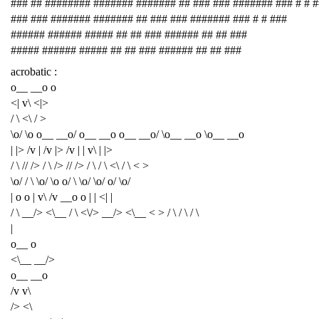
### ## ######## ####### ####### ## ### ### ####### ### # # 
### ### ####### ####### ## ### ### ####### ### # # ###
###### ###### ##### ## ## ### ###### ## ## ###
##### ###### ##### ## ## ### ###### ## ## ###
acrobatic :
o__ __o o
<| v\ <|>
/ \ <\ / >
\o/ \o o__ __o/ o__ __o o__ __o/ \o__ __o \o__ __o
| |> /v | /v |> /v | | v\ | |>
/ \ // /> / \ /> // /> / \ / \ <\ / \ < >
\o/ / \ \o/ \o o/ \ \o/ \o/ o/ \o/
| o o | v\ /v __o o | | <| |
/ \ __/> <\__ / \ <\/> __/> <\__ < > / \ / \ / \
|
o__ o
<\__ __/>
o__ __o
/v v\
/> <\