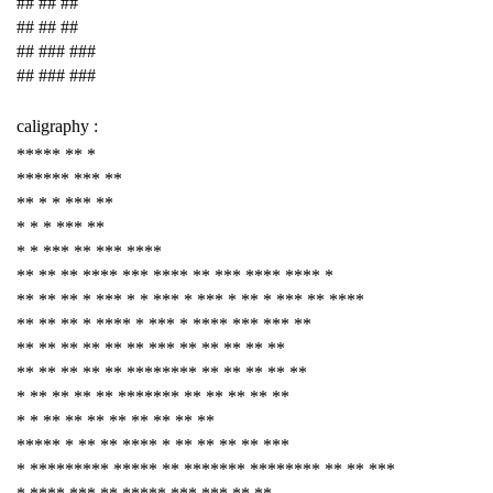
## ## ##
## ## ##
## ### ###
## ### ###
caligraphy :
***** ** *
****** *** **
** * * *** **
* * * *** **
* * *** ** *** ****
** ** ** **** *** **** ** *** **** **** *
** ** ** * *** * * *** * *** * ** * *** ** ****
** ** ** * **** * *** * **** *** *** **
** ** ** ** ** ** *** ** ** ** ** **
** ** ** ** ** ******** ** ** ** ** **
* ** ** ** ** ******* ** ** ** ** **
* * ** ** ** ** ** ** ** **
***** * ** ** **** * ** ** ** ** ***
* ********* ***** ** ******* ******** ** ** ***