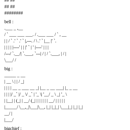
## ##
## ##
########
bell :
.___ _ ,__
/ ` ___ ___ ___. / .___ ___ / ` , __
| | / ` .' ` .' ` |,---. / \ .' ` |__ |' `.
| | | | |----' | | |' ` | ' |----' | | |
/---/ `.__/| `.___, `---| / | / `.___, | / |
\___/ /
big :
_____ _ __
| __ \ | | / _|
| | | | __ _ ___ __ _| |__ _ __ ___| |_ _ __
| | | |/ _` |/ _ \/ _` | '_ \| '__/ _ \ _| '_ \
| |__| | (_| | __/ (_| | | | | | | __/ | | | | |
|_____/ \__,_|\___|\__, |_| |_|_| \___|_| |_| |_|
__/ |
|___/
bigchief :