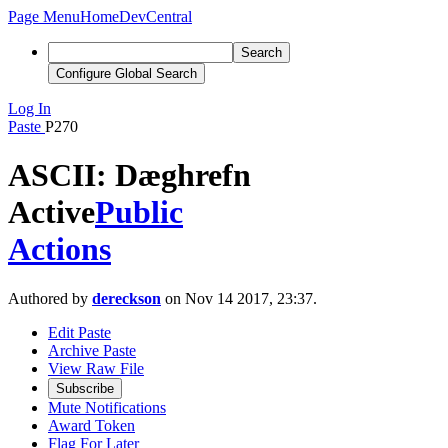
Page Menu
Home
DevCentral
Search
Configure Global Search
Log In
Paste
P270
ASCII: Dæghrefn
Active
Public
Actions
Authored by
dereckson
on Nov 14 2017, 23:37.
Edit Paste
Archive Paste
View Raw File
Subscribe
Mute Notifications
Award Token
Flag For Later