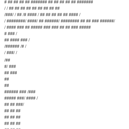
# ## ## ## ## ####### ## ## ## ## ## #######
/ / ## ## ## ## ## ## ## ## ##
/###/ / ## /# #### / ## ## ## ## ## #### /
/ ########/ ####/ ## ######/ ######## ## ## ### ######/
/ #### ### ## ##### ### ### ## ## ### #####
# ### /
## #### ### /
/###### /# /
/ ###/ /
/##
#/ ###
## ###
##
##
###### ### /###
##### ###/ #### /
## ## ###/
## ## ##
## ## ##
## ## ##