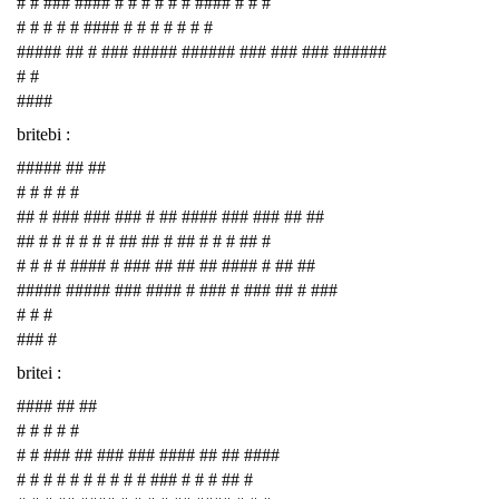
# # ### #### # # # # # # #### # # #
# # # # # #### # # # # # # #
##### ## # ### ##### ###### ### ### ### ######
# #
####
britebi :
##### ## ##
# # # # #
## # ### ### ### # ## #### ### ### ## ##
## # # # # # # ## ## # ## # # # ## #
# # # # #### # ### ## ## ## #### # ## ##
##### ##### ### #### # ### # ### ## # ###
# # #
### #
britei :
#### ## ##
# # # # #
# # ### ## ### ### #### ## ## ####
# # # # # # # # # # ### # # # ## #