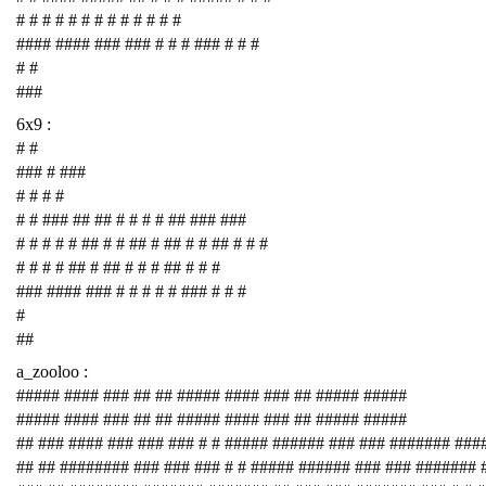
# # # # # # # # # # # # #
#### #### ### ### # # # ### # # #
# #
###
6x9 :
# #
### # ###
# # # #
# # ### ## ## # # # # ## ### ###
# # # # # ## # # ## # ## # # ## # # #
# # # # ## # ## # # # ## # # #
### #### ### # # # # # ### # # #
#
##
a_zooloo :
##### #### ### ## ## ##### #### ### ## ##### #####
##### #### ### ## ## ##### #### ### ## ##### #####
## ### #### ### ### ### # # ##### ###### ### ### ####### ###
## ## ######## ### ### ### # # ##### ###### ### ### #######