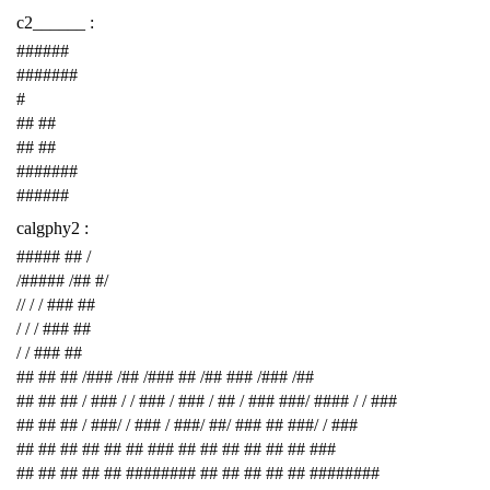
c2______ :
######
#######
#
## ##
## ##
#######
######
calgphy2 :
##### ## /
/##### /## #/
// / / ### ##
/ / / ### ##
/ / ### ##
## ## ## /### /## /### ## /## ### /### /##
## ## ## / ### / / ### / ### / ## / ### ###/ #### / / ###
## ## ## / ###/ / ### / ###/ ##/ ### ## ###/ / ###
## ## ## ## ## ## ### ## ## ## ## ## ## ###
## ## ## ## ## ######## ## ## ## ## ## ########