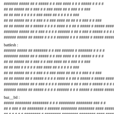
####### ##### ## # ##### # # ### #### # # # ##### # # # #
## ## ##### ## # ### # # ### #### ## # ### # # ###
## ## ### # # # # # ### #### ## # # # # # ###
## ## ##### ## # # ### # # ### #### ## ## # # ### # # ###
## ## ##### ## # ##### # # # # #### # # ## # ##### # ##### ###
####### ##### ## # ### # # # # ###### # ## # ### # ##### # # # 
###### ##### ## ##### # # # # ###### # # # ##### # ##### ####
battlesh :
###### ##### ## ####### # # ### ###### # ####### # # # #
####### ##### ## # ##### # # ### #### # # # ##### # # # #
## ## ##### ## # ### # # ### #### ## # ### # # ###
## ## ### # # # # # ### #### ## # # # # # ###
## ## ##### ## # # ### # # ### #### ## ## # # ### # # ###
## ## ##### ## # ##### # # # # #### # # ## # ##### # ##### ###
####### ##### ## # ### # # # # ###### # ## # ### # ##### # # # 
###### ##### ## ##### # # # # ###### # # # ##### # ##### ####
baz__bil :
##### ######## ######## # # # ######## ######## ### # #
## # ### # ## ######## # ###### ######## ######## #### ####