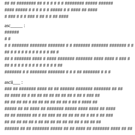
## ## ######## ## # # # # # # ######## ##### ######
#### ##### # # # # # # ##### # # #### ## ####
# ### # # # ### # ## # # ## ####
asc_____ :
######
# #
# # ####### ####### ####### # # ####### ####### ####### # #
## # # # # # # # # # # # ## #
## # ####### #### # #### ####### ####### #### #### # ### #
## # # # # # # # # # # # # # ##
####### # # ####### ####### # # # ## ####### # # #
ascii___ :
### ## ####### #### ## ## ###### ####### ####### ## ##
## #### ## # ## ## ## ## ## ## ## # ## # ### ##
## ## ## ## # ## ## ## ## ## ## # ## # #### ##
##### ## ## #### ## ####### ##### #### #### ## ####
## ## ###### ## # ## ### ## ## ## ## ## # ## # ## ###
## ## ## ## ## # ## ## ## ## ## ## ## # ## ## ##
###### ## ## ####### ##### ## ## #### ## ####### #### ## ##