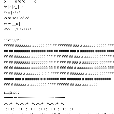
o__ __o \o \o__ __o
/v |> |>_ | |>
/> // | / \ / \
\o o/ <o> \o/ \o/
v\ /v __o | | |
<\/> __/> / \ / \ / \
advenger :
##### ######## ###### ### ## ####### ### # ###### ##### ###
## ## ######## ####### ### ## ##### ### # ####### ##### ###
## ## ######## ####### ### # ## ### ## ### # ####### ###### 
## ## ######## ######## ## # # ### ## ### # ######## ###### 
## ## ######## ######## ## # # ### ### # ######## ###### ##
## ## #### # ####### # # # #### ### # ####### # ##### #######
##### ### # ####### # # ###### ### ####### # #### ########
### # ###### # ######## #### ###### ## ### ### ####
alligator :
::::::::: ::: :::::::::::::::::: ::: :::::::::::: ::::::::::
:+: :+: :+: :+: :+: :+: :+::+: :+::+: :+::+:
+:+ +:+ +:+ +:+ +:+ +:+ +:+ +:++:+ +:++:+