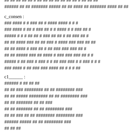
## ## ## ## ## # ## ## ## ## ## ## ## # ## ## ##
###### ## ## ####### ##### ## ## #### ## ####### #### ## ##
c_consen :
### #### # # ### ## # #### #### # # #
### #### # ## # ### ## # # #### # # ### ## #
##### # # # ## ## # ### ## ## # ## ### ## #
## ## #### ### ## ## ### # #### ### ### ## ##
## ## #### # ### ## # ## ### ### ### ## #
## ## ##### ### ## #### # ### ### ### ## # #
##### # ## ### # ### # # ## ### ### # # ### # # #
### #### # ## ### ### #### ## # # # ##
c1______ :
###### # ## ## ##
## ## ### ######## ## ## ######## ###
## ## ##### ######## ## ## ######## ###
## ## ####### ## ## ###
## ## ####### ## ## ######## ###
## ## ### ## ## ######## ######## ###
###### ##### ## ## ######## ###
## ## ##