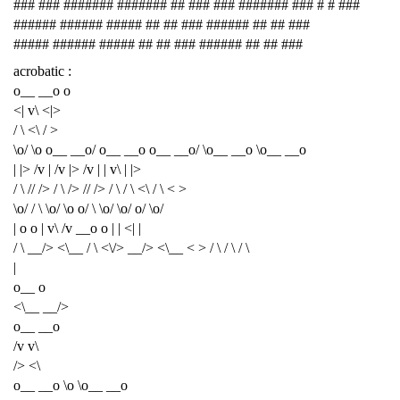
### ### ####### ####### ## ### ### ####### ### # # ###
###### ###### ##### ## ## ### ###### ## ## ###
##### ###### ##### ## ## ### ###### ## ## ###
acrobatic :
o__ __o o
<| v\ <|>
/ \ <\ / >
\o/ \o o__ __o/ o__ __o o__ __o/ \o__ __o \o__ __o
| |> /v | /v |> /v | | v\ | |>
/ \ // /> / \ /> // /> / \ / \ <\ / \ < >
\o/ / \ \o/ \o o/ \ \o/ \o/ o/ \o/
| o o | v\ /v __o o | | <| |
/ \ __/> <\__ / \ <\/> __/> <\__ < > / \ / \ / \
|
o__ o
<\__ __/>
o__ __o
/v v\
/> <\
o__ __o \o \o__ __o