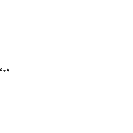
# # #