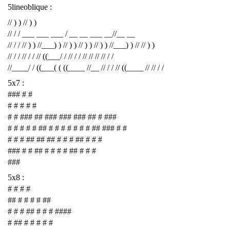
5lineoblique :
// ) ) // ) )
// / / ___ ___ ___ / __ __ ___ __//__ __
// / / // ) ) //___) ) // ) ) // ) ) // ) ) //___) ) // // ) )
// / / // / / // ((___/ / // / / // // // // / /
//____/ / ((___( ( ((____ //__ // / / // ((____ // // / /
5x7 :
### # #
# # # # #
# # ### ## ### ### ### ## # ###
# # # # # ## # # # # # # # ## ### # #
# # # ## ## ## # # # ## # # #
### # # ## # # # # ## # # #
###
5x8 :
# # # #
## # # # # ##
# # # ## # # # ####
# ## # # # # #