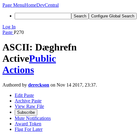
Page Menu
Home
DevCentral
Search
Configure Global Search
Log In
Paste
P270
ASCII: Dæghrefn
Active
Public
Actions
Authored by
dereckson
on Nov 14 2017, 23:37.
Edit Paste
Archive Paste
View Raw File
Subscribe
Mute Notifications
Award Token
Flag For Later