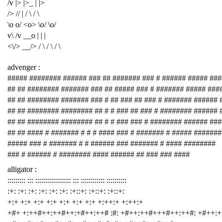
/v |> |>_ | |>
/> // | / \ / \
\o o/ <o> \o/ \o/
v\ /v __o | | |
<\/> __/> / \ / \ / \
advenger :
##### ######## ###### ### ## ####### ### # ###### ##### ###
## ## ######## ####### ### ## ##### ### # ####### ##### ###
## ## ######## ####### ### # ## ### ## ### # ####### ###### 
## ## ######## ######## ## # # ### ## ### # ######## ###### 
## ## ######## ######## ## # # ### ### # ######## ###### ##
## ## #### # ####### # # # #### ### # ####### # ##### #######
##### ### # ####### # # ###### ### ####### # #### ########
### # ###### # ######## #### ###### ## ### ### ####
alligator :
::::::::: ::: :::::::::::::::::: ::: :::::::::::: ::::::::::
:+: :+: :+: :+: :+: :+: :+::+: :+::+: :+::+:
+:+ +:+ +:+ +:+ +:+ +:+ +:+ +:++:+ +:++:+
+#+ +:++#++:++#++:+#++:++# :#: +#++:++#+++#++:++#: +#++: