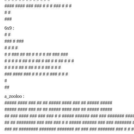
#### #### ### ### # # # ### # # #
# #
###
6x9 :
# #
### # ###
# # # #
# # ### ## ## # # # # ## ### ###
# # # # # ## # # ## # ## # # ## # # #
# # # # ## # ## # # # ## # # #
### #### ### # # # # # ### # # #
#
##
a_zooloo :
##### #### ### ## ## ##### #### ### ## ##### #####
##### #### ### ## ## ##### #### ### ## ##### #####
## ### #### ### ### ### # # ##### ###### ### ### ####### ###
## ## ######## ### ### ### # # ##### ###### ### ### #######
### ## ######## ####### ####### ## ### ### ####### ### # # 