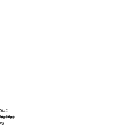
####
 #######
###