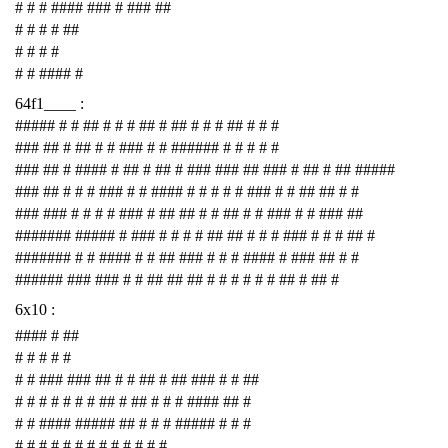
# # # #### ### # ### ##
# # # # ##
# # # #
# # #### #
64f1____ :
##### # # ## # # # ## # ## # # # ## # # #
### ## # ## # # ### # # ###### # # # # #
### ## # #### # ## # ## # ### ### ## ### # ## # ## #####
### ## # # # ### # # #### # # # # # ### # # ## ## # #
### ### # # # # ### # ## ## # # ## # # ### # # ### ##
####### ##### # ### # # # # ## ## # # # ### # # # ## #
####### # # #### # # ## ### # # # #### # ### ## # #
###### ### ### # # ## ## ## # # # # # # ## # ## #
6x10 :
#### # ##
# # # # #
# # ### ### ## # # ## # ## ### # # ##
# # # # # # # ## # ## # # # #### ## #
# # #### ##### ## # # # ##### # # #
# # # # # # # # # # # # #