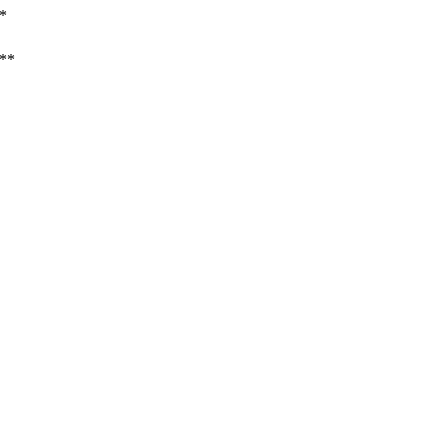
**
/**