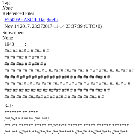
Tags
None
Referenced Files
F550959: ASCII: Dæghrefn
Nov 14 2017, 23:37
2017-11-14 23:37:39 (UTC+0)
Subscribers
None
1943____ :
### ## ### # # ### # #
## ## ### # # ### # #
## ## ### # # ### # #
## ## ## ## ## #### # ###### ##### ### # # ## #### ## ##### ##
## ## # ## ## ## ## ## ## ## ### # # ## ## ## ### # #
## ## #### ## ### #### #### ## ## ### # # ### #### ## ### # #
### ## ## ## ## ## ## ##### ### # # ## ## ## ### # #
## ## ## ## ###### ## ## ### # # ## ## ## ### # #
3-d :
******* ** ****
/**////** ***** /** /**/
/** /** ****** ***** **///**/** ****** ***** ****** *******
/** /** //////** **///**/** /**/****** //**//* **///**///**/ //**///**