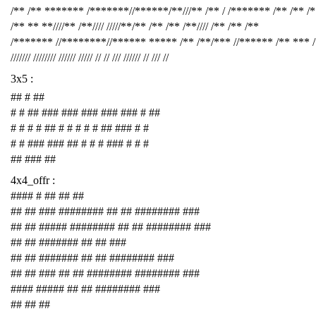
/** /** ******* /*******//******/**///** /** / /******* /** /** /
/** ** **////** /**//// /////**/** /** /** /**//// /** /** /**
/******* //********//****** ***** /** /**/*** //****** /** *** 
/////// //////// ////// ///// // // /// ////// // /// //
3x5 :
## # ##
# # ## ### ### ### ### ### # ##
# # # # ## # # # # # ## ### # #
# # ### ### ## # # # ### # # #
## ### ##
4x4_offr :
#### # ## ## ##
## ## ### ######## ## ## ######## ###
## ## ##### ######## ## ## ######## ###
## ## ####### ## ## ###
## ## ####### ## ## ######## ###
## ## ### ## ## ######## ######## ###
#### ##### ## ## ######## ###
## ## ##