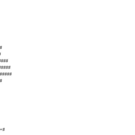
#
#
####
#####
######
#
++#