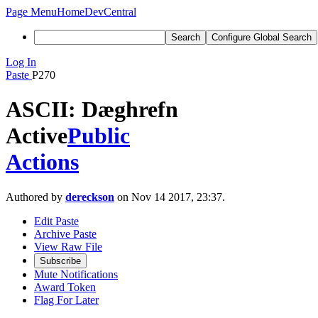
Page Menu
Home
DevCentral
Search
Configure Global Search
Log In
Paste
P270
ASCII: Dæghrefn
Active
Public
Actions
Authored by
dereckson
on Nov 14 2017, 23:37.
Edit Paste
Archive Paste
View Raw File
Subscribe
Mute Notifications
Award Token
Flag For Later