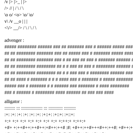
/v |> |>_ | |>
/> // | / \ / \
\o o/ <o> \o/ \o/
v\ /v __o | | |
<\/> __/> / \ / \ / \
advenger :
##### ######## ###### ### ## ####### ### # ###### ##### ###
## ## ######## ####### ### ## ##### ### # ####### ##### ###
## ## ######## ####### ### # ## ### ## ### # ####### ###### 
## ## ######## ######## ## # # ### ## ### # ######## ###### 
## ## ######## ######## ## # # ### ### # ######## ###### ##
## ## #### # ####### # # # #### ### # ####### # ##### #######
##### ### # ####### # # ###### ### ####### # #### ########
### # ###### # ######## #### ###### ## ### ### ####
alligator :
::::::::: ::: :::::::::::::::::: ::: :::::::::::: ::::::::::
:+: :+: :+: :+: :+: :+: :+::+: :+::+: :+::+:
+:+ +:+ +:+ +:+ +:+ +:+ +:+ +:++:+ +:++:+
+#+ +:++#++:++#++:+#++:++# :#: +#++:++#+++#++:++#: +#++: