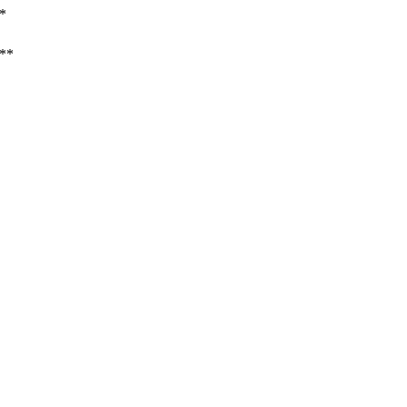
**
/**