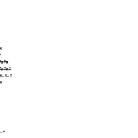
#
#
####
#####
######
#
++#