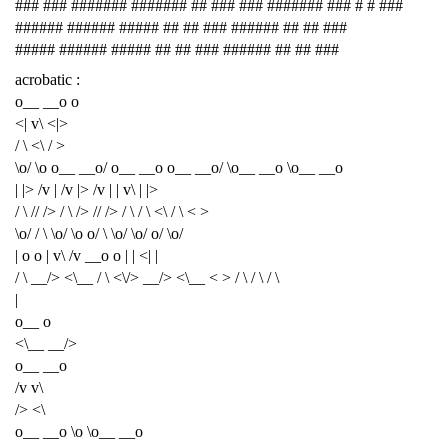
### ### ####### ####### ## ### ### ####### ### # # ###
###### ###### ##### ## ## ### ###### ## ## ###
##### ###### ##### ## ## ### ###### ## ## ###
acrobatic :
o__ __o o
<| v\ <|>
/ \ <\ / >
\o/ \o o__ __o/ o__ __o o__ __o/ \o__ __o \o__ __o
| |> /v | /v |> /v | | v\ | |>
/ \ // /> / \ /> // /> / \ / \ <\ / \ < >
\o/ / \ \o/ \o o/ \ \o/ \o/ o/ \o/
| o o | v\ /v __o o | | <| |
/ \ __/> <\__ / \ <\/> __/> <\__ < > / \ / \ / \
|
o__ o
<\__ __/>
o__ __o
/v v\
/> <\
o__ __o \o \o__ __o