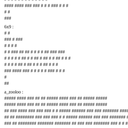
#### #### ### ### # # # ### # # #
# #
###
6x9 :
# #
### # ###
# # # #
# # ### ## ## # # # # ## ### ###
# # # # # ## # # ## # ## # # ## # # #
# # # # ## # ## # # # ## # # #
### #### ### # # # # # ### # # #
#
##
a_zooloo :
##### #### ### ## ## ##### #### ### ## ##### #####
##### #### ### ## ## ##### #### ### ## ##### #####
## ### #### ### ### ### # # ##### ###### ### ### ####### ###
## ## ######## ### ### ### # # ##### ###### ### ### #######
### ## ######## ####### ####### ## ### ### ####### ### # # 