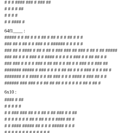
# # # #### ### # ### ##
# # # # ##
# # # #
# # #### #
64f1____ :
##### # # ## # # # ## # ## # # # ## # # #
### ## # ## # # ### # # ###### # # # # #
### ## # #### # ## # ## # ### ### ## ### # ## # ## #####
### ## # # # ### # # #### # # # # # ### # # ## ## # #
### ### # # # # ### # ## ## # # ## # # ### # # ### ##
####### ##### # ### # # # # ## ## # # # ### # # # ## #
####### # # #### # # ## ### # # # #### # ### ## # #
###### ### ### # # ## ## ## # # # # # # ## # ## #
6x10 :
#### # ##
# # # # #
# # ### ### ## # # ## # ## ### # # ##
# # # # # # # ## # ## # # # #### ## #
# # #### ##### ## # # # ##### # # #
# # # # # # # # # # # # #