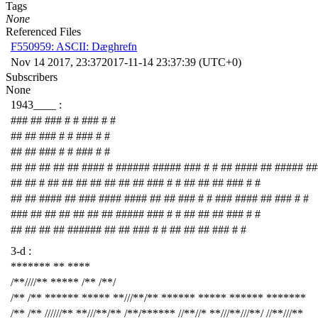
Tags
None
Referenced Files
F550959: ASCII: Dæghrefn
Nov 14 2017, 23:37
2017-11-14 23:37:39 (UTC+0)
Subscribers
None
1943____ :
### ## ### # # ### # #
## ## ### # # ### # #
## ## ### # # ### # #
## ## ## ## ## #### # ###### ##### ### # # ## #### ## ##### ##
## ## # ## ## ## ## ## ## ## ### # # ## ## ## ### # #
## ## #### ## ### #### #### ## ## ### # # ### #### ## ### # #
### ## ## ## ## ## ## ##### ### # # ## ## ## ### # #
## ## ## ## ###### ## ## ### # # ## ## ## ### # #
3-d :
******* ** ****
/**////** ***** /** /**/
/** /** ****** ***** **///**/** ****** ***** ****** *******
/** /** //////** **///**/** /**/****** //**//* **///**///**/ //**///**