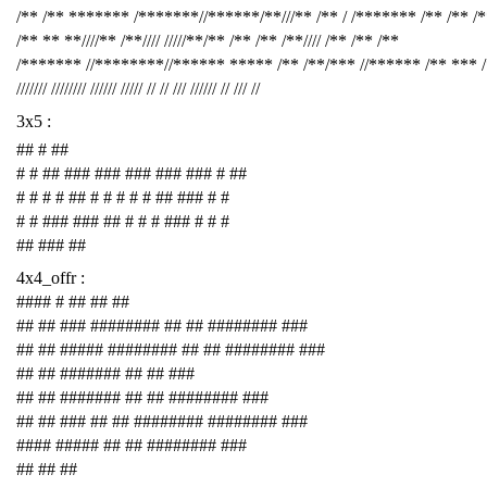
/** /** ******* /*******//******/**///** /** / /******* /** /** /
/** ** **////** /**//// /////**/** /** /** /**//// /** /** /**
/******* //********//****** ***** /** /**/*** //****** /** *** 
/////// //////// ////// ///// // // /// ////// // /// //
3x5 :
## # ##
# # ## ### ### ### ### ### # ##
# # # # ## # # # # # ## ### # #
# # ### ### ## # # # ### # # #
## ### ##
4x4_offr :
#### # ## ## ##
## ## ### ######## ## ## ######## ###
## ## ##### ######## ## ## ######## ###
## ## ####### ## ## ###
## ## ####### ## ## ######## ###
## ## ### ## ## ######## ######## ###
#### ##### ## ## ######## ###
## ## ##