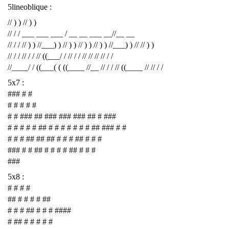
5lineoblique :
// ) ) // ) )
// / / ___ ___ ___ / __ __ ___ __//__ __
// / / // ) ) //___) ) // ) ) // ) ) // ) ) //___) ) // // ) )
// / / // / / // ((___/ / // / / // // // // / /
//____/ / ((___( ( ((____ //__ // / / // ((____ // // / /
5x7 :
### # #
# # # # #
# # ### ## ### ### ### ## # ###
# # # # # ## # # # # # # # ## ### # #
# # # ## ## ## # # # ## # # #
### # # ## # # # # ## # # #
###
5x8 :
# # # #
## # # # # ##
# # # ## # # # ####
# ## # # # # #