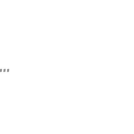
# # #