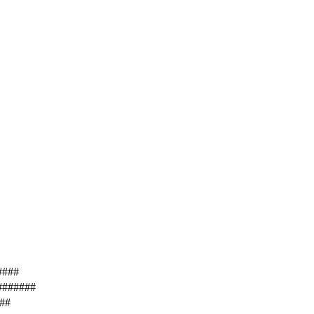
####
 #######
###