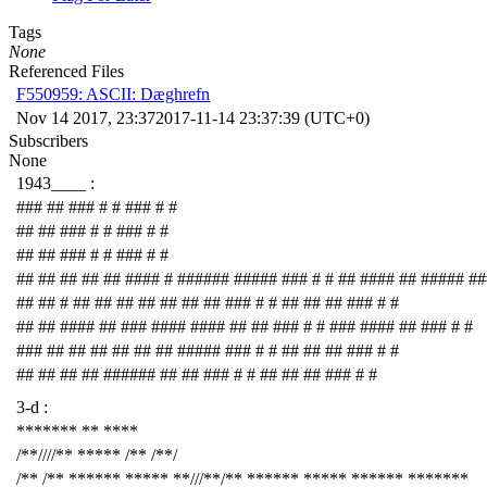
Tags
None
Referenced Files
F550959: ASCII: Dæghrefn
Nov 14 2017, 23:37
2017-11-14 23:37:39 (UTC+0)
Subscribers
None
1943____ :
### ## ### # # ### # #
## ## ### # # ### # #
## ## ### # # ### # #
## ## ## ## ## #### # ###### ##### ### # # ## #### ## ##### ##
## ## # ## ## ## ## ## ## ## ### # # ## ## ## ### # #
## ## #### ## ### #### #### ## ## ### # # ### #### ## ### # #
### ## ## ## ## ## ## ##### ### # # ## ## ## ### # #
## ## ## ## ###### ## ## ### # # ## ## ## ### # #
3-d :
******* ** ****
/**////** ***** /** /**/
/** /** ****** ***** **///**/** ****** ***** ****** *******