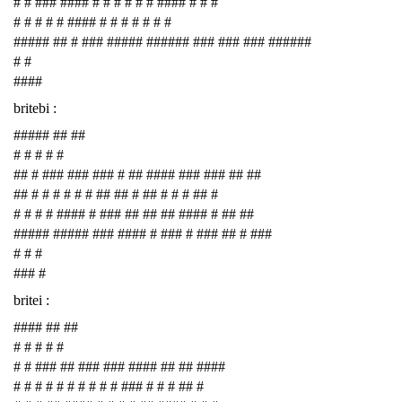
# # ### #### # # # # # # #### # # #
# # # # # #### # # # # # # #
##### ## # ### ##### ###### ### ### ### ######
# #
####
britebi :
##### ## ##
# # # # #
## # ### ### ### # ## #### ### ### ## ##
## # # # # # # ## ## # ## # # # ## #
# # # # #### # ### ## ## ## #### # ## ##
##### ##### ### #### # ### # ### ## # ###
# # #
### #
britei :
#### ## ##
# # # # #
# # ### ## ### ### #### ## ## ####
# # # # # # # # # # ### # # # ## #