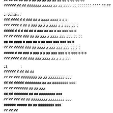
## ## ## ## ## # ## ## ## ## ## ## ## # ## ## ##
###### ## ## ####### ##### ## ## #### ## ####### #### ## ##
c_consen :
### #### # # ### ## # #### #### # # #
### #### # ## # ### ## # # #### # # ### ## #
##### # # # ## ## # ### ## ## # ## ### ## #
## ## #### ### ## ## ### # #### ### ### ## ##
## ## #### # ### ## # ## ### ### ### ## #
## ## ##### ### ## #### # ### ### ### ## # #
##### # ## ### # ### # # ## ### ### # # ### # # #
### #### # ## ### ### #### ## # # # ##
c1______ :
###### # ## ## ##
## ## ### ######## ## ## ######## ###
## ## ##### ######## ## ## ######## ###
## ## ####### ## ## ###
## ## ####### ## ## ######## ###
## ## ### ## ## ######## ######## ###
###### ##### ## ## ######## ###
## ## ##