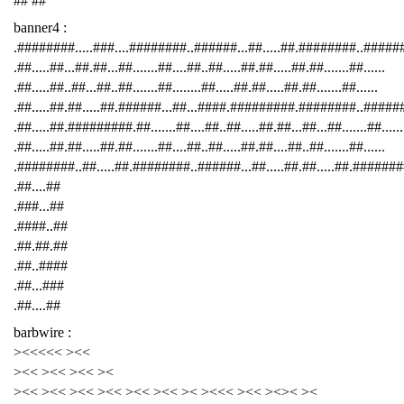
## ##
banner4 :
.########.....###....########..######...##.....##.########..####
.##.....##...##.##...##.......##....##..##.....##.##.....##.##.......##......
.##.....##..##...##..##.......##........##.....##.##.....##.##.......##......
.##.....##.##.....##.######...##...####.#########.########..######
.##.....##.#########.##.......##....##..##.....##.##...##...##.......##......
.##.....##.##.....##.##.......##....##..##.....##.##....##..##.......##......
.########..##.....##.########..######...##.....##.##.....##.########
.##....##
.###...##
.####..##
.##.##.##
.##..####
.##...###
.##....##
barbwire :
><<<<< ><<
><< ><< ><< ><
><< ><< ><< ><< ><< ><< >< ><<< ><< ><>< ><