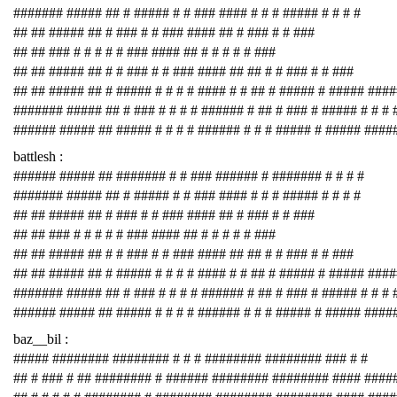
####### ##### ## # ##### # # ### #### # # # ##### # # # #
## ## ##### ## # ### # # ### #### ## # ### # # ###
## ## ### # # # # # ### #### ## # # # # # ###
## ## ##### ## # # ### # # ### #### ## ## # # ### # # ###
## ## ##### ## # ##### # # # # #### # # ## # ##### # ##### ###
####### ##### ## # ### # # # # ###### # ## # ### # ##### # # # 
###### ##### ## ##### # # # # ###### # # # ##### # ##### ####
battlesh :
###### ##### ## ####### # # ### ###### # ####### # # # #
####### ##### ## # ##### # # ### #### # # # ##### # # # #
## ## ##### ## # ### # # ### #### ## # ### # # ###
## ## ### # # # # # ### #### ## # # # # # ###
## ## ##### ## # # ### # # ### #### ## ## # # ### # # ###
## ## ##### ## # ##### # # # # #### # # ## # ##### # ##### ###
####### ##### ## # ### # # # # ###### # ## # ### # ##### # # # 
###### ##### ## ##### # # # # ###### # # # ##### # ##### ####
baz__bil :
##### ######## ######## # # # ######## ######## ### # #
## # ### # ## ######## # ###### ######## ######## #### ####