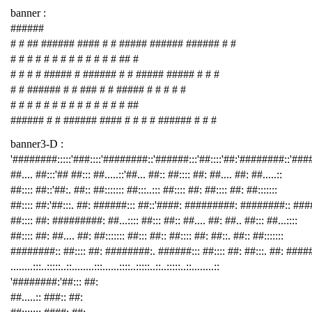
banner :
######
# # ## ###### #### # # ##### ###### ###### # #
# # # # # # # # # # # # # ## #
# # # # ##### # ###### # # ##### ##### # # #
# # ###### # # ### # # ##### # # # # #
# # # # # # # # # # # # # # ##
###### # # ###### #### # # # # ###### # # #
banner3-D :
'########:::::'###::::'########::'######:::'##::::'##:'########::'##
##.... ##:::'## ##::: ##.....::'##... ##:: ##:::: ##: ##.... ##: ##.....::
##:::: ##::'##:. ##:: ##::::::: ##:::..::: ##:::: ##: ##:::: ##: ##:::::::
##:::: ##:'##:::. ##: ######::: ##::'####: #########: ########:: ###
##:::: ##: #########: ##...:::: ##::: ##:: ##.... ##: ##.. ##::: ##...::::
##:::: ##: ##.... ##: ##::::::: ##::: ##:: ##:::: ##: ##::. ##:: ##:::::::
########:: ##:::: ##: ########:. ######::: ##:::: ##: ##:::. ##: ####
........:::..:::::..::........:::......::::..:::::..::..:::::..::........::
'########:'##::: ##:
##.....:: ###:: ##: