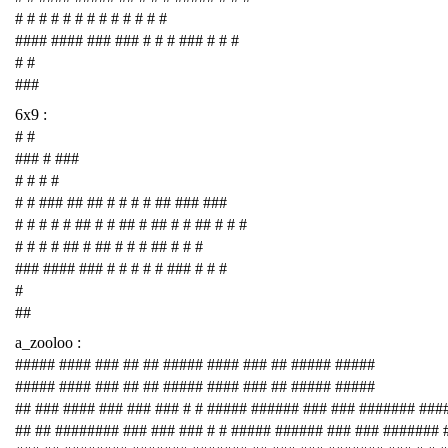
# # # # # # # # # # # # #
#### #### ### ### # # # ### # # #
# #
###
6x9 :
# #
### # ###
# # # #
# # ### ## ## # # # # ## ### ###
# # # # # ## # # ## # ## # # ## # # #
# # # # ## # ## # # # ## # # #
### #### ### # # # # # ### # # #
#
##
a_zooloo :
##### #### ### ## ## ##### #### ### ## ##### #####
##### #### ### ## ## ##### #### ### ## ##### #####
## ### #### ### ### ### # # ##### ###### ### ### ####### ###
## ## ######## ### ### ### # # ##### ###### ### ### #######