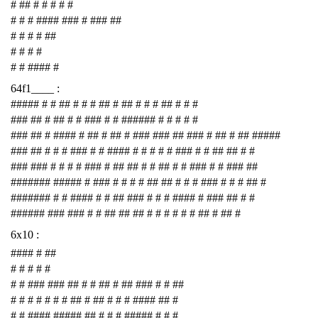
# ## # # # # #
# # # #### ### # ### ##
# # # # ##
# # # #
# # #### #
64f1____ :
##### # # ## # # # ## # ## # # # ## # # #
### ## # ## # # ### # # ###### # # # # #
### ## # #### # ## # ## # ### ### ## ### # ## # ## #####
### ## # # # ### # # #### # # # # # ### # # ## ## # #
### ### # # # # ### # ## ## # # ## # # ### # # ### ##
####### ##### # ### # # # # ## ## # # # ### # # # ## #
####### # # #### # # ## ### # # # #### # ### ## # #
###### ### ### # # ## ## ## # # # # # # ## # ## #
6x10 :
#### # ##
# # # # #
# # ### ### ## # # ## # ## ### # # ##
# # # # # # # ## # ## # # # #### ## #
# # #### ##### ## # # # ##### # # #