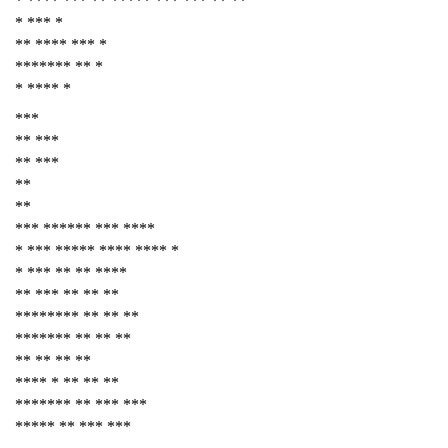
* **** *** ** ***** *** *** ** **
* *** *
** **** *** *
******* ** *
* **** *
***
** ***
** ***
**
**
*** ****** *** ****
* *** ***** **** **** *
* *** ** ** ****
** *** ** ** **
******** ** ** **
******* ** ** **
** ** ** **
**** * ** ** **
******* ** *** ***
***** ** *** ***