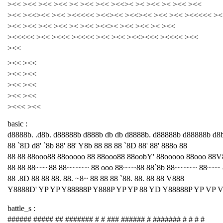
><< ><< ><< ><< >< ><< ><< ><<>< >< ><< >< ><< ><<
><< ><<><< ><< ><<<<< ><<><< ><<><< ><< ><< ><<<<< ><
><< ><< ><< ><< >< ><< ><<>< ><< ><< >< ><<
><<<<< ><< ><<< ><<<< ><< ><< ><<><<< ><<<< ><<
><<
><< ><<
><< ><<
><< ><<
><< ><<
><<< ><<
basic :
d8888b. .d8b. d88888b d888b db db d8888b. d88888b d88888b d8
88 `8D d8' `8b 88' 88' Y8b 88 88 88 `8D 88' 88' 888o 88
88 88 88ooo88 88ooooo 88 88ooo88 88oobY' 88ooooo 88ooo 88V
88 88 88~~~88 88~~~~~ 88 ooo 88~~~88 88`8b 88~~~~~ 88~~~
88 .8D 88 88 88. 88. ~8~ 88 88 88 `88. 88. 88 88 V888
Y8888D' YP YP Y88888P Y888P YP YP 88 YD Y88888P YP VP 
battle_s :
###### ##### ## ####### # # ### ###### # ####### # # # #