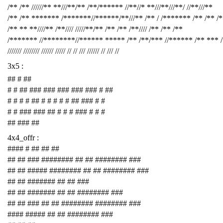
/** /** //////** **///**/** /**/****** //**//* **///**///**/ //**///**
/** /** ******* /*******//******/**///** /** / /******* /** /** /
/** ** **////** /**//// /////**/** /** /** /**//// /** /** /**
/******* //********//****** ***** /** /**/*** //****** /** *** 
/////// //////// ////// ///// // // /// ////// // /// //
3x5 :
## # ##
# # ## ### ### ### ### ### # ##
# # # # ## # # # # # ## ### # #
# # ### ### ## # # # ### # # #
## ### ##
4x4_offr :
#### # ## ## ##
## ## ### ######## ## ## ######## ###
## ## ##### ######## ## ## ######## ###
## ## ####### ## ## ###
## ## ####### ## ## ######## ###
## ## ### ## ## ######## ######## ###
#### ##### ## ## ######## ###