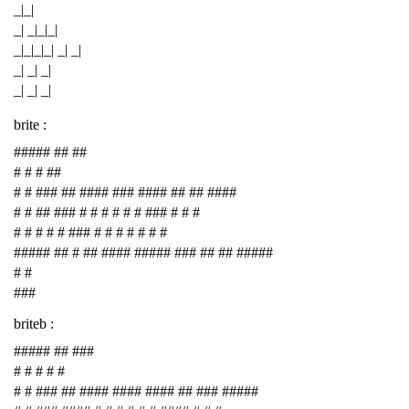
_|_|
_| _|_|_|
_|_|_|_| _| _|
_| _| _|
_| _| _|
brite :
##### ## ##
# # # ##
# # ### ## #### ### #### ## ## ####
# # ## ### # # # # # # ### # # #
# # # # # ### # # # # # # #
##### ## # ## #### ##### ### ## ## #####
# #
###
briteb :
##### ## ###
# # # # #
# # ### ## #### #### #### ## ### #####