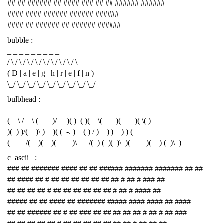
## ## ###### ## #### ### ## ## ###### ######
#### #### ###### ###### ######
#### ## ###### ## ###### ######
bubble :
_ _ _ _ _ _ _ _ _
/ \ / \ / \ / \ / \ / \ / \ / \ / \
( D | a | e | g | h | r | e | f | n )
\_/ \_/ \_/ \_/ \_/ \_/ \_/ \_/ \_/
bulbhead :
____ __ ____ ___ _ _ ____ ____ ____ _ _
( _ \ /__\ ( ___)/ __)( )_( )( _ \( ___)( ___)( \( )
)(_) )/(__)\ )__)( (_-. ) _ ( ) / )__) )__) ) (
(____/(__)(__)(____)\___/(_) (_)(_)\_)(____)(__) (_)\_)
c_ascii_ :
### ## ####### #### ## ## ###### ####### ####### ## ##
## #### ## # ## ## ## ## ## ## ## # ## # ### ##
## ## ## ## # ## ## ## ## ## ## # ## # #### ##
##### ## ## #### ## ####### ##### #### #### ## ####
## ## ###### ## # ## ### ## ## ## ## ## # ## # ## ###