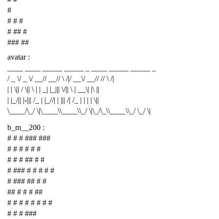
#
# # #
# ## #
### ##
avatar :
____ ____ _____ _____ _ ____ _____ _____ _
/ _ \/ _ \/ __// __// \ /|/ __\/ __// // \ /|
| | \|| / \|| \ | | _| |_||| \/|| \ | __\| |\ ||
| |_/|| |-||| /_ | |_//| | ||| /| /_ | | | | \||
\____/\_/ \|\____\\____\\_/ \|\_/\_\\____\\_/ \_/ \|
b_m__200 :
# # # ### ###
# # # # # #
# # # ## # #
# ### # # # # #
# ### ## # #
## # # # ##
# # # # # # # #
# # # ###