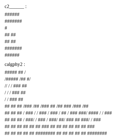
c2______ :
######
#######
#
## ##
## ##
#######
######
calgphy2 :
##### ## /
/##### /## #/
// / / ### ##
/ / / ### ##
/ / ### ##
## ## ## /### /## /### ## /## ### /### /##
## ## ## / ### / / ### / ### / ## / ### ###/ #### / / ###
## ## ## / ###/ / ### / ###/ ##/ ### ## ###/ / ###
## ## ## ## ## ## ### ## ## ## ## ## ## ###
## ## ## ## ## ######## ## ## ## ## ## ########