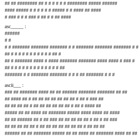
## ## ######## ## # # # # # # ######## ##### ######
#### ##### # # # # # # ##### # # #### ## ####
# ### # # # ### # ## # # ## ####
asc_____ :
######
# #
# # ####### ####### ####### # # ####### ####### ####### # #
## # # # # # # # # # # # ## #
## # ####### #### # #### ####### ####### #### #### # ### #
## # # # # # # # # # # # # # ##
####### # # ####### ####### # # # ## ####### # # #
ascii___ :
### ## ####### #### ## ## ###### ####### ####### ## ##
## #### ## # ## ## ## ## ## ## ## # ## # ### ##
## ## ## ## # ## ## ## ## ## ## # ## # #### ##
##### ## ## #### ## ####### ##### #### #### ## ####
## ## ###### ## # ## ### ## ## ## ## ## # ## # ## ###
## ## ## ## ## # ## ## ## ## ## ## ## # ## ## ##
###### ## ## ####### ##### ## ## #### ## ####### #### ## ##