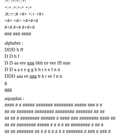
:+: :+:+: :+:
+:+ :+:+:+ +:+
:#::+::# +#+ +:+ +#+
+#+ +#+ +#+#+#
#+# #+# #+#+#
### ### ####
alphabet :
DDD h ff
D D h f
D D aa eee ggg hhh rrr eee fff nnn
D D a a e e g g h h r e e f n n
DDD aaa ee ggg h h r ee f n n
g
ggg
aquaplan :
#### # # ##### ####### ######## ##### ### # #
## ## ####### ######## ######## ####### ## ##
## ## # ######## ###### # #### ### ######## #### ##
## ## ######## ##### # # # # ## ######## # ## #
## ## ####### ## # # # # # # # ####### # ### # ### #