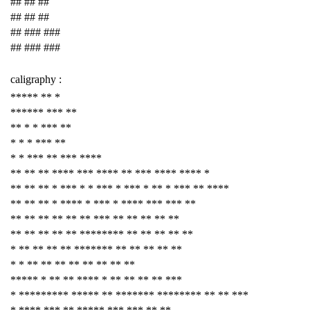
## ## ##
## ## ##
## ### ###
## ### ###
caligraphy :
***** ** *
****** *** **
** * * *** **
* * * *** **
* * *** ** *** ****
** ** ** **** *** **** ** *** **** **** *
** ** ** * *** * * *** * *** * ** * *** ** ****
** ** ** * **** * *** * **** *** *** **
** ** ** ** ** ** *** ** ** ** ** **
** ** ** ** ** ******** ** ** ** ** **
* ** ** ** ** ******* ** ** ** ** **
* * ** ** ** ** ** ** ** **
***** * ** ** **** * ** ** ** ** ***
* ********* ***** ** ******* ******** ** ** ***