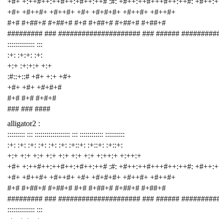
+#+ +:++#++:++#++:+#++:++# :#: +#++:++#+++#++:++#: +#++:
+#+ +#++#+ +#++#+ +#+ +#+#+#+ +#++#+ +#++#+
#+# #+##+# #+##+# #+# #+##+# #+##+# #+##+#
######### ### ##################### ### ###### #########
:::::::::::::: :::
:+: :+:+: :+:
+:+ :+:+:+ +:+
:#::+::# +#+ +:+ +#+
+#+ +#+ +#+#+#
#+# #+# #+#+#
### ### ####
alligator2 :
::::::::: ::: :::::::::::::::::: ::: :::::::::::: ::::::::::
:+: :+: :+: :+: :+: :+: :+::+: :+::+: :+::+:
+:+ +:+ +:+ +:+ +:+ +:+ +:+ +:++:+ +:++:+
+#+ +:++#++:++#++:+#++:++# :#: +#++:++#+++#++:++#: +#++:
+#+ +#++#+ +#++#+ +#+ +#+#+#+ +#++#+ +#++#+
#+# #+##+# #+##+# #+# #+##+# #+##+# #+##+#
######### ### ##################### ### ###### #########
:::::::::::::: :::