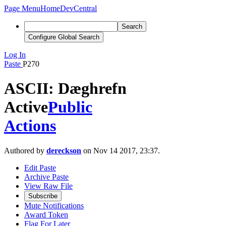
Page Menu
Home
DevCentral
Search
Configure Global Search
Log In
Paste
P270
ASCII: Dæghrefn
Active
Public
Actions
Authored by
dereckson
on Nov 14 2017, 23:37.
Edit Paste
Archive Paste
View Raw File
Subscribe
Mute Notifications
Award Token
Flag For Later