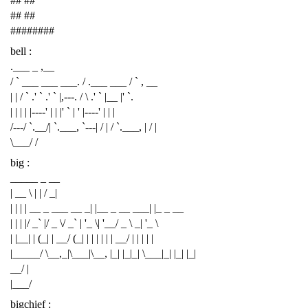
## ##
## ##
########
bell :
.___ _ ,__
/ ` ___ ___ ___. / .___ ___ / ` , __
| | / ` .' ` .' ` |,---. / \ .' ` |__ |' `.
| | | | |----' | | |' ` | ' |----' | | |
/---/ `.__/| `.___, `---| / | / `.___, | / |
\___/ /
big :
_____ _ __
| __ \ | | / _|
| | | | __ _ ___ __ _| |__ _ __ ___| |_ _ __
| | | |/ _` |/ _ \/ _` | '_ \| '__/ _ \ _| '_ \
| |__| | (_| | __/ (_| | | | | | | __/ | | | | |
|_____/ \__,_|\___|\__, |_| |_|_| \___|_| |_| |_|
__/ |
|___/
bigchief :