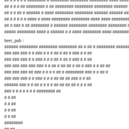
## # # # # # ######## # ######## ######## ######## #### ###
## # # # ## ######## # ## ######## ######## ######## ######
## # # ## # ###### # #### ######## ######## ###### ###### #
## # # # # # #### # #### ######## ######## #### #### #######
## # ### # ## ######## # ###### ######## ######## ########
##### ######## #### # ###### # # #### ######## #### #######
beer_pub :
###### ######## ######## ######## ## # ## # ######## #####
### ### ### # # ### # # # ## # ## # ### # # ##
### ### ### # # ### # # # ## # ## # ### # # ##
### ### ### ### ### # # ## # ## ## # ## # ### # # ## ##
### ### ### ## ### # # # # ## # ######## ### # # ## #
### ### ### # # ### # # # ## ## ## ### # # ##
###### ### # # ## # # # # ## ## ## ## # # # ##
### # # # # # # # ######## ##
# # ##
# # ##
# # ##
# # ##
########