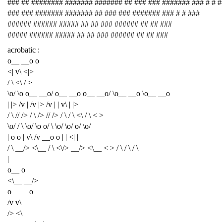
### ## ######## ####### ####### ## ### ### ####### ### # # 
### ### ####### ####### ## ### ### ####### ### # # ###
###### ###### ##### ## ## ### ###### ## ## ###
##### ###### ##### ## ## ### ###### ## ## ###
acrobatic :
o__ __o o
<| v\ <|>
/ \ <\ / >
\o/ \o o__ __o/ o__ __o o__ __o/ \o__ __o \o__ __o
| |> /v | /v |> /v | | v\ | |>
/ \ // /> / \ /> // /> / \ / \ <\ / \ < >
\o/ / \ \o/ \o o/ \ \o/ \o/ o/ \o/
| o o | v\ /v __o o | | <| |
/ \ __/> <\__ / \ <\/> __/> <\__ < > / \ / \ / \
|
o__ o
<\__ __/>
o__ __o
/v v\
/> <\