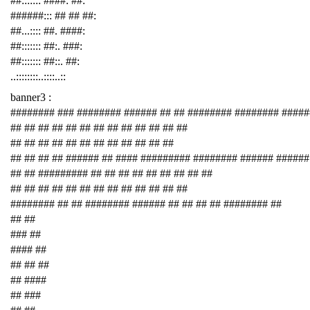
##::::::: ####: ##:
######::: ## ## ##:
##...:::: ##. ####:
##::::::: ##:. ###:
##::::::: ##::. ##:
..::::::::..::::..::
banner3 :
######## ### ######## ###### ## ## ######## ######## ####
## ## ## ## ## ## ## ## ## ## ## ## ##
## ## ## ## ## ## ## ## ## ## ## ##
## ## ## ## ###### ## #### ######### ######## ###### ######
## ## ######### ## ## ## ## ## ## ## ## ##
## ## ## ## ## ## ## ## ## ## ## ## ##
######## ## ## ######## ###### ## ## ## ## ######## ##
## ##
### ##
#### ##
## ## ##
## ####
## ###