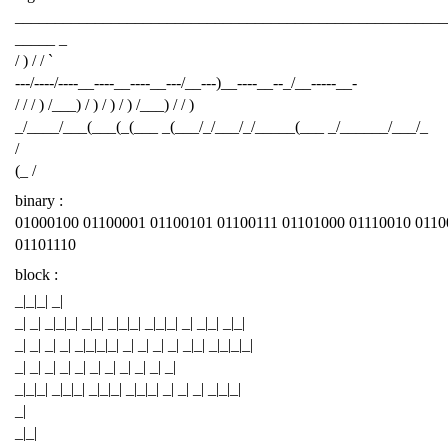
______________________________________________________
_____ _
/ ) / / `
---/----/----__----__----__---/__---)__----__--_/__-----__-
/ / / ) /___) / ) / ) / ) /___) / / )
_/____/___(___(_(___ _(___/_/___/_/_____(___ _/______/___/_
/
(_ /
binary :
01000100 01100001 01100101 01100111 01101000 01110010 0110
01101110
block :
_|_|_| _|
_| _| _|_|_| _|_| _|_|_| _|_|_| _| _|_| _|_|
_| _| _| _| _|_|_|_| _| _| _| _| _|_| _|_|_|_|
_| _| _| _| _| _| _| _| _| _| _|
_|_|_| _|_|_| _|_|_| _|_|_| _| _| _| _|_|_|
_|
_|_|