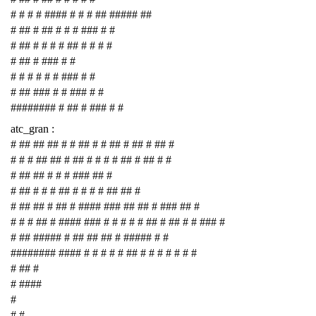
# # # # #### # # # ## ##### ##
# ## # ## # # # ### # #
# ## # # # # ## # # # #
# ## # ### # #
# # # # # # ### # #
# ## ### # # ### # #
######## # ## # ### # #
atc_gran :
# ## ## ## # # ## # # ## # ## # ## #
# # # ## ## # ## # # # # ## # ## # #
# ## ## # # # ### ## #
# ## # # # ## # # # # ## ## #
# ## ## # ## # #### ### ## ## # ### ## #
# # # ## # #### ### # # # # # ## # ## # # ### #
# ## ##### # ## ## ## # ##### # #
######## #### # # # # # ## # # # # # # #
# ## #
# ####
#
# #