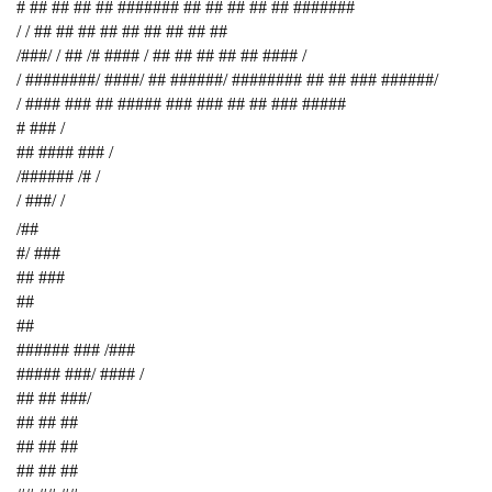
# ## ## ## ## ####### ## ## ## ## ## #######
/ / ## ## ## ## ## ## ## ## ##
/###/ / ## /# #### / ## ## ## ## ## #### /
/ ########/ ####/ ## ######/ ######## ## ## ### ######/
/ #### ### ## ##### ### ### ## ## ### #####
# ### /
## #### ### /
/###### /# /
/ ###/ /
/##
#/ ###
## ###
##
##
###### ### /###
##### ###/ #### /
## ## ###/
## ## ##
## ## ##
## ## ##