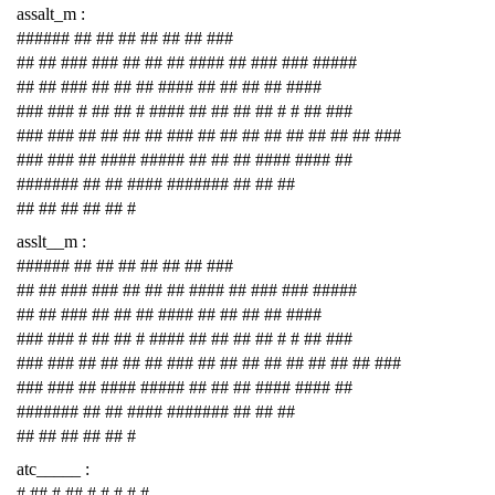
assalt_m :
###### ## ## ## ## ## ## ###
## ## ### ### ## ## ## #### ## ### ### #####
## ## ### ## ## ## #### ## ## ## ## ####
### ### # ## ## # #### ## ## ## ## # # ## ###
### ### ## ## ## ## ### ## ## ## ## ## ## ## ## ###
### ### ## #### ##### ## ## ## #### #### ##
####### ## ## #### ####### ## ## ##
## ## ## ## ## #
asslt__m :
###### ## ## ## ## ## ## ###
## ## ### ### ## ## ## #### ## ### ### #####
## ## ### ## ## ## #### ## ## ## ## ####
### ### # ## ## # #### ## ## ## ## # # ## ###
### ### ## ## ## ## ### ## ## ## ## ## ## ## ## ###
### ### ## #### ##### ## ## ## #### #### ##
####### ## ## #### ####### ## ## ##
## ## ## ## ## #
atc_____ :
# ## # ## # # # # #