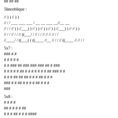
## ## ##
5lineoblique :
// ) ) // ) )
// / / ___ ___ ___ / __ __ ___ __//__ __
// / / // ) ) //___) ) // ) ) // ) ) // ) ) //___) ) // // ) )
// / / // / / // ((___/ / // / / // // // // / /
//____/ / ((___( ( ((____ //__ // / / // ((____ // // / /
5x7 :
### # #
# # # # #
# # ### ## ### ### ### ## # ###
# # # # # ## # # # # # # # ## ### # #
# # # ## ## ## # # # ## # # #
### # # ## # # # # ## # # #
###
5x8 :
# # # #
## # # # # ##
# # # ## # # # ####