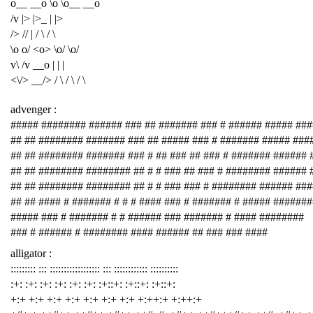
o__ __o \o \o__ __o
/v |> |>_ | |>
/> // | / \ / \
\o o/ <o> \o/ \o/
v\ /v __o | | |
<\/> __/> / \ / \ / \
advenger :
##### ######## ###### ### ## ####### ### # ###### ##### ###
## ## ######## ####### ### ## ##### ### # ####### ##### ###
## ## ######## ####### ### # ## ### ## ### # ####### ###### 
## ## ######## ######## ## # # ### ## ### # ######## ###### 
## ## ######## ######## ## # # ### ### # ######## ###### ##
## ## #### # ####### # # # #### ### # ####### # ##### #######
##### ### # ####### # # ###### ### ####### # #### ########
### # ###### # ######## #### ###### ## ### ### ####
alligator :
::::::::: ::: :::::::::::::::::: ::: :::::::::::: ::::::::::
:+: :+: :+: :+: :+: :+: :+::+: :+::+: :+::+:
+:+ +:+ +:+ +:+ +:+ +:+ +:+ +:++:+ +:++:+