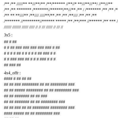
/** /** //////** **///**/** /**/****** //**//* **///**///**/ //**///**
/** /** ******* /*******//******/**///** /** / /******* /** /** /
/** ** **////** /**//// /////**/** /** /** /**//// /** /** /**
/******* //********//****** ***** /** /**/*** //****** /** *** 
/////// //////// ////// ///// // // /// ////// // /// //
3x5 :
## # ##
# # ## ### ### ### ### ### # ##
# # # # ## # # # # # ## ### # #
# # ### ### ## # # # ### # # #
## ### ##
4x4_offr :
#### # ## ## ##
## ## ### ######## ## ## ######## ###
## ## ##### ######## ## ## ######## ###
## ## ####### ## ## ###
## ## ####### ## ## ######## ###
## ## ### ## ## ######## ######## ###
#### ##### ## ## ######## ###