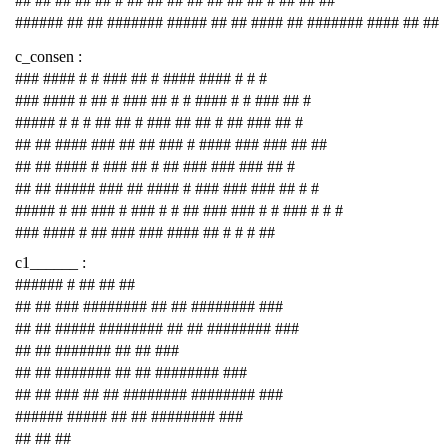
## ## ## ## ## # ## ## ## ## ## ## ## # ## ## ##
###### ## ## ####### ##### ## ## #### ## ####### #### ## ##
c_consen :
### #### # # ### ## # #### #### # # #
### #### # ## # ### ## # # #### # # ### ## #
##### # # # ## ## # ### ## ## # ## ### ## #
## ## #### ### ## ## ### # #### ### ### ## ##
## ## #### # ### ## # ## ### ### ### ## #
## ## ##### ### ## #### # ### ### ### ## # #
##### # ## ### # ### # # ## ### ### # # ### # # #
### #### # ## ### ### #### ## # # # ##
c1______ :
###### # ## ## ##
## ## ### ######## ## ## ######## ###
## ## ##### ######## ## ## ######## ###
## ## ####### ## ## ###
## ## ####### ## ## ######## ###
## ## ### ## ## ######## ######## ###
###### ##### ## ## ######## ###
## ## ##