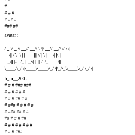
#
# # #
# ## #
### ##
avatar :
____ ____ _____ _____ _ ____ _____ _____ _
/ _ \/ _ \/ __// __// \ /|/ __\/ __// // \ /|
| | \|| / \|| \ | | _| |_||| \/|| \ | __\| |\ ||
| |_/|| |-||| /_ | |_//| | ||| /| /_ | | | | \||
\____/\_/ \|\____\\____\\_/ \|\_/\_\\____\\_/ \_/ \|
b_m__200 :
# # # ### ###
# # # # # #
# # # ## # #
# ### # # # # #
# ### ## # #
## # # # ##
# # # # # # # #
# # # ###