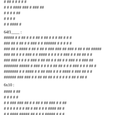
# ## # # # # #
# # # #### ### # ### ##
# # # # ##
# # # #
# # #### #
64f1____ :
##### # # ## # # # ## # ## # # # ## # # #
### ## # ## # # ### # # ###### # # # # #
### ## # #### # ## # ## # ### ### ## ### # ## # ## #####
### ## # # # ### # # #### # # # # # ### # # ## ## # #
### ### # # # # ### # ## ## # # ## # # ### # # ### ##
####### ##### # ### # # # # ## ## # # # ### # # # ## #
####### # # #### # # ## ### # # # #### # ### ## # #
###### ### ### # # ## ## ## # # # # # # ## # ## #
6x10 :
#### # ##
# # # # #
# # ### ### ## # # ## # ## ### # # ##
# # # # # # # ## # ## # # # #### ## #
# # #### ##### ## # # # ##### # # #