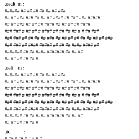
assalt_m :
###### ## ## ## ## ## ## ###
## ## ### ### ## ## ## #### ## ### ### #####
## ## ### ## ## ## #### ## ## ## ## ####
### ### # ## ## # #### ## ## ## ## # # ## ###
### ### ## ## ## ## ### ## ## ## ## ## ## ## ## ###
### ### ## #### ##### ## ## ## #### #### ##
####### ## ## #### ####### ## ## ##
## ## ## ## ## #
asslt__m :
###### ## ## ## ## ## ## ###
## ## ### ### ## ## ## #### ## ### ### #####
## ## ### ## ## ## #### ## ## ## ## ####
### ### # ## ## # #### ## ## ## ## # # ## ###
### ### ## ## ## ## ### ## ## ## ## ## ## ## ## ###
### ### ## #### ##### ## ## ## #### #### ##
####### ## ## #### ####### ## ## ##
## ## ## ## ## #
atc_____ :
# ## # ## # # # # #