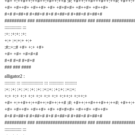
+#+ +:++#++:++#++:+#++:++# :#: +#++:++#+++#++:++#: +#++:
+#+ +#++#+ +#++#+ +#+ +#+#+#+ +#++#+ +#++#+
#+# #+##+# #+##+# #+# #+##+# #+##+# #+##+#
######### ### ##################### ### ###### #########
:::::::::::::: :::
:+: :+:+: :+:
+:+ :+:+:+ +:+
:#::+::# +#+ +:+ +#+
+#+ +#+ +#+#+#
#+# #+# #+#+#
### ### ####
alligator2 :
::::::::: ::: :::::::::::::::::: ::: :::::::::::: ::::::::::
:+: :+: :+: :+: :+: :+: :+::+: :+::+: :+::+:
+:+ +:+ +:+ +:+ +:+ +:+ +:+ +:++:+ +:++:+
+#+ +:++#++:++#++:+#++:++# :#: +#++:++#+++#++:++#: +#++:
+#+ +#++#+ +#++#+ +#+ +#+#+#+ +#++#+ +#++#+
#+# #+##+# #+##+# #+# #+##+# #+##+# #+##+#
######### ### ##################### ### ###### #########
:::::::::::::: :::