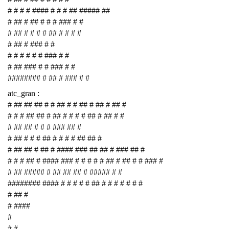
# # # # #### # # # ## ##### ##
# ## # ## # # # ### # #
# ## # # # # ## # # # #
# ## # ### # #
# # # # # # ### # #
# ## ### # # ### # #
######## # ## # ### # #
atc_gran :
# ## ## ## # # ## # # ## # ## # ## #
# # # ## ## # ## # # # # ## # ## # #
# ## ## # # # ### ## #
# ## # # # ## # # # # ## ## #
# ## ## # ## # #### ### ## ## # ### ## #
# # # ## # #### ### # # # # # ## # ## # # ### #
# ## ##### # ## ## ## # ##### # #
######## #### # # # # # ## # # # # # # #
# ## #
# ####
#
# #