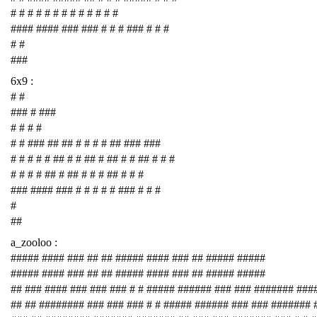
# # # # # # # # # # # # #
#### #### ### ### # # # ### # # #
# #
###
6x9 :
# #
### # ###
# # # #
# # ### ## ## # # # # ## ### ###
# # # # # ## # # ## # ## # # ## # # #
# # # # ## # ## # # # ## # # #
### #### ### # # # # # ### # # #
#
##
a_zooloo :
##### #### ### ## ## ##### #### ### ## ##### #####
##### #### ### ## ## ##### #### ### ## ##### #####
## ### #### ### ### ### # # ##### ###### ### ### ####### ###
## ## ######## ### ### ### # # ##### ###### ### ### #######