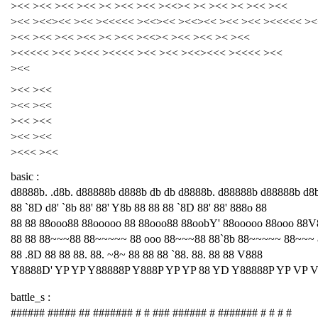
><< ><< ><< ><< >< ><< ><< ><<>< >< ><< >< ><< ><<
><< ><<><< ><< ><<<<< ><<><< ><<><< ><< ><< ><<<<< ><
><< ><< ><< ><< >< ><< ><<>< ><< ><< >< ><<
><<<<< ><< ><<< ><<<< ><< ><< ><<><<< ><<<< ><<
><<
><< ><<
><< ><<
><< ><<
><< ><<
><<< ><<
basic :
d8888b. .d8b. d88888b d888b db db d8888b. d88888b d88888b d8
88 `8D d8' `8b 88' 88' Y8b 88 88 88 `8D 88' 88' 888o 88
88 88 88ooo88 88ooooo 88 88ooo88 88oobY' 88ooooo 88ooo 88V
88 88 88~~~88 88~~~~~ 88 ooo 88~~~88 88`8b 88~~~~~ 88~~~
88 .8D 88 88 88. 88. ~8~ 88 88 88 `88. 88. 88 88 V888
Y8888D' YP YP Y88888P Y888P YP YP 88 YD Y88888P YP VP 
battle_s :
###### ##### ## ####### # # ### ###### # ####### # # # #