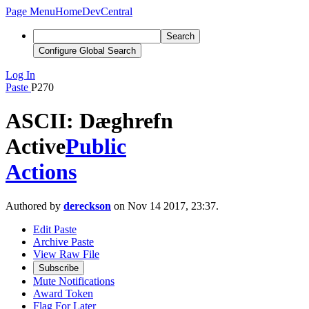
Page Menu
Home
DevCentral
Search
Configure Global Search
Log In
Paste
P270
ASCII: Dæghrefn
Active
Public
Actions
Authored by
dereckson
on Nov 14 2017, 23:37.
Edit Paste
Archive Paste
View Raw File
Subscribe
Mute Notifications
Award Token
Flag For Later