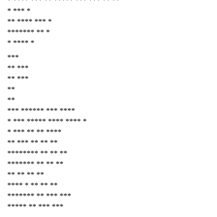
* **** *** ** ***** *** *** ** **
* *** *
** **** *** *
******* ** *
* **** *
***
** ***
** ***
**
**
*** ****** *** ****
* *** ***** **** **** *
* *** ** ** ****
** *** ** ** **
******** ** ** **
******* ** ** **
** ** ** **
**** * ** ** **
******* ** *** ***
***** ** *** ***