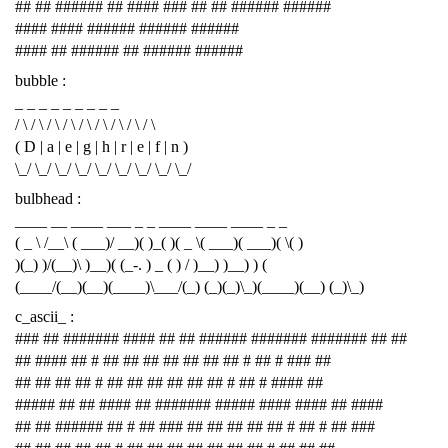
## ## ###### ## #### ### ## ## ###### ######
#### #### ###### ###### ######
#### ## ###### ## ###### ######
bubble :
_ _ _ _ _ _ _ _ _
/ \ / \ / \ / \ / \ / \ / \ / \ / \
( D | a | e | g | h | r | e | f | n )
\_/ \_/ \_/ \_/ \_/ \_/ \_/ \_/ \_/
bulbhead :
____ __ ____ ___ _ _ ____ ____ ____ _ _
( _ \ /__\ ( ___)/ __)( )_( )( _ \( ___)( ___)( \( )
)(_) )/(__)\ )__)( (_-. ) _ ( ) / )__) )__) ) (
(____/(__)(__)(____)\___/(_) (_)(_)\_)(____)(__) (_)\_)
c_ascii_ :
### ## ####### #### ## ## ###### ####### ####### ## ##
## #### ## # ## ## ## ## ## ## ## # ## # ### ##
## ## ## ## # ## ## ## ## ## ## # ## # #### ##
##### ## ## #### ## ####### ##### #### #### ## ####
## ## ###### ## # ## ### ## ## ## ## ## # ## # ## ###