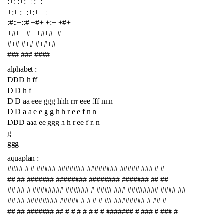
:+: :+:+: :+:
+:+ :+:+:+ +:+
:#::+::# +#+ +:+ +#+
+#+ +#+ +#+#+#
#+# #+# #+#+#
### ### ####
alphabet :
DDD h ff
D D h f
D D aa eee ggg hhh rrr eee fff nnn
D D a a e e g g h h r e e f n n
DDD aaa ee ggg h h r ee f n n
g
ggg
aquaplan :
#### # # ##### ####### ######## ##### ### # #
## ## ####### ######## ######## ####### ## ##
## ## # ######## ###### # #### ### ######## #### ##
## ## ######## ##### # # # # ## ######## # ## #
## ## ####### ## # # # # # # # ####### # ### # ### #