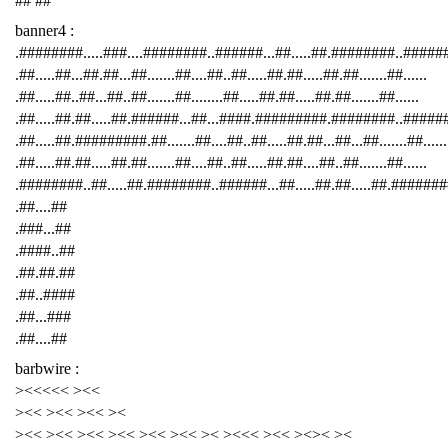
## ##
banner4 :
.########.....###....########..######...##.....##.########..####
.##.....##...##.##...##.......##....##..##.....##.##.....##.##.......##......
.##.....##..##...##..##.......##........##.....##.##.....##.##.......##......
.##.....##.##.....##.######...##...####.#########.########..######
.##.....##.#########.##.......##....##..##.....##.##...##...##.......##......
.##.....##.##.....##.##.......##....##..##.....##.##....##..##.......##......
.########..##.....##.########..######...##.....##.##.....##.########
.##....##
.###...##
.####..##
.##.##.##
.##..####
.##...###
.##....##
barbwire :
><<<<< ><<
><< ><< ><< ><
><< ><< ><< ><< ><< ><< >< ><<< ><< ><>< ><