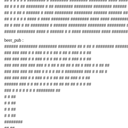
## # # # # # ######## # ######## ######## ######## #### ###
## # # # ## ######## # ## ######## ######## ######## ######
## # # ## # ###### # #### ######## ######## ###### ###### #
## # # # # # #### # #### ######## ######## #### #### #######
## # ### # ## ######## # ###### ######## ######## ########
##### ######## #### # ###### # # #### ######## #### #######
beer_pub :
###### ######## ######## ######## ## # ## # ######## #####
### ### ### # # ### # # # ## # ## # ### # # ##
### ### ### # # ### # # # ## # ## # ### # # ##
### ### ### ### ### # # ## # ## ## # ## # ### # # ## ##
### ### ### ## ### # # # # ## # ######## ### # # ## #
### ### ### # # ### # # # ## ## ## ### # # ##
###### ### # # ## # # # # ## ## ## ## # # # ##
### # # # # # # # ######## ##
# # ##
# # ##
# # ##
# # ##
########