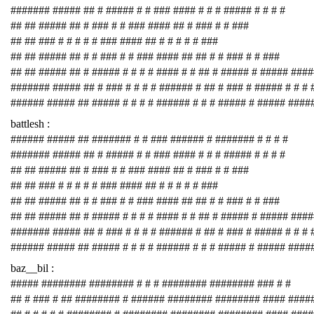
####### ##### ## # ##### # # ### #### # # # ##### # # # #
## ## ##### ## # ### # # ### #### ## # ### # # ###
## ## ### # # # # # ### #### ## # # # # # ###
## ## ##### ## # # ### # # ### #### ## ## # # ### # # ###
## ## ##### ## # ##### # # # # #### # # ## # ##### # ##### ###
####### ##### ## # ### # # # # ###### # ## # ### # ##### # # # 
###### ##### ## ##### # # # # ###### # # # ##### # ##### ####
battlesh :
###### ##### ## ####### # # ### ###### # ####### # # # #
####### ##### ## # ##### # # ### #### # # # ##### # # # #
## ## ##### ## # ### # # ### #### ## # ### # # ###
## ## ### # # # # # ### #### ## # # # # # ###
## ## ##### ## # # ### # # ### #### ## ## # # ### # # ###
## ## ##### ## # ##### # # # # #### # # ## # ##### # ##### ###
####### ##### ## # ### # # # # ###### # ## # ### # ##### # # # 
###### ##### ## ##### # # # # ###### # # # ##### # ##### ####
baz__bil :
##### ######## ######## # # # ######## ######## ### # #
## # ### # ## ######## # ###### ######## ######## #### ####