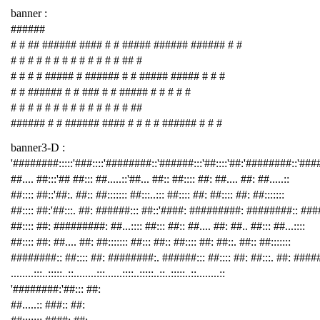
banner :
######
# # ## ###### #### # # ##### ###### ###### # #
# # # # # # # # # # # # # ## #
# # # # ##### # ###### # # ##### ##### # # #
# # ###### # # ### # # ##### # # # # #
# # # # # # # # # # # # # # ##
###### # # ###### #### # # # # ###### # # #
banner3-D :
'########:::::'###::::'########::'######:::'##::::'##:'########::'##
##.... ##:::'## ##::: ##.....::'##... ##:: ##:::: ##: ##.... ##: ##.....::
##:::: ##::'##:. ##:: ##::::::: ##:::..::: ##:::: ##: ##:::: ##: ##:::::::
##:::: ##:'##:::. ##: ######::: ##::'####: #########: ########:: ###
##:::: ##: #########: ##...:::: ##::: ##:: ##.... ##: ##.. ##::: ##...::::
##:::: ##: ##.... ##: ##::::::: ##::: ##:: ##:::: ##: ##::. ##:: ##:::::::
########:: ##:::: ##: ########:. ######::: ##:::: ##: ##:::. ##: ####
........:::..:::::..::........:::......::::..:::::..::..:::::..::........::
'########:'##::: ##:
##.....:: ###:: ##: