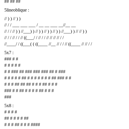
## ## ##
5lineoblique :
// ) ) // ) )
// / / ___ ___ ___ / __ __ ___ __//__ __
// / / // ) ) //___) ) // ) ) // ) ) // ) ) //___) ) // // ) )
// / / // / / // ((___/ / // / / // // // // / /
//____/ / ((___( ( ((____ //__ // / / // ((____ // // / /
5x7 :
### # #
# # # # #
# # ### ## ### ### ### ## # ###
# # # # # ## # # # # # # # ## ### # #
# # # ## ## ## # # # ## # # #
### # # ## # # # # ## # # #
###
5x8 :
# # # #
## # # # # ##
# # # ## # # # ####