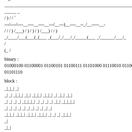
______________________________________________________
_____ _
/ ) / / `
---/----/----__----__----__---/__---)__----__--_/__-----__-
/ / / ) /___) / ) / ) / ) /___) / / )
_/____/___(___(_(___ _(___/_/___/_/_____(___ _/______/___/_
/
(_ /
binary :
01000100 01100001 01100101 01100111 01101000 01110010 0110
01101110
block :
_|_|_| _|
_| _| _|_|_| _|_| _|_|_| _|_|_| _| _|_| _|_|
_| _| _| _| _|_|_|_| _| _| _| _| _|_| _|_|_|_|
_| _| _| _| _| _| _| _| _| _| _|
_|_|_| _|_|_| _|_|_| _|_|_| _| _| _| _|_|_|
_|
_|_|