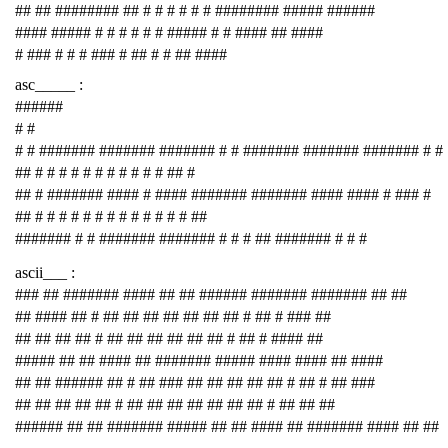
## ## ######## ## # # # # # # ######## ##### ######
#### ##### # # # # # # ##### # # #### ## ####
# ### # # # ### # ## # # ## ####
asc_____ :
######
# #
# # ####### ####### ####### # # ####### ####### ####### # #
## # # # # # # # # # # # ## #
## # ####### #### # #### ####### ####### #### #### # ### #
## # # # # # # # # # # # # # ##
####### # # ####### ####### # # # ## ####### # # #
ascii___ :
### ## ####### #### ## ## ###### ####### ####### ## ##
## #### ## # ## ## ## ## ## ## ## # ## # ### ##
## ## ## ## # ## ## ## ## ## ## # ## # #### ##
##### ## ## #### ## ####### ##### #### #### ## ####
## ## ###### ## # ## ### ## ## ## ## ## # ## # ## ###
## ## ## ## ## # ## ## ## ## ## ## ## # ## ## ##
###### ## ## ####### ##### ## ## #### ## ####### #### ## ##