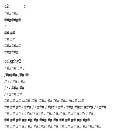
c2______ :
######
#######
#
## ##
## ##
#######
######
calgphy2 :
##### ## /
/##### /## #/
// / / ### ##
/ / / ### ##
/ / ### ##
## ## ## /### /## /### ## /## ### /### /##
## ## ## / ### / / ### / ### / ## / ### ###/ #### / / ###
## ## ## / ###/ / ### / ###/ ##/ ### ## ###/ / ###
## ## ## ## ## ## ### ## ## ## ## ## ## ###
## ## ## ## ## ######## ## ## ## ## ## ########