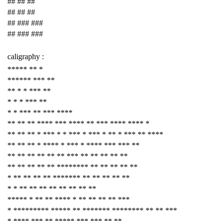
## ## ##
## ## ##
## ### ###
## ### ###
caligraphy :
***** ** *
****** *** **
** * * *** **
* * * *** **
* * *** ** *** ****
** ** ** **** *** **** ** *** **** **** *
** ** ** * *** * * *** * *** * ** * *** ** ****
** ** ** * **** * *** * **** *** *** **
** ** ** ** ** ** *** ** ** ** ** **
** ** ** ** ** ******** ** ** ** ** **
* ** ** ** ** ******* ** ** ** ** **
* * ** ** ** ** ** ** ** **
***** * ** ** **** * ** ** ** ** ***
* ********* ***** ** ******* ******** ** ** ***