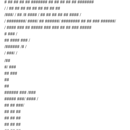
# ## ## ## ## ####### ## ## ## ## ## #######
/ / ## ## ## ## ## ## ## ## ##
/###/ / ## /# #### / ## ## ## ## ## #### /
/ ########/ ####/ ## ######/ ######## ## ## ### ######/
/ #### ### ## ##### ### ### ## ## ### #####
# ### /
## #### ### /
/###### /# /
/ ###/ /
/##
#/ ###
## ###
##
##
###### ### /###
##### ###/ #### /
## ## ###/
## ## ##
## ## ##
## ## ##