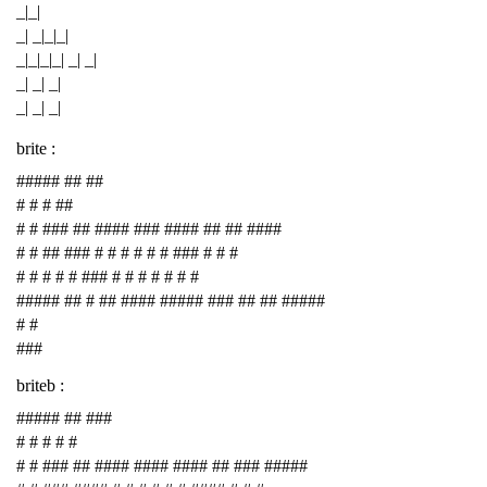
_|_|
_| _|_|_|
_|_|_|_| _| _|
_| _| _|
_| _| _|
brite :
##### ## ##
# # # ##
# # ### ## #### ### #### ## ## ####
# # ## ### # # # # # # ### # # #
# # # # # ### # # # # # # #
##### ## # ## #### ##### ### ## ## #####
# #
###
briteb :
##### ## ###
# # # # #
# # ### ## #### #### #### ## ### #####