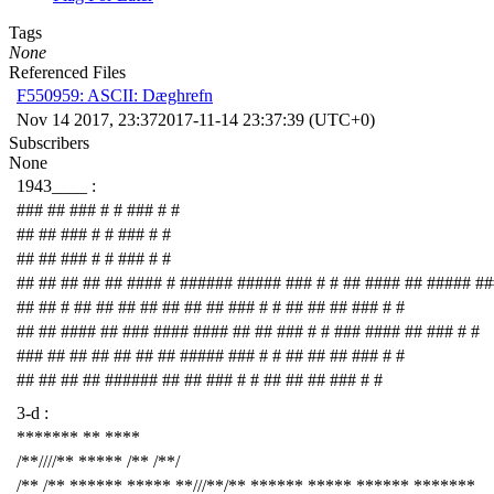
Tags
None
Referenced Files
F550959: ASCII: Dæghrefn
Nov 14 2017, 23:37
2017-11-14 23:37:39 (UTC+0)
Subscribers
None
1943____ :
### ## ### # # ### # #
## ## ### # # ### # #
## ## ### # # ### # #
## ## ## ## ## #### # ###### ##### ### # # ## #### ## ##### ##
## ## # ## ## ## ## ## ## ## ### # # ## ## ## ### # #
## ## #### ## ### #### #### ## ## ### # # ### #### ## ### # #
### ## ## ## ## ## ## ##### ### # # ## ## ## ### # #
## ## ## ## ###### ## ## ### # # ## ## ## ### # #
3-d :
******* ** ****
/**////** ***** /** /**/
/** /** ****** ***** **///**/** ****** ***** ****** *******