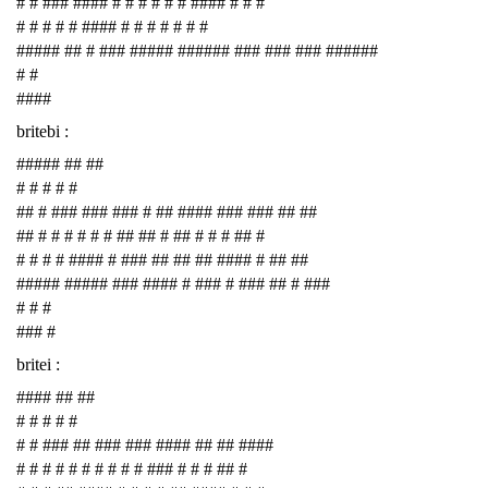
# # ### #### # # # # # # #### # # #
# # # # # #### # # # # # # #
##### ## # ### ##### ###### ### ### ### ######
# #
####
britebi :
##### ## ##
# # # # #
## # ### ### ### # ## #### ### ### ## ##
## # # # # # # ## ## # ## # # # ## #
# # # # #### # ### ## ## ## #### # ## ##
##### ##### ### #### # ### # ### ## # ###
# # #
### #
britei :
#### ## ##
# # # # #
# # ### ## ### ### #### ## ## ####
# # # # # # # # # # ### # # # ## #