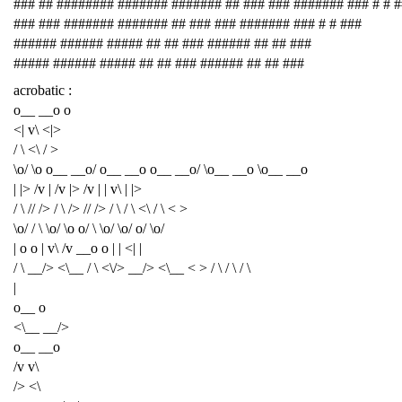
### ## ######## ####### ####### ## ### ### ####### ### # # 
### ### ####### ####### ## ### ### ####### ### # # ###
###### ###### ##### ## ## ### ###### ## ## ###
##### ###### ##### ## ## ### ###### ## ## ###
acrobatic :
o__ __o o
<| v\ <|>
/ \ <\ / >
\o/ \o o__ __o/ o__ __o o__ __o/ \o__ __o \o__ __o
| |> /v | /v |> /v | | v\ | |>
/ \ // /> / \ /> // /> / \ / \ <\ / \ < >
\o/ / \ \o/ \o o/ \ \o/ \o/ o/ \o/
| o o | v\ /v __o o | | <| |
/ \ __/> <\__ / \ <\/> __/> <\__ < > / \ / \ / \
|
o__ o
<\__ __/>
o__ __o
/v v\
/> <\