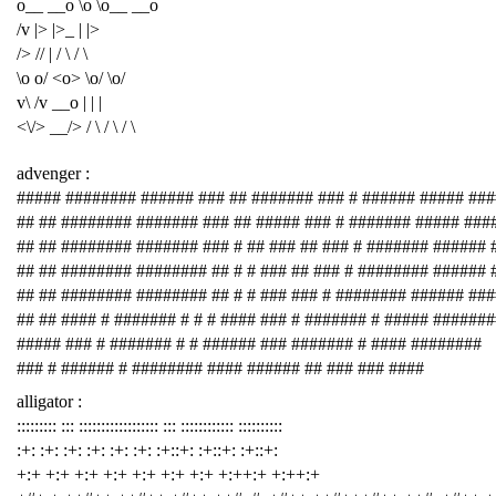
o__ __o \o \o__ __o
/v |> |>_ | |>
/> // | / \ / \
\o o/ <o> \o/ \o/
v\ /v __o | | |
<\/> __/> / \ / \ / \
advenger :
##### ######## ###### ### ## ####### ### # ###### ##### ###
## ## ######## ####### ### ## ##### ### # ####### ##### ###
## ## ######## ####### ### # ## ### ## ### # ####### ###### 
## ## ######## ######## ## # # ### ## ### # ######## ###### 
## ## ######## ######## ## # # ### ### # ######## ###### ##
## ## #### # ####### # # # #### ### # ####### # ##### #######
##### ### # ####### # # ###### ### ####### # #### ########
### # ###### # ######## #### ###### ## ### ### ####
alligator :
::::::::: ::: :::::::::::::::::: ::: :::::::::::: ::::::::::
:+: :+: :+: :+: :+: :+: :+::+: :+::+: :+::+:
+:+ +:+ +:+ +:+ +:+ +:+ +:+ +:++:+ +:++:+