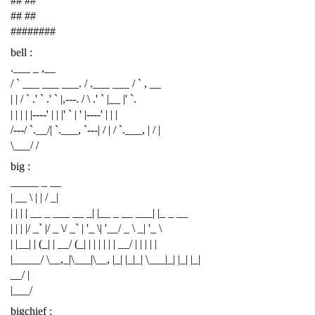
## ##
## ##
########
bell :
.___ _ ,__
/ ` ___ ___ ___. / .___ ___ / ` , __
| | / ` .' ` .' ` |,---. / \ .' ` |__ |' `.
| | | | |----' | | |' ` | ' |----' | | |
/---/ `.__/| `.___, `---| / | / `.___, | / |
\___/ /
big :
_____ _ __
| __ \ | | / _|
| | | | __ _ ___ __ _| |__ _ __ ___| |_ _ __
| | | |/ _` |/ _ \/ _` | '_ \| '__/ _ \ _| '_ \
| |__| | (_| | __/ (_| | | | | | | __/ | | | | |
|_____/ \__,_|\___|\__, |_| |_|_| \___|_| |_| |_|
__/ |
|___/
bigchief :