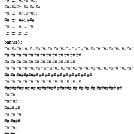
##::::::: ####: ##:
######::: ## ## ##:
##...:::: ##. ####:
##::::::: ##:. ###:
##::::::: ##::. ##:
..::::::::..::::..::
banner3 :
######## ### ######## ###### ## ## ######## ######## ####
## ## ## ## ## ## ## ## ## ## ## ## ##
## ## ## ## ## ## ## ## ## ## ## ##
## ## ## ## ###### ## #### ######### ######## ###### ######
## ## ######### ## ## ## ## ## ## ## ## ##
## ## ## ## ## ## ## ## ## ## ## ## ##
######## ## ## ######## ###### ## ## ## ## ######## ##
## ##
### ##
#### ##
## ## ##
## ####
## ###