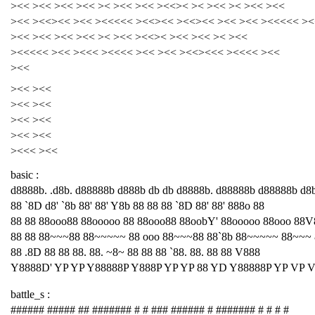
><< ><< ><< ><< >< ><< ><< ><<>< >< ><< >< ><< ><<
><< ><<><< ><< ><<<<< ><<><< ><<><< ><< ><< ><<<<< ><
><< ><< ><< ><< >< ><< ><<>< ><< ><< >< ><<
><<<<< ><< ><<< ><<<< ><< ><< ><<><<< ><<<< ><<
><<
><< ><<
><< ><<
><< ><<
><< ><<
><<< ><<
basic :
d8888b. .d8b. d88888b d888b db db d8888b. d88888b d88888b d8
88 `8D d8' `8b 88' 88' Y8b 88 88 88 `8D 88' 88' 888o 88
88 88 88ooo88 88ooooo 88 88ooo88 88oobY' 88ooooo 88ooo 88V
88 88 88~~~88 88~~~~~ 88 ooo 88~~~88 88`8b 88~~~~~ 88~~~
88 .8D 88 88 88. 88. ~8~ 88 88 88 `88. 88. 88 88 V888
Y8888D' YP YP Y88888P Y888P YP YP 88 YD Y88888P YP VP 
battle_s :
###### ##### ## ####### # # ### ###### # ####### # # # #