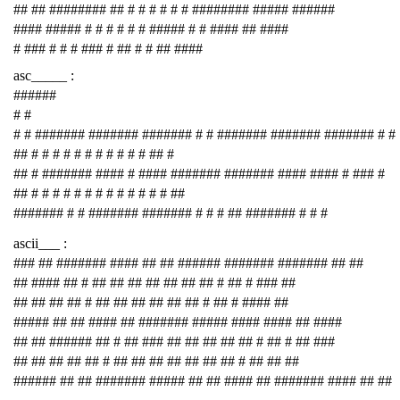
## ## ######## ## # # # # # # ######## ##### ######
#### ##### # # # # # # ##### # # #### ## ####
# ### # # # ### # ## # # ## ####
asc_____ :
######
# #
# # ####### ####### ####### # # ####### ####### ####### # #
## # # # # # # # # # # # ## #
## # ####### #### # #### ####### ####### #### #### # ### #
## # # # # # # # # # # # # # ##
####### # # ####### ####### # # # ## ####### # # #
ascii___ :
### ## ####### #### ## ## ###### ####### ####### ## ##
## #### ## # ## ## ## ## ## ## ## # ## # ### ##
## ## ## ## # ## ## ## ## ## ## # ## # #### ##
##### ## ## #### ## ####### ##### #### #### ## ####
## ## ###### ## # ## ### ## ## ## ## ## # ## # ## ###
## ## ## ## ## # ## ## ## ## ## ## ## # ## ## ##
###### ## ## ####### ##### ## ## #### ## ####### #### ## ##