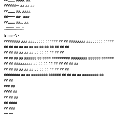
##::::::: ####: ##:
######::: ## ## ##:
##...:::: ##. ####:
##::::::: ##:. ###:
##::::::: ##::. ##:
..::::::::..::::..::
banner3 :
######## ### ######## ###### ## ## ######## ######## ####
## ## ## ## ## ## ## ## ## ## ## ## ##
## ## ## ## ## ## ## ## ## ## ## ##
## ## ## ## ###### ## #### ######### ######## ###### ######
## ## ######### ## ## ## ## ## ## ## ## ##
## ## ## ## ## ## ## ## ## ## ## ## ##
######## ## ## ######## ###### ## ## ## ## ######## ##
## ##
### ##
#### ##
## ## ##
## ####
## ###