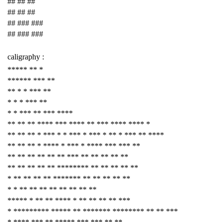
## ## ##
## ## ##
## ### ###
## ### ###
caligraphy :
***** ** *
****** *** **
** * * *** **
* * * *** **
* * *** ** *** ****
** ** ** **** *** **** ** *** **** **** *
** ** ** * *** * * *** * *** * ** * *** ** ****
** ** ** * **** * *** * **** *** *** **
** ** ** ** ** ** *** ** ** ** ** **
** ** ** ** ** ******** ** ** ** ** **
* ** ** ** ** ******* ** ** ** ** **
* * ** ** ** ** ** ** ** **
***** * ** ** **** * ** ** ** ** ***
* ********* ***** ** ******* ******** ** ** ***