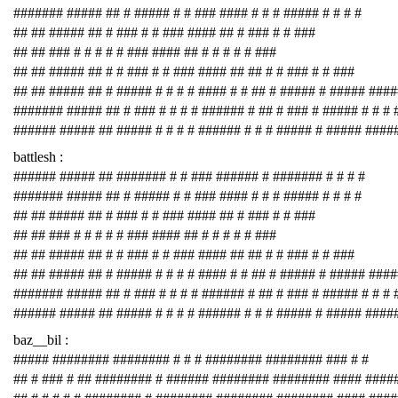
####### ##### ## # ##### # # ### #### # # # ##### # # # #
## ## ##### ## # ### # # ### #### ## # ### # # ###
## ## ### # # # # # ### #### ## # # # # # ###
## ## ##### ## # # ### # # ### #### ## ## # # ### # # ###
## ## ##### ## # ##### # # # # #### # # ## # ##### # ##### ###
####### ##### ## # ### # # # # ###### # ## # ### # ##### # # # 
###### ##### ## ##### # # # # ###### # # # ##### # ##### ####
battlesh :
###### ##### ## ####### # # ### ###### # ####### # # # #
####### ##### ## # ##### # # ### #### # # # ##### # # # #
## ## ##### ## # ### # # ### #### ## # ### # # ###
## ## ### # # # # # ### #### ## # # # # # ###
## ## ##### ## # # ### # # ### #### ## ## # # ### # # ###
## ## ##### ## # ##### # # # # #### # # ## # ##### # ##### ###
####### ##### ## # ### # # # # ###### # ## # ### # ##### # # # 
###### ##### ## ##### # # # # ###### # # # ##### # ##### ####
baz__bil :
##### ######## ######## # # # ######## ######## ### # #
## # ### # ## ######## # ###### ######## ######## #### ####