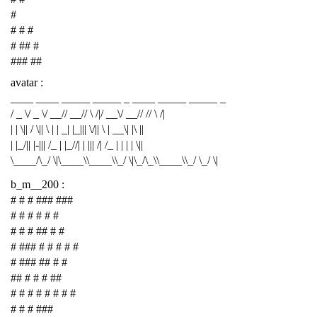
#
# # #
# ## #
### ##
avatar :
____ ____ _____ _____ _ ____ _____ _____ _
/ _ \/ _ \/ __// __// \ /|/ __\/ __// // \ /|
| | \|| / \|| \ | | _| |_||| \/|| \ | __\| |\ ||
| |_/|| |-||| /_ | |_//| | ||| /| /_ | | | | \||
\____/\_/ \|\____\\____\\_/ \|\_/\_\\____\\_/ \_/ \|
b_m__200 :
# # # ### ###
# # # # # #
# # # ## # #
# ### # # # # #
# ### ## # #
## # # # ##
# # # # # # # #
# # # ###