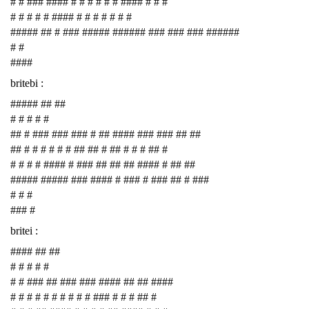
# # ### #### # # # # # # #### # # #
# # # # # #### # # # # # # #
##### ## # ### ##### ###### ### ### ### ######
# #
####
britebi :
##### ## ##
# # # # #
## # ### ### ### # ## #### ### ### ## ##
## # # # # # # ## ## # ## # # # ## #
# # # # #### # ### ## ## ## #### # ## ##
##### ##### ### #### # ### # ### ## # ###
# # #
### #
britei :
#### ## ##
# # # # #
# # ### ## ### ### #### ## ## ####
# # # # # # # # # # ### # # # ## #