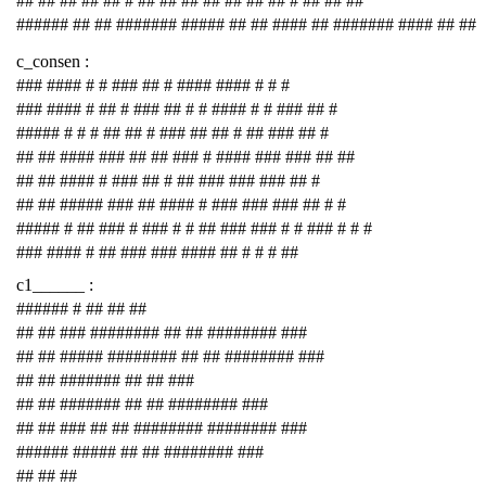
## ## ## ## ## # ## ## ## ## ## ## ## # ## ## ##
###### ## ## ####### ##### ## ## #### ## ####### #### ## ##
c_consen :
### #### # # ### ## # #### #### # # #
### #### # ## # ### ## # # #### # # ### ## #
##### # # # ## ## # ### ## ## # ## ### ## #
## ## #### ### ## ## ### # #### ### ### ## ##
## ## #### # ### ## # ## ### ### ### ## #
## ## ##### ### ## #### # ### ### ### ## # #
##### # ## ### # ### # # ## ### ### # # ### # # #
### #### # ## ### ### #### ## # # # ##
c1______ :
###### # ## ## ##
## ## ### ######## ## ## ######## ###
## ## ##### ######## ## ## ######## ###
## ## ####### ## ## ###
## ## ####### ## ## ######## ###
## ## ### ## ## ######## ######## ###
###### ##### ## ## ######## ###
## ## ##