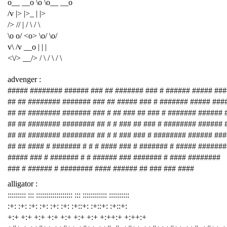
o__ __o \o \o__ __o
/v |> |>_ | |>
/> // | / \ / \
\o o/ <o> \o/ \o/
v\ /v __o | | |
<\/> __/> / \ / \ / \
advenger :
##### ######## ###### ### ## ####### ### # ###### ##### ###
## ## ######## ####### ### ## ##### ### # ####### ##### ###
## ## ######## ####### ### # ## ### ## ### # ####### ###### 
## ## ######## ######## ## # # ### ## ### # ######## ###### 
## ## ######## ######## ## # # ### ### # ######## ###### ##
## ## #### # ####### # # # #### ### # ####### # ##### #######
##### ### # ####### # # ###### ### ####### # #### ########
### # ###### # ######## #### ###### ## ### ### ####
alligator :
::::::::: ::: :::::::::::::::::: ::: :::::::::::: ::::::::::
:+: :+: :+: :+: :+: :+: :+::+: :+::+: :+::+:
+:+ +:+ +:+ +:+ +:+ +:+ +:+ +:++:+ +:++:+