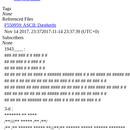
Tags
None
Referenced Files
F550959: ASCII: Dæghrefn
Nov 14 2017, 23:37
2017-11-14 23:37:39 (UTC+0)
Subscribers
None
1943____ :
### ## ### # # ### # #
## ## ### # # ### # #
## ## ### # # ### # #
## ## ## ## ## #### # ###### ##### ### # # ## #### ## ##### ##
## ## # ## ## ## ## ## ## ## ### # # ## ## ## ### # #
## ## #### ## ### #### #### ## ## ### # # ### #### ## ### # #
### ## ## ## ## ## ## ##### ### # # ## ## ## ### # #
## ## ## ## ###### ## ## ### # # ## ## ## ### # #
3-d :
******* ** ****
/**////** ***** /** /**/
/** /** ****** ***** **///**/** ****** ***** ****** *******