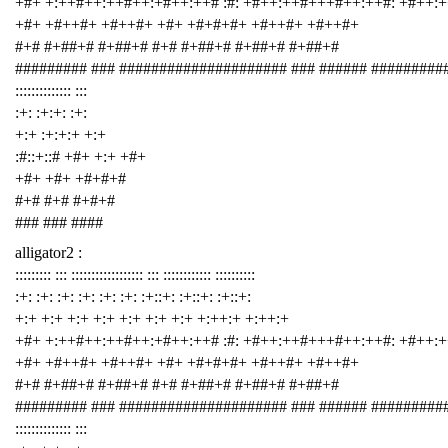
+#+ +:++#++:++#++:+#++:++# :#: +#++:++#+++#++:++#: +#++:
+#+ +#++#+ +#++#+ +#+ +#+#+#+ +#++#+ +#++#+
#+# #+##+# #+##+# #+# #+##+# #+##+# #+##+#
######### ### ##################### ### ###### #########
:::::::::::::: :::
:+: :+:+: :+:
+:+ :+:+:+ +:+
:#::+::# +#+ +:+ +#+
+#+ +#+ +#+#+#
#+# #+# #+#+#
### ### ####
alligator2 :
::::::::: ::: :::::::::::::::::: ::: :::::::::::: ::::::::::
:+: :+: :+: :+: :+: :+: :+::+: :+::+: :+::+:
+:+ +:+ +:+ +:+ +:+ +:+ +:+ +:++:+ +:++:+
+#+ +:++#++:++#++:+#++:++# :#: +#++:++#+++#++:++#: +#++:
+#+ +#++#+ +#++#+ +#+ +#+#+#+ +#++#+ +#++#+
#+# #+##+# #+##+# #+# #+##+# #+##+# #+##+#
######### ### ##################### ### ###### #########
:::::::::::::: :::