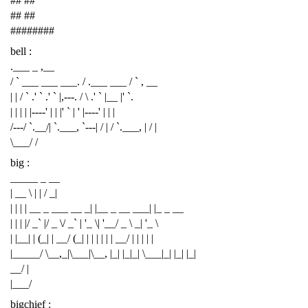
## ##
## ##
########
bell :
.___ _ ,__
/ ` ___ ___ ___. / .___ ___ / ` , __
| | / ` .' ` .' ` |,---. / \ .' ` |__ |' `.
| | | | |----' | | |' ` | ' |----' | | |
/---/ `.__/| `.___, `---| / | / `.___, | / |
\___/ /
big :
_____ _ __
| __ \ | | / _|
| | | | __ _ ___ __ _| |__ _ __ ___| |_ _ __
| | | |/ _` |/ _ \/ _` | '_ \| '__/ _ \ _| '_ \
| |__| | (_| | __/ (_| | | | | | | __/ | | | | |
|_____/ \__,_|\___|\__, |_| |_|_| \___|_| |_| |_|
__/ |
|___/
bigchief :