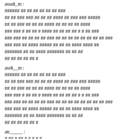
assalt_m :
###### ## ## ## ## ## ## ###
## ## ### ### ## ## ## #### ## ### ### #####
## ## ### ## ## ## #### ## ## ## ## ####
### ### # ## ## # #### ## ## ## ## # # ## ###
### ### ## ## ## ## ### ## ## ## ## ## ## ## ## ###
### ### ## #### ##### ## ## ## #### #### ##
####### ## ## #### ####### ## ## ##
## ## ## ## ## #
asslt__m :
###### ## ## ## ## ## ## ###
## ## ### ### ## ## ## #### ## ### ### #####
## ## ### ## ## ## #### ## ## ## ## ####
### ### # ## ## # #### ## ## ## ## # # ## ###
### ### ## ## ## ## ### ## ## ## ## ## ## ## ## ###
### ### ## #### ##### ## ## ## #### #### ##
####### ## ## #### ####### ## ## ##
## ## ## ## ## #
atc_____ :
# ## # ## # # # # #