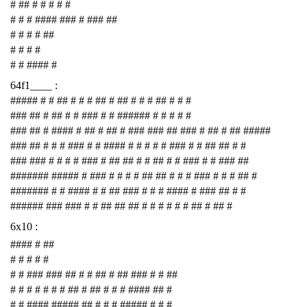
# ## # # # # #
# # # #### ### # ### ##
# # # # ##
# # # #
# # #### #
64f1____ :
##### # # ## # # # ## # ## # # # ## # # #
### ## # ## # # ### # # ###### # # # # #
### ## # #### # ## # ## # ### ### ## ### # ## # ## #####
### ## # # # ### # # #### # # # # # ### # # ## ## # #
### ### # # # # ### # ## ## # # ## # # ### # # ### ##
####### ##### # ### # # # # ## ## # # # ### # # # ## #
####### # # #### # # ## ### # # # #### # ### ## # #
###### ### ### # # ## ## ## # # # # # # ## # ## #
6x10 :
#### # ##
# # # # #
# # ### ### ## # # ## # ## ### # # ##
# # # # # # # ## # ## # # # #### ## #
# # #### ##### ## # # # ##### # # #