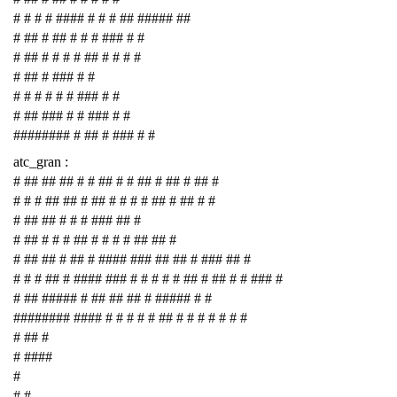
# # # # #### # # # ## ##### ##
# ## # ## # # # ### # #
# ## # # # # ## # # # #
# ## # ### # #
# # # # # # ### # #
# ## ### # # ### # #
######## # ## # ### # #
atc_gran :
# ## ## ## # # ## # # ## # ## # ## #
# # # ## ## # ## # # # # ## # ## # #
# ## ## # # # ### ## #
# ## # # # ## # # # # ## ## #
# ## ## # ## # #### ### ## ## # ### ## #
# # # ## # #### ### # # # # # ## # ## # # ### #
# ## ##### # ## ## ## # ##### # #
######## #### # # # # # ## # # # # # # #
# ## #
# ####
#
# #