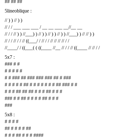
## ## ##
5lineoblique :
// ) ) // ) )
// / / ___ ___ ___ / __ __ ___ __//__ __
// / / // ) ) //___) ) // ) ) // ) ) // ) ) //___) ) // // ) )
// / / // / / // ((___/ / // / / // // // // / /
//____/ / ((___( ( ((____ //__ // / / // ((____ // // / /
5x7 :
### # #
# # # # #
# # ### ## ### ### ### ## # ###
# # # # # ## # # # # # # # ## ### # #
# # # ## ## ## # # # ## # # #
### # # ## # # # # ## # # #
###
5x8 :
# # # #
## # # # # ##
# # # ## # # # ####