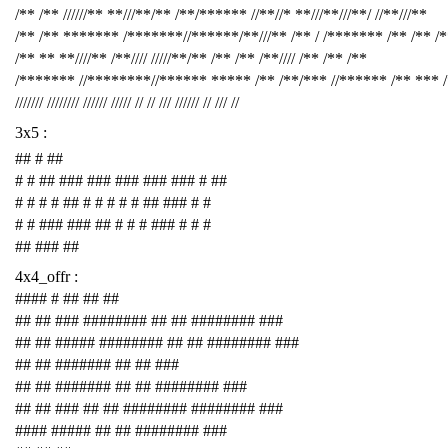
/** /** //////** **///**/** /**/****** //**//* **///**///**/ //**///**
/** /** ******* /*******//******/**///** /** / /******* /** /** /
/** ** **////** /**//// /////**/** /** /** /**//// /** /** /**
/******* //********//****** ***** /** /**/*** //****** /** *** 
/////// //////// ////// ///// // // /// ////// // /// //
3x5 :
## # ##
# # ## ### ### ### ### ### # ##
# # # # ## # # # # # ## ### # #
# # ### ### ## # # # ### # # #
## ### ##
4x4_offr :
#### # ## ## ##
## ## ### ######## ## ## ######## ###
## ## ##### ######## ## ## ######## ###
## ## ####### ## ## ###
## ## ####### ## ## ######## ###
## ## ### ## ## ######## ######## ###
#### ##### ## ## ######## ###