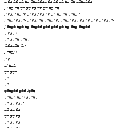
# ## ## ## ## ####### ## ## ## ## ## #######
/ / ## ## ## ## ## ## ## ## ##
/###/ / ## /# #### / ## ## ## ## ## #### /
/ ########/ ####/ ## ######/ ######## ## ## ### ######/
/ #### ### ## ##### ### ### ## ## ### #####
# ### /
## #### ### /
/###### /# /
/ ###/ /
/##
#/ ###
## ###
##
##
###### ### /###
##### ###/ #### /
## ## ###/
## ## ##
## ## ##
## ## ##