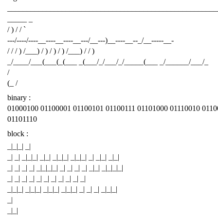
______________________________________________________
_____ _
/ ) / / `
---/----/----__----__----__---/__---)__----__--_/__-----__-
/ / / ) /___) / ) / ) / ) /___) / / )
_/____/___(___(_(___ _(___/_/___/_/_____(___ _/______/___/_
/
(_ /
binary :
01000100 01100001 01100101 01100111 01101000 01110010 0110
01101110
block :
_|_|_| _|
_| _| _|_|_| _|_| _|_|_| _|_|_| _| _|_| _|_|
_| _| _| _| _|_|_|_| _| _| _| _| _|_| _|_|_|_|
_| _| _| _| _| _| _| _| _| _| _|
_|_|_| _|_|_| _|_|_| _|_|_| _| _| _| _|_|_|
_|
_|_|