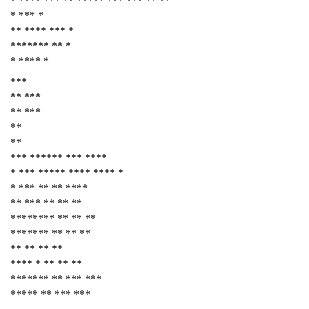
* **** *** ** ***** *** *** ** **
* *** *
** **** *** *
******* ** *
* **** *
***
** ***
** ***
**
**
*** ****** *** ****
* *** ***** **** **** *
* *** ** ** ****
** *** ** ** **
******** ** ** **
******* ** ** **
** ** ** **
**** * ** ** **
******* ** *** ***
***** ** *** ***