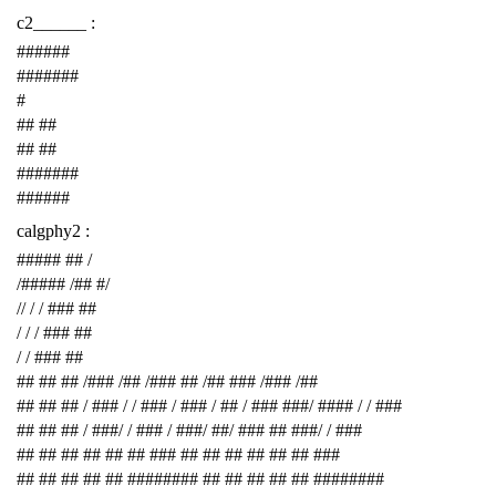
c2______ :
######
#######
#
## ##
## ##
#######
######
calgphy2 :
##### ## /
/##### /## #/
// / / ### ##
/ / / ### ##
/ / ### ##
## ## ## /### /## /### ## /## ### /### /##
## ## ## / ### / / ### / ### / ## / ### ###/ #### / / ###
## ## ## / ###/ / ### / ###/ ##/ ### ## ###/ / ###
## ## ## ## ## ## ### ## ## ## ## ## ## ###
## ## ## ## ## ######## ## ## ## ## ## ########