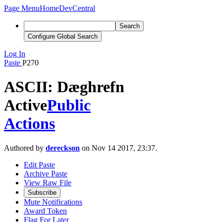
Page Menu
Home
DevCentral
Search
Configure Global Search
Log In
Paste
P270
ASCII: Dæghrefn
Active
Public
Actions
Authored by
dereckson
on Nov 14 2017, 23:37.
Edit Paste
Archive Paste
View Raw File
Subscribe
Mute Notifications
Award Token
Flag For Later