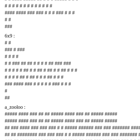
# # # # # # # # # # # # #
#### #### ### ### # # # ### # # #
# #
###
6x9 :
# #
### # ###
# # # #
# # ### ## ## # # # # ## ### ###
# # # # # ## # # ## # ## # # ## # # #
# # # # ## # ## # # # ## # # #
### #### ### # # # # # ### # # #
#
##
a_zooloo :
##### #### ### ## ## ##### #### ### ## ##### #####
##### #### ### ## ## ##### #### ### ## ##### #####
## ### #### ### ### ### # # ##### ###### ### ### ####### ###
## ## ######## ### ### ### # # ##### ###### ### ### #######