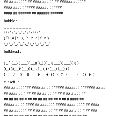
## ## ###### ## #### ### ## ## ###### ######
#### #### ###### ###### ######
#### ## ###### ## ###### ######
bubble :
_ _ _ _ _ _ _ _ _
/ \ / \ / \ / \ / \ / \ / \ / \ / \
( D | a | e | g | h | r | e | f | n )
\_/ \_/ \_/ \_/ \_/ \_/ \_/ \_/ \_/
bulbhead :
____ __ ____ ___ _ _ ____ ____ ____ _ _
( _ \ /__\ ( ___)/ __)( )_( )( _ \( ___)( ___)( \( )
)(_) )/(__)\ )__)( (_-. ) _ ( ) / )__) )__) ) (
(____/(__)(__)(____)\___/(_) (_)(_)\_)(____)(__) (_)\_)
c_ascii_ :
### ## ####### #### ## ## ###### ####### ####### ## ##
## #### ## # ## ## ## ## ## ## ## # ## # ### ##
## ## ## ## # ## ## ## ## ## ## # ## # #### ##
##### ## ## #### ## ####### ##### #### #### ## ####
## ## ###### ## # ## ### ## ## ## ## ## # ## # ## ###