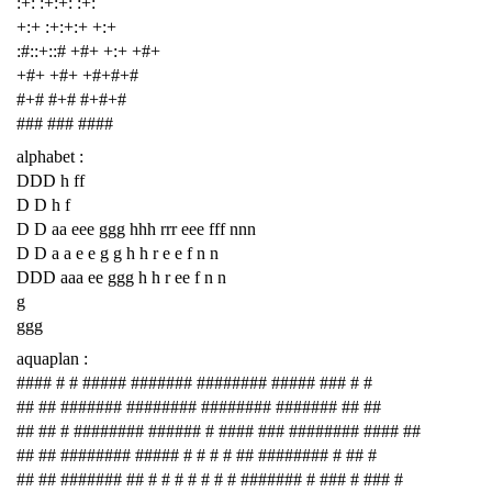
:+: :+:+: :+:
+:+ :+:+:+ +:+
:#::+::# +#+ +:+ +#+
+#+ +#+ +#+#+#
#+# #+# #+#+#
### ### ####
alphabet :
DDD h ff
D D h f
D D aa eee ggg hhh rrr eee fff nnn
D D a a e e g g h h r e e f n n
DDD aaa ee ggg h h r ee f n n
g
ggg
aquaplan :
#### # # ##### ####### ######## ##### ### # #
## ## ####### ######## ######## ####### ## ##
## ## # ######## ###### # #### ### ######## #### ##
## ## ######## ##### # # # # ## ######## # ## #
## ## ####### ## # # # # # # # ####### # ### # ### #