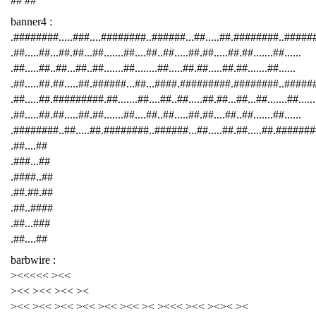
## ##
banner4 :
.########.....###....########..######...##.....##.########..####
.##.....##...##.##...##.......##....##..##.....##.##.....##.##.......##......
.##.....##..##...##..##.......##........##.....##.##.....##.##.......##......
.##.....##.##.....##.######...##...####.#########.########..######
.##.....##.#########.##.......##....##..##.....##.##...##...##.......##......
.##.....##.##.....##.##.......##....##..##.....##.##....##..##.......##......
.########..##.....##.########..######...##.....##.##.....##.########
.##....##
.###...##
.####..##
.##.##.##
.##..####
.##...###
.##....##
barbwire :
><<<<< ><<
><< ><< ><< ><
><< ><< ><< ><< ><< ><< >< ><<< ><< ><>< ><