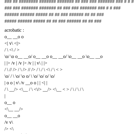
### ## ######## ####### ####### ## ### ### ####### ### # # 
### ### ####### ####### ## ### ### ####### ### # # ###
###### ###### ##### ## ## ### ###### ## ## ###
##### ###### ##### ## ## ### ###### ## ## ###
acrobatic :
o__ __o o
<| v\ <|>
/ \ <\ / >
\o/ \o o__ __o/ o__ __o o__ __o/ \o__ __o \o__ __o
| |> /v | /v |> /v | | v\ | |>
/ \ // /> / \ /> // /> / \ / \ <\ / \ < >
\o/ / \ \o/ \o o/ \ \o/ \o/ o/ \o/
| o o | v\ /v __o o | | <| |
/ \ __/> <\__ / \ <\/> __/> <\__ < > / \ / \ / \
|
o__ o
<\__ __/>
o__ __o
/v v\
/> <\