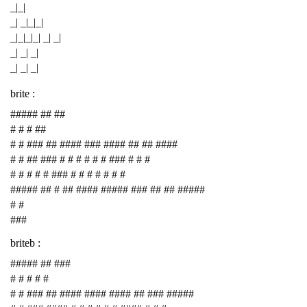
_|_|
_| _|_|_|
_|_|_|_| _| _|
_| _| _|
_| _| _|
brite :
##### ## ##
# # # ##
# # ### ## #### ### #### ## ## ####
# # ## ### # # # # # # ### # # #
# # # # # ### # # # # # # #
##### ## # ## #### ##### ### ## ## #####
# #
###
briteb :
##### ## ###
# # # # #
# # ### ## #### #### #### ## ### #####