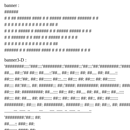
banner :
######
# # ## ###### #### # # ##### ###### ###### # #
# # # # # # # # # # # # # ## #
# # # # ##### # ###### # # ##### ##### # # #
# # ###### # # ### # # ##### # # # # #
# # # # # # # # # # # # # # ##
###### # # ###### #### # # # # ###### # # #
banner3-D :
'########:::::'###::::'########::'######:::'##::::'##:'########::'##
##.... ##:::'## ##::: ##.....::'##... ##:: ##:::: ##: ##.... ##: ##.....::
##:::: ##::'##:. ##:: ##::::::: ##:::..::: ##:::: ##: ##:::: ##: ##:::::::
##:::: ##:'##:::. ##: ######::: ##::'####: #########: ########:: ###
##:::: ##: #########: ##...:::: ##::: ##:: ##.... ##: ##.. ##::: ##...::::
##:::: ##: ##.... ##: ##::::::: ##::: ##:: ##:::: ##: ##::. ##:: ##:::::::
########:: ##:::: ##: ########:. ######::: ##:::: ##: ##:::. ##: ####
........:::..:::::..::........:::......::::..:::::..::..:::::..::........::
'########:'##::: ##:
##.....:: ###:: ##: