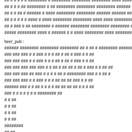
## # # # # # ######## # ######## ######## ######## #### ###
## # # # ## ######## # ## ######## ######## ######## ######
## # # ## # ###### # #### ######## ######## ###### ###### #
## # # # # # #### # #### ######## ######## #### #### #######
## # ### # ## ######## # ###### ######## ######## ########
##### ######## #### # ###### # # #### ######## #### #######
beer_pub :
###### ######## ######## ######## ## # ## # ######## #####
### ### ### # # ### # # # ## # ## # ### # # ##
### ### ### # # ### # # # ## # ## # ### # # ##
### ### ### ### ### # # ## # ## ## # ## # ### # # ## ##
### ### ### ## ### # # # # ## # ######## ### # # ## #
### ### ### # # ### # # # ## ## ## ### # # ##
###### ### # # ## # # # # ## ## ## ## # # # ##
### # # # # # # # ######## ##
# # ##
# # ##
# # ##
# # ##
########