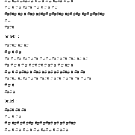
# # ### #### # # # # # # #### # # #
# # # # # #### # # # # # # #
##### ## # ### ##### ###### ### ### ### ######
# #
####
britebi :
##### ## ##
# # # # #
## # ### ### ### # ## #### ### ### ## ##
## # # # # # # ## ## # ## # # # ## #
# # # # #### # ### ## ## ## #### # ## ##
##### ##### ### #### # ### # ### ## # ###
# # #
### #
britei :
#### ## ##
# # # # #
# # ### ## ### ### #### ## ## ####
# # # # # # # # # # ### # # # ## #