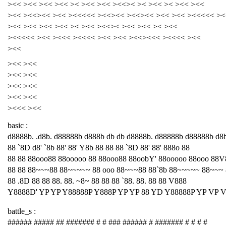
><< ><< ><< ><< >< ><< ><< ><<>< >< ><< >< ><< ><<
><< ><<><< ><< ><<<<< ><<><< ><<><< ><< ><< ><<<<< ><
><< ><< ><< ><< >< ><< ><<>< ><< ><< >< ><<
><<<<< ><< ><<< ><<<< ><< ><< ><<><<< ><<<< ><<
><<
><< ><<
><< ><<
><< ><<
><< ><<
><<< ><<
basic :
d8888b. .d8b. d88888b d888b db db d8888b. d88888b d88888b d8
88 `8D d8' `8b 88' 88' Y8b 88 88 88 `8D 88' 88' 888o 88
88 88 88ooo88 88ooooo 88 88ooo88 88oobY' 88ooooo 88ooo 88V
88 88 88~~~88 88~~~~~ 88 ooo 88~~~88 88`8b 88~~~~~ 88~~~
88 .8D 88 88 88. 88. ~8~ 88 88 88 `88. 88. 88 88 V888
Y8888D' YP YP Y88888P Y888P YP YP 88 YD Y88888P YP VP 
battle_s :
###### ##### ## ####### # # ### ###### # ####### # # # #