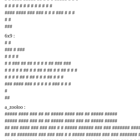
# # # # # # # # # # # # #
#### #### ### ### # # # ### # # #
# #
###
6x9 :
# #
### # ###
# # # #
# # ### ## ## # # # # ## ### ###
# # # # # ## # # ## # ## # # ## # # #
# # # # ## # ## # # # ## # # #
### #### ### # # # # # ### # # #
#
##
a_zooloo :
##### #### ### ## ## ##### #### ### ## ##### #####
##### #### ### ## ## ##### #### ### ## ##### #####
## ### #### ### ### ### # # ##### ###### ### ### ####### ###
## ## ######## ### ### ### # # ##### ###### ### ### #######