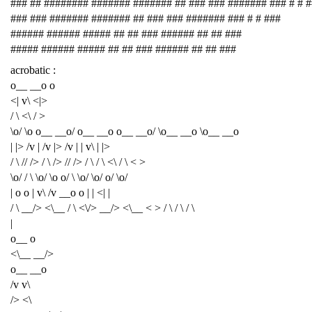
### ## ######## ####### ####### ## ### ### ####### ### # # 
### ### ####### ####### ## ### ### ####### ### # # ###
###### ###### ##### ## ## ### ###### ## ## ###
##### ###### ##### ## ## ### ###### ## ## ###
acrobatic :
o__ __o o
<| v\ <|>
/ \ <\ / >
\o/ \o o__ __o/ o__ __o o__ __o/ \o__ __o \o__ __o
| |> /v | /v |> /v | | v\ | |>
/ \ // /> / \ /> // /> / \ / \ <\ / \ < >
\o/ / \ \o/ \o o/ \ \o/ \o/ o/ \o/
| o o | v\ /v __o o | | <| |
/ \ __/> <\__ / \ <\/> __/> <\__ < > / \ / \ / \
|
o__ o
<\__ __/>
o__ __o
/v v\
/> <\