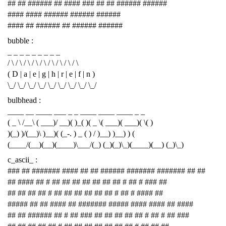
## ## ###### ## #### ### ## ## ###### ######
#### #### ###### ###### ######
#### ## ###### ## ###### ######
bubble :
_ _ _ _ _ _ _ _ _
/ \ / \ / \ / \ / \ / \ / \ / \ / \
( D | a | e | g | h | r | e | f | n )
\_/ \_/ \_/ \_/ \_/ \_/ \_/ \_/ \_/
bulbhead :
____ __ ____ ___ _ _ ____ ____ ____ _ _
( _ \ /__\ ( ___)/ __)( )_( )( _ \( ___)( ___)( \( )
)(_) )/(__)\ )__)( (_-. ) _ ( ) / )__) )__) ) (
(____/(__)(__)(____)\___/(_) (_)(_)\_)(____)(__) (_)\_)
c_ascii_ :
### ## ####### #### ## ## ###### ####### ####### ## ##
## #### ## # ## ## ## ## ## ## ## # ## # ### ##
## ## ## ## # ## ## ## ## ## ## # ## # #### ##
##### ## ## #### ## ####### ##### #### #### ## ####
## ## ###### ## # ## ### ## ## ## ## ## # ## # ## ###