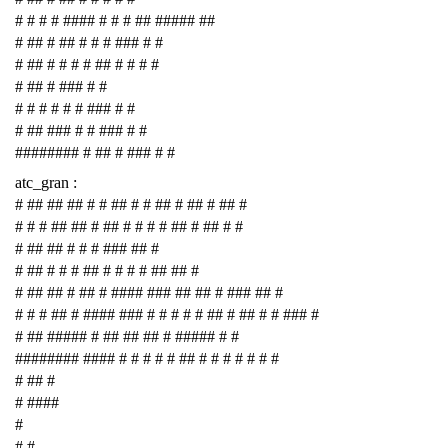
# # # # #### # # # ## ##### ##
# ## # ## # # # ### # #
# ## # # # # ## # # # #
# ## # ### # #
# # # # # # ### # #
# ## ### # # ### # #
######## # ## # ### # #
atc_gran :
# ## ## ## # # ## # # ## # ## # ## #
# # # ## ## # ## # # # # ## # ## # #
# ## ## # # # ### ## #
# ## # # # ## # # # # ## ## #
# ## ## # ## # #### ### ## ## # ### ## #
# # # ## # #### ### # # # # # ## # ## # # ### #
# ## ##### # ## ## ## # ##### # #
######## #### # # # # # ## # # # # # # #
# ## #
# ####
#
# #