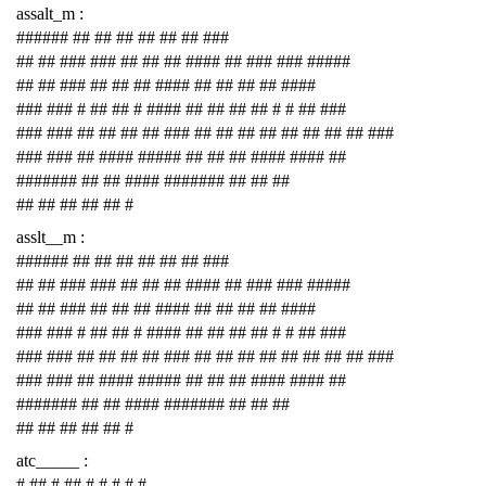
assalt_m :
###### ## ## ## ## ## ## ###
## ## ### ### ## ## ## #### ## ### ### #####
## ## ### ## ## ## #### ## ## ## ## ####
### ### # ## ## # #### ## ## ## ## # # ## ###
### ### ## ## ## ## ### ## ## ## ## ## ## ## ## ###
### ### ## #### ##### ## ## ## #### #### ##
####### ## ## #### ####### ## ## ##
## ## ## ## ## #
asslt__m :
###### ## ## ## ## ## ## ###
## ## ### ### ## ## ## #### ## ### ### #####
## ## ### ## ## ## #### ## ## ## ## ####
### ### # ## ## # #### ## ## ## ## # # ## ###
### ### ## ## ## ## ### ## ## ## ## ## ## ## ## ###
### ### ## #### ##### ## ## ## #### #### ##
####### ## ## #### ####### ## ## ##
## ## ## ## ## #
atc_____ :
# ## # ## # # # # #