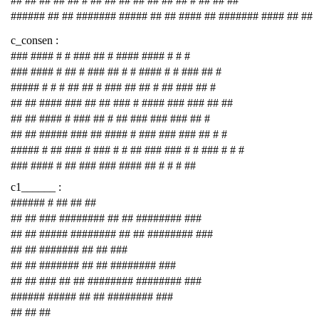
## ## ## ## ## # ## ## ## ## ## ## ## # ## ## ##
###### ## ## ####### ##### ## ## #### ## ####### #### ## ##
c_consen :
### #### # # ### ## # #### #### # # #
### #### # ## # ### ## # # #### # # ### ## #
##### # # # ## ## # ### ## ## # ## ### ## #
## ## #### ### ## ## ### # #### ### ### ## ##
## ## #### # ### ## # ## ### ### ### ## #
## ## ##### ### ## #### # ### ### ### ## # #
##### # ## ### # ### # # ## ### ### # # ### # # #
### #### # ## ### ### #### ## # # # ##
c1______ :
###### # ## ## ##
## ## ### ######## ## ## ######## ###
## ## ##### ######## ## ## ######## ###
## ## ####### ## ## ###
## ## ####### ## ## ######## ###
## ## ### ## ## ######## ######## ###
###### ##### ## ## ######## ###
## ## ##