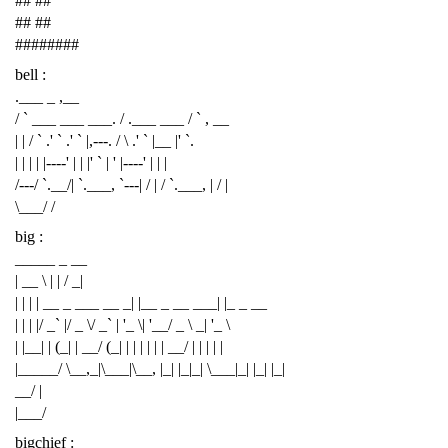
## ##
## ##
########
bell :
.___ _ ,__
/ ` ___ ___ ___. / .___ ___ / ` , __
| | / ` .' ` .' ` |,---. / \ .' ` |__ |' `.
| | | | |----' | | |' ` | ' |----' | | |
/---/ `.__/| `.___, `---| / | / `.___, | / |
\___/ /
big :
_____ _ __
| __ \ | | / _|
| | | | __ _ ___ __ _| |__ _ __ ___| |_ _ __
| | | |/ _` |/ _ \/ _` | '_ \| '__/ _ \ _| '_ \
| |__| | (_| | __/ (_| | | | | | | __/ | | | | |
|_____/ \__,_|\___|\__, |_| |_|_| \___|_| |_| |_|
__/ |
|___/
bigchief :