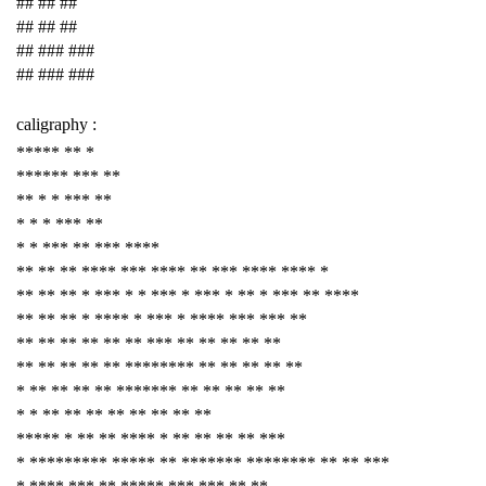
## ## ##
## ## ##
## ### ###
## ### ###
caligraphy :
***** ** *
****** *** **
** * * *** **
* * * *** **
* * *** ** *** ****
** ** ** **** *** **** ** *** **** **** *
** ** ** * *** * * *** * *** * ** * *** ** ****
** ** ** * **** * *** * **** *** *** **
** ** ** ** ** ** *** ** ** ** ** **
** ** ** ** ** ******** ** ** ** ** **
* ** ** ** ** ******* ** ** ** ** **
* * ** ** ** ** ** ** ** **
***** * ** ** **** * ** ** ** ** ***
* ********* ***** ** ******* ******** ** ** ***