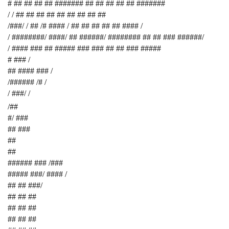
# ## ## ## ## ####### ## ## ## ## ## #######
/ / ## ## ## ## ## ## ## ## ##
/###/ / ## /# #### / ## ## ## ## ## #### /
/ ########/ ####/ ## ######/ ######## ## ## ### ######/
/ #### ### ## ##### ### ### ## ## ### #####
# ### /
## #### ### /
/###### /# /
/ ###/ /
/##
#/ ###
## ###
##
##
###### ### /###
##### ###/ #### /
## ## ###/
## ## ##
## ## ##
## ## ##