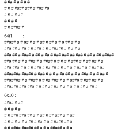
# ## # # # # #
# # # #### ### # ### ##
# # # # ##
# # # #
# # #### #
64f1____ :
##### # # ## # # # ## # ## # # # ## # # #
### ## # ## # # ### # # ###### # # # # #
### ## # #### # ## # ## # ### ### ## ### # ## # ## #####
### ## # # # ### # # #### # # # # # ### # # ## ## # #
### ### # # # # ### # ## ## # # ## # # ### # # ### ##
####### ##### # ### # # # # ## ## # # # ### # # # ## #
####### # # #### # # ## ### # # # #### # ### ## # #
###### ### ### # # ## ## ## # # # # # # ## # ## #
6x10 :
#### # ##
# # # # #
# # ### ### ## # # ## # ## ### # # ##
# # # # # # # ## # ## # # # #### ## #
# # #### ##### ## # # # ##### # # #