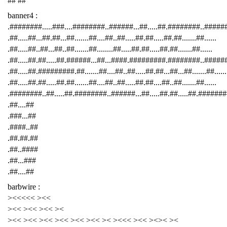
## ##
banner4 :
.########.....###....########..######...##.....##.########..####
.##.....##...##.##...##.......##....##..##.....##.##.....##.##.......##......
.##.....##..##...##..##.......##........##.....##.##.....##.##.......##......
.##.....##.##.....##.######...##...####.#########.########..######
.##.....##.#########.##.......##....##..##.....##.##...##...##.......##......
.##.....##.##.....##.##.......##....##..##.....##.##....##..##.......##......
.########..##.....##.########..######...##.....##.##.....##.########
.##....##
.###...##
.####..##
.##.##.##
.##..####
.##...###
.##....##
barbwire :
><<<<< ><<
><< ><< ><< ><
><< ><< ><< ><< ><< ><< >< ><<< ><< ><>< ><