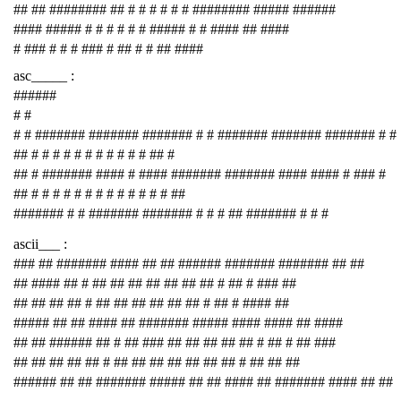
## ## ######## ## # # # # # # ######## ##### ######
#### ##### # # # # # # ##### # # #### ## ####
# ### # # # ### # ## # # ## ####
asc_____ :
######
# #
# # ####### ####### ####### # # ####### ####### ####### # #
## # # # # # # # # # # # ## #
## # ####### #### # #### ####### ####### #### #### # ### #
## # # # # # # # # # # # # # ##
####### # # ####### ####### # # # ## ####### # # #
ascii___ :
### ## ####### #### ## ## ###### ####### ####### ## ##
## #### ## # ## ## ## ## ## ## ## # ## # ### ##
## ## ## ## # ## ## ## ## ## ## # ## # #### ##
##### ## ## #### ## ####### ##### #### #### ## ####
## ## ###### ## # ## ### ## ## ## ## ## # ## # ## ###
## ## ## ## ## # ## ## ## ## ## ## ## # ## ## ##
###### ## ## ####### ##### ## ## #### ## ####### #### ## ##