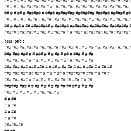
## # # # # # ######## # ######## ######## ######## #### ###
## # # # ## ######## # ## ######## ######## ######## ######
## # # ## # ###### # #### ######## ######## ###### ###### #
## # # # # # #### # #### ######## ######## #### #### #######
## # ### # ## ######## # ###### ######## ######## ########
##### ######## #### # ###### # # #### ######## #### #######
beer_pub :
###### ######## ######## ######## ## # ## # ######## #####
### ### ### # # ### # # # ## # ## # ### # # ##
### ### ### # # ### # # # ## # ## # ### # # ##
### ### ### ### ### # # ## # ## ## # ## # ### # # ## ##
### ### ### ## ### # # # # ## # ######## ### # # ## #
### ### ### # # ### # # # ## ## ## ### # # ##
###### ### # # ## # # # # ## ## ## ## # # # ##
### # # # # # # # ######## ##
# # ##
# # ##
# # ##
# # ##
########