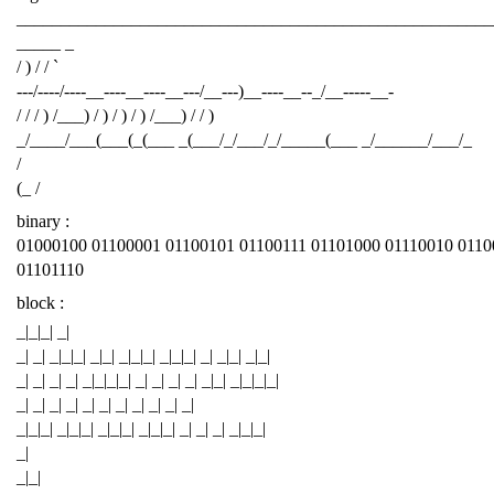
______________________________________________________
_____ _
/ ) / / `
---/----/----__----__----__---/__---)__----__--_/__-----__-
/ / / ) /___) / ) / ) / ) /___) / / )
_/____/___(___(_(___ _(___/_/___/_/_____(___ _/______/___/_
/
(_ /
binary :
01000100 01100001 01100101 01100111 01101000 01110010 0110
01101110
block :
_|_|_| _|
_| _| _|_|_| _|_| _|_|_| _|_|_| _| _|_| _|_|
_| _| _| _| _|_|_|_| _| _| _| _| _|_| _|_|_|_|
_| _| _| _| _| _| _| _| _| _| _|
_|_|_| _|_|_| _|_|_| _|_|_| _| _| _| _|_|_|
_|
_|_|