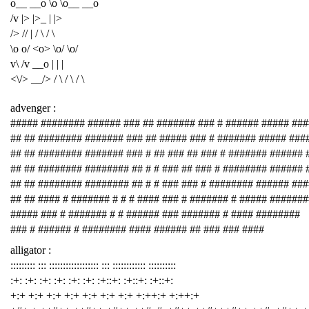
o__ __o \o \o__ __o
/v |> |>_ | |>
/> // | / \ / \
\o o/ <o> \o/ \o/
v\ /v __o | | |
<\/> __/> / \ / \ / \
advenger :
##### ######## ###### ### ## ####### ### # ###### ##### ###
## ## ######## ####### ### ## ##### ### # ####### ##### ###
## ## ######## ####### ### # ## ### ## ### # ####### ###### 
## ## ######## ######## ## # # ### ## ### # ######## ###### 
## ## ######## ######## ## # # ### ### # ######## ###### ##
## ## #### # ####### # # # #### ### # ####### # ##### #######
##### ### # ####### # # ###### ### ####### # #### ########
### # ###### # ######## #### ###### ## ### ### ####
alligator :
::::::::: ::: :::::::::::::::::: ::: :::::::::::: ::::::::::
:+: :+: :+: :+: :+: :+: :+::+: :+::+: :+::+:
+:+ +:+ +:+ +:+ +:+ +:+ +:+ +:++:+ +:++:+