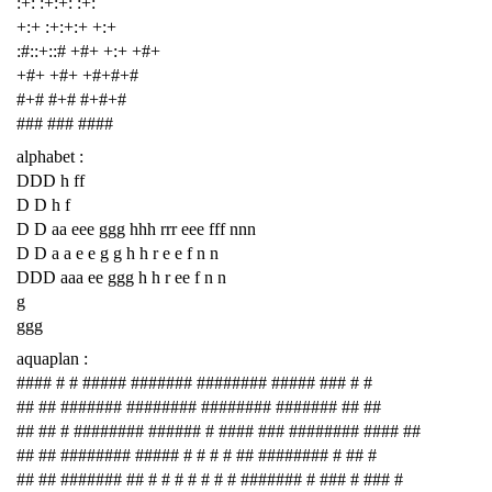
:+: :+:+: :+:
+:+ :+:+:+ +:+
:#::+::# +#+ +:+ +#+
+#+ +#+ +#+#+#
#+# #+# #+#+#
### ### ####
alphabet :
DDD h ff
D D h f
D D aa eee ggg hhh rrr eee fff nnn
D D a a e e g g h h r e e f n n
DDD aaa ee ggg h h r ee f n n
g
ggg
aquaplan :
#### # # ##### ####### ######## ##### ### # #
## ## ####### ######## ######## ####### ## ##
## ## # ######## ###### # #### ### ######## #### ##
## ## ######## ##### # # # # ## ######## # ## #
## ## ####### ## # # # # # # # ####### # ### # ### #