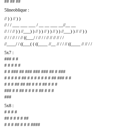
## ## ##
5lineoblique :
// ) ) // ) )
// / / ___ ___ ___ / __ __ ___ __//__ __
// / / // ) ) //___) ) // ) ) // ) ) // ) ) //___) ) // // ) )
// / / // / / // ((___/ / // / / // // // // / /
//____/ / ((___( ( ((____ //__ // / / // ((____ // // / /
5x7 :
### # #
# # # # #
# # ### ## ### ### ### ## # ###
# # # # # ## # # # # # # # ## ### # #
# # # ## ## ## # # # ## # # #
### # # ## # # # # ## # # #
###
5x8 :
# # # #
## # # # # ##
# # # ## # # # ####