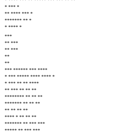
* **** *** ** ***** *** *** ** **
* *** *
** **** *** *
******* ** *
* **** *
***
** ***
** ***
**
**
*** ****** *** ****
* *** ***** **** **** *
* *** ** ** ****
** *** ** ** **
******** ** ** **
******* ** ** **
** ** ** **
**** * ** ** **
******* ** *** ***
***** ** *** ***