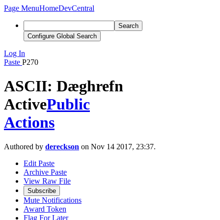
Page Menu
Home
DevCentral
Search
Configure Global Search
Log In
Paste
P270
ASCII: Dæghrefn
Active
Public
Actions
Authored by
dereckson
on Nov 14 2017, 23:37.
Edit Paste
Archive Paste
View Raw File
Subscribe
Mute Notifications
Award Token
Flag For Later