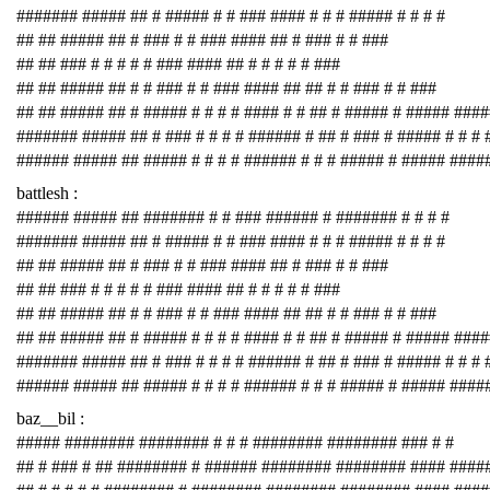
####### ##### ## # ##### # # ### #### # # # ##### # # # #
## ## ##### ## # ### # # ### #### ## # ### # # ###
## ## ### # # # # # ### #### ## # # # # # ###
## ## ##### ## # # ### # # ### #### ## ## # # ### # # ###
## ## ##### ## # ##### # # # # #### # # ## # ##### # ##### ###
####### ##### ## # ### # # # # ###### # ## # ### # ##### # # # 
###### ##### ## ##### # # # # ###### # # # ##### # ##### ####
battlesh :
###### ##### ## ####### # # ### ###### # ####### # # # #
####### ##### ## # ##### # # ### #### # # # ##### # # # #
## ## ##### ## # ### # # ### #### ## # ### # # ###
## ## ### # # # # # ### #### ## # # # # # ###
## ## ##### ## # # ### # # ### #### ## ## # # ### # # ###
## ## ##### ## # ##### # # # # #### # # ## # ##### # ##### ###
####### ##### ## # ### # # # # ###### # ## # ### # ##### # # # 
###### ##### ## ##### # # # # ###### # # # ##### # ##### ####
baz__bil :
##### ######## ######## # # # ######## ######## ### # #
## # ### # ## ######## # ###### ######## ######## #### ####