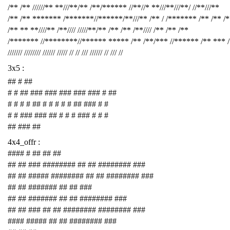
/** /** //////** **///**/** /**/****** //**//* **///**///**/ //**///**
/** /** ******* /*******//******/**///** /** / /******* /** /** /
/** ** **////** /**//// /////**/** /** /** /**//// /** /** /**
/******* //********//****** ***** /** /**/*** //****** /** *** 
/////// //////// ////// ///// // // /// ////// // /// //
3x5 :
## # ##
# # ## ### ### ### ### ### # ##
# # # # ## # # # # # ## ### # #
# # ### ### ## # # # ### # # #
## ### ##
4x4_offr :
#### # ## ## ##
## ## ### ######## ## ## ######## ###
## ## ##### ######## ## ## ######## ###
## ## ####### ## ## ###
## ## ####### ## ## ######## ###
## ## ### ## ## ######## ######## ###
#### ##### ## ## ######## ###