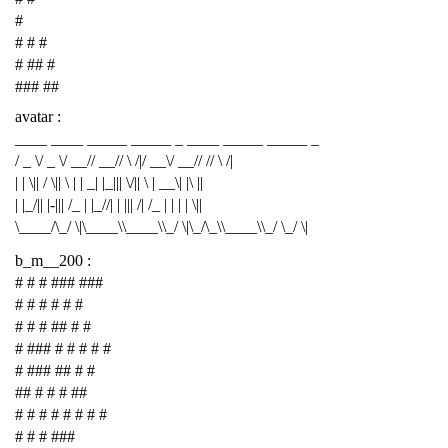
#
# # #
# ## #
### ##
avatar :
____ ____ _____ _____ _ ____ _____ _____ _
/ _ \/ _ \/ __// __// \ /|/ __\/ __// // \ /|
| | \|| / \|| \ | | _| |_||| \/|| \ | __\| |\ ||
| |_/|| |-||| /_ | |_//| | ||| /| /_ | | | | \||
\____/\_/ \|\____\\____\\_/ \|\_/\_\\____\\_/ \_/ \|
b_m__200 :
# # # ### ###
# # # # # #
# # # ## # #
# ### # # # # #
# ### ## # #
## # # # ##
# # # # # # # #
# # # ###