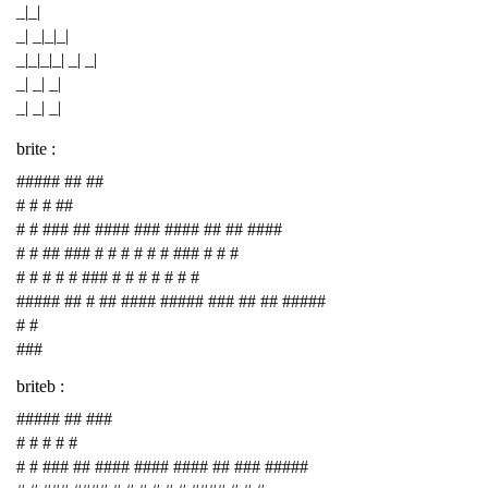
_|_|
_| _|_|_|
_|_|_|_| _| _|
_| _| _|
_| _| _|
brite :
##### ## ##
# # # ##
# # ### ## #### ### #### ## ## ####
# # ## ### # # # # # # ### # # #
# # # # # ### # # # # # # #
##### ## # ## #### ##### ### ## ## #####
# #
###
briteb :
##### ## ###
# # # # #
# # ### ## #### #### #### ## ### #####