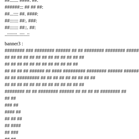
##::::::: ####: ##:
######::: ## ## ##:
##...:::: ##. ####:
##::::::: ##:. ###:
##::::::: ##::. ##:
..::::::::..::::..::
banner3 :
######## ### ######## ###### ## ## ######## ######## ####
## ## ## ## ## ## ## ## ## ## ## ## ##
## ## ## ## ## ## ## ## ## ## ## ##
## ## ## ## ###### ## #### ######### ######## ###### ######
## ## ######### ## ## ## ## ## ## ## ## ##
## ## ## ## ## ## ## ## ## ## ## ## ##
######## ## ## ######## ###### ## ## ## ## ######## ##
## ##
### ##
#### ##
## ## ##
## ####
## ###