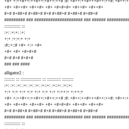
+#+ +:++#++:++#++:+#++:++# :#: +#++:++#+++#++:++#: +#++:
+#+ +#++#+ +#++#+ +#+ +#+#+#+ +#++#+ +#++#+
#+# #+##+# #+##+# #+# #+##+# #+##+# #+##+#
######### ### ##################### ### ###### #########
:::::::::::::: :::
:+: :+:+: :+:
+:+ :+:+:+ +:+
:#::+::# +#+ +:+ +#+
+#+ +#+ +#+#+#
#+# #+# #+#+#
### ### ####
alligator2 :
::::::::: ::: :::::::::::::::::: ::: :::::::::::: ::::::::::
:+: :+: :+: :+: :+: :+: :+::+: :+::+: :+::+:
+:+ +:+ +:+ +:+ +:+ +:+ +:+ +:++:+ +:++:+
+#+ +:++#++:++#++:+#++:++# :#: +#++:++#+++#++:++#: +#++:
+#+ +#++#+ +#++#+ +#+ +#+#+#+ +#++#+ +#++#+
#+# #+##+# #+##+# #+# #+##+# #+##+# #+##+#
######### ### ##################### ### ###### #########
:::::::::::::: :::