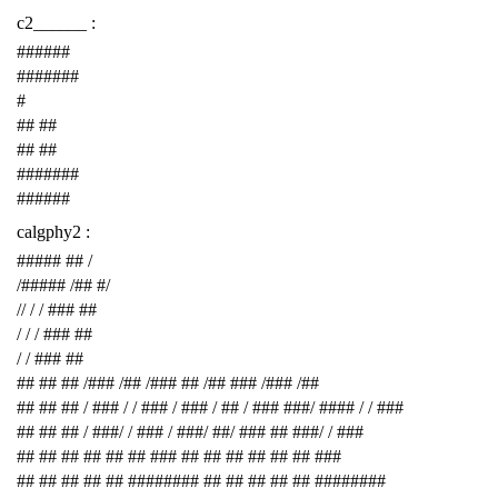
c2______ :
######
#######
#
## ##
## ##
#######
######
calgphy2 :
##### ## /
/##### /## #/
// / / ### ##
/ / / ### ##
/ / ### ##
## ## ## /### /## /### ## /## ### /### /##
## ## ## / ### / / ### / ### / ## / ### ###/ #### / / ###
## ## ## / ###/ / ### / ###/ ##/ ### ## ###/ / ###
## ## ## ## ## ## ### ## ## ## ## ## ## ###
## ## ## ## ## ######## ## ## ## ## ## ########