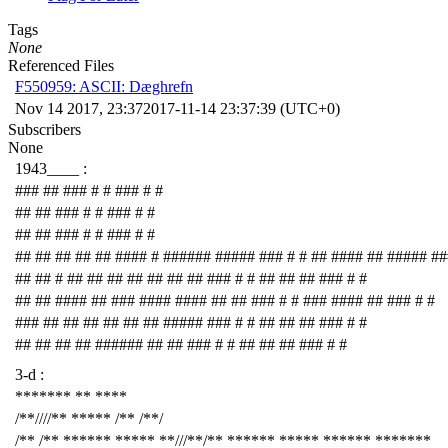
Tags
None
Referenced Files
F550959: ASCII: Dæghrefn
Nov 14 2017, 23:37
2017-11-14 23:37:39 (UTC+0)
Subscribers
None
1943____ :
### ## ### # # ### # #
## ## ### # # ### # #
## ## ### # # ### # #
## ## ## ## ## #### # ###### ##### ### # # ## #### ## ##### ##
## ## # ## ## ## ## ## ## ## ### # # ## ## ## ### # #
## ## #### ## ### #### #### ## ## ### # # ### #### ## ### # #
### ## ## ## ## ## ## ##### ### # # ## ## ## ### # #
## ## ## ## ###### ## ## ### # # ## ## ## ### # #
3-d :
******* ** ****
/**////** ***** /** /**/
/** /** ****** ***** **///**/** ****** ***** ****** *******