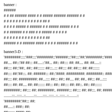
banner :
######
# # ## ###### #### # # ##### ###### ###### # #
# # # # # # # # # # # # # ## #
# # # # ##### # ###### # # ##### ##### # # #
# # ###### # # ### # # ##### # # # # #
# # # # # # # # # # # # # # ##
###### # # ###### #### # # # # ###### # # #
banner3-D :
'########:::::'###::::'########::'######:::'##::::'##:'########::'##
##.... ##:::'## ##::: ##.....::'##... ##:: ##:::: ##: ##.... ##: ##.....::
##:::: ##::'##:. ##:: ##::::::: ##:::..::: ##:::: ##: ##:::: ##: ##:::::::
##:::: ##:'##:::. ##: ######::: ##::'####: #########: ########:: ###
##:::: ##: #########: ##...:::: ##::: ##:: ##.... ##: ##.. ##::: ##...::::
##:::: ##: ##.... ##: ##::::::: ##::: ##:: ##:::: ##: ##::. ##:: ##:::::::
########:: ##:::: ##: ########:. ######::: ##:::: ##: ##:::. ##: ####
........:::..:::::..::........:::......::::..:::::..::..:::::..::........::
'########:'##::: ##:
##.....:: ###:: ##: