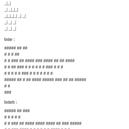
_|_|
_| _|_|_|
_|_|_|_| _| _|
_| _| _|
_| _| _|
brite :
##### ## ##
# # # ##
# # ### ## #### ### #### ## ## ####
# # ## ### # # # # # # ### # # #
# # # # # ### # # # # # # #
##### ## # ## #### ##### ### ## ## #####
# #
###
briteb :
##### ## ###
# # # # #
# # ### ## #### #### #### ## ### #####