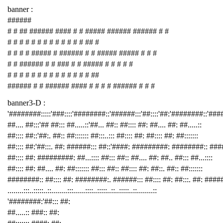
banner :
######
# # ## ###### #### # # ##### ###### ###### # #
# # # # # # # # # # # # # ## #
# # # # ##### # ###### # # ##### ##### # # #
# # ###### # # ### # # ##### # # # # #
# # # # # # # # # # # # # # ##
###### # # ###### #### # # # # ###### # # #
banner3-D :
'########:::::'###::::'########::'######:::'##::::'##:'########::'##
##.... ##:::'## ##::: ##.....::'##... ##:: ##:::: ##: ##.... ##: ##.....::
##:::: ##::'##:. ##:: ##::::::: ##:::..::: ##:::: ##: ##:::: ##: ##:::::::
##:::: ##:'##:::. ##: ######::: ##::'####: #########: ########:: ###
##:::: ##: #########: ##...:::: ##::: ##:: ##.... ##: ##.. ##::: ##...::::
##:::: ##: ##.... ##: ##::::::: ##::: ##:: ##:::: ##: ##::. ##:: ##:::::::
########:: ##:::: ##: ########:. ######::: ##:::: ##: ##:::. ##: ####
........:::..:::::..::........:::......::::..:::::..::..:::::..::........::
'########:'##::: ##:
##.....:: ###:: ##: