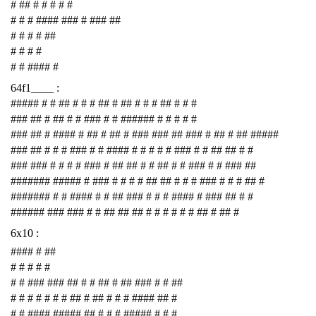
# ## # # # # #
# # # #### ### # ### ##
# # # # ##
# # # #
# # #### #
64f1____ :
##### # # ## # # # ## # ## # # # ## # # #
### ## # ## # # ### # # ###### # # # # #
### ## # #### # ## # ## # ### ### ## ### # ## # ## #####
### ## # # # ### # # #### # # # # # ### # # ## ## # #
### ### # # # # ### # ## ## # # ## # # ### # # ### ##
####### ##### # ### # # # # ## ## # # # ### # # # ## #
####### # # #### # # ## ### # # # #### # ### ## # #
###### ### ### # # ## ## ## # # # # # # ## # ## #
6x10 :
#### # ##
# # # # #
# # ### ### ## # # ## # ## ### # # ##
# # # # # # # ## # ## # # # #### ## #
# # #### ##### ## # # # ##### # # #