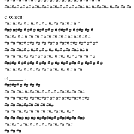
## ## ## ## ## # ## ## ## ## ## ## ## # ## ## ##
###### ## ## ####### ##### ## ## #### ## ####### #### ## ##
c_consen :
### #### # # ### ## # #### #### # # #
### #### # ## # ### ## # # #### # # ### ## #
##### # # # ## ## # ### ## ## # ## ### ## #
## ## #### ### ## ## ### # #### ### ### ## ##
## ## #### # ### ## # ## ### ### ### ## #
## ## ##### ### ## #### # ### ### ### ## # #
##### # ## ### # ### # # ## ### ### # # ### # # #
### #### # ## ### ### #### ## # # # ##
c1______ :
###### # ## ## ##
## ## ### ######## ## ## ######## ###
## ## ##### ######## ## ## ######## ###
## ## ####### ## ## ###
## ## ####### ## ## ######## ###
## ## ### ## ## ######## ######## ###
###### ##### ## ## ######## ###
## ## ##