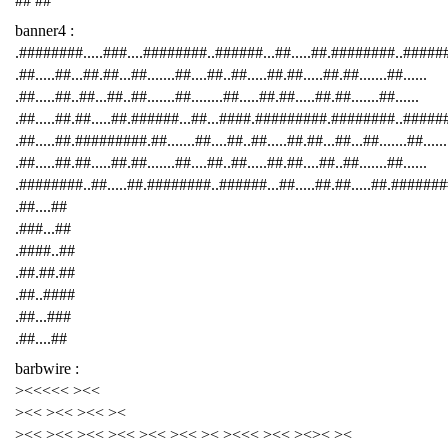
## ##
banner4 :
.########.....###....########..######...##.....##.########..####
.##.....##...##.##...##.......##....##..##.....##.##.....##.##.......##......
.##.....##..##...##..##.......##........##.....##.##.....##.##.......##......
.##.....##.##.....##.######...##...####.#########.########..######
.##.....##.#########.##.......##....##..##.....##.##...##...##.......##......
.##.....##.##.....##.##.......##....##..##.....##.##....##..##.......##......
.########..##.....##.########..######...##.....##.##.....##.########
.##....##
.###...##
.####..##
.##.##.##
.##..####
.##...###
.##....##
barbwire :
><<<<< ><<
><< ><< ><< ><
><< ><< ><< ><< ><< ><< >< ><<< ><< ><>< ><