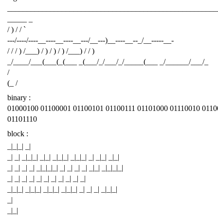
______________________________________________________
_____ _
/ ) / / `
---/----/----__----__----__---/__---)__----__--_/__-----__-
/ / / ) /___) / ) / ) / ) /___) / / )
_/____/___(___(_(___ _(___/_/___/_/_____(___ _/______/___/_
/
(_ /
binary :
01000100 01100001 01100101 01100111 01101000 01110010 0110
01101110
block :
_|_|_| _|
_| _| _|_|_| _|_| _|_|_| _|_|_| _| _|_| _|_|
_| _| _| _| _|_|_|_| _| _| _| _| _|_| _|_|_|_|
_| _| _| _| _| _| _| _| _| _| _|
_|_|_| _|_|_| _|_|_| _|_|_| _| _| _| _|_|_|
_|
_|_|