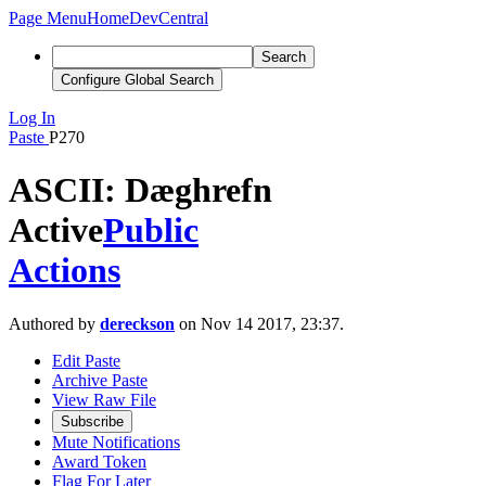
Page Menu
Home
DevCentral
Search
Configure Global Search
Log In
Paste
P270
ASCII: Dæghrefn
Active
Public
Actions
Authored by
dereckson
on Nov 14 2017, 23:37.
Edit Paste
Archive Paste
View Raw File
Subscribe
Mute Notifications
Award Token
Flag For Later