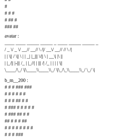
#
# # #
# ## #
### ##
avatar :
____ ____ _____ _____ _ ____ _____ _____ _
/ _ \/ _ \/ __// __// \ /|/ __\/ __// // \ /|
| | \|| / \|| \ | | _| |_||| \/|| \ | __\| |\ ||
| |_/|| |-||| /_ | |_//| | ||| /| /_ | | | | \||
\____/\_/ \|\____\\____\\_/ \|\_/\_\\____\\_/ \_/ \|
b_m__200 :
# # # ### ###
# # # # # #
# # # ## # #
# ### # # # # #
# ### ## # #
## # # # ##
# # # # # # # #
# # # ###