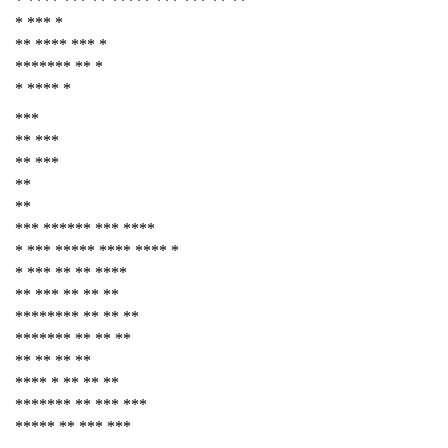
* **** *** ** ***** *** *** ** **
* *** *
** **** *** *
******* ** *
* **** *
***
** ***
** ***
**
**
*** ****** *** ****
* *** ***** **** **** *
* *** ** ** ****
** *** ** ** **
******** ** ** **
******* ** ** **
** ** ** **
**** * ** ** **
******* ** *** ***
***** ** *** ***