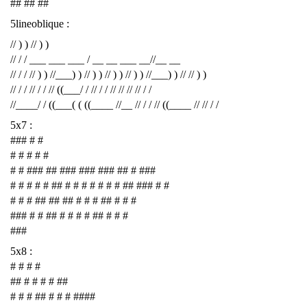
## ## ##
5lineoblique :
// ) ) // ) )
// / / ___ ___ ___ / __ __ ___ __//__ __
// / / // ) ) //___) ) // ) ) // ) ) // ) ) //___) ) // // ) )
// / / // / / // ((___/ / // / / // // // // / /
//____/ / ((___( ( ((____ //__ // / / // ((____ // // / /
5x7 :
### # #
# # # # #
# # ### ## ### ### ### ## # ###
# # # # # ## # # # # # # # ## ### # #
# # # ## ## ## # # # ## # # #
### # # ## # # # # ## # # #
###
5x8 :
# # # #
## # # # # ##
# # # ## # # # ####