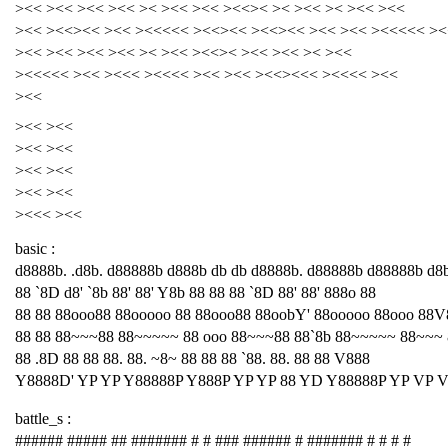
><< ><< ><< ><< >< ><< ><< ><<>< >< ><< >< ><< ><<
><< ><<><< ><< ><<<<< ><<><< ><<><< ><< ><< ><<<<< ><
><< ><< ><< ><< >< ><< ><<>< ><< ><< >< ><<
><<<<< ><< ><<< ><<<< ><< ><< ><<><<< ><<<< ><<
><<
><< ><<
><< ><<
><< ><<
><< ><<
><<< ><<
basic :
d8888b. .d8b. d88888b d888b db db d8888b. d88888b d88888b d8
88 `8D d8' `8b 88' 88' Y8b 88 88 88 `8D 88' 88' 888o 88
88 88 88ooo88 88ooooo 88 88ooo88 88oobY' 88ooooo 88ooo 88V
88 88 88~~~88 88~~~~~ 88 ooo 88~~~88 88`8b 88~~~~~ 88~~~
88 .8D 88 88 88. 88. ~8~ 88 88 88 `88. 88. 88 88 V888
Y8888D' YP YP Y88888P Y888P YP YP 88 YD Y88888P YP VP 
battle_s :
###### ##### ## ####### # # ### ###### # ####### # # # #