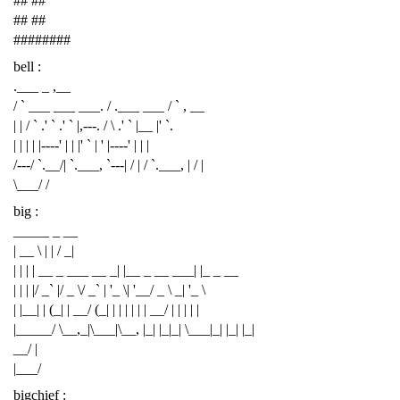
## ##
## ##
########
bell :
.___ _ ,__
/ ` ___ ___ ___. / .___ ___ / ` , __
| | / ` .' ` .' ` |,---. / \ .' ` |__ |' `.
| | | | |----' | | |' ` | ' |----' | | |
/---/ `.__/| `.___, `---| / | / `.___, | / |
\___/ /
big :
_____ _ __
| __ \ | | / _|
| | | | __ _ ___ __ _| |__ _ __ ___| |_ _ __
| | | |/ _` |/ _ \/ _` | '_ \| '__/ _ \ _| '_ \
| |__| | (_| | __/ (_| | | | | | | __/ | | | | |
|_____/ \__,_|\___|\__, |_| |_|_| \___|_| |_| |_|
__/ |
|___/
bigchief :