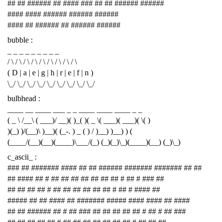
## ## ###### ## #### ### ## ## ###### ######
#### #### ###### ###### ######
#### ## ###### ## ###### ######
bubble :
_ _ _ _ _ _ _ _ _
/ \ / \ / \ / \ / \ / \ / \ / \ / \
( D | a | e | g | h | r | e | f | n )
\_/ \_/ \_/ \_/ \_/ \_/ \_/ \_/ \_/
bulbhead :
____ __ ____ ___ _ _ ____ ____ ____ _ _
( _ \ /__\ ( ___)/ __)( )_( )( _ \( ___)( ___)( \( )
)(_) )/(__)\ )__)( (_-. ) _ ( ) / )__) )__) ) (
(____/(__)(__)(____)\___/(_) (_)(_)\_)(____)(__) (_)\_)
c_ascii_ :
### ## ####### #### ## ## ###### ####### ####### ## ##
## #### ## # ## ## ## ## ## ## ## # ## # ### ##
## ## ## ## # ## ## ## ## ## ## # ## # #### ##
##### ## ## #### ## ####### ##### #### #### ## ####
## ## ###### ## # ## ### ## ## ## ## ## # ## # ## ###