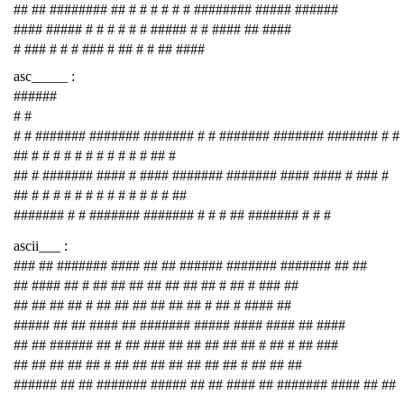
## ## ######## ## # # # # # # ######## ##### ######
#### ##### # # # # # # ##### # # #### ## ####
# ### # # # ### # ## # # ## ####
asc_____ :
######
# #
# # ####### ####### ####### # # ####### ####### ####### # #
## # # # # # # # # # # # ## #
## # ####### #### # #### ####### ####### #### #### # ### #
## # # # # # # # # # # # # # ##
####### # # ####### ####### # # # ## ####### # # #
ascii___ :
### ## ####### #### ## ## ###### ####### ####### ## ##
## #### ## # ## ## ## ## ## ## ## # ## # ### ##
## ## ## ## # ## ## ## ## ## ## # ## # #### ##
##### ## ## #### ## ####### ##### #### #### ## ####
## ## ###### ## # ## ### ## ## ## ## ## # ## # ## ###
## ## ## ## ## # ## ## ## ## ## ## ## # ## ## ##
###### ## ## ####### ##### ## ## #### ## ####### #### ## ##