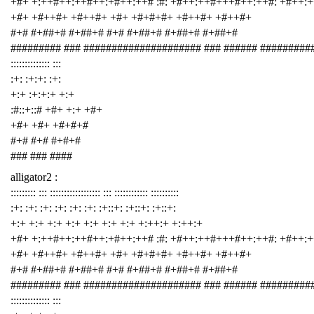
+#+ +:++#++:++#++:+#++:++# :#: +#++:++#+++#++:++#: +#++:
+#+ +#++#+ +#++#+ +#+ +#+#+#+ +#++#+ +#++#+
#+# #+##+# #+##+# #+# #+##+# #+##+# #+##+#
######### ### ##################### ### ###### #########
:::::::::::::: :::
:+: :+:+: :+:
+:+ :+:+:+ +:+
:#::+::# +#+ +:+ +#+
+#+ +#+ +#+#+#
#+# #+# #+#+#
### ### ####
alligator2 :
::::::::: ::: :::::::::::::::::: ::: :::::::::::: ::::::::::
:+: :+: :+: :+: :+: :+: :+::+: :+::+: :+::+:
+:+ +:+ +:+ +:+ +:+ +:+ +:+ +:++:+ +:++:+
+#+ +:++#++:++#++:+#++:++# :#: +#++:++#+++#++:++#: +#++:
+#+ +#++#+ +#++#+ +#+ +#+#+#+ +#++#+ +#++#+
#+# #+##+# #+##+# #+# #+##+# #+##+# #+##+#
######### ### ##################### ### ###### #########
:::::::::::::: :::