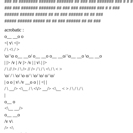
### ## ######## ####### ####### ## ### ### ####### ### # # 
### ### ####### ####### ## ### ### ####### ### # # ###
###### ###### ##### ## ## ### ###### ## ## ###
##### ###### ##### ## ## ### ###### ## ## ###
acrobatic :
o__ __o o
<| v\ <|>
/ \ <\ / >
\o/ \o o__ __o/ o__ __o o__ __o/ \o__ __o \o__ __o
| |> /v | /v |> /v | | v\ | |>
/ \ // /> / \ /> // /> / \ / \ <\ / \ < >
\o/ / \ \o/ \o o/ \ \o/ \o/ o/ \o/
| o o | v\ /v __o o | | <| |
/ \ __/> <\__ / \ <\/> __/> <\__ < > / \ / \ / \
|
o__ o
<\__ __/>
o__ __o
/v v\
/> <\