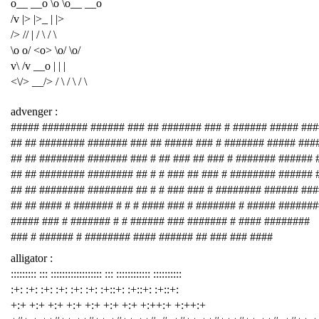
o__ __o \o \o__ __o
/v |> |>_ | |>
/> // | / \ / \
\o o/ <o> \o/ \o/
v\ /v __o | | |
<\/> __/> / \ / \ / \
advenger :
##### ######## ###### ### ## ####### ### # ###### ##### ###
## ## ######## ####### ### ## ##### ### # ####### ##### ###
## ## ######## ####### ### # ## ### ## ### # ####### ###### 
## ## ######## ######## ## # # ### ## ### # ######## ###### 
## ## ######## ######## ## # # ### ### # ######## ###### ##
## ## #### # ####### # # # #### ### # ####### # ##### #######
##### ### # ####### # # ###### ### ####### # #### ########
### # ###### # ######## #### ###### ## ### ### ####
alligator :
::::::::: ::: :::::::::::::::::: ::: :::::::::::: ::::::::::
:+: :+: :+: :+: :+: :+: :+::+: :+::+: :+::+:
+:+ +:+ +:+ +:+ +:+ +:+ +:+ +:++:+ +:++:+