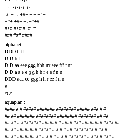
:+: :+:+: :+:
+:+ :+:+:+ +:+
:#::+::# +#+ +:+ +#+
+#+ +#+ +#+#+#
#+# #+# #+#+#
### ### ####
alphabet :
DDD h ff
D D h f
D D aa eee ggg hhh rrr eee fff nnn
D D a a e e g g h h r e e f n n
DDD aaa ee ggg h h r ee f n n
g
ggg
aquaplan :
#### # # ##### ####### ######## ##### ### # #
## ## ####### ######## ######## ####### ## ##
## ## # ######## ###### # #### ### ######## #### ##
## ## ######## ##### # # # # ## ######## # ## #
## ## ####### ## # # # # # # # ####### # ### # ### #