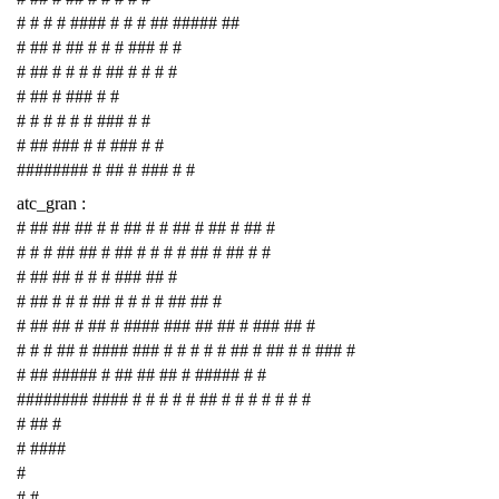
# # # # #### # # # ## ##### ##
# ## # ## # # # ### # #
# ## # # # # ## # # # #
# ## # ### # #
# # # # # # ### # #
# ## ### # # ### # #
######## # ## # ### # #
atc_gran :
# ## ## ## # # ## # # ## # ## # ## #
# # # ## ## # ## # # # # ## # ## # #
# ## ## # # # ### ## #
# ## # # # ## # # # # ## ## #
# ## ## # ## # #### ### ## ## # ### ## #
# # # ## # #### ### # # # # # ## # ## # # ### #
# ## ##### # ## ## ## # ##### # #
######## #### # # # # # ## # # # # # # #
# ## #
# ####
#
# #