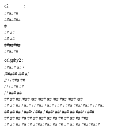
c2______ :
######
#######
#
## ##
## ##
#######
######
calgphy2 :
##### ## /
/##### /## #/
// / / ### ##
/ / / ### ##
/ / ### ##
## ## ## /### /## /### ## /## ### /### /##
## ## ## / ### / / ### / ### / ## / ### ###/ #### / / ###
## ## ## / ###/ / ### / ###/ ##/ ### ## ###/ / ###
## ## ## ## ## ## ### ## ## ## ## ## ## ###
## ## ## ## ## ######## ## ## ## ## ## ########