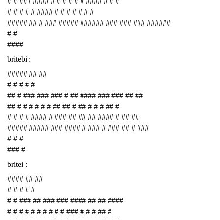
# # ### #### # # # # # # #### # # #
# # # # # #### # # # # # # #
##### ## # ### ##### ###### ### ### ### ######
# #
####
britebi :
##### ## ##
# # # # #
## # ### ### ### # ## #### ### ### ## ##
## # # # # # # ## ## # ## # # # ## #
# # # # #### # ### ## ## ## #### # ## ##
##### ##### ### #### # ### # ### ## # ###
# # #
### #
britei :
#### ## ##
# # # # #
# # ### ## ### ### #### ## ## ####
# # # # # # # # # # ### # # # ## #