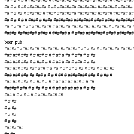
## # # # # # ######## # ######## ######## ######## #### ###
## # # # ## ######## # ## ######## ######## ######## ######
## # # ## # ###### # #### ######## ######## ###### ###### #
## # # # # # #### # #### ######## ######## #### #### #######
## # ### # ## ######## # ###### ######## ######## ########
##### ######## #### # ###### # # #### ######## #### #######
beer_pub :
###### ######## ######## ######## ## # ## # ######## #####
### ### ### # # ### # # # ## # ## # ### # # ##
### ### ### # # ### # # # ## # ## # ### # # ##
### ### ### ### ### # # ## # ## ## # ## # ### # # ## ##
### ### ### ## ### # # # # ## # ######## ### # # ## #
### ### ### # # ### # # # ## ## ## ### # # ##
###### ### # # ## # # # # ## ## ## ## # # # ##
### # # # # # # # ######## ##
# # ##
# # ##
# # ##
# # ##
########