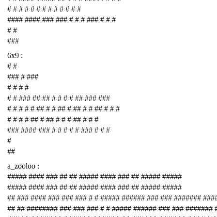
# # # # # # # # # # # # #
#### #### ### ### # # # ### # # #
# #
###
6x9 :
# #
### # ###
# # # #
# # ### ## ## # # # # ## ### ###
# # # # # ## # # ## # ## # # ## # # #
# # # # ## # ## # # # ## # # #
### #### ### # # # # # ### # # #
#
##
a_zooloo :
##### #### ### ## ## ##### #### ### ## ##### #####
##### #### ### ## ## ##### #### ### ## ##### #####
## ### #### ### ### ### # # ##### ###### ### ### ####### ###
## ## ######## ### ### ### # # ##### ###### ### ### #######