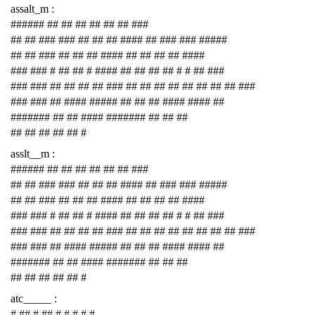
assalt_m :
###### ## ## ## ## ## ## ###
## ## ### ### ## ## ## #### ## ### ### #####
## ## ### ## ## ## #### ## ## ## ## ####
### ### # ## ## # #### ## ## ## ## # # ## ###
### ### ## ## ## ## ### ## ## ## ## ## ## ## ## ###
### ### ## #### ##### ## ## ## #### #### ##
####### ## ## #### ####### ## ## ##
## ## ## ## ## #
asslt__m :
###### ## ## ## ## ## ## ###
## ## ### ### ## ## ## #### ## ### ### #####
## ## ### ## ## ## #### ## ## ## ## ####
### ### # ## ## # #### ## ## ## ## # # ## ###
### ### ## ## ## ## ### ## ## ## ## ## ## ## ## ###
### ### ## #### ##### ## ## ## #### #### ##
####### ## ## #### ####### ## ## ##
## ## ## ## ## #
atc_____ :
# ## # ## # # # # #