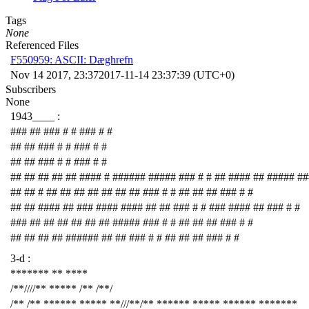
Tags
None
Referenced Files
F550959: ASCII: Dæghrefn
Nov 14 2017, 23:37
2017-11-14 23:37:39 (UTC+0)
Subscribers
None
1943____ :
### ## ### # # ### # #
## ## ### # # ### # #
## ## ### # # ### # #
## ## ## ## ## #### # ###### ##### ### # # ## #### ## ##### ##
## ## # ## ## ## ## ## ## ## ### # # ## ## ## ### # #
## ## #### ## ### #### #### ## ## ### # # ### #### ## ### # #
### ## ## ## ## ## ## ##### ### # # ## ## ## ### # #
## ## ## ## ###### ## ## ### # # ## ## ## ### # #
3-d :
******* ** ****
/**////** ***** /** /**/
/** /** ****** ***** **///**/** ****** ***** ****** *******