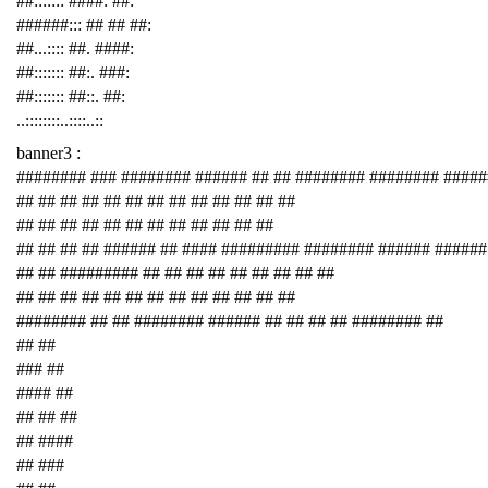
##::::::: ####: ##:
######::: ## ## ##:
##...:::: ##. ####:
##::::::: ##:. ###:
##::::::: ##::. ##:
..::::::::..::::..::
banner3 :
######## ### ######## ###### ## ## ######## ######## ####
## ## ## ## ## ## ## ## ## ## ## ## ##
## ## ## ## ## ## ## ## ## ## ## ##
## ## ## ## ###### ## #### ######### ######## ###### ######
## ## ######### ## ## ## ## ## ## ## ## ##
## ## ## ## ## ## ## ## ## ## ## ## ##
######## ## ## ######## ###### ## ## ## ## ######## ##
## ##
### ##
#### ##
## ## ##
## ####
## ###