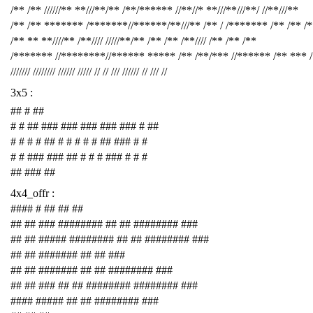
/** /** //////** **///**/** /**/****** //**//* **///**///**/ //**///**
/** /** ******* /*******//******/**///** /** / /******* /** /** /
/** ** **////** /**//// /////**/** /** /** /**//// /** /** /**
/******* //********//****** ***** /** /**/*** //****** /** *** 
/////// //////// ////// ///// // // /// ////// // /// //
3x5 :
## # ##
# # ## ### ### ### ### ### # ##
# # # # ## # # # # # ## ### # #
# # ### ### ## # # # ### # # #
## ### ##
4x4_offr :
#### # ## ## ##
## ## ### ######## ## ## ######## ###
## ## ##### ######## ## ## ######## ###
## ## ####### ## ## ###
## ## ####### ## ## ######## ###
## ## ### ## ## ######## ######## ###
#### ##### ## ## ######## ###