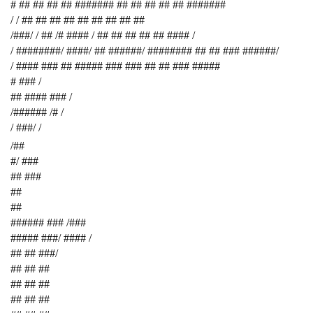
# ## ## ## ## ####### ## ## ## ## ## #######
/ / ## ## ## ## ## ## ## ## ##
/###/ / ## /# #### / ## ## ## ## ## #### /
/ ########/ ####/ ## ######/ ######## ## ## ### ######/
/ #### ### ## ##### ### ### ## ## ### #####
# ### /
## #### ### /
/###### /# /
/ ###/ /
/##
#/ ###
## ###
##
##
###### ### /###
##### ###/ #### /
## ## ###/
## ## ##
## ## ##
## ## ##