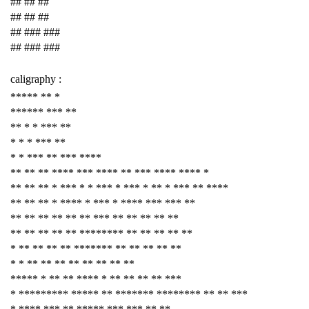
## ## ##
## ## ##
## ### ###
## ### ###
caligraphy :
***** ** *
****** *** **
** * * *** **
* * * *** **
* * *** ** *** ****
** ** ** **** *** **** ** *** **** **** *
** ** ** * *** * * *** * *** * ** * *** ** ****
** ** ** * **** * *** * **** *** *** **
** ** ** ** ** ** *** ** ** ** ** **
** ** ** ** ** ******** ** ** ** ** **
* ** ** ** ** ******* ** ** ** ** **
* * ** ** ** ** ** ** ** **
***** * ** ** **** * ** ** ** ** ***
* ********* ***** ** ******* ******** ** ** ***