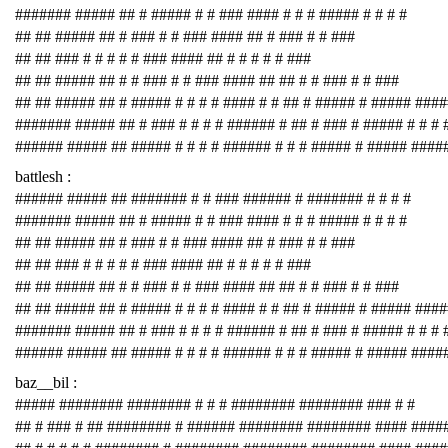
####### ##### ## # ##### # # ### #### # # # ##### # # # #
## ## ##### ## # ### # # ### #### ## # ### # # ###
## ## ### # # # # # ### #### ## # # # # # ###
## ## ##### ## # # ### # # ### #### ## ## # # ### # # ###
## ## ##### ## # ##### # # # # #### # # ## # ##### # ##### ###
####### ##### ## # ### # # # # ###### # ## # ### # ##### # # # 
###### ##### ## ##### # # # # ###### # # # ##### # ##### ####
battlesh :
###### ##### ## ####### # # ### ###### # ####### # # # #
####### ##### ## # ##### # # ### #### # # # ##### # # # #
## ## ##### ## # ### # # ### #### ## # ### # # ###
## ## ### # # # # # ### #### ## # # # # # ###
## ## ##### ## # # ### # # ### #### ## ## # # ### # # ###
## ## ##### ## # ##### # # # # #### # # ## # ##### # ##### ###
####### ##### ## # ### # # # # ###### # ## # ### # ##### # # # 
###### ##### ## ##### # # # # ###### # # # ##### # ##### ####
baz__bil :
##### ######## ######## # # # ######## ######## ### # #
## # ### # ## ######## # ###### ######## ######## #### ####