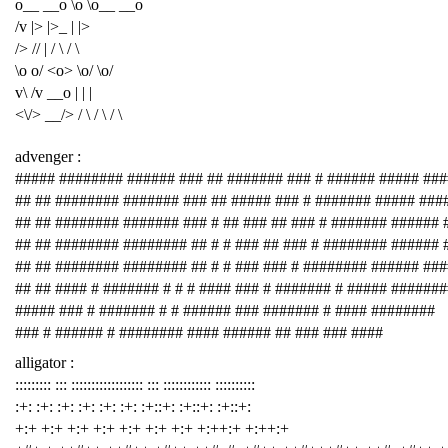
o__ __o \o \o__ __o
/v |> |>_ | |>
/> // | / \ / \
\o o/ <o> \o/ \o/
v\ /v __o | | |
<\/> __/> / \ / \ / \
advenger :
##### ######## ###### ### ## ####### ### # ###### ##### ###
## ## ######## ####### ### ## ##### ### # ####### ##### ###
## ## ######## ####### ### # ## ### ## ### # ####### ###### 
## ## ######## ######## ## # # ### ## ### # ######## ###### 
## ## ######## ######## ## # # ### ### # ######## ###### ##
## ## #### # ####### # # # #### ### # ####### # ##### #######
##### ### # ####### # # ###### ### ####### # #### ########
### # ###### # ######## #### ###### ## ### ### ####
alligator :
::::::::: ::: :::::::::::::::::: ::: :::::::::::: ::::::::::
:+: :+: :+: :+: :+: :+: :+::+: :+::+: :+::+:
+:+ +:+ +:+ +:+ +:+ +:+ +:+ +:++:+ +:++:+