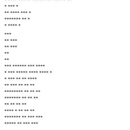
* **** *** ** ***** *** *** ** **
* *** *
** **** *** *
******* ** *
* **** *
***
** ***
** ***
**
**
*** ****** *** ****
* *** ***** **** **** *
* *** ** ** ****
** *** ** ** **
******** ** ** **
******* ** ** **
** ** ** **
**** * ** ** **
******* ** *** ***
***** ** *** ***