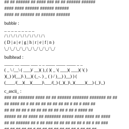
## ## ###### ## #### ### ## ## ###### ######
#### #### ###### ###### ######
#### ## ###### ## ###### ######
bubble :
_ _ _ _ _ _ _ _ _
/ \ / \ / \ / \ / \ / \ / \ / \ / \
( D | a | e | g | h | r | e | f | n )
\_/ \_/ \_/ \_/ \_/ \_/ \_/ \_/ \_/
bulbhead :
____ __ ____ ___ _ _ ____ ____ ____ _ _
( _ \ /__\ ( ___)/ __)( )_( )( _ \( ___)( ___)( \( )
)(_) )/(__)\ )__)( (_-. ) _ ( ) / )__) )__) ) (
(____/(__)(__)(____)\___/(_) (_)(_)\_)(____)(__) (_)\_)
c_ascii_ :
### ## ####### #### ## ## ###### ####### ####### ## ##
## #### ## # ## ## ## ## ## ## ## # ## # ### ##
## ## ## ## # ## ## ## ## ## ## # ## # #### ##
##### ## ## #### ## ####### ##### #### #### ## ####
## ## ###### ## # ## ### ## ## ## ## ## # ## # ## ###