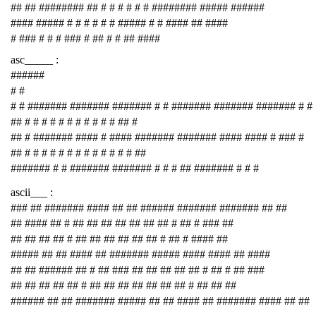
## ## ######## ## # # # # # # ######## ##### ######
#### ##### # # # # # # ##### # # #### ## ####
# ### # # # ### # ## # # ## ####
asc_____ :
######
# #
# # ####### ####### ####### # # ####### ####### ####### # #
## # # # # # # # # # # # ## #
## # ####### #### # #### ####### ####### #### #### # ### #
## # # # # # # # # # # # # # ##
####### # # ####### ####### # # # ## ####### # # #
ascii___ :
### ## ####### #### ## ## ###### ####### ####### ## ##
## #### ## # ## ## ## ## ## ## ## # ## # ### ##
## ## ## ## # ## ## ## ## ## ## # ## # #### ##
##### ## ## #### ## ####### ##### #### #### ## ####
## ## ###### ## # ## ### ## ## ## ## ## # ## # ## ###
## ## ## ## ## # ## ## ## ## ## ## ## # ## ## ##
###### ## ## ####### ##### ## ## #### ## ####### #### ## ##