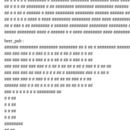
## # # # # # ######## # ######## ######## ######## #### ###
## # # # ## ######## # ## ######## ######## ######## ######
## # # ## # ###### # #### ######## ######## ###### ###### #
## # # # # # #### # #### ######## ######## #### #### #######
## # ### # ## ######## # ###### ######## ######## ########
##### ######## #### # ###### # # #### ######## #### #######
beer_pub :
###### ######## ######## ######## ## # ## # ######## #####
### ### ### # # ### # # # ## # ## # ### # # ##
### ### ### # # ### # # # ## # ## # ### # # ##
### ### ### ### ### # # ## # ## ## # ## # ### # # ## ##
### ### ### ## ### # # # # ## # ######## ### # # ## #
### ### ### # # ### # # # ## ## ## ### # # ##
###### ### # # ## # # # # ## ## ## ## # # # ##
### # # # # # # # ######## ##
# # ##
# # ##
# # ##
# # ##
########