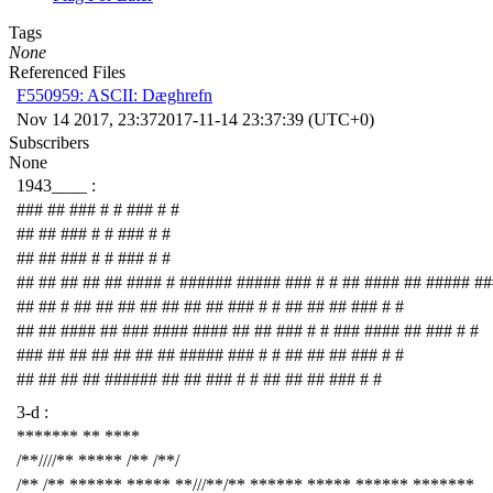
Tags
None
Referenced Files
F550959: ASCII: Dæghrefn
Nov 14 2017, 23:37
2017-11-14 23:37:39 (UTC+0)
Subscribers
None
1943____ :
### ## ### # # ### # #
## ## ### # # ### # #
## ## ### # # ### # #
## ## ## ## ## #### # ###### ##### ### # # ## #### ## ##### ##
## ## # ## ## ## ## ## ## ## ### # # ## ## ## ### # #
## ## #### ## ### #### #### ## ## ### # # ### #### ## ### # #
### ## ## ## ## ## ## ##### ### # # ## ## ## ### # #
## ## ## ## ###### ## ## ### # # ## ## ## ### # #
3-d :
******* ** ****
/**////** ***** /** /**/
/** /** ****** ***** **///**/** ****** ***** ****** *******