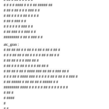
# # # # #### # # # ## ##### ##
# ## # ## # # # ### # #
# ## # # # # ## # # # #
# ## # ### # #
# # # # # # ### # #
# ## ### # # ### # #
######## # ## # ### # #
atc_gran :
# ## ## ## # # ## # # ## # ## # ## #
# # # ## ## # ## # # # # ## # ## # #
# ## ## # # # ### ## #
# ## # # # ## # # # # ## ## #
# ## ## # ## # #### ### ## ## # ### ## #
# # # ## # #### ### # # # # # ## # ## # # ### #
# ## ##### # ## ## ## # ##### # #
######## #### # # # # # ## # # # # # # #
# ## #
# ####
#
# #