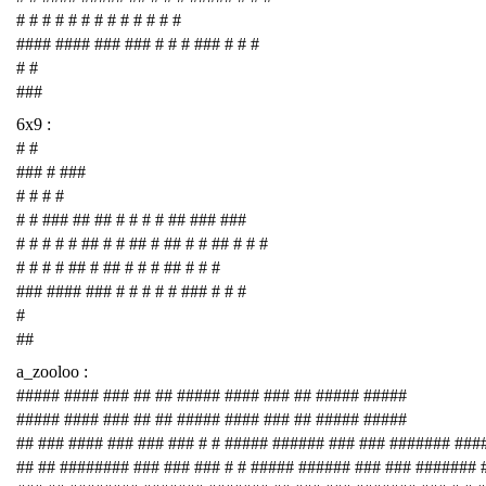
# # # # # # # # # # # # #
#### #### ### ### # # # ### # # #
# #
###
6x9 :
# #
### # ###
# # # #
# # ### ## ## # # # # ## ### ###
# # # # # ## # # ## # ## # # ## # # #
# # # # ## # ## # # # ## # # #
### #### ### # # # # # ### # # #
#
##
a_zooloo :
##### #### ### ## ## ##### #### ### ## ##### #####
##### #### ### ## ## ##### #### ### ## ##### #####
## ### #### ### ### ### # # ##### ###### ### ### ####### ###
## ## ######## ### ### ### # # ##### ###### ### ### #######