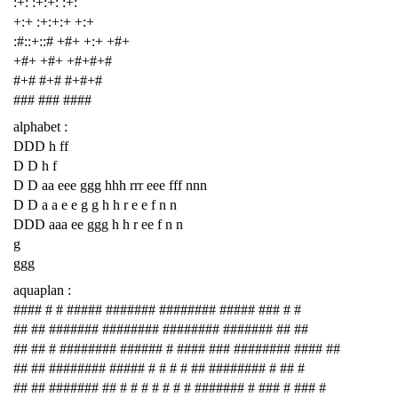
:+: :+:+: :+:
+:+ :+:+:+ +:+
:#::+::# +#+ +:+ +#+
+#+ +#+ +#+#+#
#+# #+# #+#+#
### ### ####
alphabet :
DDD h ff
D D h f
D D aa eee ggg hhh rrr eee fff nnn
D D a a e e g g h h r e e f n n
DDD aaa ee ggg h h r ee f n n
g
ggg
aquaplan :
#### # # ##### ####### ######## ##### ### # #
## ## ####### ######## ######## ####### ## ##
## ## # ######## ###### # #### ### ######## #### ##
## ## ######## ##### # # # # ## ######## # ## #
## ## ####### ## # # # # # # # ####### # ### # ### #