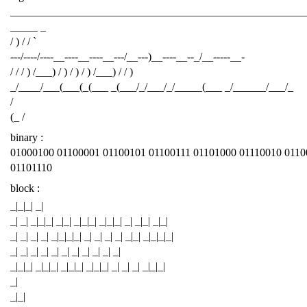
______________________________________________________
_____ _
/ ) / / `
---/----/----__----__----__---/__---)__----__--_/__-----__-
/ / / ) /___) / ) / ) / ) /___) / / )
_/____/___(___(_(___ _(___/_/___/_/_____(___ _/______/___/_
/
(_ /
binary :
01000100 01100001 01100101 01100111 01101000 01110010 0110
01101110
block :
_|_|_| _|
_| _| _|_|_| _|_| _|_|_| _|_|_| _| _|_| _|_|
_| _| _| _| _|_|_|_| _| _| _| _| _|_| _|_|_|_|
_| _| _| _| _| _| _| _| _| _| _|
_|_|_| _|_|_| _|_|_| _|_|_| _| _| _| _|_|_|
_|
_|_|