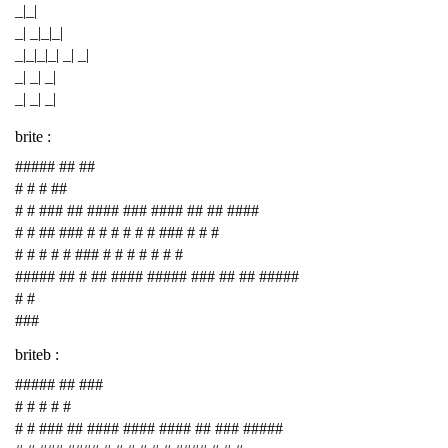
_|_|
_| _|_|_|
_|_|_|_| _| _|
_| _| _|
_| _| _|
brite :
##### ## ##
# # # ##
# # ### ## #### ### #### ## ## ####
# # ## ### # # # # # # ### # # #
# # # # # ### # # # # # # #
##### ## # ## #### ##### ### ## ## #####
# #
###
briteb :
##### ## ###
# # # # #
# # ### ## #### #### #### ## ### #####