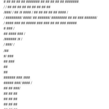
# ## ## ## ## ####### ## ## ## ## ## #######
/ / ## ## ## ## ## ## ## ## ##
/###/ / ## /# #### / ## ## ## ## ## #### /
/ ########/ ####/ ## ######/ ######## ## ## ### ######/
/ #### ### ## ##### ### ### ## ## ### #####
# ### /
## #### ### /
/###### /# /
/ ###/ /
/##
#/ ###
## ###
##
##
###### ### /###
##### ###/ #### /
## ## ###/
## ## ##
## ## ##
## ## ##