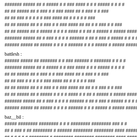
####### ##### ## # ##### # # ### #### # # # ##### # # # #
## ## ##### ## # ### # # ### #### ## # ### # # ###
## ## ### # # # # # ### #### ## # # # # # ###
## ## ##### ## # # ### # # ### #### ## ## # # ### # # ###
## ## ##### ## # ##### # # # # #### # # ## # ##### # ##### ###
####### ##### ## # ### # # # # ###### # ## # ### # ##### # # # 
###### ##### ## ##### # # # # ###### # # # ##### # ##### ####
battlesh :
###### ##### ## ####### # # ### ###### # ####### # # # #
####### ##### ## # ##### # # ### #### # # # ##### # # # #
## ## ##### ## # ### # # ### #### ## # ### # # ###
## ## ### # # # # # ### #### ## # # # # # ###
## ## ##### ## # # ### # # ### #### ## ## # # ### # # ###
## ## ##### ## # ##### # # # # #### # # ## # ##### # ##### ###
####### ##### ## # ### # # # # ###### # ## # ### # ##### # # # 
###### ##### ## ##### # # # # ###### # # # ##### # ##### ####
baz__bil :
##### ######## ######## # # # ######## ######## ### # #
## # ### # ## ######## # ###### ######## ######## #### ####