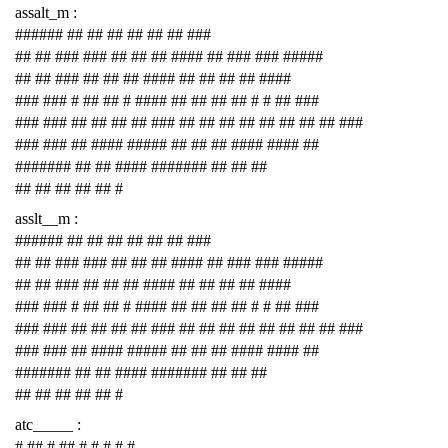
assalt_m :
###### ## ## ## ## ## ## ###
## ## ### ### ## ## ## #### ## ### ### #####
## ## ### ## ## ## #### ## ## ## ## ####
### ### # ## ## # #### ## ## ## ## # # ## ###
### ### ## ## ## ## ### ## ## ## ## ## ## ## ## ###
### ### ## #### ##### ## ## ## #### #### ##
####### ## ## #### ####### ## ## ##
## ## ## ## ## #
asslt__m :
###### ## ## ## ## ## ## ###
## ## ### ### ## ## ## #### ## ### ### #####
## ## ### ## ## ## #### ## ## ## ## ####
### ### # ## ## # #### ## ## ## ## # # ## ###
### ### ## ## ## ## ### ## ## ## ## ## ## ## ## ###
### ### ## #### ##### ## ## ## #### #### ##
####### ## ## #### ####### ## ## ##
## ## ## ## ## #
atc_____ :
# ## # ## # # # # #