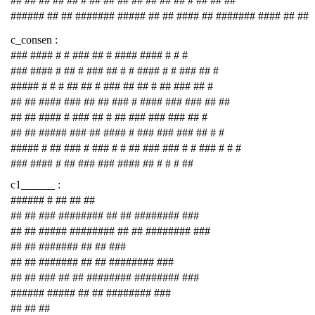
## ## ## ## ## # ## ## ## ## ## ## ## # ## ## ##
###### ## ## ####### ##### ## ## #### ## ####### #### ## ##
c_consen :
### #### # # ### ## # #### #### # # #
### #### # ## # ### ## # # #### # # ### ## #
##### # # # ## ## # ### ## ## # ## ### ## #
## ## #### ### ## ## ### # #### ### ### ## ##
## ## #### # ### ## # ## ### ### ### ## #
## ## ##### ### ## #### # ### ### ### ## # #
##### # ## ### # ### # # ## ### ### # # ### # # #
### #### # ## ### ### #### ## # # # ##
c1______ :
###### # ## ## ##
## ## ### ######## ## ## ######## ###
## ## ##### ######## ## ## ######## ###
## ## ####### ## ## ###
## ## ####### ## ## ######## ###
## ## ### ## ## ######## ######## ###
###### ##### ## ## ######## ###
## ## ##