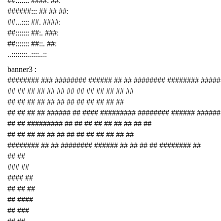
##::::::: ####: ##:
######::: ## ## ##:
##...:::: ##. ####:
##::::::: ##:. ###:
##::::::: ##::. ##:
..::::::::..::::..::
banner3 :
######## ### ######## ###### ## ## ######## ######## ####
## ## ## ## ## ## ## ## ## ## ## ## ##
## ## ## ## ## ## ## ## ## ## ## ##
## ## ## ## ###### ## #### ######### ######## ###### ######
## ## ######### ## ## ## ## ## ## ## ## ##
## ## ## ## ## ## ## ## ## ## ## ## ##
######## ## ## ######## ###### ## ## ## ## ######## ##
## ##
### ##
#### ##
## ## ##
## ####
## ###