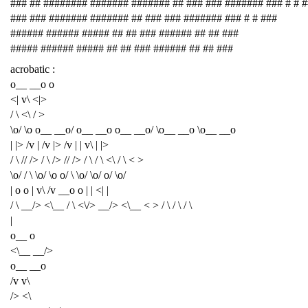
### ## ######## ####### ####### ## ### ### ####### ### # # 
### ### ####### ####### ## ### ### ####### ### # # ###
###### ###### ##### ## ## ### ###### ## ## ###
##### ###### ##### ## ## ### ###### ## ## ###
acrobatic :
o__ __o o
<| v\ <|>
/ \ <\ / >
\o/ \o o__ __o/ o__ __o o__ __o/ \o__ __o \o__ __o
| |> /v | /v |> /v | | v\ | |>
/ \ // /> / \ /> // /> / \ / \ <\ / \ < >
\o/ / \ \o/ \o o/ \ \o/ \o/ o/ \o/
| o o | v\ /v __o o | | <| |
/ \ __/> <\__ / \ <\/> __/> <\__ < > / \ / \ / \
|
o__ o
<\__ __/>
o__ __o
/v v\
/> <\