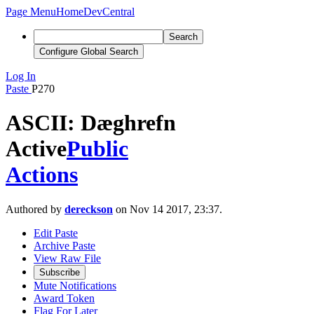
Page Menu
Home
DevCentral
Search
Configure Global Search
Log In
Paste
P270
ASCII: Dæghrefn
Active
Public
Actions
Authored by
dereckson
on Nov 14 2017, 23:37.
Edit Paste
Archive Paste
View Raw File
Subscribe
Mute Notifications
Award Token
Flag For Later