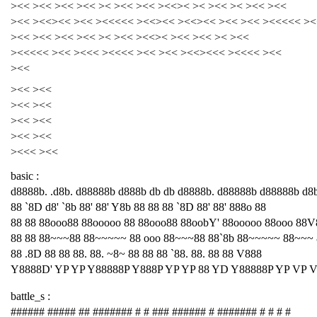
><< ><< ><< ><< >< ><< ><< ><<>< >< ><< >< ><< ><<
><< ><<><< ><< ><<<<< ><<><< ><<><< ><< ><< ><<<<< ><
><< ><< ><< ><< >< ><< ><<>< ><< ><< >< ><<
><<<<< ><< ><<< ><<<< ><< ><< ><<><<< ><<<< ><<
><<
><< ><<
><< ><<
><< ><<
><< ><<
><<< ><<
basic :
d8888b. .d8b. d88888b d888b db db d8888b. d88888b d88888b d8
88 `8D d8' `8b 88' 88' Y8b 88 88 88 `8D 88' 88' 888o 88
88 88 88ooo88 88ooooo 88 88ooo88 88oobY' 88ooooo 88ooo 88V
88 88 88~~~88 88~~~~~ 88 ooo 88~~~88 88`8b 88~~~~~ 88~~~
88 .8D 88 88 88. 88. ~8~ 88 88 88 `88. 88. 88 88 V888
Y8888D' YP YP Y88888P Y888P YP YP 88 YD Y88888P YP VP 
battle_s :
###### ##### ## ####### # # ### ###### # ####### # # # #