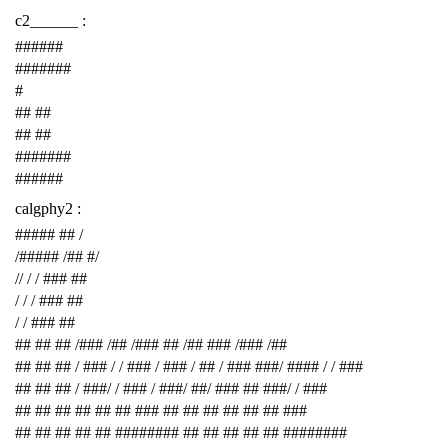
c2______ :
######
#######
#
## ##
## ##
#######
######
calgphy2 :
##### ## /
/##### /## #/
// / / ### ##
/ / / ### ##
/ / ### ##
## ## ## /### /## /### ## /## ### /### /##
## ## ## / ### / / ### / ### / ## / ### ###/ #### / / ###
## ## ## / ###/ / ### / ###/ ##/ ### ## ###/ / ###
## ## ## ## ## ## ### ## ## ## ## ## ## ###
## ## ## ## ## ######## ## ## ## ## ## ########