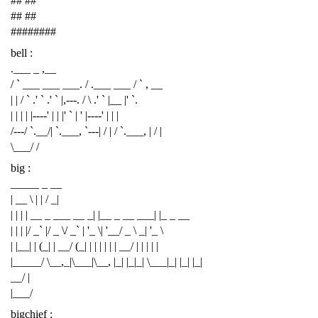
## ##
## ##
########
bell :
.___ _ ,__
/ ` ___ ___ ___. / .___ ___ / ` , __
| | / ` .' ` .' ` |,---. / \ .' ` |__ |' `.
| | | | |----' | | |' ` | ' |----' | | |
/---/ `.__/| `.___, `---| / | / `.___, | / |
\___/ /
big :
_____ _ __
| __ \ | | / _|
| | | | __ _ ___ __ _| |__ _ __ ___| |_ _ __
| | | |/ _` |/ _ \/ _` | '_ \| '__/ _ \ _| '_ \
| |__| | (_| | __/ (_| | | | | | | __/ | | | | |
|_____/ \__,_|\___|\__, |_| |_|_| \___|_| |_| |_|
__/ |
|___/
bigchief :