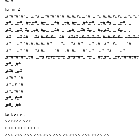
## ##
banner4 :
.########.....###....########..######...##.....##.########..####
.##.....##...##.##...##.......##....##..##.....##.##.....##.##.......##......
.##.....##..##...##..##.......##........##.....##.##.....##.##.......##......
.##.....##.##.....##.######...##...####.#########.########..######
.##.....##.#########.##.......##....##..##.....##.##...##...##.......##......
.##.....##.##.....##.##.......##....##..##.....##.##....##..##.......##......
.########..##.....##.########..######...##.....##.##.....##.########
.##....##
.###...##
.####..##
.##.##.##
.##..####
.##...###
.##....##
barbwire :
><<<<< ><<
><< ><< ><< ><
><< ><< ><< ><< ><< ><< >< ><<< ><< ><>< ><