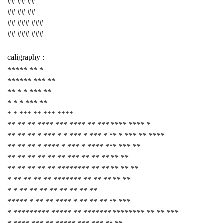
## ## ##
## ## ##
## ### ###
## ### ###
caligraphy :
***** ** *
****** *** **
** * * *** **
* * * *** **
* * *** ** *** ****
** ** ** **** *** **** ** *** **** **** *
** ** ** * *** * * *** * *** * ** * *** ** ****
** ** ** * **** * *** * **** *** *** **
** ** ** ** ** ** *** ** ** ** ** **
** ** ** ** ** ******** ** ** ** ** **
* ** ** ** ** ******* ** ** ** ** **
* * ** ** ** ** ** ** ** **
***** * ** ** **** * ** ** ** ** ***
* ********* ***** ** ******* ******** ** ** ***