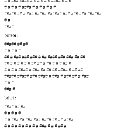
# # ### #### # # # # # # #### # # #
# # # # # #### # # # # # # #
##### ## # ### ##### ###### ### ### ### ######
# #
####
britebi :
##### ## ##
# # # # #
## # ### ### ### # ## #### ### ### ## ##
## # # # # # # ## ## # ## # # # ## #
# # # # #### # ### ## ## ## #### # ## ##
##### ##### ### #### # ### # ### ## # ###
# # #
### #
britei :
#### ## ##
# # # # #
# # ### ## ### ### #### ## ## ####
# # # # # # # # # # ### # # # ## #