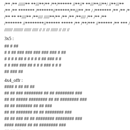
/** /** //////** **///**/** /**/****** //**//* **///**///**/ //**///**
/** /** ******* /*******//******/**///** /** / /******* /** /** /
/** ** **////** /**//// /////**/** /** /** /**//// /** /** /**
/******* //********//****** ***** /** /**/*** //****** /** *** 
/////// //////// ////// ///// // // /// ////// // /// //
3x5 :
## # ##
# # ## ### ### ### ### ### # ##
# # # # ## # # # # # ## ### # #
# # ### ### ## # # # ### # # #
## ### ##
4x4_offr :
#### # ## ## ##
## ## ### ######## ## ## ######## ###
## ## ##### ######## ## ## ######## ###
## ## ####### ## ## ###
## ## ####### ## ## ######## ###
## ## ### ## ## ######## ######## ###
#### ##### ## ## ######## ###