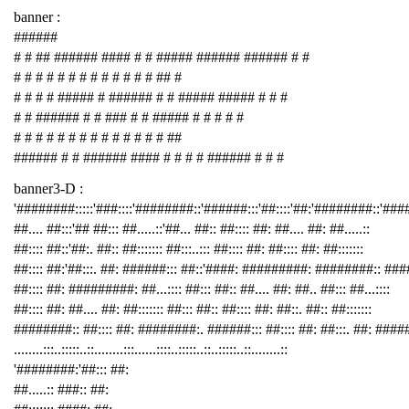
banner :
######
# # ## ###### #### # # ##### ###### ###### # #
# # # # # # # # # # # # # ## #
# # # # ##### # ###### # # ##### ##### # # #
# # ###### # # ### # # ##### # # # # #
# # # # # # # # # # # # # # ##
###### # # ###### #### # # # # ###### # # #
banner3-D :
'########:::::'###::::'########::'######:::'##::::'##:'########::'##
##.... ##:::'## ##::: ##.....::'##... ##:: ##:::: ##: ##.... ##: ##.....::
##:::: ##::'##:. ##:: ##::::::: ##:::..::: ##:::: ##: ##:::: ##: ##:::::::
##:::: ##:'##:::. ##: ######::: ##::'####: #########: ########:: ###
##:::: ##: #########: ##...:::: ##::: ##:: ##.... ##: ##.. ##::: ##...::::
##:::: ##: ##.... ##: ##::::::: ##::: ##:: ##:::: ##: ##::. ##:: ##:::::::
########:: ##:::: ##: ########:. ######::: ##:::: ##: ##:::. ##: ####
........:::..:::::..::........:::......::::..:::::..::..:::::..::........::
'########:'##::: ##:
##.....:: ###:: ##: