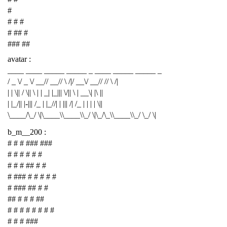
#
# # #
# ## #
### ##
avatar :
____ ____ _____ _____ _ ____ _____ _____ _
/ _ \/ _ \/ __// __// \ /|/ __\/ __// // \ /|
| | \|| / \|| \ | | _| |_||| \/|| \ | __\| |\ ||
| |_/|| |-||| /_ | |_//| | ||| /| /_ | | | | \||
\____/\_/ \|\____\\____\\_/ \|\_/\_\\____\\_/ \_/ \|
b_m__200 :
# # # ### ###
# # # # # #
# # # ## # #
# ### # # # # #
# ### ## # #
## # # # ##
# # # # # # # #
# # # ###