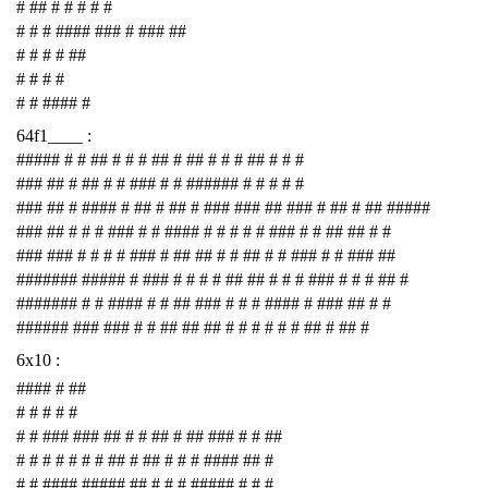
# ## # # # # #
# # # #### ### # ### ##
# # # # ##
# # # #
# # #### #
64f1____ :
##### # # ## # # # ## # ## # # # ## # # #
### ## # ## # # ### # # ###### # # # # #
### ## # #### # ## # ## # ### ### ## ### # ## # ## #####
### ## # # # ### # # #### # # # # # ### # # ## ## # #
### ### # # # # ### # ## ## # # ## # # ### # # ### ##
####### ##### # ### # # # # ## ## # # # ### # # # ## #
####### # # #### # # ## ### # # # #### # ### ## # #
###### ### ### # # ## ## ## # # # # # # ## # ## #
6x10 :
#### # ##
# # # # #
# # ### ### ## # # ## # ## ### # # ##
# # # # # # # ## # ## # # # #### ## #
# # #### ##### ## # # # ##### # # #