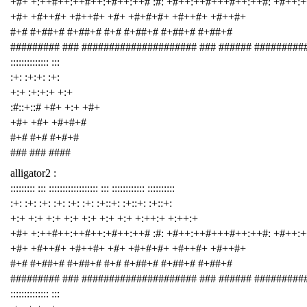
+#+ +:++#++:++#++:+#++:++# :#: +#++:++#+++#++:++#: +#++:
+#+ +#++#+ +#++#+ +#+ +#+#+#+ +#++#+ +#++#+
#+# #+##+# #+##+# #+# #+##+# #+##+# #+##+#
######### ### ##################### ### ###### #########
:::::::::::::: :::
:+: :+:+: :+:
+:+ :+:+:+ +:+
:#::+::# +#+ +:+ +#+
+#+ +#+ +#+#+#
#+# #+# #+#+#
### ### ####
alligator2 :
::::::::: ::: :::::::::::::::::: ::: :::::::::::: ::::::::::
:+: :+: :+: :+: :+: :+: :+::+: :+::+: :+::+:
+:+ +:+ +:+ +:+ +:+ +:+ +:+ +:++:+ +:++:+
+#+ +:++#++:++#++:+#++:++# :#: +#++:++#+++#++:++#: +#++:
+#+ +#++#+ +#++#+ +#+ +#+#+#+ +#++#+ +#++#+
#+# #+##+# #+##+# #+# #+##+# #+##+# #+##+#
######### ### ##################### ### ###### #########
:::::::::::::: :::