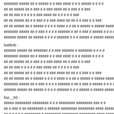
####### ##### ## # ##### # # ### #### # # # ##### # # # #
## ## ##### ## # ### # # ### #### ## # ### # # ###
## ## ### # # # # # ### #### ## # # # # # ###
## ## ##### ## # # ### # # ### #### ## ## # # ### # # ###
## ## ##### ## # ##### # # # # #### # # ## # ##### # ##### ###
####### ##### ## # ### # # # # ###### # ## # ### # ##### # # # 
###### ##### ## ##### # # # # ###### # # # ##### # ##### ####
battlesh :
###### ##### ## ####### # # ### ###### # ####### # # # #
####### ##### ## # ##### # # ### #### # # # ##### # # # #
## ## ##### ## # ### # # ### #### ## # ### # # ###
## ## ### # # # # # ### #### ## # # # # # ###
## ## ##### ## # # ### # # ### #### ## ## # # ### # # ###
## ## ##### ## # ##### # # # # #### # # ## # ##### # ##### ###
####### ##### ## # ### # # # # ###### # ## # ### # ##### # # # 
###### ##### ## ##### # # # # ###### # # # ##### # ##### ####
baz__bil :
##### ######## ######## # # # ######## ######## ### # #
## # ### # ## ######## # ###### ######## ######## #### ####