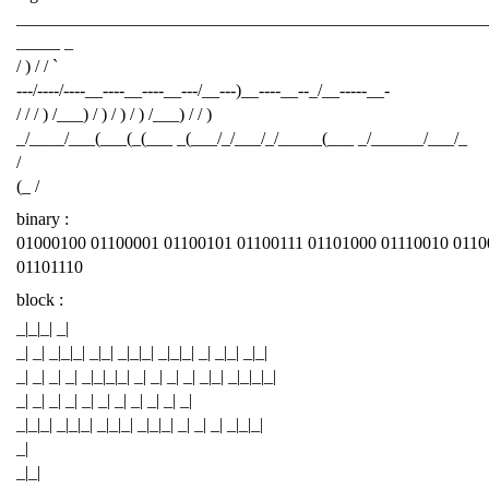
______________________________________________________
_____ _
/ ) / / `
---/----/----__----__----__---/__---)__----__--_/__-----__-
/ / / ) /___) / ) / ) / ) /___) / / )
_/____/___(___(_(___ _(___/_/___/_/_____(___ _/______/___/_
/
(_ /
binary :
01000100 01100001 01100101 01100111 01101000 01110010 0110
01101110
block :
_|_|_| _|
_| _| _|_|_| _|_| _|_|_| _|_|_| _| _|_| _|_|
_| _| _| _| _|_|_|_| _| _| _| _| _|_| _|_|_|_|
_| _| _| _| _| _| _| _| _| _| _|
_|_|_| _|_|_| _|_|_| _|_|_| _| _| _| _|_|_|
_|
_|_|