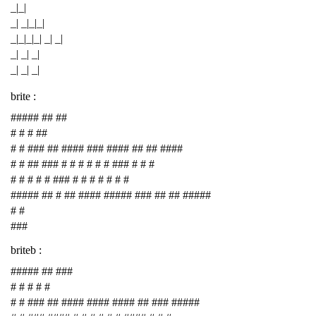
_|_|
_| _|_|_|
_|_|_|_| _| _|
_| _| _|
_| _| _|
brite :
##### ## ##
# # # ##
# # ### ## #### ### #### ## ## ####
# # ## ### # # # # # # ### # # #
# # # # # ### # # # # # # #
##### ## # ## #### ##### ### ## ## #####
# #
###
briteb :
##### ## ###
# # # # #
# # ### ## #### #### #### ## ### #####