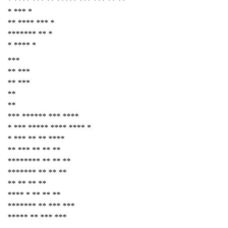
* **** *** ** ***** *** *** ** **
* *** *
** **** *** *
******* ** *
* **** *
***
** ***
** ***
**
**
*** ****** *** ****
* *** ***** **** **** *
* *** ** ** ****
** *** ** ** **
******** ** ** **
******* ** ** **
** ** ** **
**** * ** ** **
******* ** *** ***
***** ** *** ***