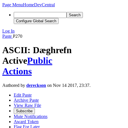
Page Menu
Home
DevCentral
Search
Configure Global Search
Log In
Paste
P270
ASCII: Dæghrefn
Active
Public
Actions
Authored by
dereckson
on Nov 14 2017, 23:37.
Edit Paste
Archive Paste
View Raw File
Subscribe
Mute Notifications
Award Token
Flag For Later