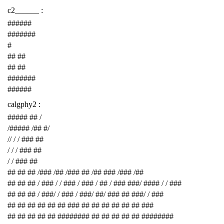
c2______ :
######
#######
#
## ##
## ##
#######
######
calgphy2 :
##### ## /
/##### /## #/
// / / ### ##
/ / / ### ##
/ / ### ##
## ## ## /### /## /### ## /## ### /### /##
## ## ## / ### / / ### / ### / ## / ### ###/ #### / / ###
## ## ## / ###/ / ### / ###/ ##/ ### ## ###/ / ###
## ## ## ## ## ## ### ## ## ## ## ## ## ###
## ## ## ## ## ######## ## ## ## ## ## ########