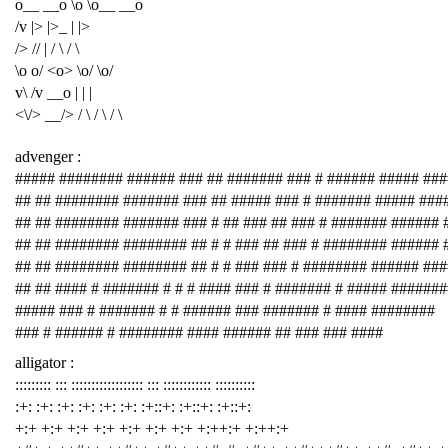
o__ __o \o \o__ __o
/v |> |>_ | |>
/> // | / \ / \
\o o/ <o> \o/ \o/
v\ /v __o | | |
<\/> __/> / \ / \ / \
advenger :
##### ######## ###### ### ## ####### ### # ###### ##### ###
## ## ######## ####### ### ## ##### ### # ####### ##### ###
## ## ######## ####### ### # ## ### ## ### # ####### ###### 
## ## ######## ######## ## # # ### ## ### # ######## ###### 
## ## ######## ######## ## # # ### ### # ######## ###### ##
## ## #### # ####### # # # #### ### # ####### # ##### #######
##### ### # ####### # # ###### ### ####### # #### ########
### # ###### # ######## #### ###### ## ### ### ####
alligator :
::::::::: ::: :::::::::::::::::: ::: :::::::::::: ::::::::::
:+: :+: :+: :+: :+: :+: :+::+: :+::+: :+::+:
+:+ +:+ +:+ +:+ +:+ +:+ +:+ +:++:+ +:++:+