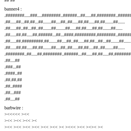
## ##
banner4 :
.########.....###....########..######...##.....##.########..####
.##.....##...##.##...##.......##....##..##.....##.##.....##.##.......##......
.##.....##..##...##..##.......##........##.....##.##.....##.##.......##......
.##.....##.##.....##.######...##...####.#########.########..######
.##.....##.#########.##.......##....##..##.....##.##...##...##.......##......
.##.....##.##.....##.##.......##....##..##.....##.##....##..##.......##......
.########..##.....##.########..######...##.....##.##.....##.########
.##....##
.###...##
.####..##
.##.##.##
.##..####
.##...###
.##....##
barbwire :
><<<<< ><<
><< ><< ><< ><
><< ><< ><< ><< ><< ><< >< ><<< ><< ><>< ><