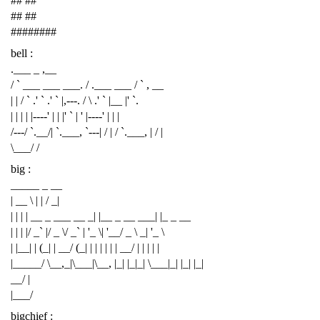
## ##
## ##
########
bell :
.___ _ ,__
/ ` ___ ___ ___. / .___ ___ / ` , __
| | / ` .' ` .' ` |,---. / \ .' ` |__ |' `.
| | | | |----' | | |' ` | ' |----' | | |
/---/ `.__/| `.___, `---| / | / `.___, | / |
\___/ /
big :
_____ _ __
| __ \ | | / _|
| | | | __ _ ___ __ _| |__ _ __ ___| |_ _ __
| | | |/ _` |/ _ \/ _` | '_ \| '__/ _ \ _| '_ \
| |__| | (_| | __/ (_| | | | | | | __/ | | | | |
|_____/ \__,_|\___|\__, |_| |_|_| \___|_| |_| |_|
__/ |
|___/
bigchief :