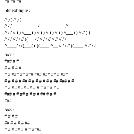
## ## ##
5lineoblique :
// ) ) // ) )
// / / ___ ___ ___ / __ __ ___ __//__ __
// / / // ) ) //___) ) // ) ) // ) ) // ) ) //___) ) // // ) )
// / / // / / // ((___/ / // / / // // // // / /
//____/ / ((___( ( ((____ //__ // / / // ((____ // // / /
5x7 :
### # #
# # # # #
# # ### ## ### ### ### ## # ###
# # # # # ## # # # # # # # ## ### # #
# # # ## ## ## # # # ## # # #
### # # ## # # # # ## # # #
###
5x8 :
# # # #
## # # # # ##
# # # ## # # # ####