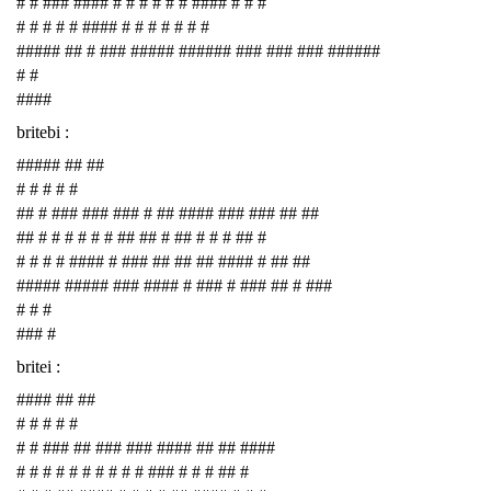
# # ### #### # # # # # # #### # # #
# # # # # #### # # # # # # #
##### ## # ### ##### ###### ### ### ### ######
# #
####
britebi :
##### ## ##
# # # # #
## # ### ### ### # ## #### ### ### ## ##
## # # # # # # ## ## # ## # # # ## #
# # # # #### # ### ## ## ## #### # ## ##
##### ##### ### #### # ### # ### ## # ###
# # #
### #
britei :
#### ## ##
# # # # #
# # ### ## ### ### #### ## ## ####
# # # # # # # # # # ### # # # ## #