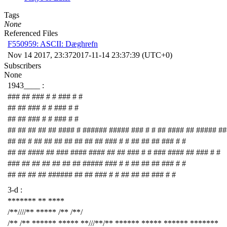
Tags
None
Referenced Files
F550959: ASCII: Dæghrefn
Nov 14 2017, 23:37
2017-11-14 23:37:39 (UTC+0)
Subscribers
None
1943____ :
### ## ### # # ### # #
## ## ### # # ### # #
## ## ### # # ### # #
## ## ## ## ## #### # ###### ##### ### # # ## #### ## ##### ##
## ## # ## ## ## ## ## ## ## ### # # ## ## ## ### # #
## ## #### ## ### #### #### ## ## ### # # ### #### ## ### # #
### ## ## ## ## ## ## ##### ### # # ## ## ## ### # #
## ## ## ## ###### ## ## ### # # ## ## ## ### # #
3-d :
******* ** ****
/**////** ***** /** /**/
/** /** ****** ***** **///**/** ****** ***** ****** *******