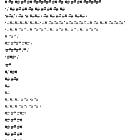
# ## ## ## ## ####### ## ## ## ## ## #######
/ / ## ## ## ## ## ## ## ## ##
/###/ / ## /# #### / ## ## ## ## ## #### /
/ ########/ ####/ ## ######/ ######## ## ## ### ######/
/ #### ### ## ##### ### ### ## ## ### #####
# ### /
## #### ### /
/###### /# /
/ ###/ /
/##
#/ ###
## ###
##
##
###### ### /###
##### ###/ #### /
## ## ###/
## ## ##
## ## ##
## ## ##