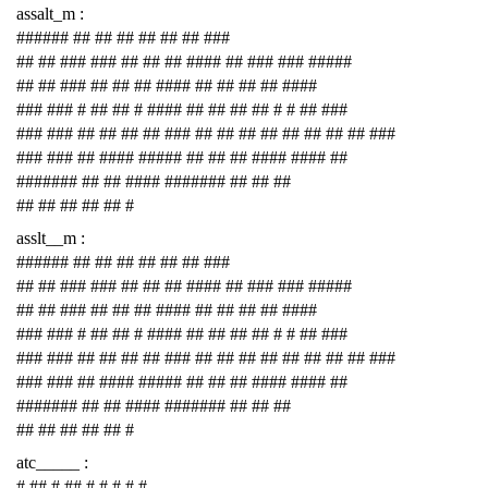
assalt_m :
###### ## ## ## ## ## ## ###
## ## ### ### ## ## ## #### ## ### ### #####
## ## ### ## ## ## #### ## ## ## ## ####
### ### # ## ## # #### ## ## ## ## # # ## ###
### ### ## ## ## ## ### ## ## ## ## ## ## ## ## ###
### ### ## #### ##### ## ## ## #### #### ##
####### ## ## #### ####### ## ## ##
## ## ## ## ## #
asslt__m :
###### ## ## ## ## ## ## ###
## ## ### ### ## ## ## #### ## ### ### #####
## ## ### ## ## ## #### ## ## ## ## ####
### ### # ## ## # #### ## ## ## ## # # ## ###
### ### ## ## ## ## ### ## ## ## ## ## ## ## ## ###
### ### ## #### ##### ## ## ## #### #### ##
####### ## ## #### ####### ## ## ##
## ## ## ## ## #
atc_____ :
# ## # ## # # # # #