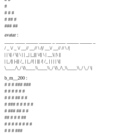
#
# # #
# ## #
### ##
avatar :
____ ____ _____ _____ _ ____ _____ _____ _
/ _ \/ _ \/ __// __// \ /|/ __\/ __// // \ /|
| | \|| / \|| \ | | _| |_||| \/|| \ | __\| |\ ||
| |_/|| |-||| /_ | |_//| | ||| /| /_ | | | | \||
\____/\_/ \|\____\\____\\_/ \|\_/\_\\____\\_/ \_/ \|
b_m__200 :
# # # ### ###
# # # # # #
# # # ## # #
# ### # # # # #
# ### ## # #
## # # # ##
# # # # # # # #
# # # ###