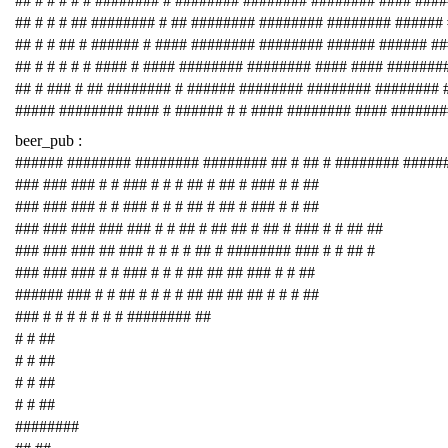
## # # # # # ######## # ######## ######## ######## #### ###
## # # # ## ######## # ## ######## ######## ######## ######
## # # ## # ###### # #### ######## ######## ###### ###### #
## # # # # # #### # #### ######## ######## #### #### #######
## # ### # ## ######## # ###### ######## ######## ########
##### ######## #### # ###### # # #### ######## #### #######
beer_pub :
###### ######## ######## ######## ## # ## # ######## #####
### ### ### # # ### # # # ## # ## # ### # # ##
### ### ### # # ### # # # ## # ## # ### # # ##
### ### ### ### ### # # ## # ## ## # ## # ### # # ## ##
### ### ### ## ### # # # # ## # ######## ### # # ## #
### ### ### # # ### # # # ## ## ## ### # # ##
###### ### # # ## # # # # ## ## ## ## # # # ##
### # # # # # # # ######## ##
# # ##
# # ##
# # ##
# # ##
########