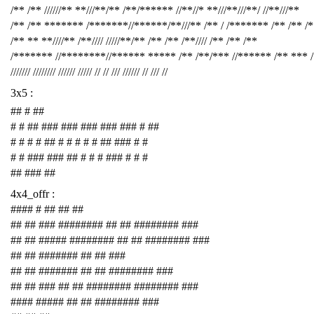
/** /** //////** **///**/** /**/****** //**//* **///**///**/ //**///**
/** /** ******* /*******//******/**///** /** / /******* /** /** /
/** ** **////** /**//// /////**/** /** /** /**//// /** /** /**
/******* //********//****** ***** /** /**/*** //****** /** *** 
/////// //////// ////// ///// // // /// ////// // /// //
3x5 :
## # ##
# # ## ### ### ### ### ### # ##
# # # # ## # # # # # ## ### # #
# # ### ### ## # # # ### # # #
## ### ##
4x4_offr :
#### # ## ## ##
## ## ### ######## ## ## ######## ###
## ## ##### ######## ## ## ######## ###
## ## ####### ## ## ###
## ## ####### ## ## ######## ###
## ## ### ## ## ######## ######## ###
#### ##### ## ## ######## ###