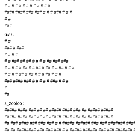
# # # # # # # # # # # # #
#### #### ### ### # # # ### # # #
# #
###
6x9 :
# #
### # ###
# # # #
# # ### ## ## # # # # ## ### ###
# # # # # ## # # ## # ## # # ## # # #
# # # # ## # ## # # # ## # # #
### #### ### # # # # # ### # # #
#
##
a_zooloo :
##### #### ### ## ## ##### #### ### ## ##### #####
##### #### ### ## ## ##### #### ### ## ##### #####
## ### #### ### ### ### # # ##### ###### ### ### ####### ###
## ## ######## ### ### ### # # ##### ###### ### ### #######