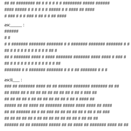
## ## ######## ## # # # # # # ######## ##### ######
#### ##### # # # # # # ##### # # #### ## ####
# ### # # # ### # ## # # ## ####
asc_____ :
######
# #
# # ####### ####### ####### # # ####### ####### ####### # #
## # # # # # # # # # # # ## #
## # ####### #### # #### ####### ####### #### #### # ### #
## # # # # # # # # # # # # # ##
####### # # ####### ####### # # # ## ####### # # #
ascii___ :
### ## ####### #### ## ## ###### ####### ####### ## ##
## #### ## # ## ## ## ## ## ## ## # ## # ### ##
## ## ## ## # ## ## ## ## ## ## # ## # #### ##
##### ## ## #### ## ####### ##### #### #### ## ####
## ## ###### ## # ## ### ## ## ## ## ## # ## # ## ###
## ## ## ## ## # ## ## ## ## ## ## ## # ## ## ##
###### ## ## ####### ##### ## ## #### ## ####### #### ## ##