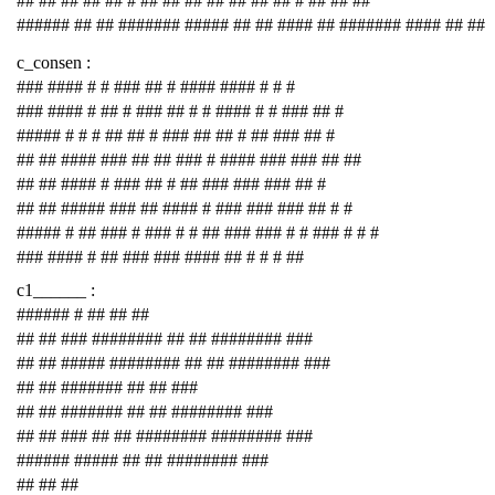
## ## ## ## ## # ## ## ## ## ## ## ## # ## ## ##
###### ## ## ####### ##### ## ## #### ## ####### #### ## ##
c_consen :
### #### # # ### ## # #### #### # # #
### #### # ## # ### ## # # #### # # ### ## #
##### # # # ## ## # ### ## ## # ## ### ## #
## ## #### ### ## ## ### # #### ### ### ## ##
## ## #### # ### ## # ## ### ### ### ## #
## ## ##### ### ## #### # ### ### ### ## # #
##### # ## ### # ### # # ## ### ### # # ### # # #
### #### # ## ### ### #### ## # # # ##
c1______ :
###### # ## ## ##
## ## ### ######## ## ## ######## ###
## ## ##### ######## ## ## ######## ###
## ## ####### ## ## ###
## ## ####### ## ## ######## ###
## ## ### ## ## ######## ######## ###
###### ##### ## ## ######## ###
## ## ##