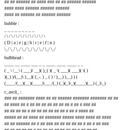
## ## ###### ## #### ### ## ## ###### ######
#### #### ###### ###### ######
#### ## ###### ## ###### ######
bubble :
_ _ _ _ _ _ _ _ _
/ \ / \ / \ / \ / \ / \ / \ / \ / \
( D | a | e | g | h | r | e | f | n )
\_/ \_/ \_/ \_/ \_/ \_/ \_/ \_/ \_/
bulbhead :
____ __ ____ ___ _ _ ____ ____ ____ _ _
( _ \ /__\ ( ___)/ __)( )_( )( _ \( ___)( ___)( \( )
)(_) )/(__)\ )__)( (_-. ) _ ( ) / )__) )__) ) (
(____/(__)(__)(____)\___/(_) (_)(_)\_)(____)(__) (_)\_)
c_ascii_ :
### ## ####### #### ## ## ###### ####### ####### ## ##
## #### ## # ## ## ## ## ## ## ## # ## # ### ##
## ## ## ## # ## ## ## ## ## ## # ## # #### ##
##### ## ## #### ## ####### ##### #### #### ## ####
## ## ###### ## # ## ### ## ## ## ## ## # ## # ## ###