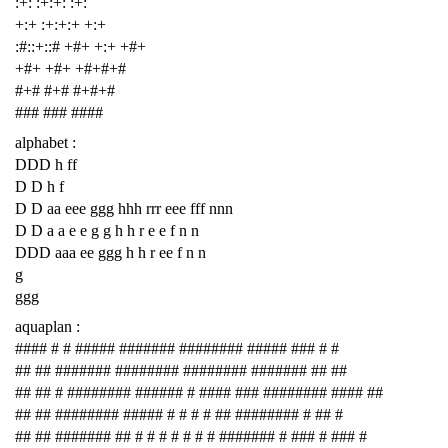
:+: :+:+: :+:
+:+ :+:+:+ +:+
:#::+::# +#+ +:+ +#+
+#+ +#+ +#+#+#
#+# #+# #+#+#
### ### ####
alphabet :
DDD h ff
D D h f
D D aa eee ggg hhh rrr eee fff nnn
D D a a e e g g h h r e e f n n
DDD aaa ee ggg h h r ee f n n
g
ggg
aquaplan :
#### # # ##### ####### ######## ##### ### # #
## ## ####### ######## ######## ####### ## ##
## ## # ######## ###### # #### ### ######## #### ##
## ## ######## ##### # # # # ## ######## # ## #
## ## ####### ## # # # # # # # ####### # ### # ### #