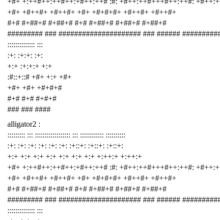
+#+ +:++#++:++#++:+#++:++# :#: +#++:++#+++#++:++#: +#++:
+#+ +#++#+ +#++#+ +#+ +#+#+#+ +#++#+ +#++#+
#+# #+##+# #+##+# #+# #+##+# #+##+# #+##+#
######### ### ##################### ### ###### #########
:::::::::::::: :::
:+: :+:+: :+:
+:+ :+:+:+ +:+
:#::+::# +#+ +:+ +#+
+#+ +#+ +#+#+#
#+# #+# #+#+#
### ### ####
alligator2 :
::::::::: ::: :::::::::::::::::: ::: :::::::::::: ::::::::::
:+: :+: :+: :+: :+: :+: :+::+: :+::+: :+::+:
+:+ +:+ +:+ +:+ +:+ +:+ +:+ +:++:+ +:++:+
+#+ +:++#++:++#++:+#++:++# :#: +#++:++#+++#++:++#: +#++:
+#+ +#++#+ +#++#+ +#+ +#+#+#+ +#++#+ +#++#+
#+# #+##+# #+##+# #+# #+##+# #+##+# #+##+#
######### ### ##################### ### ###### #########
:::::::::::::: :::