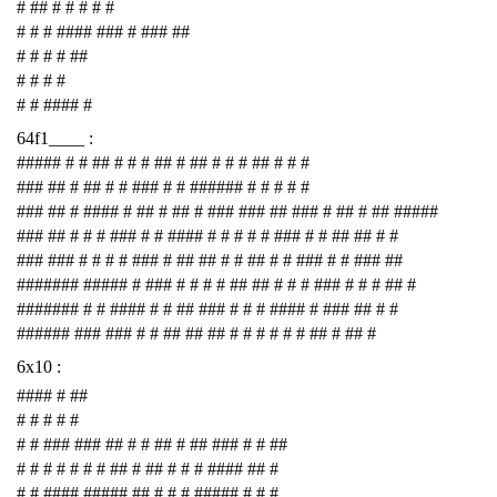
# ## # # # # #
# # # #### ### # ### ##
# # # # ##
# # # #
# # #### #
64f1____ :
##### # # ## # # # ## # ## # # # ## # # #
### ## # ## # # ### # # ###### # # # # #
### ## # #### # ## # ## # ### ### ## ### # ## # ## #####
### ## # # # ### # # #### # # # # # ### # # ## ## # #
### ### # # # # ### # ## ## # # ## # # ### # # ### ##
####### ##### # ### # # # # ## ## # # # ### # # # ## #
####### # # #### # # ## ### # # # #### # ### ## # #
###### ### ### # # ## ## ## # # # # # # ## # ## #
6x10 :
#### # ##
# # # # #
# # ### ### ## # # ## # ## ### # # ##
# # # # # # # ## # ## # # # #### ## #
# # #### ##### ## # # # ##### # # #