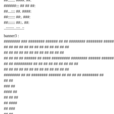
##::::::: ####: ##:
######::: ## ## ##:
##...:::: ##. ####:
##::::::: ##:. ###:
##::::::: ##::. ##:
..::::::::..::::..::
banner3 :
######## ### ######## ###### ## ## ######## ######## ####
## ## ## ## ## ## ## ## ## ## ## ## ##
## ## ## ## ## ## ## ## ## ## ## ##
## ## ## ## ###### ## #### ######### ######## ###### ######
## ## ######### ## ## ## ## ## ## ## ## ##
## ## ## ## ## ## ## ## ## ## ## ## ##
######## ## ## ######## ###### ## ## ## ## ######## ##
## ##
### ##
#### ##
## ## ##
## ####
## ###