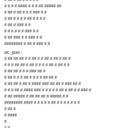
# # # # #### # # # ## ##### ##
# ## # ## # # # ### # #
# ## # # # # ## # # # #
# ## # ### # #
# # # # # # ### # #
# ## ### # # ### # #
######## # ## # ### # #
atc_gran :
# ## ## ## # # ## # # ## # ## # ## #
# # # ## ## # ## # # # # ## # ## # #
# ## ## # # # ### ## #
# ## # # # ## # # # # ## ## #
# ## ## # ## # #### ### ## ## # ### ## #
# # # ## # #### ### # # # # # ## # ## # # ### #
# ## ##### # ## ## ## # ##### # #
######## #### # # # # # ## # # # # # # #
# ## #
# ####
#
# #