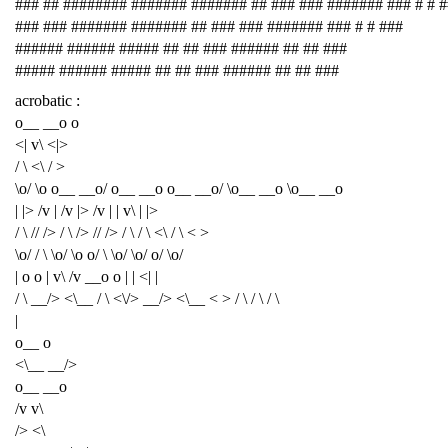
### ## ######## ####### ####### ## ### ### ####### ### # # 
### ### ####### ####### ## ### ### ####### ### # # ###
###### ###### ##### ## ## ### ###### ## ## ###
##### ###### ##### ## ## ### ###### ## ## ###
acrobatic :
o__ __o o
<| v\ <|>
/ \ <\ / >
\o/ \o o__ __o/ o__ __o o__ __o/ \o__ __o \o__ __o
| |> /v | /v |> /v | | v\ | |>
/ \ // /> / \ /> // /> / \ / \ <\ / \ < >
\o/ / \ \o/ \o o/ \ \o/ \o/ o/ \o/
| o o | v\ /v __o o | | <| |
/ \ __/> <\__ / \ <\/> __/> <\__ < > / \ / \ / \
|
o__ o
<\__ __/>
o__ __o
/v v\
/> <\