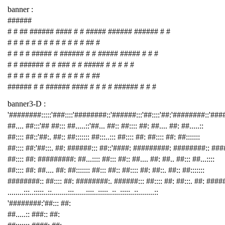
banner :
######
# # ## ###### #### # # ##### ###### ###### # #
# # # # # # # # # # # # # ## #
# # # # ##### # ###### # # ##### ##### # # #
# # ###### # # ### # # ##### # # # # #
# # # # # # # # # # # # # # ##
###### # # ###### #### # # # # ###### # # #
banner3-D :
'########:::::'###::::'########::'######:::'##::::'##:'########::'##
##.... ##:::'## ##::: ##.....::'##... ##:: ##:::: ##: ##.... ##: ##.....::
##:::: ##::'##:. ##:: ##::::::: ##:::..::: ##:::: ##: ##:::: ##: ##:::::::
##:::: ##:'##:::. ##: ######::: ##::'####: #########: ########:: ###
##:::: ##: #########: ##...:::: ##::: ##:: ##.... ##: ##.. ##::: ##...::::
##:::: ##: ##.... ##: ##::::::: ##::: ##:: ##:::: ##: ##::. ##:: ##:::::::
########:: ##:::: ##: ########:. ######::: ##:::: ##: ##:::. ##: ####
........:::..:::::..::........:::......::::..:::::..::..:::::..::........::
'########:'##::: ##:
##.....:: ###:: ##: