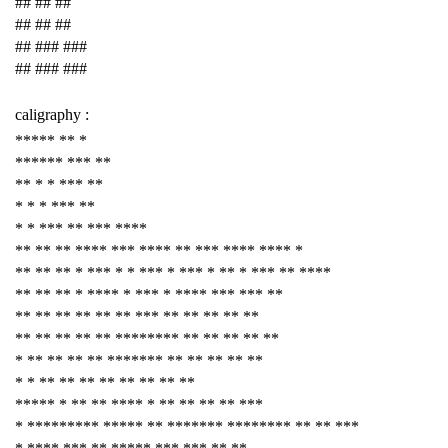
## ## ##
## ## ##
## ### ###
## ### ###
caligraphy :
***** ** *
****** *** **
** * * *** **
* * * *** **
* * *** ** *** ****
** ** ** **** *** **** ** *** **** **** *
** ** ** * *** * * *** * *** * ** * *** ** ****
** ** ** * **** * *** * **** *** *** **
** ** ** ** ** ** *** ** ** ** ** **
** ** ** ** ** ******** ** ** ** ** **
* ** ** ** ** ******* ** ** ** ** **
* * ** ** ** ** ** ** ** **
***** * ** ** **** * ** ** ** ** ***
* ********* ***** ** ******* ******** ** ** ***