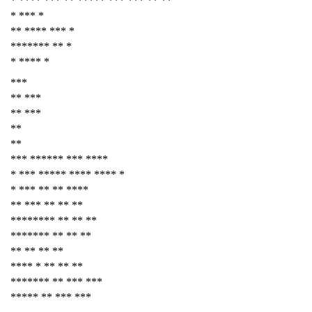
* **** *** ** ***** *** *** ** **
* *** *
** **** *** *
******* ** *
* **** *
***
** ***
** ***
**
**
*** ****** *** ****
* *** ***** **** **** *
* *** ** ** ****
** *** ** ** **
******** ** ** **
******* ** ** **
** ** ** **
**** * ** ** **
******* ** *** ***
***** ** *** ***