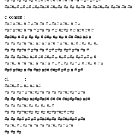
## ## ## ## ## # ## ## ## ## ## ## ## # ## ## ##
###### ## ## ####### ##### ## ## #### ## ####### #### ## ##
c_consen :
### #### # # ### ## # #### #### # # #
### #### # ## # ### ## # # #### # # ### ## #
##### # # # ## ## # ### ## ## # ## ### ## #
## ## #### ### ## ## ### # #### ### ### ## ##
## ## #### # ### ## # ## ### ### ### ## #
## ## ##### ### ## #### # ### ### ### ## # #
##### # ## ### # ### # # ## ### ### # # ### # # #
### #### # ## ### ### #### ## # # # ##
c1______ :
###### # ## ## ##
## ## ### ######## ## ## ######## ###
## ## ##### ######## ## ## ######## ###
## ## ####### ## ## ###
## ## ####### ## ## ######## ###
## ## ### ## ## ######## ######## ###
###### ##### ## ## ######## ###
## ## ##