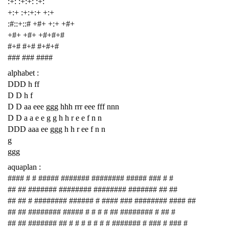
:+: :+:+: :+:
+:+ :+:+:+ +:+
:#::+::# +#+ +:+ +#+
+#+ +#+ +#+#+#
#+# #+# #+#+#
### ### ####
alphabet :
DDD h ff
D D h f
D D aa eee ggg hhh rrr eee fff nnn
D D a a e e g g h h r e e f n n
DDD aaa ee ggg h h r ee f n n
g
ggg
aquaplan :
#### # # ##### ####### ######## ##### ### # #
## ## ####### ######## ######## ####### ## ##
## ## # ######## ###### # #### ### ######## #### ##
## ## ######## ##### # # # # ## ######## # ## #
## ## ####### ## # # # # # # # ####### # ### # ### #