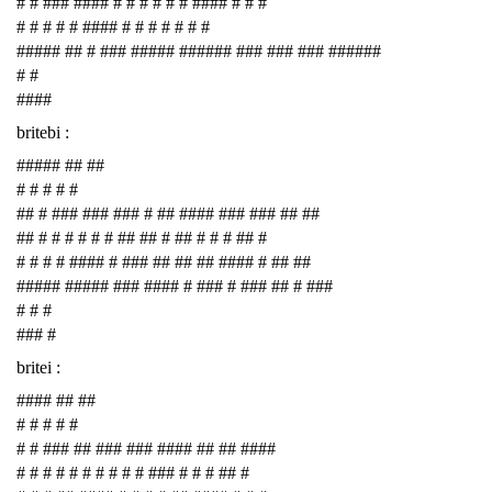
# # ### #### # # # # # # #### # # #
# # # # # #### # # # # # # #
##### ## # ### ##### ###### ### ### ### ######
# #
####
britebi :
##### ## ##
# # # # #
## # ### ### ### # ## #### ### ### ## ##
## # # # # # # ## ## # ## # # # ## #
# # # # #### # ### ## ## ## #### # ## ##
##### ##### ### #### # ### # ### ## # ###
# # #
### #
britei :
#### ## ##
# # # # #
# # ### ## ### ### #### ## ## ####
# # # # # # # # # # ### # # # ## #