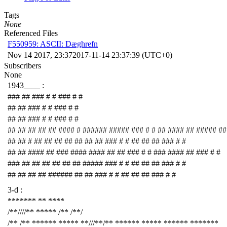
Tags
None
Referenced Files
F550959: ASCII: Dæghrefn
Nov 14 2017, 23:37
2017-11-14 23:37:39 (UTC+0)
Subscribers
None
1943____ :
### ## ### # # ### # #
## ## ### # # ### # #
## ## ### # # ### # #
## ## ## ## ## #### # ###### ##### ### # # ## #### ## ##### ##
## ## # ## ## ## ## ## ## ## ### # # ## ## ## ### # #
## ## #### ## ### #### #### ## ## ### # # ### #### ## ### # #
### ## ## ## ## ## ## ##### ### # # ## ## ## ### # #
## ## ## ## ###### ## ## ### # # ## ## ## ### # #
3-d :
******* ** ****
/**////** ***** /** /**/
/** /** ****** ***** **///**/** ****** ***** ****** *******