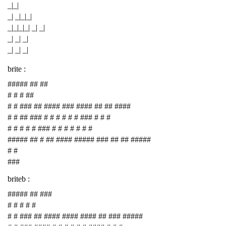
_|_|
_| _|_|_|
_|_|_|_| _| _|
_| _| _|
_| _| _|
brite :
##### ## ##
# # # ##
# # ### ## #### ### #### ## ## ####
# # ## ### # # # # # # ### # # #
# # # # # ### # # # # # # #
##### ## # ## #### ##### ### ## ## #####
# #
###
briteb :
##### ## ###
# # # # #
# # ### ## #### #### #### ## ### #####