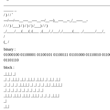
______________________________________________________
_____ _
/ ) / / `
---/----/----__----__----__---/__---)__----__--_/__-----__-
/ / / ) /___) / ) / ) / ) /___) / / )
_/____/___(___(_(___ _(___/_/___/_/_____(___ _/______/___/_
/
(_ /
binary :
01000100 01100001 01100101 01100111 01101000 01110010 0110
01101110
block :
_|_|_| _|
_| _| _|_|_| _|_| _|_|_| _|_|_| _| _|_| _|_|
_| _| _| _| _|_|_|_| _| _| _| _| _|_| _|_|_|_|
_| _| _| _| _| _| _| _| _| _| _|
_|_|_| _|_|_| _|_|_| _|_|_| _| _| _| _|_|_|
_|
_|_|