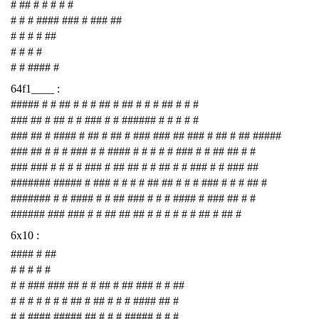
# ## # # # # #
# # # #### ### # ### ##
# # # # ##
# # # #
# # #### #
64f1____ :
##### # # ## # # # ## # ## # # # ## # # #
### ## # ## # # ### # # ###### # # # # #
### ## # #### # ## # ## # ### ### ## ### # ## # ## #####
### ## # # # ### # # #### # # # # # ### # # ## ## # #
### ### # # # # ### # ## ## # # ## # # ### # # ### ##
####### ##### # ### # # # # ## ## # # # ### # # # ## #
####### # # #### # # ## ### # # # #### # ### ## # #
###### ### ### # # ## ## ## # # # # # # ## # ## #
6x10 :
#### # ##
# # # # #
# # ### ### ## # # ## # ## ### # # ##
# # # # # # # ## # ## # # # #### ## #
# # #### ##### ## # # # ##### # # #