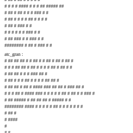
# # # # #### # # # ## ##### ##
# ## # ## # # # ### # #
# ## # # # # ## # # # #
# ## # ### # #
# # # # # # ### # #
# ## ### # # ### # #
######## # ## # ### # #
atc_gran :
# ## ## ## # # ## # # ## # ## # ## #
# # # ## ## # ## # # # # ## # ## # #
# ## ## # # # ### ## #
# ## # # # ## # # # # ## ## #
# ## ## # ## # #### ### ## ## # ### ## #
# # # ## # #### ### # # # # # ## # ## # # ### #
# ## ##### # ## ## ## # ##### # #
######## #### # # # # # ## # # # # # # #
# ## #
# ####
#
# #