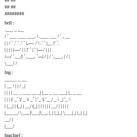
## ##
## ##
########
bell :
.___ _ ,__
/ ` ___ ___ ___. / .___ ___ / ` , __
| | / ` .' ` .' ` |,---. / \ .' ` |__ |' `.
| | | | |----' | | |' ` | ' |----' | | |
/---/ `.__/| `.___, `---| / | / `.___, | / |
\___/ /
big :
_____ _ __
| __ \ | | / _|
| | | | __ _ ___ __ _| |__ _ __ ___| |_ _ __
| | | |/ _` |/ _ \/ _` | '_ \| '__/ _ \ _| '_ \
| |__| | (_| | __/ (_| | | | | | | __/ | | | | |
|_____/ \__,_|\___|\__, |_| |_|_| \___|_| |_| |_|
__/ |
|___/
bigchief :