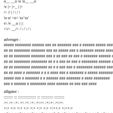
o__ __o \o \o__ __o
/v |> |>_ | |>
/> // | / \ / \
\o o/ <o> \o/ \o/
v\ /v __o | | |
<\/> __/> / \ / \ / \
advenger :
##### ######## ###### ### ## ####### ### # ###### ##### ###
## ## ######## ####### ### ## ##### ### # ####### ##### ###
## ## ######## ####### ### # ## ### ## ### # ####### ###### 
## ## ######## ######## ## # # ### ## ### # ######## ###### 
## ## ######## ######## ## # # ### ### # ######## ###### ##
## ## #### # ####### # # # #### ### # ####### # ##### #######
##### ### # ####### # # ###### ### ####### # #### ########
### # ###### # ######## #### ###### ## ### ### ####
alligator :
::::::::: ::: :::::::::::::::::: ::: :::::::::::: ::::::::::
:+: :+: :+: :+: :+: :+: :+::+: :+::+: :+::+:
+:+ +:+ +:+ +:+ +:+ +:+ +:+ +:++:+ +:++:+