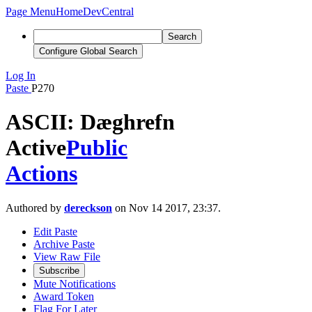
Page Menu
Home
DevCentral
Search
Configure Global Search
Log In
Paste
P270
ASCII: Dæghrefn
Active
Public
Actions
Authored by
dereckson
on Nov 14 2017, 23:37.
Edit Paste
Archive Paste
View Raw File
Subscribe
Mute Notifications
Award Token
Flag For Later