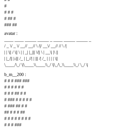
#
# # #
# ## #
### ##
avatar :
____ ____ _____ _____ _ ____ _____ _____ _
/ _ \/ _ \/ __// __// \ /|/ __\/ __// // \ /|
| | \|| / \|| \ | | _| |_||| \/|| \ | __\| |\ ||
| |_/|| |-||| /_ | |_//| | ||| /| /_ | | | | \||
\____/\_/ \|\____\\____\\_/ \|\_/\_\\____\\_/ \_/ \|
b_m__200 :
# # # ### ###
# # # # # #
# # # ## # #
# ### # # # # #
# ### ## # #
## # # # ##
# # # # # # # #
# # # ###