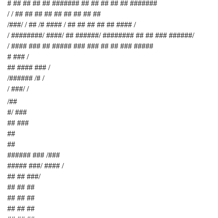
# ## ## ## ## ####### ## ## ## ## ## #######
/ / ## ## ## ## ## ## ## ## ##
/###/ / ## /# #### / ## ## ## ## ## #### /
/ ########/ ####/ ## ######/ ######## ## ## ### ######/
/ #### ### ## ##### ### ### ## ## ### #####
# ### /
## #### ### /
/###### /# /
/ ###/ /
/##
#/ ###
## ###
##
##
###### ### /###
##### ###/ #### /
## ## ###/
## ## ##
## ## ##
## ## ##