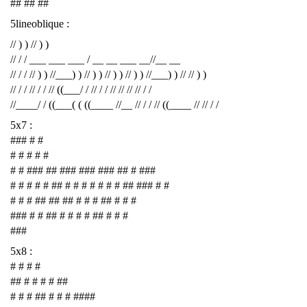
## ## ##
5lineoblique :
// ) ) // ) )
// / / ___ ___ ___ / __ __ ___ __//__ __
// / / // ) ) //___) ) // ) ) // ) ) // ) ) //___) ) // // ) )
// / / // / / // ((___/ / // / / // // // // / /
//____/ / ((___( ( ((____ //__ // / / // ((____ // // / /
5x7 :
### # #
# # # # #
# # ### ## ### ### ### ## # ###
# # # # # ## # # # # # # # ## ### # #
# # # ## ## ## # # # ## # # #
### # # ## # # # # ## # # #
###
5x8 :
# # # #
## # # # # ##
# # # ## # # # ####