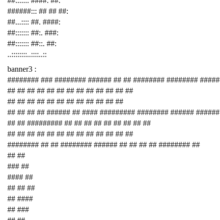
##::::::: ####: ##:
######::: ## ## ##:
##...:::: ##. ####:
##::::::: ##:. ###:
##::::::: ##::. ##:
..::::::::..::::..::
banner3 :
######## ### ######## ###### ## ## ######## ######## ####
## ## ## ## ## ## ## ## ## ## ## ## ##
## ## ## ## ## ## ## ## ## ## ## ##
## ## ## ## ###### ## #### ######### ######## ###### ######
## ## ######### ## ## ## ## ## ## ## ## ##
## ## ## ## ## ## ## ## ## ## ## ## ##
######## ## ## ######## ###### ## ## ## ## ######## ##
## ##
### ##
#### ##
## ## ##
## ####
## ###