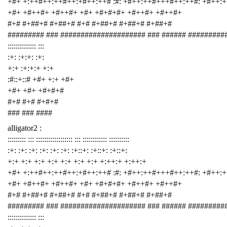
+#+ +:++#++:++#++:+#++:++# :#: +#++:++#+++#++:++#: +#++:
+#+ +#++#+ +#++#+ +#+ +#+#+#+ +#++#+ +#++#+
#+# #+##+# #+##+# #+# #+##+# #+##+# #+##+#
######### ### ##################### ### ###### #########
:::::::::::::: :::
:+: :+:+: :+:
+:+ :+:+:+ +:+
:#::+::# +#+ +:+ +#+
+#+ +#+ +#+#+#
#+# #+# #+#+#
### ### ####
alligator2 :
::::::::: ::: :::::::::::::::::: ::: :::::::::::: ::::::::::
:+: :+: :+: :+: :+: :+: :+::+: :+::+: :+::+:
+:+ +:+ +:+ +:+ +:+ +:+ +:+ +:++:+ +:++:+
+#+ +:++#++:++#++:+#++:++# :#: +#++:++#+++#++:++#: +#++:
+#+ +#++#+ +#++#+ +#+ +#+#+#+ +#++#+ +#++#+
#+# #+##+# #+##+# #+# #+##+# #+##+# #+##+#
######### ### ##################### ### ###### #########
:::::::::::::: :::