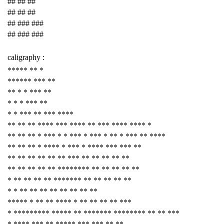
## ## ##
## ## ##
## ### ###
## ### ###
caligraphy :
***** ** *
****** *** **
** * * *** **
* * * *** **
* * *** ** *** ****
** ** ** **** *** **** ** *** **** **** *
** ** ** * *** * * *** * *** * ** * *** ** ****
** ** ** * **** * *** * **** *** *** **
** ** ** ** ** ** *** ** ** ** ** **
** ** ** ** ** ******** ** ** ** ** **
* ** ** ** ** ******* ** ** ** ** **
* * ** ** ** ** ** ** ** **
***** * ** ** **** * ** ** ** ** ***
* ********* ***** ** ******* ******** ** ** ***