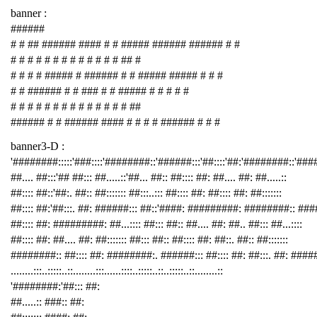
banner :
######
# # ## ###### #### # # ##### ###### ###### # #
# # # # # # # # # # # # # ## #
# # # # ##### # ###### # # ##### ##### # # #
# # ###### # # ### # # ##### # # # # #
# # # # # # # # # # # # # # ##
###### # # ###### #### # # # # ###### # # #
banner3-D :
'########:::::'###::::'########::'######:::'##::::'##:'########::'##
##.... ##:::'## ##::: ##.....::'##... ##:: ##:::: ##: ##.... ##: ##.....::
##:::: ##::'##:. ##:: ##::::::: ##:::..::: ##:::: ##: ##:::: ##: ##:::::::
##:::: ##:'##:::. ##: ######::: ##::'####: #########: ########:: ###
##:::: ##: #########: ##...:::: ##::: ##:: ##.... ##: ##.. ##::: ##...::::
##:::: ##: ##.... ##: ##::::::: ##::: ##:: ##:::: ##: ##::. ##:: ##:::::::
########:: ##:::: ##: ########:. ######::: ##:::: ##: ##:::. ##: ####
........:::..:::::..::........:::......::::..:::::..::..:::::..::........::
'########:'##::: ##:
##.....:: ###:: ##: