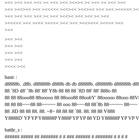
><< ><< ><< ><< >< ><< ><< ><<>< >< ><< >< ><< ><<
><< ><<><< ><< ><<<<< ><<><< ><<><< ><< ><< ><<<<< ><
><< ><< ><< ><< >< ><< ><<>< ><< ><< >< ><<
><<<<< ><< ><<< ><<<< ><< ><< ><<><<< ><<<< ><<
><<
><< ><<
><< ><<
><< ><<
><< ><<
><<< ><<
basic :
d8888b. .d8b. d88888b d888b db db d8888b. d88888b d88888b d8
88 `8D d8' `8b 88' 88' Y8b 88 88 88 `8D 88' 88' 888o 88
88 88 88ooo88 88ooooo 88 88ooo88 88oobY' 88ooooo 88ooo 88V
88 88 88~~~88 88~~~~~ 88 ooo 88~~~88 88`8b 88~~~~~ 88~~~
88 .8D 88 88 88. 88. ~8~ 88 88 88 `88. 88. 88 88 V888
Y8888D' YP YP Y88888P Y888P YP YP 88 YD Y88888P YP VP 
battle_s :
###### ##### ## ####### # # ### ###### # ####### # # # #