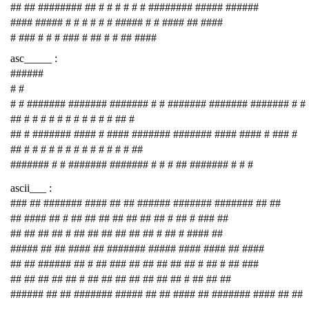
## ## ######## ## # # # # # # ######## ##### ######
#### ##### # # # # # # ##### # # #### ## ####
# ### # # # ### # ## # # ## ####
asc_____ :
######
# #
# # ####### ####### ####### # # ####### ####### ####### # #
## # # # # # # # # # # # ## #
## # ####### #### # #### ####### ####### #### #### # ### #
## # # # # # # # # # # # # # ##
####### # # ####### ####### # # # ## ####### # # #
ascii___ :
### ## ####### #### ## ## ###### ####### ####### ## ##
## #### ## # ## ## ## ## ## ## ## # ## # ### ##
## ## ## ## # ## ## ## ## ## ## # ## # #### ##
##### ## ## #### ## ####### ##### #### #### ## ####
## ## ###### ## # ## ### ## ## ## ## ## # ## # ## ###
## ## ## ## ## # ## ## ## ## ## ## ## # ## ## ##
###### ## ## ####### ##### ## ## #### ## ####### #### ## ##