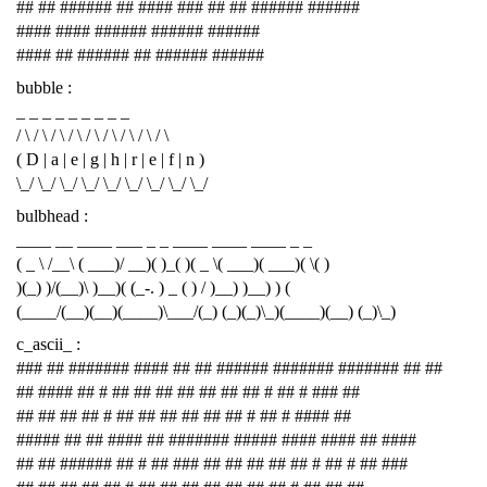
## ## ###### ## #### ### ## ## ###### ######
#### #### ###### ###### ######
#### ## ###### ## ###### ######
bubble :
_ _ _ _ _ _ _ _ _
/ \ / \ / \ / \ / \ / \ / \ / \ / \
( D | a | e | g | h | r | e | f | n )
\_/ \_/ \_/ \_/ \_/ \_/ \_/ \_/ \_/
bulbhead :
____ __ ____ ___ _ _ ____ ____ ____ _ _
( _ \ /__\ ( ___)/ __)( )_( )( _ \( ___)( ___)( \( )
)(_) )/(__)\ )__)( (_-. ) _ ( ) / )__) )__) ) (
(____/(__)(__)(____)\___/(_) (_)(_)\_)(____)(__) (_)\_)
c_ascii_ :
### ## ####### #### ## ## ###### ####### ####### ## ##
## #### ## # ## ## ## ## ## ## ## # ## # ### ##
## ## ## ## # ## ## ## ## ## ## # ## # #### ##
##### ## ## #### ## ####### ##### #### #### ## ####
## ## ###### ## # ## ### ## ## ## ## ## # ## # ## ###