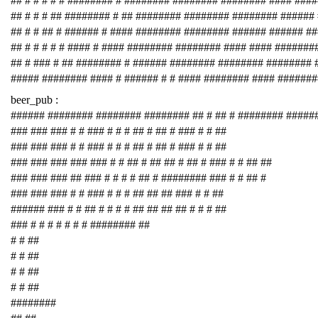
## # # # # # ######## # ######## ######## ######## #### ###
## # # # ## ######## # ## ######## ######## ######## ######
## # # ## # ###### # #### ######## ######## ###### ###### #
## # # # # # #### # #### ######## ######## #### #### #######
## # ### # ## ######## # ###### ######## ######## ########
##### ######## #### # ###### # # #### ######## #### #######
beer_pub :
###### ######## ######## ######## ## # ## # ######## #####
### ### ### # # ### # # # ## # ## # ### # # ##
### ### ### # # ### # # # ## # ## # ### # # ##
### ### ### ### ### # # ## # ## ## # ## # ### # # ## ##
### ### ### ## ### # # # # ## # ######## ### # # ## #
### ### ### # # ### # # # ## ## ## ### # # ##
###### ### # # ## # # # # ## ## ## ## # # # ##
### # # # # # # # ######## ##
# # ##
# # ##
# # ##
# # ##
########