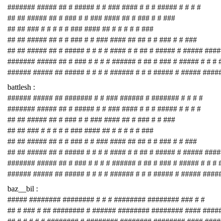
####### ##### ## # ##### # # ### #### # # # ##### # # # #
## ## ##### ## # ### # # ### #### ## # ### # # ###
## ## ### # # # # # ### #### ## # # # # # ###
## ## ##### ## # # ### # # ### #### ## ## # # ### # # ###
## ## ##### ## # ##### # # # # #### # # ## # ##### # ##### ###
####### ##### ## # ### # # # # ###### # ## # ### # ##### # # # 
###### ##### ## ##### # # # # ###### # # # ##### # ##### ####
battlesh :
###### ##### ## ####### # # ### ###### # ####### # # # #
####### ##### ## # ##### # # ### #### # # # ##### # # # #
## ## ##### ## # ### # # ### #### ## # ### # # ###
## ## ### # # # # # ### #### ## # # # # # ###
## ## ##### ## # # ### # # ### #### ## ## # # ### # # ###
## ## ##### ## # ##### # # # # #### # # ## # ##### # ##### ###
####### ##### ## # ### # # # # ###### # ## # ### # ##### # # # 
###### ##### ## ##### # # # # ###### # # # ##### # ##### ####
baz__bil :
##### ######## ######## # # # ######## ######## ### # #
## # ### # ## ######## # ###### ######## ######## #### ####