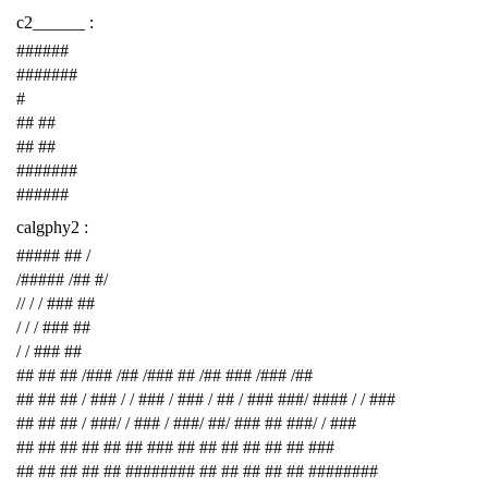
c2______ :
######
#######
#
## ##
## ##
#######
######
calgphy2 :
##### ## /
/##### /## #/
// / / ### ##
/ / / ### ##
/ / ### ##
## ## ## /### /## /### ## /## ### /### /##
## ## ## / ### / / ### / ### / ## / ### ###/ #### / / ###
## ## ## / ###/ / ### / ###/ ##/ ### ## ###/ / ###
## ## ## ## ## ## ### ## ## ## ## ## ## ###
## ## ## ## ## ######## ## ## ## ## ## ########