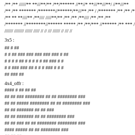
/** /** //////** **///**/** /**/****** //**//* **///**///**/ //**///**
/** /** ******* /*******//******/**///** /** / /******* /** /** /
/** ** **////** /**//// /////**/** /** /** /**//// /** /** /**
/******* //********//****** ***** /** /**/*** //****** /** *** 
/////// //////// ////// ///// // // /// ////// // /// //
3x5 :
## # ##
# # ## ### ### ### ### ### # ##
# # # # ## # # # # # ## ### # #
# # ### ### ## # # # ### # # #
## ### ##
4x4_offr :
#### # ## ## ##
## ## ### ######## ## ## ######## ###
## ## ##### ######## ## ## ######## ###
## ## ####### ## ## ###
## ## ####### ## ## ######## ###
## ## ### ## ## ######## ######## ###
#### ##### ## ## ######## ###