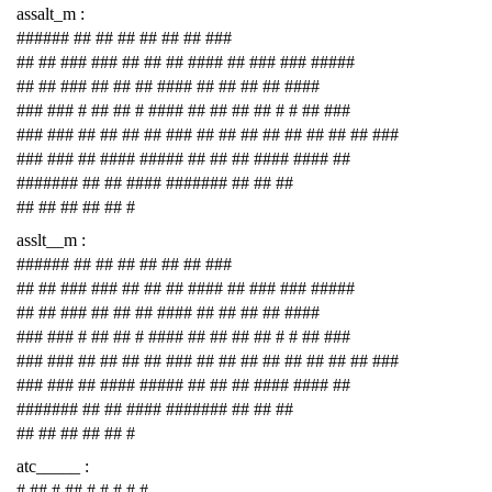
assalt_m :
###### ## ## ## ## ## ## ###
## ## ### ### ## ## ## #### ## ### ### #####
## ## ### ## ## ## #### ## ## ## ## ####
### ### # ## ## # #### ## ## ## ## # # ## ###
### ### ## ## ## ## ### ## ## ## ## ## ## ## ## ###
### ### ## #### ##### ## ## ## #### #### ##
####### ## ## #### ####### ## ## ##
## ## ## ## ## #
asslt__m :
###### ## ## ## ## ## ## ###
## ## ### ### ## ## ## #### ## ### ### #####
## ## ### ## ## ## #### ## ## ## ## ####
### ### # ## ## # #### ## ## ## ## # # ## ###
### ### ## ## ## ## ### ## ## ## ## ## ## ## ## ###
### ### ## #### ##### ## ## ## #### #### ##
####### ## ## #### ####### ## ## ##
## ## ## ## ## #
atc_____ :
# ## # ## # # # # #