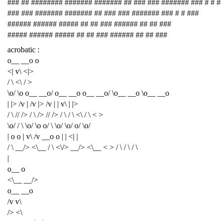
### ## ######## ####### ####### ## ### ### ####### ### # # 
### ### ####### ####### ## ### ### ####### ### # # ###
###### ###### ##### ## ## ### ###### ## ## ###
##### ###### ##### ## ## ### ###### ## ## ###
acrobatic :
o__ __o o
<| v\ <|>
/ \ <\ / >
\o/ \o o__ __o/ o__ __o o__ __o/ \o__ __o \o__ __o
| |> /v | /v |> /v | | v\ | |>
/ \ // /> / \ /> // /> / \ / \ <\ / \ < >
\o/ / \ \o/ \o o/ \ \o/ \o/ o/ \o/
| o o | v\ /v __o o | | <| |
/ \ __/> <\__ / \ <\/> __/> <\__ < > / \ / \ / \
|
o__ o
<\__ __/>
o__ __o
/v v\
/> <\