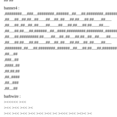
## ##
banner4 :
.########.....###....########..######...##.....##.########..####
.##.....##...##.##...##.......##....##..##.....##.##.....##.##.......##......
.##.....##..##...##..##.......##........##.....##.##.....##.##.......##......
.##.....##.##.....##.######...##...####.#########.########..######
.##.....##.#########.##.......##....##..##.....##.##...##...##.......##......
.##.....##.##.....##.##.......##....##..##.....##.##....##..##.......##......
.########..##.....##.########..######...##.....##.##.....##.########
.##....##
.###...##
.####..##
.##.##.##
.##..####
.##...###
.##....##
barbwire :
><<<<< ><<
><< ><< ><< ><
><< ><< ><< ><< ><< ><< >< ><<< ><< ><>< ><