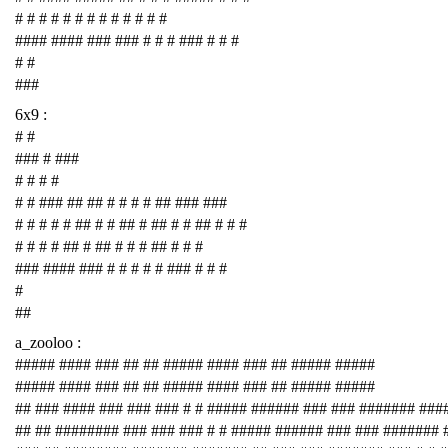
# # # # # # # # # # # # #
#### #### ### ### # # # ### # # #
# #
###
6x9 :
# #
### # ###
# # # #
# # ### ## ## # # # # ## ### ###
# # # # # ## # # ## # ## # # ## # # #
# # # # ## # ## # # # ## # # #
### #### ### # # # # # ### # # #
#
##
a_zooloo :
##### #### ### ## ## ##### #### ### ## ##### #####
##### #### ### ## ## ##### #### ### ## ##### #####
## ### #### ### ### ### # # ##### ###### ### ### ####### ###
## ## ######## ### ### ### # # ##### ###### ### ### #######