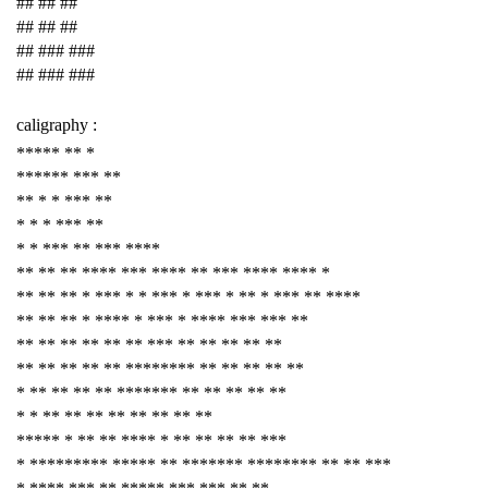
## ## ##
## ## ##
## ### ###
## ### ###
caligraphy :
***** ** *
****** *** **
** * * *** **
* * * *** **
* * *** ** *** ****
** ** ** **** *** **** ** *** **** **** *
** ** ** * *** * * *** * *** * ** * *** ** ****
** ** ** * **** * *** * **** *** *** **
** ** ** ** ** ** *** ** ** ** ** **
** ** ** ** ** ******** ** ** ** ** **
* ** ** ** ** ******* ** ** ** ** **
* * ** ** ** ** ** ** ** **
***** * ** ** **** * ** ** ** ** ***
* ********* ***** ** ******* ******** ** ** ***