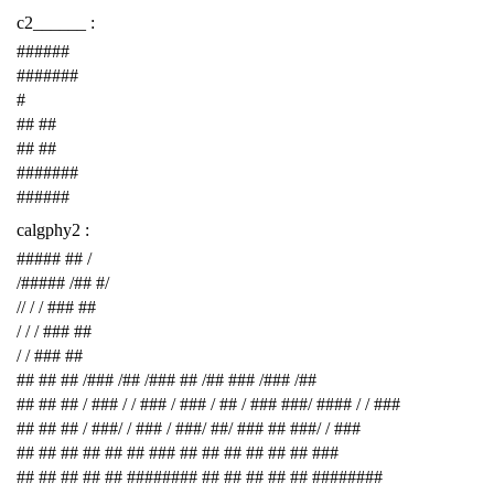
c2______ :
######
#######
#
## ##
## ##
#######
######
calgphy2 :
##### ## /
/##### /## #/
// / / ### ##
/ / / ### ##
/ / ### ##
## ## ## /### /## /### ## /## ### /### /##
## ## ## / ### / / ### / ### / ## / ### ###/ #### / / ###
## ## ## / ###/ / ### / ###/ ##/ ### ## ###/ / ###
## ## ## ## ## ## ### ## ## ## ## ## ## ###
## ## ## ## ## ######## ## ## ## ## ## ########