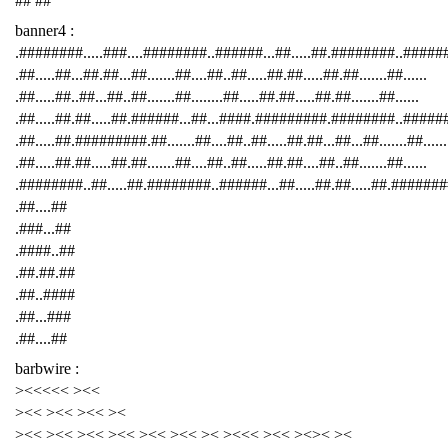
## ##
banner4 :
.########.....###....########..######...##.....##.########..####
.##.....##...##.##...##.......##....##..##.....##.##.....##.##.......##......
.##.....##..##...##..##.......##........##.....##.##.....##.##.......##......
.##.....##.##.....##.######...##...####.#########.########..######
.##.....##.#########.##.......##....##..##.....##.##...##...##.......##......
.##.....##.##.....##.##.......##....##..##.....##.##....##..##.......##......
.########..##.....##.########..######...##.....##.##.....##.########
.##....##
.###...##
.####..##
.##.##.##
.##..####
.##...###
.##....##
barbwire :
><<<<< ><<
><< ><< ><< ><
><< ><< ><< ><< ><< ><< >< ><<< ><< ><>< ><