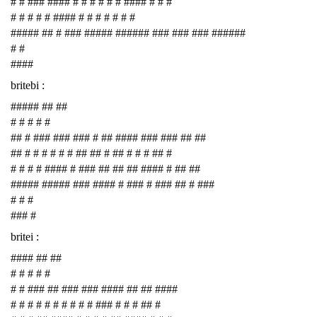
# # ### #### # # # # # # #### # # #
# # # # # #### # # # # # # #
##### ## # ### ##### ###### ### ### ### ######
# #
####
britebi :
##### ## ##
# # # # #
## # ### ### ### # ## #### ### ### ## ##
## # # # # # # ## ## # ## # # # ## #
# # # # #### # ### ## ## ## #### # ## ##
##### ##### ### #### # ### # ### ## # ###
# # #
### #
britei :
#### ## ##
# # # # #
# # ### ## ### ### #### ## ## ####
# # # # # # # # # # ### # # # ## #