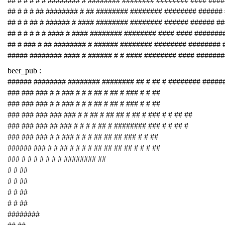
## # # # # # ######## # ######## ######## ######## #### ###
## # # # ## ######## # ## ######## ######## ######## ######
## # # ## # ###### # #### ######## ######## ###### ###### #
## # # # # # #### # #### ######## ######## #### #### #######
## # ### # ## ######## # ###### ######## ######## ########
##### ######## #### # ###### # # #### ######## #### #######
beer_pub :
###### ######## ######## ######## ## # ## # ######## #####
### ### ### # # ### # # # ## # ## # ### # # ##
### ### ### # # ### # # # ## # ## # ### # # ##
### ### ### ### ### # # ## # ## ## # ## # ### # # ## ##
### ### ### ## ### # # # # ## # ######## ### # # ## #
### ### ### # # ### # # # ## ## ## ### # # ##
###### ### # # ## # # # # ## ## ## ## # # # ##
### # # # # # # # ######## ##
# # ##
# # ##
# # ##
# # ##
########