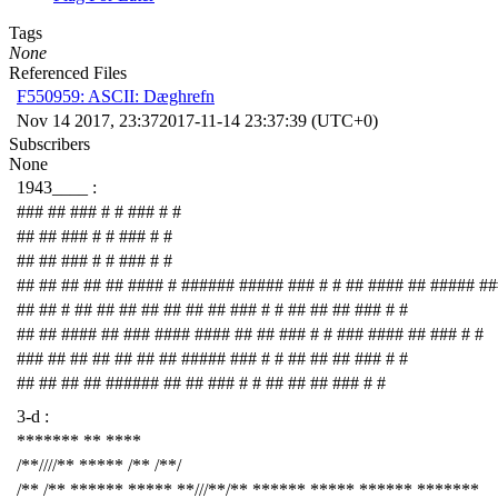
Tags
None
Referenced Files
F550959: ASCII: Dæghrefn
Nov 14 2017, 23:37
2017-11-14 23:37:39 (UTC+0)
Subscribers
None
1943____ :
### ## ### # # ### # #
## ## ### # # ### # #
## ## ### # # ### # #
## ## ## ## ## #### # ###### ##### ### # # ## #### ## ##### ##
## ## # ## ## ## ## ## ## ## ### # # ## ## ## ### # #
## ## #### ## ### #### #### ## ## ### # # ### #### ## ### # #
### ## ## ## ## ## ## ##### ### # # ## ## ## ### # #
## ## ## ## ###### ## ## ### # # ## ## ## ### # #
3-d :
******* ** ****
/**////** ***** /** /**/
/** /** ****** ***** **///**/** ****** ***** ****** *******