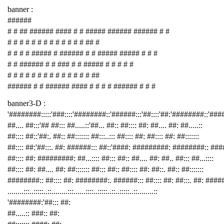
banner :
######
# # ## ###### #### # # ##### ###### ###### # #
# # # # # # # # # # # # # ## #
# # # # ##### # ###### # # ##### ##### # # #
# # ###### # # ### # # ##### # # # # #
# # # # # # # # # # # # # # ##
###### # # ###### #### # # # # ###### # # #
banner3-D :
'########:::::'###::::'########::'######:::'##::::'##:'########::'##
##.... ##:::'## ##::: ##.....::'##... ##:: ##:::: ##: ##.... ##: ##.....::
##:::: ##::'##:. ##:: ##::::::: ##:::..::: ##:::: ##: ##:::: ##: ##:::::::
##:::: ##:'##:::. ##: ######::: ##::'####: #########: ########:: ###
##:::: ##: #########: ##...:::: ##::: ##:: ##.... ##: ##.. ##::: ##...::::
##:::: ##: ##.... ##: ##::::::: ##::: ##:: ##:::: ##: ##::. ##:: ##:::::::
########:: ##:::: ##: ########:. ######::: ##:::: ##: ##:::. ##: ####
........:::..:::::..::........:::......::::..:::::..::..:::::..::........::
'########:'##::: ##:
##.....:: ###:: ##: