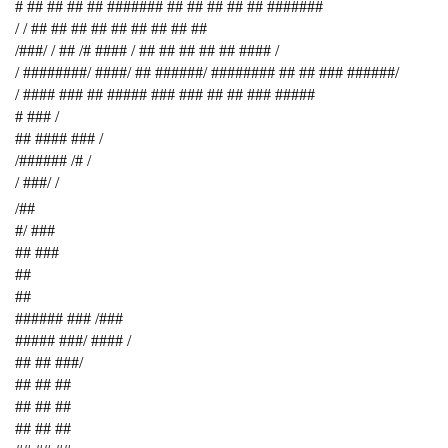
# ## ## ## ## ####### ## ## ## ## ## #######
/ / ## ## ## ## ## ## ## ## ##
/###/ / ## /# #### / ## ## ## ## ## #### /
/ ########/ ####/ ## ######/ ######## ## ## ### ######/
/ #### ### ## ##### ### ### ## ## ### #####
# ### /
## #### ### /
/###### /# /
/ ###/ /
/##
#/ ###
## ###
##
##
###### ### /###
##### ###/ #### /
## ## ###/
## ## ##
## ## ##
## ## ##