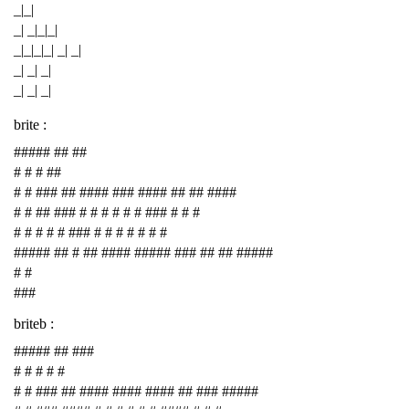
_|_|
_| _|_|_|
_|_|_|_| _| _|
_| _| _|
_| _| _|
brite :
##### ## ##
# # # ##
# # ### ## #### ### #### ## ## ####
# # ## ### # # # # # # ### # # #
# # # # # ### # # # # # # #
##### ## # ## #### ##### ### ## ## #####
# #
###
briteb :
##### ## ###
# # # # #
# # ### ## #### #### #### ## ### #####