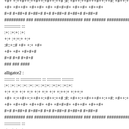
+#+ +:++#++:++#++:+#++:++# :#: +#++:++#+++#++:++#: +#++:
+#+ +#++#+ +#++#+ +#+ +#+#+#+ +#++#+ +#++#+
#+# #+##+# #+##+# #+# #+##+# #+##+# #+##+#
######### ### ##################### ### ###### #########
:::::::::::::: :::
:+: :+:+: :+:
+:+ :+:+:+ +:+
:#::+::# +#+ +:+ +#+
+#+ +#+ +#+#+#
#+# #+# #+#+#
### ### ####
alligator2 :
::::::::: ::: :::::::::::::::::: ::: :::::::::::: ::::::::::
:+: :+: :+: :+: :+: :+: :+::+: :+::+: :+::+:
+:+ +:+ +:+ +:+ +:+ +:+ +:+ +:++:+ +:++:+
+#+ +:++#++:++#++:+#++:++# :#: +#++:++#+++#++:++#: +#++:
+#+ +#++#+ +#++#+ +#+ +#+#+#+ +#++#+ +#++#+
#+# #+##+# #+##+# #+# #+##+# #+##+# #+##+#
######### ### ##################### ### ###### #########
:::::::::::::: :::