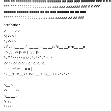
### ## ######## ####### ####### ## ### ### ####### ### # # 
### ### ####### ####### ## ### ### ####### ### # # ###
###### ###### ##### ## ## ### ###### ## ## ###
##### ###### ##### ## ## ### ###### ## ## ###
acrobatic :
o__ __o o
<| v\ <|>
/ \ <\ / >
\o/ \o o__ __o/ o__ __o o__ __o/ \o__ __o \o__ __o
| |> /v | /v |> /v | | v\ | |>
/ \ // /> / \ /> // /> / \ / \ <\ / \ < >
\o/ / \ \o/ \o o/ \ \o/ \o/ o/ \o/
| o o | v\ /v __o o | | <| |
/ \ __/> <\__ / \ <\/> __/> <\__ < > / \ / \ / \
|
o__ o
<\__ __/>
o__ __o
/v v\
/> <\