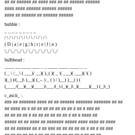
## ## ###### ## #### ### ## ## ###### ######
#### #### ###### ###### ######
#### ## ###### ## ###### ######
bubble :
_ _ _ _ _ _ _ _ _
/ \ / \ / \ / \ / \ / \ / \ / \ / \
( D | a | e | g | h | r | e | f | n )
\_/ \_/ \_/ \_/ \_/ \_/ \_/ \_/ \_/
bulbhead :
____ __ ____ ___ _ _ ____ ____ ____ _ _
( _ \ /__\ ( ___)/ __)( )_( )( _ \( ___)( ___)( \( )
)(_) )/(__)\ )__)( (_-. ) _ ( ) / )__) )__) ) (
(____/(__)(__)(____)\___/(_) (_)(_)\_)(____)(__) (_)\_)
c_ascii_ :
### ## ####### #### ## ## ###### ####### ####### ## ##
## #### ## # ## ## ## ## ## ## ## # ## # ### ##
## ## ## ## # ## ## ## ## ## ## # ## # #### ##
##### ## ## #### ## ####### ##### #### #### ## ####
## ## ###### ## # ## ### ## ## ## ## ## # ## # ## ###