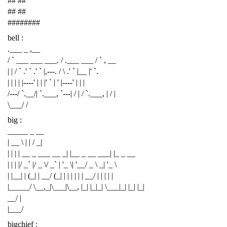
## ##
## ##
########
bell :
.___ _ ,__
/ ` ___ ___ ___. / .___ ___ / ` , __
| | / ` .' ` .' ` |,---. / \ .' ` |__ |' `.
| | | | |----' | | |' ` | ' |----' | | |
/---/ `.__/| `.___, `---| / | / `.___, | / |
\___/ /
big :
_____ _ __
| __ \ | | / _|
| | | | __ _ ___ __ _| |__ _ __ ___| |_ _ __
| | | |/ _` |/ _ \/ _` | '_ \| '__/ _ \ _| '_ \
| |__| | (_| | __/ (_| | | | | | | __/ | | | | |
|_____/ \__,_|\___|\__, |_| |_|_| \___|_| |_| |_|
__/ |
|___/
bigchief :