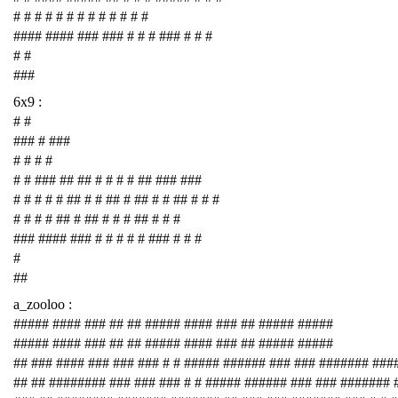
# # # # # # # # # # # # #
#### #### ### ### # # # ### # # #
# #
###
6x9 :
# #
### # ###
# # # #
# # ### ## ## # # # # ## ### ###
# # # # # ## # # ## # ## # # ## # # #
# # # # ## # ## # # # ## # # #
### #### ### # # # # # ### # # #
#
##
a_zooloo :
##### #### ### ## ## ##### #### ### ## ##### #####
##### #### ### ## ## ##### #### ### ## ##### #####
## ### #### ### ### ### # # ##### ###### ### ### ####### ###
## ## ######## ### ### ### # # ##### ###### ### ### #######