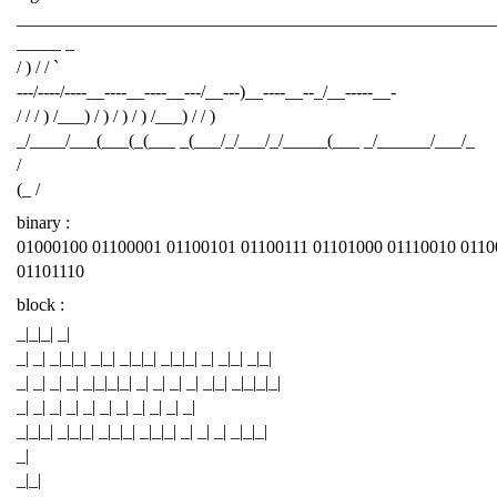
______________________________________________________
_____ _
/ ) / / `
---/----/----__----__----__---/__---)__----__--_/__-----__-
/ / / ) /___) / ) / ) / ) /___) / / )
_/____/___(___(_(___ _(___/_/___/_/_____(___ _/______/___/_
/
(_ /
binary :
01000100 01100001 01100101 01100111 01101000 01110010 0110
01101110
block :
_|_|_| _|
_| _| _|_|_| _|_| _|_|_| _|_|_| _| _|_| _|_|
_| _| _| _| _|_|_|_| _| _| _| _| _|_| _|_|_|_|
_| _| _| _| _| _| _| _| _| _| _|
_|_|_| _|_|_| _|_|_| _|_|_| _| _| _| _|_|_|
_|
_|_|