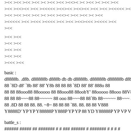
><< ><< ><< ><< >< ><< ><< ><<>< >< ><< >< ><< ><<
><< ><<><< ><< ><<<<< ><<><< ><<><< ><< ><< ><<<<< ><
><< ><< ><< ><< >< ><< ><<>< ><< ><< >< ><<
><<<<< ><< ><<< ><<<< ><< ><< ><<><<< ><<<< ><<
><<
><< ><<
><< ><<
><< ><<
><< ><<
><<< ><<
basic :
d8888b. .d8b. d88888b d888b db db d8888b. d88888b d88888b d8
88 `8D d8' `8b 88' 88' Y8b 88 88 88 `8D 88' 88' 888o 88
88 88 88ooo88 88ooooo 88 88ooo88 88oobY' 88ooooo 88ooo 88V
88 88 88~~~88 88~~~~~ 88 ooo 88~~~88 88`8b 88~~~~~ 88~~~
88 .8D 88 88 88. 88. ~8~ 88 88 88 `88. 88. 88 88 V888
Y8888D' YP YP Y88888P Y888P YP YP 88 YD Y88888P YP VP 
battle_s :
###### ##### ## ####### # # ### ###### # ####### # # # #