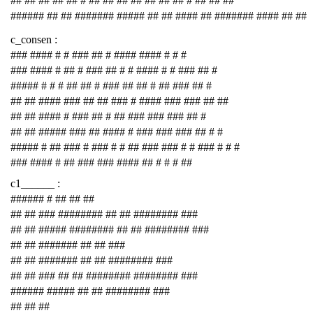
## ## ## ## ## # ## ## ## ## ## ## ## # ## ## ##
###### ## ## ####### ##### ## ## #### ## ####### #### ## ##
c_consen :
### #### # # ### ## # #### #### # # #
### #### # ## # ### ## # # #### # # ### ## #
##### # # # ## ## # ### ## ## # ## ### ## #
## ## #### ### ## ## ### # #### ### ### ## ##
## ## #### # ### ## # ## ### ### ### ## #
## ## ##### ### ## #### # ### ### ### ## # #
##### # ## ### # ### # # ## ### ### # # ### # # #
### #### # ## ### ### #### ## # # # ##
c1______ :
###### # ## ## ##
## ## ### ######## ## ## ######## ###
## ## ##### ######## ## ## ######## ###
## ## ####### ## ## ###
## ## ####### ## ## ######## ###
## ## ### ## ## ######## ######## ###
###### ##### ## ## ######## ###
## ## ##