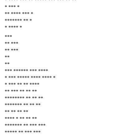
* **** *** ** ***** *** *** ** **
* *** *
** **** *** *
******* ** *
* **** *
***
** ***
** ***
**
**
*** ****** *** ****
* *** ***** **** **** *
* *** ** ** ****
** *** ** ** **
******** ** ** **
******* ** ** **
** ** ** **
**** * ** ** **
******* ** *** ***
***** ** *** ***