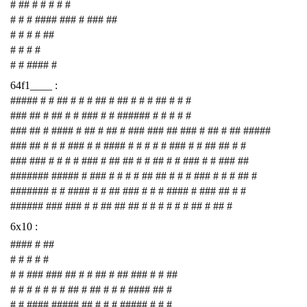
# ## # # # # #
# # # #### ### # ### ##
# # # # ##
# # # #
# # #### #
64f1____ :
##### # # ## # # # ## # ## # # # ## # # #
### ## # ## # # ### # # ###### # # # # #
### ## # #### # ## # ## # ### ### ## ### # ## # ## #####
### ## # # # ### # # #### # # # # # ### # # ## ## # #
### ### # # # # ### # ## ## # # ## # # ### # # ### ##
####### ##### # ### # # # # ## ## # # # ### # # # ## #
####### # # #### # # ## ### # # # #### # ### ## # #
###### ### ### # # ## ## ## # # # # # # ## # ## #
6x10 :
#### # ##
# # # # #
# # ### ### ## # # ## # ## ### # # ##
# # # # # # # ## # ## # # # #### ## #
# # #### ##### ## # # # ##### # # #