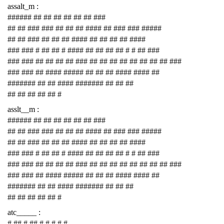
assalt_m :
###### ## ## ## ## ## ## ###
## ## ### ### ## ## ## #### ## ### ### #####
## ## ### ## ## ## #### ## ## ## ## ####
### ### # ## ## # #### ## ## ## ## # # ## ###
### ### ## ## ## ## ### ## ## ## ## ## ## ## ## ###
### ### ## #### ##### ## ## ## #### #### ##
####### ## ## #### ####### ## ## ##
## ## ## ## ## #
asslt__m :
###### ## ## ## ## ## ## ###
## ## ### ### ## ## ## #### ## ### ### #####
## ## ### ## ## ## #### ## ## ## ## ####
### ### # ## ## # #### ## ## ## ## # # ## ###
### ### ## ## ## ## ### ## ## ## ## ## ## ## ## ###
### ### ## #### ##### ## ## ## #### #### ##
####### ## ## #### ####### ## ## ##
## ## ## ## ## #
atc_____ :
# ## # ## # # # # #