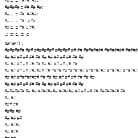
##::::::: ####: ##:
######::: ## ## ##:
##...:::: ##. ####:
##::::::: ##:. ###:
##::::::: ##::. ##:
..::::::::..::::..::
banner3 :
######## ### ######## ###### ## ## ######## ######## ####
## ## ## ## ## ## ## ## ## ## ## ## ##
## ## ## ## ## ## ## ## ## ## ## ##
## ## ## ## ###### ## #### ######### ######## ###### ######
## ## ######### ## ## ## ## ## ## ## ## ##
## ## ## ## ## ## ## ## ## ## ## ## ##
######## ## ## ######## ###### ## ## ## ## ######## ##
## ##
### ##
#### ##
## ## ##
## ####
## ###