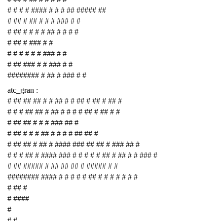
# # # # #### # # # ## ##### ##
# ## # ## # # # ### # #
# ## # # # # ## # # # #
# ## # ### # #
# # # # # # ### # #
# ## ### # # ### # #
######## # ## # ### # #
atc_gran :
# ## ## ## # # ## # # ## # ## # ## #
# # # ## ## # ## # # # # ## # ## # #
# ## ## # # # ### ## #
# ## # # # ## # # # # ## ## #
# ## ## # ## # #### ### ## ## # ### ## #
# # # ## # #### ### # # # # # ## # ## # # ### #
# ## ##### # ## ## ## # ##### # #
######## #### # # # # # ## # # # # # # #
# ## #
# ####
#
# #