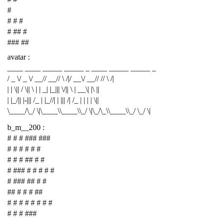
#
# # #
# ## #
### ##
avatar :
____ ____ _____ _____ _ ____ _____ _____ _
/ _ \/ _ \/ __// __// \ /|/ __\/ __// // \ /|
| | \|| / \|| \ | | _| |_||| \/|| \ | __\| |\ ||
| |_/|| |-||| /_ | |_//| | ||| /| /_ | | | | \||
\____/\_/ \|\____\\____\\_/ \|\_/\_\\____\\_/ \_/ \|
b_m__200 :
# # # ### ###
# # # # # #
# # # ## # #
# ### # # # # #
# ### ## # #
## # # # ##
# # # # # # # #
# # # ###