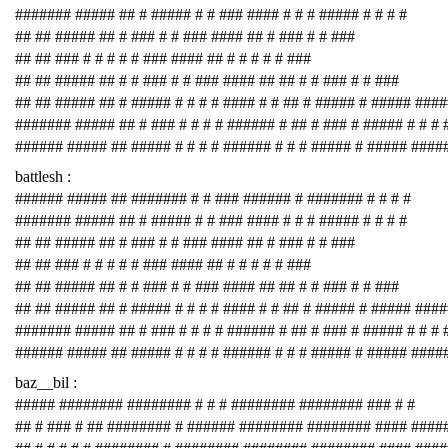
####### ##### ## # ##### # # ### #### # # # ##### # # # #
## ## ##### ## # ### # # ### #### ## # ### # # ###
## ## ### # # # # # ### #### ## # # # # # ###
## ## ##### ## # # ### # # ### #### ## ## # # ### # # ###
## ## ##### ## # ##### # # # # #### # # ## # ##### # ##### ###
####### ##### ## # ### # # # # ###### # ## # ### # ##### # # # 
###### ##### ## ##### # # # # ###### # # # ##### # ##### ####
battlesh :
###### ##### ## ####### # # ### ###### # ####### # # # #
####### ##### ## # ##### # # ### #### # # # ##### # # # #
## ## ##### ## # ### # # ### #### ## # ### # # ###
## ## ### # # # # # ### #### ## # # # # # ###
## ## ##### ## # # ### # # ### #### ## ## # # ### # # ###
## ## ##### ## # ##### # # # # #### # # ## # ##### # ##### ###
####### ##### ## # ### # # # # ###### # ## # ### # ##### # # # 
###### ##### ## ##### # # # # ###### # # # ##### # ##### ####
baz__bil :
##### ######## ######## # # # ######## ######## ### # #
## # ### # ## ######## # ###### ######## ######## #### ####