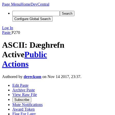
Page Menu
Home
DevCentral
Search
Configure Global Search
Log In
Paste
P270
ASCII: Dæghrefn
Active
Public
Actions
Authored by
dereckson
on Nov 14 2017, 23:37.
Edit Paste
Archive Paste
View Raw File
Subscribe
Mute Notifications
Award Token
Flag For Later