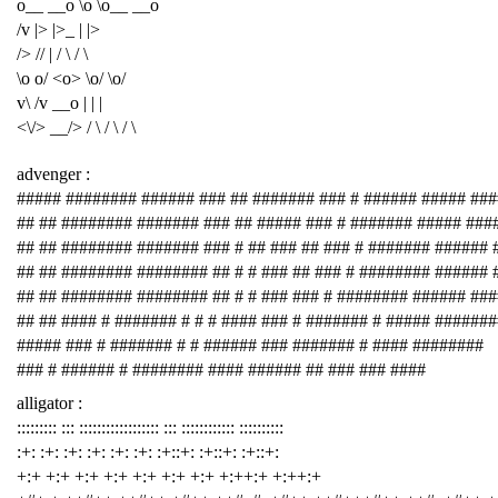
o__ __o \o \o__ __o
/v |> |>_ | |>
/> // | / \ / \
\o o/ <o> \o/ \o/
v\ /v __o | | |
<\/> __/> / \ / \ / \
advenger :
##### ######## ###### ### ## ####### ### # ###### ##### ###
## ## ######## ####### ### ## ##### ### # ####### ##### ###
## ## ######## ####### ### # ## ### ## ### # ####### ###### 
## ## ######## ######## ## # # ### ## ### # ######## ###### 
## ## ######## ######## ## # # ### ### # ######## ###### ##
## ## #### # ####### # # # #### ### # ####### # ##### #######
##### ### # ####### # # ###### ### ####### # #### ########
### # ###### # ######## #### ###### ## ### ### ####
alligator :
::::::::: ::: :::::::::::::::::: ::: :::::::::::: ::::::::::
:+: :+: :+: :+: :+: :+: :+::+: :+::+: :+::+:
+:+ +:+ +:+ +:+ +:+ +:+ +:+ +:++:+ +:++:+