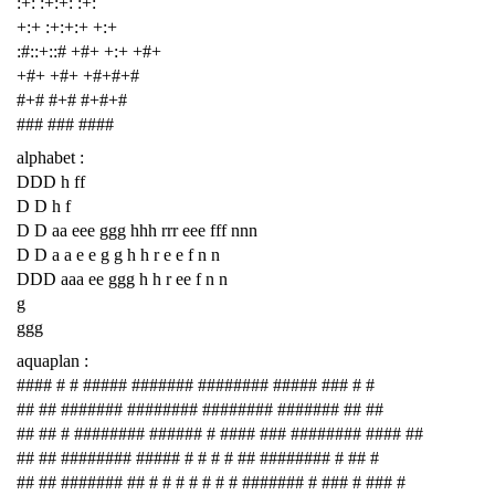
:+: :+:+: :+:
+:+ :+:+:+ +:+
:#::+::# +#+ +:+ +#+
+#+ +#+ +#+#+#
#+# #+# #+#+#
### ### ####
alphabet :
DDD h ff
D D h f
D D aa eee ggg hhh rrr eee fff nnn
D D a a e e g g h h r e e f n n
DDD aaa ee ggg h h r ee f n n
g
ggg
aquaplan :
#### # # ##### ####### ######## ##### ### # #
## ## ####### ######## ######## ####### ## ##
## ## # ######## ###### # #### ### ######## #### ##
## ## ######## ##### # # # # ## ######## # ## #
## ## ####### ## # # # # # # # ####### # ### # ### #