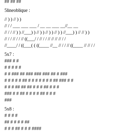
## ## ##
5lineoblique :
// ) ) // ) )
// / / ___ ___ ___ / __ __ ___ __//__ __
// / / // ) ) //___) ) // ) ) // ) ) // ) ) //___) ) // // ) )
// / / // / / // ((___/ / // / / // // // // / /
//____/ / ((___( ( ((____ //__ // / / // ((____ // // / /
5x7 :
### # #
# # # # #
# # ### ## ### ### ### ## # ###
# # # # # ## # # # # # # # ## ### # #
# # # ## ## ## # # # ## # # #
### # # ## # # # # ## # # #
###
5x8 :
# # # #
## # # # # ##
# # # ## # # # ####