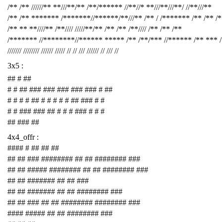
/** /** //////** **///**/** /**/****** //**//* **///**///**/ //**///**
/** /** ******* /*******//******/**///** /** / /******* /** /** /
/** ** **////** /**//// /////**/** /** /** /**//// /** /** /**
/******* //********//****** ***** /** /**/*** //****** /** *** 
/////// //////// ////// ///// // // /// ////// // /// //
3x5 :
## # ##
# # ## ### ### ### ### ### # ##
# # # # ## # # # # # ## ### # #
# # ### ### ## # # # ### # # #
## ### ##
4x4_offr :
#### # ## ## ##
## ## ### ######## ## ## ######## ###
## ## ##### ######## ## ## ######## ###
## ## ####### ## ## ###
## ## ####### ## ## ######## ###
## ## ### ## ## ######## ######## ###
#### ##### ## ## ######## ###