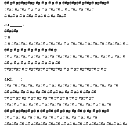
## ## ######## ## # # # # # # ######## ##### ######
#### ##### # # # # # # ##### # # #### ## ####
# ### # # # ### # ## # # ## ####
asc_____ :
######
# #
# # ####### ####### ####### # # ####### ####### ####### # #
## # # # # # # # # # # # ## #
## # ####### #### # #### ####### ####### #### #### # ### #
## # # # # # # # # # # # # # ##
####### # # ####### ####### # # # ## ####### # # #
ascii___ :
### ## ####### #### ## ## ###### ####### ####### ## ##
## #### ## # ## ## ## ## ## ## ## # ## # ### ##
## ## ## ## # ## ## ## ## ## ## # ## # #### ##
##### ## ## #### ## ####### ##### #### #### ## ####
## ## ###### ## # ## ### ## ## ## ## ## # ## # ## ###
## ## ## ## ## # ## ## ## ## ## ## ## # ## ## ##
###### ## ## ####### ##### ## ## #### ## ####### #### ## ##