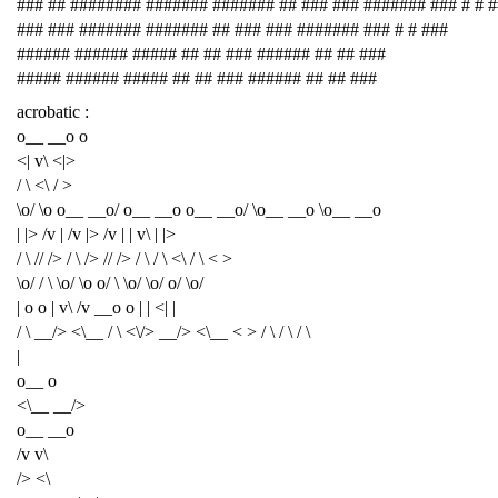
### ## ######## ####### ####### ## ### ### ####### ### # # 
### ### ####### ####### ## ### ### ####### ### # # ###
###### ###### ##### ## ## ### ###### ## ## ###
##### ###### ##### ## ## ### ###### ## ## ###
acrobatic :
o__ __o o
<| v\ <|>
/ \ <\ / >
\o/ \o o__ __o/ o__ __o o__ __o/ \o__ __o \o__ __o
| |> /v | /v |> /v | | v\ | |>
/ \ // /> / \ /> // /> / \ / \ <\ / \ < >
\o/ / \ \o/ \o o/ \ \o/ \o/ o/ \o/
| o o | v\ /v __o o | | <| |
/ \ __/> <\__ / \ <\/> __/> <\__ < > / \ / \ / \
|
o__ o
<\__ __/>
o__ __o
/v v\
/> <\