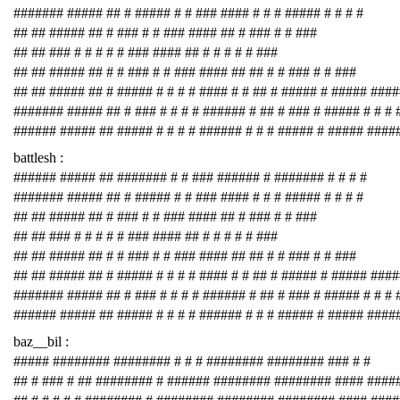
####### ##### ## # ##### # # ### #### # # # ##### # # # #
## ## ##### ## # ### # # ### #### ## # ### # # ###
## ## ### # # # # # ### #### ## # # # # # ###
## ## ##### ## # # ### # # ### #### ## ## # # ### # # ###
## ## ##### ## # ##### # # # # #### # # ## # ##### # ##### ###
####### ##### ## # ### # # # # ###### # ## # ### # ##### # # # 
###### ##### ## ##### # # # # ###### # # # ##### # ##### ####
battlesh :
###### ##### ## ####### # # ### ###### # ####### # # # #
####### ##### ## # ##### # # ### #### # # # ##### # # # #
## ## ##### ## # ### # # ### #### ## # ### # # ###
## ## ### # # # # # ### #### ## # # # # # ###
## ## ##### ## # # ### # # ### #### ## ## # # ### # # ###
## ## ##### ## # ##### # # # # #### # # ## # ##### # ##### ###
####### ##### ## # ### # # # # ###### # ## # ### # ##### # # # 
###### ##### ## ##### # # # # ###### # # # ##### # ##### ####
baz__bil :
##### ######## ######## # # # ######## ######## ### # #
## # ### # ## ######## # ###### ######## ######## #### ####