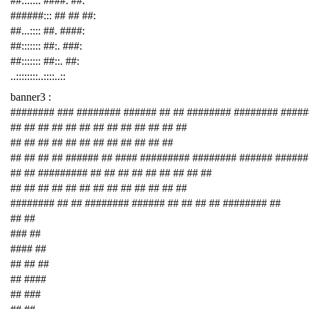
##::::::: ####: ##:
######::: ## ## ##:
##...:::: ##. ####:
##::::::: ##:. ###:
##::::::: ##::. ##:
..::::::::..::::..::
banner3 :
######## ### ######## ###### ## ## ######## ######## ####
## ## ## ## ## ## ## ## ## ## ## ## ##
## ## ## ## ## ## ## ## ## ## ## ##
## ## ## ## ###### ## #### ######### ######## ###### ######
## ## ######### ## ## ## ## ## ## ## ## ##
## ## ## ## ## ## ## ## ## ## ## ## ##
######## ## ## ######## ###### ## ## ## ## ######## ##
## ##
### ##
#### ##
## ## ##
## ####
## ###