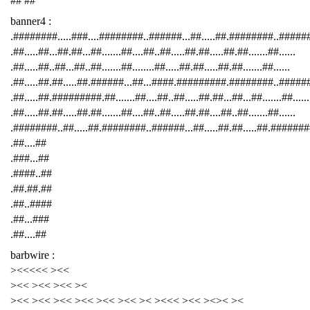
## ##
banner4 :
.########.....###....########..######...##.....##.########..####
.##.....##...##.##...##.......##....##..##.....##.##.....##.##.......##......
.##.....##..##...##..##.......##........##.....##.##.....##.##.......##......
.##.....##.##.....##.######...##...####.#########.########..######
.##.....##.#########.##.......##....##..##.....##.##...##...##.......##......
.##.....##.##.....##.##.......##....##..##.....##.##....##..##.......##......
.########..##.....##.########..######...##.....##.##.....##.########
.##....##
.###...##
.####..##
.##.##.##
.##..####
.##...###
.##....##
barbwire :
><<<<< ><<
><< ><< ><< ><
><< ><< ><< ><< ><< ><< >< ><<< ><< ><>< ><