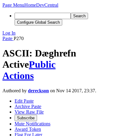
Page Menu
Home
DevCentral
Search
Configure Global Search
Log In
Paste
P270
ASCII: Dæghrefn
Active
Public
Actions
Authored by
dereckson
on Nov 14 2017, 23:37.
Edit Paste
Archive Paste
View Raw File
Subscribe
Mute Notifications
Award Token
Flag For Later