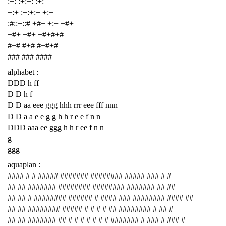
:+: :+:+: :+:
+:+ :+:+:+ +:+
:#::+::# +#+ +:+ +#+
+#+ +#+ +#+#+#
#+# #+# #+#+#
### ### ####
alphabet :
DDD h ff
D D h f
D D aa eee ggg hhh rrr eee fff nnn
D D a a e e g g h h r e e f n n
DDD aaa ee ggg h h r ee f n n
g
ggg
aquaplan :
#### # # ##### ####### ######## ##### ### # #
## ## ####### ######## ######## ####### ## ##
## ## # ######## ###### # #### ### ######## #### ##
## ## ######## ##### # # # # ## ######## # ## #
## ## ####### ## # # # # # # # ####### # ### # ### #