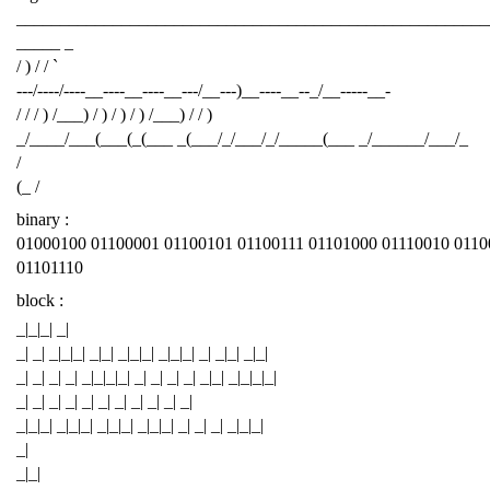
______________________________________________________
_____ _
/ ) / / `
---/----/----__----__----__---/__---)__----__--_/__-----__-
/ / / ) /___) / ) / ) / ) /___) / / )
_/____/___(___(_(___ _(___/_/___/_/_____(___ _/______/___/_
/
(_ /
binary :
01000100 01100001 01100101 01100111 01101000 01110010 0110
01101110
block :
_|_|_| _|
_| _| _|_|_| _|_| _|_|_| _|_|_| _| _|_| _|_|
_| _| _| _| _|_|_|_| _| _| _| _| _|_| _|_|_|_|
_| _| _| _| _| _| _| _| _| _| _|
_|_|_| _|_|_| _|_|_| _|_|_| _| _| _| _|_|_|
_|
_|_|