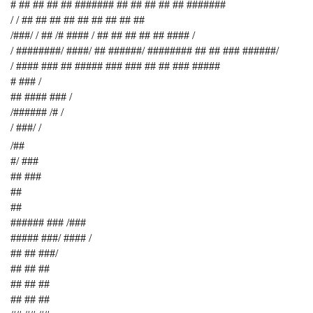
# ## ## ## ## ####### ## ## ## ## ## #######
/ / ## ## ## ## ## ## ## ## ##
/###/ / ## /# #### / ## ## ## ## ## #### /
/ ########/ ####/ ## ######/ ######## ## ## ### ######/
/ #### ### ## ##### ### ### ## ## ### #####
# ### /
## #### ### /
/###### /# /
/ ###/ /
/##
#/ ###
## ###
##
##
###### ### /###
##### ###/ #### /
## ## ###/
## ## ##
## ## ##
## ## ##