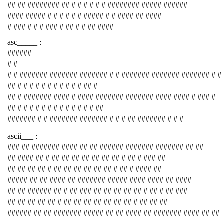
## ## ######## ## # # # # # # ######## ##### ######
#### ##### # # # # # # ##### # # #### ## ####
# ### # # # ### # ## # # ## ####
asc_____ :
######
# #
# # ####### ####### ####### # # ####### ####### ####### # #
## # # # # # # # # # # # ## #
## # ####### #### # #### ####### ####### #### #### # ### #
## # # # # # # # # # # # # # ##
####### # # ####### ####### # # # ## ####### # # #
ascii___ :
### ## ####### #### ## ## ###### ####### ####### ## ##
## #### ## # ## ## ## ## ## ## ## # ## # ### ##
## ## ## ## # ## ## ## ## ## ## # ## # #### ##
##### ## ## #### ## ####### ##### #### #### ## ####
## ## ###### ## # ## ### ## ## ## ## ## # ## # ## ###
## ## ## ## ## # ## ## ## ## ## ## ## # ## ## ##
###### ## ## ####### ##### ## ## #### ## ####### #### ## ##