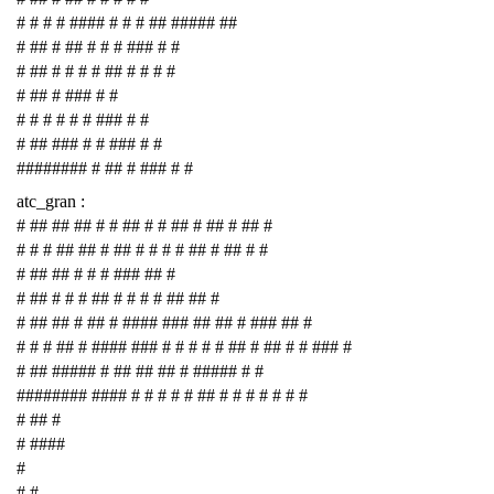
# # # # #### # # # ## ##### ##
# ## # ## # # # ### # #
# ## # # # # ## # # # #
# ## # ### # #
# # # # # # ### # #
# ## ### # # ### # #
######## # ## # ### # #
atc_gran :
# ## ## ## # # ## # # ## # ## # ## #
# # # ## ## # ## # # # # ## # ## # #
# ## ## # # # ### ## #
# ## # # # ## # # # # ## ## #
# ## ## # ## # #### ### ## ## # ### ## #
# # # ## # #### ### # # # # # ## # ## # # ### #
# ## ##### # ## ## ## # ##### # #
######## #### # # # # # ## # # # # # # #
# ## #
# ####
#
# #