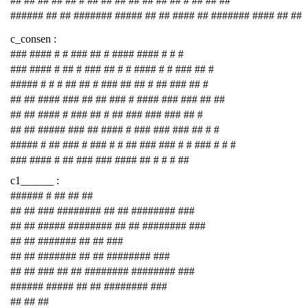
## ## ## ## ## # ## ## ## ## ## ## ## # ## ## ##
###### ## ## ####### ##### ## ## #### ## ####### #### ## ##
c_consen :
### #### # # ### ## # #### #### # # #
### #### # ## # ### ## # # #### # # ### ## #
##### # # # ## ## # ### ## ## # ## ### ## #
## ## #### ### ## ## ### # #### ### ### ## ##
## ## #### # ### ## # ## ### ### ### ## #
## ## ##### ### ## #### # ### ### ### ## # #
##### # ## ### # ### # # ## ### ### # # ### # # #
### #### # ## ### ### #### ## # # # ##
c1______ :
###### # ## ## ##
## ## ### ######## ## ## ######## ###
## ## ##### ######## ## ## ######## ###
## ## ####### ## ## ###
## ## ####### ## ## ######## ###
## ## ### ## ## ######## ######## ###
###### ##### ## ## ######## ###
## ## ##