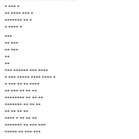
* **** *** ** ***** *** *** ** **
* *** *
** **** *** *
******* ** *
* **** *
***
** ***
** ***
**
**
*** ****** *** ****
* *** ***** **** **** *
* *** ** ** ****
** *** ** ** **
******** ** ** **
******* ** ** **
** ** ** **
**** * ** ** **
******* ** *** ***
***** ** *** ***