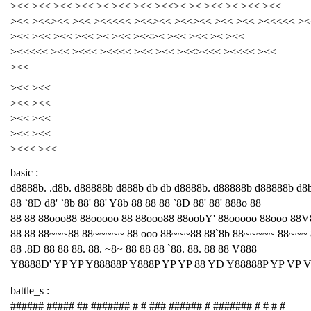
><< ><< ><< ><< >< ><< ><< ><<>< >< ><< >< ><< ><<
><< ><<><< ><< ><<<<< ><<><< ><<><< ><< ><< ><<<<< ><
><< ><< ><< ><< >< ><< ><<>< ><< ><< >< ><<
><<<<< ><< ><<< ><<<< ><< ><< ><<><<< ><<<< ><<
><<
><< ><<
><< ><<
><< ><<
><< ><<
><<< ><<
basic :
d8888b. .d8b. d88888b d888b db db d8888b. d88888b d88888b d8
88 `8D d8' `8b 88' 88' Y8b 88 88 88 `8D 88' 88' 888o 88
88 88 88ooo88 88ooooo 88 88ooo88 88oobY' 88ooooo 88ooo 88V
88 88 88~~~88 88~~~~~ 88 ooo 88~~~88 88`8b 88~~~~~ 88~~~
88 .8D 88 88 88. 88. ~8~ 88 88 88 `88. 88. 88 88 V888
Y8888D' YP YP Y88888P Y888P YP YP 88 YD Y88888P YP VP 
battle_s :
###### ##### ## ####### # # ### ###### # ####### # # # #