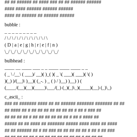
## ## ###### ## #### ### ## ## ###### ######
#### #### ###### ###### ######
#### ## ###### ## ###### ######
bubble :
_ _ _ _ _ _ _ _ _
/ \ / \ / \ / \ / \ / \ / \ / \ / \
( D | a | e | g | h | r | e | f | n )
\_/ \_/ \_/ \_/ \_/ \_/ \_/ \_/ \_/
bulbhead :
____ __ ____ ___ _ _ ____ ____ ____ _ _
( _ \ /__\ ( ___)/ __)( )_( )( _ \( ___)( ___)( \( )
)(_) )/(__)\ )__)( (_-. ) _ ( ) / )__) )__) ) (
(____/(__)(__)(____)\___/(_) (_)(_)\_)(____)(__) (_)\_)
c_ascii_ :
### ## ####### #### ## ## ###### ####### ####### ## ##
## #### ## # ## ## ## ## ## ## ## # ## # ### ##
## ## ## ## # ## ## ## ## ## ## # ## # #### ##
##### ## ## #### ## ####### ##### #### #### ## ####
## ## ###### ## # ## ### ## ## ## ## ## # ## # ## ###