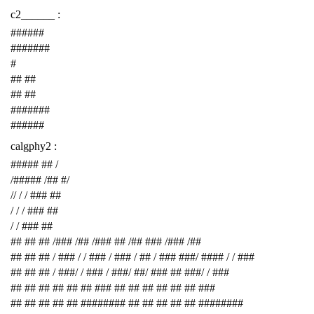
c2______ :
######
#######
#
## ##
## ##
#######
######
calgphy2 :
##### ## /
/##### /## #/
// / / ### ##
/ / / ### ##
/ / ### ##
## ## ## /### /## /### ## /## ### /### /##
## ## ## / ### / / ### / ### / ## / ### ###/ #### / / ###
## ## ## / ###/ / ### / ###/ ##/ ### ## ###/ / ###
## ## ## ## ## ## ### ## ## ## ## ## ## ###
## ## ## ## ## ######## ## ## ## ## ## ########