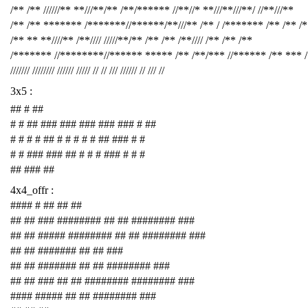
/** /** //////** **///**/** /**/****** //**//* **///**///**/ //**///**
/** /** ******* /*******//******/**///** /** / /******* /** /** /
/** ** **////** /**//// /////**/** /** /** /**//// /** /** /**
/******* //********//****** ***** /** /**/*** //****** /** *** 
/////// //////// ////// ///// // // /// ////// // /// //
3x5 :
## # ##
# # ## ### ### ### ### ### # ##
# # # # ## # # # # # ## ### # #
# # ### ### ## # # # ### # # #
## ### ##
4x4_offr :
#### # ## ## ##
## ## ### ######## ## ## ######## ###
## ## ##### ######## ## ## ######## ###
## ## ####### ## ## ###
## ## ####### ## ## ######## ###
## ## ### ## ## ######## ######## ###
#### ##### ## ## ######## ###