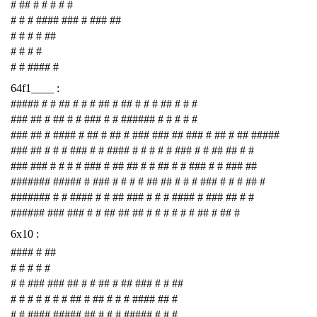
# ## # # # # #
# # # #### ### # ### ##
# # # # ##
# # # #
# # #### #
64f1____ :
##### # # ## # # # ## # ## # # # ## # # #
### ## # ## # # ### # # ###### # # # # #
### ## # #### # ## # ## # ### ### ## ### # ## # ## #####
### ## # # # ### # # #### # # # # # ### # # ## ## # #
### ### # # # # ### # ## ## # # ## # # ### # # ### ##
####### ##### # ### # # # # ## ## # # # ### # # # ## #
####### # # #### # # ## ### # # # #### # ### ## # #
###### ### ### # # ## ## ## # # # # # # ## # ## #
6x10 :
#### # ##
# # # # #
# # ### ### ## # # ## # ## ### # # ##
# # # # # # # ## # ## # # # #### ## #
# # #### ##### ## # # # ##### # # #