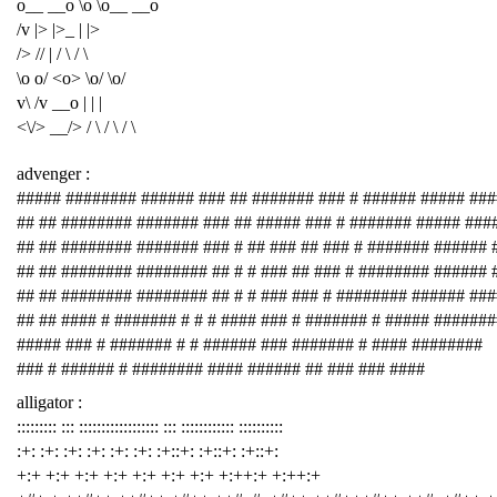
o__ __o \o \o__ __o
/v |> |>_ | |>
/> // | / \ / \
\o o/ <o> \o/ \o/
v\ /v __o | | |
<\/> __/> / \ / \ / \
advenger :
##### ######## ###### ### ## ####### ### # ###### ##### ###
## ## ######## ####### ### ## ##### ### # ####### ##### ###
## ## ######## ####### ### # ## ### ## ### # ####### ###### 
## ## ######## ######## ## # # ### ## ### # ######## ###### 
## ## ######## ######## ## # # ### ### # ######## ###### ##
## ## #### # ####### # # # #### ### # ####### # ##### #######
##### ### # ####### # # ###### ### ####### # #### ########
### # ###### # ######## #### ###### ## ### ### ####
alligator :
::::::::: ::: :::::::::::::::::: ::: :::::::::::: ::::::::::
:+: :+: :+: :+: :+: :+: :+::+: :+::+: :+::+:
+:+ +:+ +:+ +:+ +:+ +:+ +:+ +:++:+ +:++:+