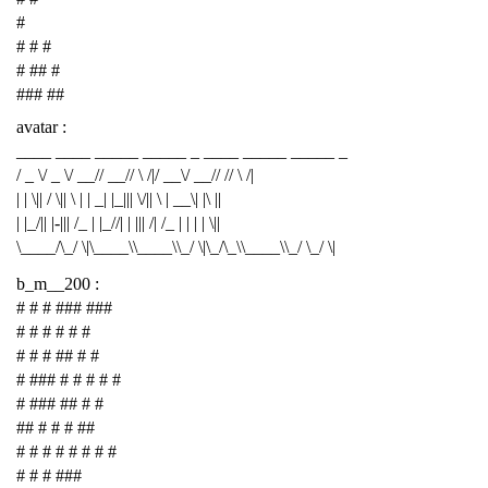
#
# # #
# ## #
### ##
avatar :
____ ____ _____ _____ _ ____ _____ _____ _
/ _ \/ _ \/ __// __// \ /|/ __\/ __// // \ /|
| | \|| / \|| \ | | _| |_||| \/|| \ | __\| |\ ||
| |_/|| |-||| /_ | |_//| | ||| /| /_ | | | | \||
\____/\_/ \|\____\\____\\_/ \|\_/\_\\____\\_/ \_/ \|
b_m__200 :
# # # ### ###
# # # # # #
# # # ## # #
# ### # # # # #
# ### ## # #
## # # # ##
# # # # # # # #
# # # ###