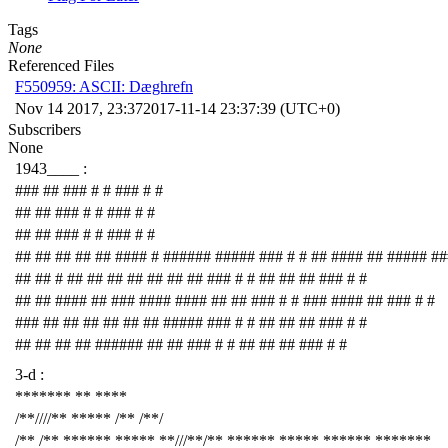
Tags
None
Referenced Files
F550959: ASCII: Dæghrefn
Nov 14 2017, 23:37
2017-11-14 23:37:39 (UTC+0)
Subscribers
None
1943____ :
### ## ### # # ### # #
## ## ### # # ### # #
## ## ### # # ### # #
## ## ## ## ## #### # ###### ##### ### # # ## #### ## ##### ##
## ## # ## ## ## ## ## ## ## ### # # ## ## ## ### # #
## ## #### ## ### #### #### ## ## ### # # ### #### ## ### # #
### ## ## ## ## ## ## ##### ### # # ## ## ## ### # #
## ## ## ## ###### ## ## ### # # ## ## ## ### # #
3-d :
******* ** ****
/**////** ***** /** /**/
/** /** ****** ***** **///**/** ****** ***** ****** *******