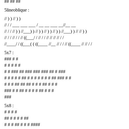
## ## ##
5lineoblique :
// ) ) // ) )
// / / ___ ___ ___ / __ __ ___ __//__ __
// / / // ) ) //___) ) // ) ) // ) ) // ) ) //___) ) // // ) )
// / / // / / // ((___/ / // / / // // // // / /
//____/ / ((___( ( ((____ //__ // / / // ((____ // // / /
5x7 :
### # #
# # # # #
# # ### ## ### ### ### ## # ###
# # # # # ## # # # # # # # ## ### # #
# # # ## ## ## # # # ## # # #
### # # ## # # # # ## # # #
###
5x8 :
# # # #
## # # # # ##
# # # ## # # # ####