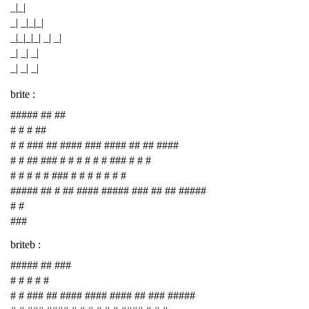
_|_|
_| _|_|_|
_|_|_|_| _| _|
_| _| _|
_| _| _|
brite :
##### ## ##
# # # ##
# # ### ## #### ### #### ## ## ####
# # ## ### # # # # # # ### # # #
# # # # # ### # # # # # # #
##### ## # ## #### ##### ### ## ## #####
# #
###
briteb :
##### ## ###
# # # # #
# # ### ## #### #### #### ## ### #####