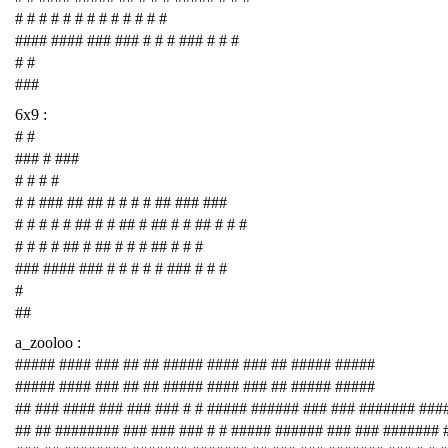
# # # # # # # # # # # # #
#### #### ### ### # # # ### # # #
# #
###
6x9 :
# #
### # ###
# # # #
# # ### ## ## # # # # ## ### ###
# # # # # ## # # ## # ## # # ## # # #
# # # # ## # ## # # # ## # # #
### #### ### # # # # # ### # # #
#
##
a_zooloo :
##### #### ### ## ## ##### #### ### ## ##### #####
##### #### ### ## ## ##### #### ### ## ##### #####
## ### #### ### ### ### # # ##### ###### ### ### ####### ###
## ## ######## ### ### ### # # ##### ###### ### ### #######