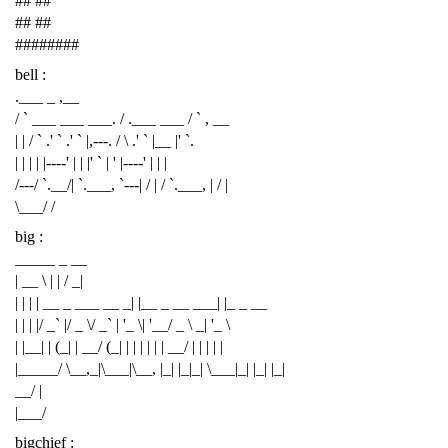
## ##
## ##
########
bell :
.___ _ ,__
/ ` ___ ___ ___. / .___ ___ / ` , __
| | / ` .' ` .' ` |,---. / \ .' ` |__ |' `.
| | | | |----' | | |' ` | ' |----' | | |
/---/ `.__/| `.___, `---| / | / `.___, | / |
\___/ /
big :
_____ _ __
| __ \ | | / _|
| | | | __ _ ___ __ _| |__ _ __ ___| |_ _ __
| | | |/ _` |/ _ \/ _` | '_ \| '__/ _ \ _| '_ \
| |__| | (_| | __/ (_| | | | | | | __/ | | | | |
|_____/ \__,_|\___|\__, |_| |_|_| \___|_| |_| |_|
__/ |
|___/
bigchief :