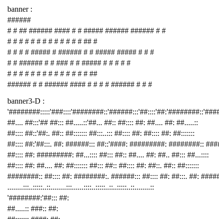
banner :
######
# # ## ###### #### # # ##### ###### ###### # #
# # # # # # # # # # # # # ## #
# # # # ##### # ###### # # ##### ##### # # #
# # ###### # # ### # # ##### # # # # #
# # # # # # # # # # # # # # ##
###### # # ###### #### # # # # ###### # # #
banner3-D :
'########:::::'###::::'########::'######:::'##::::'##:'########::'##
##.... ##:::'## ##::: ##.....::'##... ##:: ##:::: ##: ##.... ##: ##.....::
##:::: ##::'##:. ##:: ##::::::: ##:::..::: ##:::: ##: ##:::: ##: ##:::::::
##:::: ##:'##:::. ##: ######::: ##::'####: #########: ########:: ###
##:::: ##: #########: ##...:::: ##::: ##:: ##.... ##: ##.. ##::: ##...::::
##:::: ##: ##.... ##: ##::::::: ##::: ##:: ##:::: ##: ##::. ##:: ##:::::::
########:: ##:::: ##: ########:. ######::: ##:::: ##: ##:::. ##: ####
........:::..:::::..::........:::......::::..:::::..::..:::::..::........::
'########:'##::: ##:
##.....:: ###:: ##: