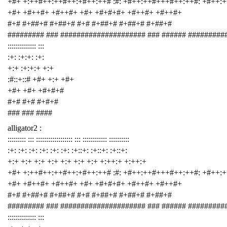
+#+ +:++#++:++#++:+#++:++# :#: +#++:++#+++#++:++#: +#++:
+#+ +#++#+ +#++#+ +#+ +#+#+#+ +#++#+ +#++#+
#+# #+##+# #+##+# #+# #+##+# #+##+# #+##+#
######### ### ##################### ### ###### #########
:::::::::::::: :::
:+: :+:+: :+:
+:+ :+:+:+ +:+
:#::+::# +#+ +:+ +#+
+#+ +#+ +#+#+#
#+# #+# #+#+#
### ### ####
alligator2 :
::::::::: ::: :::::::::::::::::: ::: :::::::::::: ::::::::::
:+: :+: :+: :+: :+: :+: :+::+: :+::+: :+::+:
+:+ +:+ +:+ +:+ +:+ +:+ +:+ +:++:+ +:++:+
+#+ +:++#++:++#++:+#++:++# :#: +#++:++#+++#++:++#: +#++:
+#+ +#++#+ +#++#+ +#+ +#+#+#+ +#++#+ +#++#+
#+# #+##+# #+##+# #+# #+##+# #+##+# #+##+#
######### ### ##################### ### ###### #########
:::::::::::::: :::