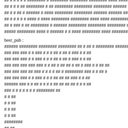
## # # # # # ######## # ######## ######## ######## #### ###
## # # # ## ######## # ## ######## ######## ######## ######
## # # ## # ###### # #### ######## ######## ###### ###### #
## # # # # # #### # #### ######## ######## #### #### #######
## # ### # ## ######## # ###### ######## ######## ########
##### ######## #### # ###### # # #### ######## #### #######
beer_pub :
###### ######## ######## ######## ## # ## # ######## #####
### ### ### # # ### # # # ## # ## # ### # # ##
### ### ### # # ### # # # ## # ## # ### # # ##
### ### ### ### ### # # ## # ## ## # ## # ### # # ## ##
### ### ### ## ### # # # # ## # ######## ### # # ## #
### ### ### # # ### # # # ## ## ## ### # # ##
###### ### # # ## # # # # ## ## ## ## # # # ##
### # # # # # # # ######## ##
# # ##
# # ##
# # ##
# # ##
########