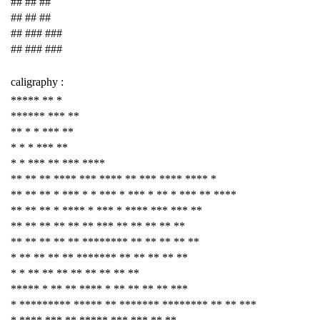
## ## ##
## ## ##
## ### ###
## ### ###
caligraphy :
***** ** *
****** *** **
** * * *** **
* * * *** **
* * *** ** *** ****
** ** ** **** *** **** ** *** **** **** *
** ** ** * *** * * *** * *** * ** * *** ** ****
** ** ** * **** * *** * **** *** *** **
** ** ** ** ** ** *** ** ** ** ** **
** ** ** ** ** ******** ** ** ** ** **
* ** ** ** ** ******* ** ** ** ** **
* * ** ** ** ** ** ** ** **
***** * ** ** **** * ** ** ** ** ***
* ********* ***** ** ******* ******** ** ** ***