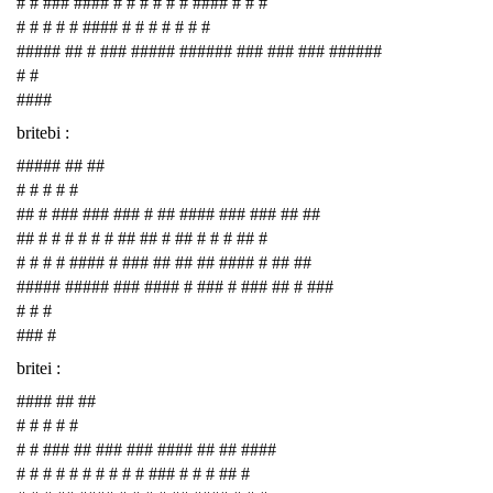
# # ### #### # # # # # # #### # # #
# # # # # #### # # # # # # #
##### ## # ### ##### ###### ### ### ### ######
# #
####
britebi :
##### ## ##
# # # # #
## # ### ### ### # ## #### ### ### ## ##
## # # # # # # ## ## # ## # # # ## #
# # # # #### # ### ## ## ## #### # ## ##
##### ##### ### #### # ### # ### ## # ###
# # #
### #
britei :
#### ## ##
# # # # #
# # ### ## ### ### #### ## ## ####
# # # # # # # # # # ### # # # ## #