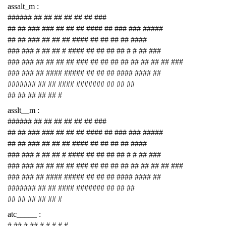
assalt_m :
###### ## ## ## ## ## ## ###
## ## ### ### ## ## ## #### ## ### ### #####
## ## ### ## ## ## #### ## ## ## ## ####
### ### # ## ## # #### ## ## ## ## # # ## ###
### ### ## ## ## ## ### ## ## ## ## ## ## ## ## ###
### ### ## #### ##### ## ## ## #### #### ##
####### ## ## #### ####### ## ## ##
## ## ## ## ## #
asslt__m :
###### ## ## ## ## ## ## ###
## ## ### ### ## ## ## #### ## ### ### #####
## ## ### ## ## ## #### ## ## ## ## ####
### ### # ## ## # #### ## ## ## ## # # ## ###
### ### ## ## ## ## ### ## ## ## ## ## ## ## ## ###
### ### ## #### ##### ## ## ## #### #### ##
####### ## ## #### ####### ## ## ##
## ## ## ## ## #
atc_____ :
# ## # ## # # # # #