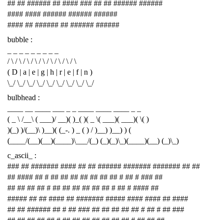
## ## ###### ## #### ### ## ## ###### ######
#### #### ###### ###### ######
#### ## ###### ## ###### ######
bubble :
_ _ _ _ _ _ _ _ _
/ \ / \ / \ / \ / \ / \ / \ / \ / \
( D | a | e | g | h | r | e | f | n )
\_/ \_/ \_/ \_/ \_/ \_/ \_/ \_/ \_/
bulbhead :
____ __ ____ ___ _ _ ____ ____ ____ _ _
( _ \ /__\ ( ___)/ __)( )_( )( _ \( ___)( ___)( \( )
)(_) )/(__)\ )__)( (_-. ) _ ( ) / )__) )__) ) (
(____/(__)(__)(____)\___/(_) (_)(_)\_)(____)(__) (_)\_)
c_ascii_ :
### ## ####### #### ## ## ###### ####### ####### ## ##
## #### ## # ## ## ## ## ## ## ## # ## # ### ##
## ## ## ## # ## ## ## ## ## ## # ## # #### ##
##### ## ## #### ## ####### ##### #### #### ## ####
## ## ###### ## # ## ### ## ## ## ## ## # ## # ## ###