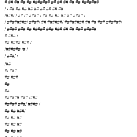
# ## ## ## ## ####### ## ## ## ## ## #######
/ / ## ## ## ## ## ## ## ## ##
/###/ / ## /# #### / ## ## ## ## ## #### /
/ ########/ ####/ ## ######/ ######## ## ## ### ######/
/ #### ### ## ##### ### ### ## ## ### #####
# ### /
## #### ### /
/###### /# /
/ ###/ /
/##
#/ ###
## ###
##
##
###### ### /###
##### ###/ #### /
## ## ###/
## ## ##
## ## ##
## ## ##