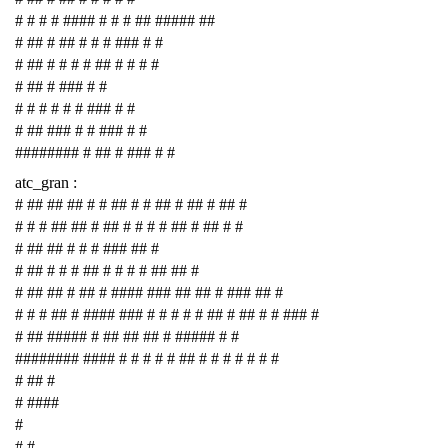
# # # # #### # # # ## ##### ##
# ## # ## # # # ### # #
# ## # # # # ## # # # #
# ## # ### # #
# # # # # # ### # #
# ## ### # # ### # #
######## # ## # ### # #
atc_gran :
# ## ## ## # # ## # # ## # ## # ## #
# # # ## ## # ## # # # # ## # ## # #
# ## ## # # # ### ## #
# ## # # # ## # # # # ## ## #
# ## ## # ## # #### ### ## ## # ### ## #
# # # ## # #### ### # # # # # ## # ## # # ### #
# ## ##### # ## ## ## # ##### # #
######## #### # # # # # ## # # # # # # #
# ## #
# ####
#
# #