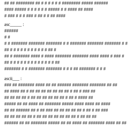
## ## ######## ## # # # # # # ######## ##### ######
#### ##### # # # # # # ##### # # #### ## ####
# ### # # # ### # ## # # ## ####
asc_____ :
######
# #
# # ####### ####### ####### # # ####### ####### ####### # #
## # # # # # # # # # # # ## #
## # ####### #### # #### ####### ####### #### #### # ### #
## # # # # # # # # # # # # # ##
####### # # ####### ####### # # # ## ####### # # #
ascii___ :
### ## ####### #### ## ## ###### ####### ####### ## ##
## #### ## # ## ## ## ## ## ## ## # ## # ### ##
## ## ## ## # ## ## ## ## ## ## # ## # #### ##
##### ## ## #### ## ####### ##### #### #### ## ####
## ## ###### ## # ## ### ## ## ## ## ## # ## # ## ###
## ## ## ## ## # ## ## ## ## ## ## ## # ## ## ##
###### ## ## ####### ##### ## ## #### ## ####### #### ## ##