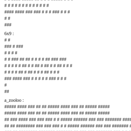
# # # # # # # # # # # # #
#### #### ### ### # # # ### # # #
# #
###
6x9 :
# #
### # ###
# # # #
# # ### ## ## # # # # ## ### ###
# # # # # ## # # ## # ## # # ## # # #
# # # # ## # ## # # # ## # # #
### #### ### # # # # # ### # # #
#
##
a_zooloo :
##### #### ### ## ## ##### #### ### ## ##### #####
##### #### ### ## ## ##### #### ### ## ##### #####
## ### #### ### ### ### # # ##### ###### ### ### ####### ###
## ## ######## ### ### ### # # ##### ###### ### ### #######