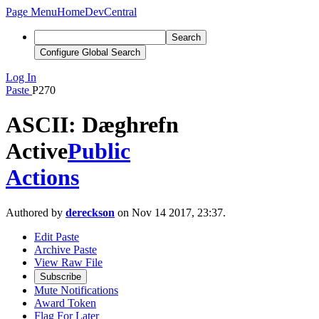
Page Menu
Home
DevCentral
Search
Configure Global Search
Log In
Paste
P270
ASCII: Dæghrefn
Active
Public
Actions
Authored by
dereckson
on Nov 14 2017, 23:37.
Edit Paste
Archive Paste
View Raw File
Subscribe
Mute Notifications
Award Token
Flag For Later