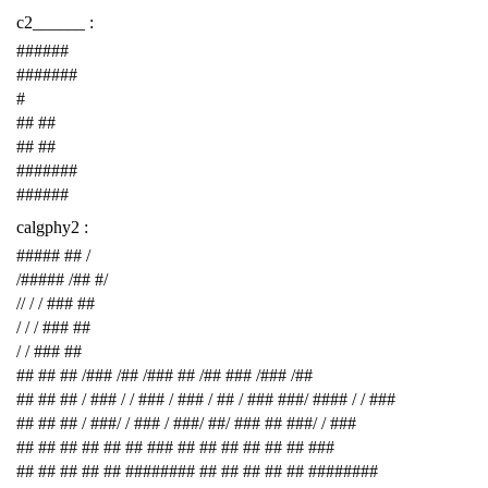
c2______ :
######
#######
#
## ##
## ##
#######
######
calgphy2 :
##### ## /
/##### /## #/
// / / ### ##
/ / / ### ##
/ / ### ##
## ## ## /### /## /### ## /## ### /### /##
## ## ## / ### / / ### / ### / ## / ### ###/ #### / / ###
## ## ## / ###/ / ### / ###/ ##/ ### ## ###/ / ###
## ## ## ## ## ## ### ## ## ## ## ## ## ###
## ## ## ## ## ######## ## ## ## ## ## ########