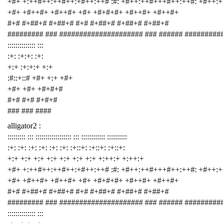
+#+ +:++#++:++#++:+#++:++# :#: +#++:++#+++#++:++#: +#++:
+#+ +#++#+ +#++#+ +#+ +#+#+#+ +#++#+ +#++#+
#+# #+##+# #+##+# #+# #+##+# #+##+# #+##+#
######### ### ##################### ### ###### #########
:::::::::::::: :::
:+: :+:+: :+:
+:+ :+:+:+ +:+
:#::+::# +#+ +:+ +#+
+#+ +#+ +#+#+#
#+# #+# #+#+#
### ### ####
alligator2 :
::::::::: ::: :::::::::::::::::: ::: :::::::::::: ::::::::::
:+: :+: :+: :+: :+: :+: :+::+: :+::+: :+::+:
+:+ +:+ +:+ +:+ +:+ +:+ +:+ +:++:+ +:++:+
+#+ +:++#++:++#++:+#++:++# :#: +#++:++#+++#++:++#: +#++:
+#+ +#++#+ +#++#+ +#+ +#+#+#+ +#++#+ +#++#+
#+# #+##+# #+##+# #+# #+##+# #+##+# #+##+#
######### ### ##################### ### ###### #########
:::::::::::::: :::