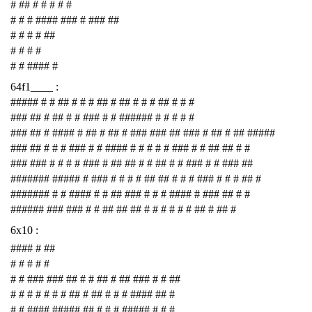
# ## # # # # #
# # # #### ### # ### ##
# # # # ##
# # # #
# # #### #
64f1____ :
##### # # ## # # # ## # ## # # # ## # # #
### ## # ## # # ### # # ###### # # # # #
### ## # #### # ## # ## # ### ### ## ### # ## # ## #####
### ## # # # ### # # #### # # # # # ### # # ## ## # #
### ### # # # # ### # ## ## # # ## # # ### # # ### ##
####### ##### # ### # # # # ## ## # # # ### # # # ## #
####### # # #### # # ## ### # # # #### # ### ## # #
###### ### ### # # ## ## ## # # # # # # ## # ## #
6x10 :
#### # ##
# # # # #
# # ### ### ## # # ## # ## ### # # ##
# # # # # # # ## # ## # # # #### ## #
# # #### ##### ## # # # ##### # # #