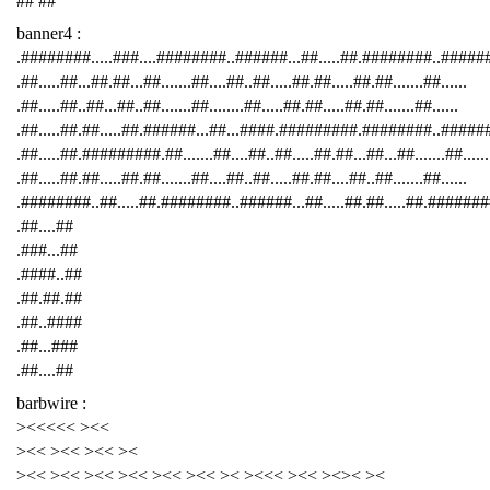
## ##
banner4 :
.########.....###....########..######...##.....##.########..####
.##.....##...##.##...##.......##....##..##.....##.##.....##.##.......##......
.##.....##..##...##..##.......##........##.....##.##.....##.##.......##......
.##.....##.##.....##.######...##...####.#########.########..######
.##.....##.#########.##.......##....##..##.....##.##...##...##.......##......
.##.....##.##.....##.##.......##....##..##.....##.##....##..##.......##......
.########..##.....##.########..######...##.....##.##.....##.########
.##....##
.###...##
.####..##
.##.##.##
.##..####
.##...###
.##....##
barbwire :
><<<<< ><<
><< ><< ><< ><
><< ><< ><< ><< ><< ><< >< ><<< ><< ><>< ><