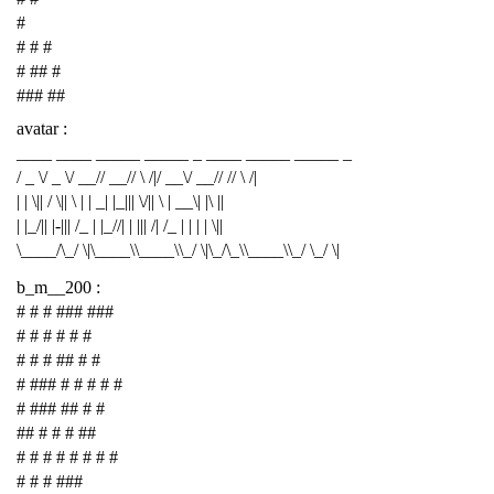
#
# # #
# ## #
### ##
avatar :
____ ____ _____ _____ _ ____ _____ _____ _
/ _ \/ _ \/ __// __// \ /|/ __\/ __// // \ /|
| | \|| / \|| \ | | _| |_||| \/|| \ | __\| |\ ||
| |_/|| |-||| /_ | |_//| | ||| /| /_ | | | | \||
\____/\_/ \|\____\\____\\_/ \|\_/\_\\____\\_/ \_/ \|
b_m__200 :
# # # ### ###
# # # # # #
# # # ## # #
# ### # # # # #
# ### ## # #
## # # # ##
# # # # # # # #
# # # ###