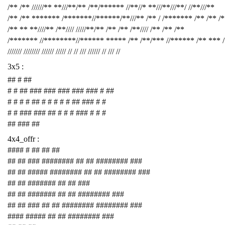
/** /** //////** **///**/** /**/****** //**//* **///**///**/ //**///**
/** /** ******* /*******//******/**///** /** / /******* /** /** /
/** ** **////** /**//// /////**/** /** /** /**//// /** /** /**
/******* //********//****** ***** /** /**/*** //****** /** *** 
/////// //////// ////// ///// // // /// ////// // /// //
3x5 :
## # ##
# # ## ### ### ### ### ### # ##
# # # # ## # # # # # ## ### # #
# # ### ### ## # # # ### # # #
## ### ##
4x4_offr :
#### # ## ## ##
## ## ### ######## ## ## ######## ###
## ## ##### ######## ## ## ######## ###
## ## ####### ## ## ###
## ## ####### ## ## ######## ###
## ## ### ## ## ######## ######## ###
#### ##### ## ## ######## ###