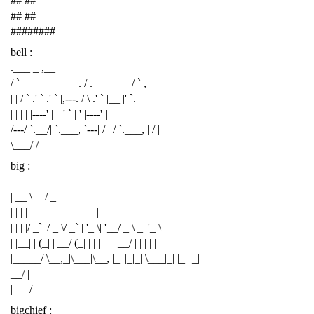
## ##
## ##
########
bell :
.___ _ ,__
/ ` ___ ___ ___. / .___ ___ / ` , __
| | / ` .' ` .' ` |,---. / \ .' ` |__ |' `.
| | | | |----' | | |' ` | ' |----' | | |
/---/ `.__/| `.___, `---| / | / `.___, | / |
\___/ /
big :
_____ _ __
| __ \ | | / _|
| | | | __ _ ___ __ _| |__ _ __ ___| |_ _ __
| | | |/ _` |/ _ \/ _` | '_ \| '__/ _ \ _| '_ \
| |__| | (_| | __/ (_| | | | | | | __/ | | | | |
|_____/ \__,_|\___|\__, |_| |_|_| \___|_| |_| |_|
__/ |
|___/
bigchief :