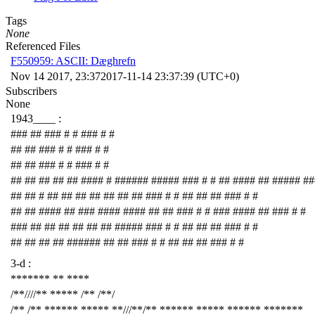
Tags
None
Referenced Files
F550959: ASCII: Dæghrefn
Nov 14 2017, 23:37
2017-11-14 23:37:39 (UTC+0)
Subscribers
None
1943____ :
### ## ### # # ### # #
## ## ### # # ### # #
## ## ### # # ### # #
## ## ## ## ## #### # ###### ##### ### # # ## #### ## ##### ##
## ## # ## ## ## ## ## ## ## ### # # ## ## ## ### # #
## ## #### ## ### #### #### ## ## ### # # ### #### ## ### # #
### ## ## ## ## ## ## ##### ### # # ## ## ## ### # #
## ## ## ## ###### ## ## ### # # ## ## ## ### # #
3-d :
******* ** ****
/**////** ***** /** /**/
/** /** ****** ***** **///**/** ****** ***** ****** *******