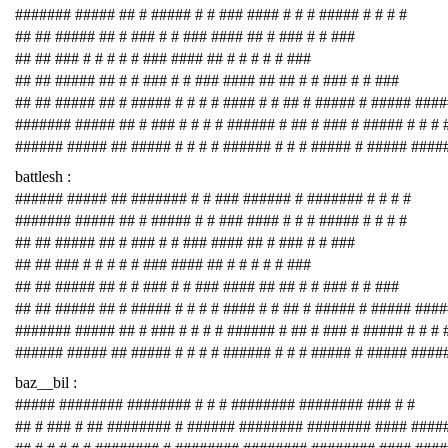
####### ##### ## # ##### # # ### #### # # # ##### # # # #
## ## ##### ## # ### # # ### #### ## # ### # # ###
## ## ### # # # # # ### #### ## # # # # # ###
## ## ##### ## # # ### # # ### #### ## ## # # ### # # ###
## ## ##### ## # ##### # # # # #### # # ## # ##### # ##### ###
####### ##### ## # ### # # # # ###### # ## # ### # ##### # # # 
###### ##### ## ##### # # # # ###### # # # ##### # ##### ####
battlesh :
###### ##### ## ####### # # ### ###### # ####### # # # #
####### ##### ## # ##### # # ### #### # # # ##### # # # #
## ## ##### ## # ### # # ### #### ## # ### # # ###
## ## ### # # # # # ### #### ## # # # # # ###
## ## ##### ## # # ### # # ### #### ## ## # # ### # # ###
## ## ##### ## # ##### # # # # #### # # ## # ##### # ##### ###
####### ##### ## # ### # # # # ###### # ## # ### # ##### # # # 
###### ##### ## ##### # # # # ###### # # # ##### # ##### ####
baz__bil :
##### ######## ######## # # # ######## ######## ### # #
## # ### # ## ######## # ###### ######## ######## #### ####