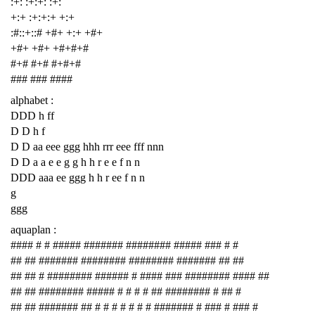
:+: :+:+: :+:
+:+ :+:+:+ +:+
:#::+::# +#+ +:+ +#+
+#+ +#+ +#+#+#
#+# #+# #+#+#
### ### ####
alphabet :
DDD h ff
D D h f
D D aa eee ggg hhh rrr eee fff nnn
D D a a e e g g h h r e e f n n
DDD aaa ee ggg h h r ee f n n
g
ggg
aquaplan :
#### # # ##### ####### ######## ##### ### # #
## ## ####### ######## ######## ####### ## ##
## ## # ######## ###### # #### ### ######## #### ##
## ## ######## ##### # # # # ## ######## # ## #
## ## ####### ## # # # # # # # ####### # ### # ### #