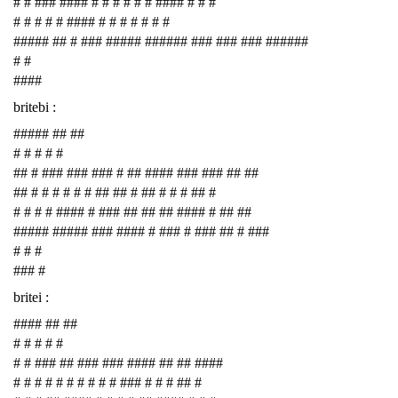
# # ### #### # # # # # # #### # # #
# # # # # #### # # # # # # #
##### ## # ### ##### ###### ### ### ### ######
# #
####
britebi :
##### ## ##
# # # # #
## # ### ### ### # ## #### ### ### ## ##
## # # # # # # ## ## # ## # # # ## #
# # # # #### # ### ## ## ## #### # ## ##
##### ##### ### #### # ### # ### ## # ###
# # #
### #
britei :
#### ## ##
# # # # #
# # ### ## ### ### #### ## ## ####
# # # # # # # # # # ### # # # ## #