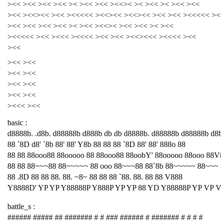
><< ><< ><< ><< >< ><< ><< ><<>< >< ><< >< ><< ><<
><< ><<><< ><< ><<<<< ><<><< ><<><< ><< ><< ><<<<< ><
><< ><< ><< ><< >< ><< ><<>< ><< ><< >< ><<
><<<<< ><< ><<< ><<<< ><< ><< ><<><<< ><<<< ><<
><<
><< ><<
><< ><<
><< ><<
><< ><<
><<< ><<
basic :
d8888b. .d8b. d88888b d888b db db d8888b. d88888b d88888b d8
88 `8D d8' `8b 88' 88' Y8b 88 88 88 `8D 88' 88' 888o 88
88 88 88ooo88 88ooooo 88 88ooo88 88oobY' 88ooooo 88ooo 88V
88 88 88~~~88 88~~~~~ 88 ooo 88~~~88 88`8b 88~~~~~ 88~~~
88 .8D 88 88 88. 88. ~8~ 88 88 88 `88. 88. 88 88 V888
Y8888D' YP YP Y88888P Y888P YP YP 88 YD Y88888P YP VP 
battle_s :
###### ##### ## ####### # # ### ###### # ####### # # # #