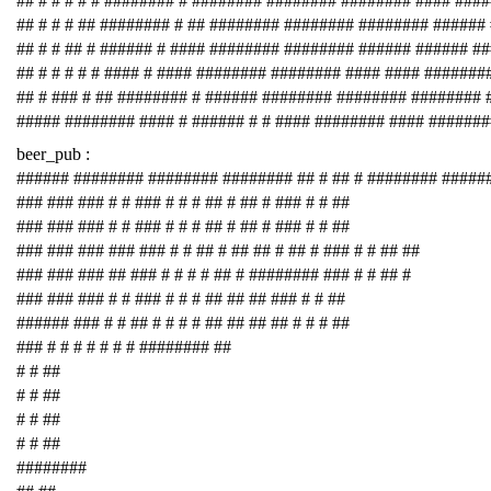
## # # # # # ######## # ######## ######## ######## #### ###
## # # # ## ######## # ## ######## ######## ######## ######
## # # ## # ###### # #### ######## ######## ###### ###### #
## # # # # # #### # #### ######## ######## #### #### #######
## # ### # ## ######## # ###### ######## ######## ########
##### ######## #### # ###### # # #### ######## #### #######
beer_pub :
###### ######## ######## ######## ## # ## # ######## #####
### ### ### # # ### # # # ## # ## # ### # # ##
### ### ### # # ### # # # ## # ## # ### # # ##
### ### ### ### ### # # ## # ## ## # ## # ### # # ## ##
### ### ### ## ### # # # # ## # ######## ### # # ## #
### ### ### # # ### # # # ## ## ## ### # # ##
###### ### # # ## # # # # ## ## ## ## # # # ##
### # # # # # # # ######## ##
# # ##
# # ##
# # ##
# # ##
########