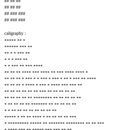
## ## ##
## ## ##
## ### ###
## ### ###
caligraphy :
***** ** *
****** *** **
** * * *** **
* * * *** **
* * *** ** *** ****
** ** ** **** *** **** ** *** **** **** *
** ** ** * *** * * *** * *** * ** * *** ** ****
** ** ** * **** * *** * **** *** *** **
** ** ** ** ** ** *** ** ** ** ** **
** ** ** ** ** ******** ** ** ** ** **
* ** ** ** ** ******* ** ** ** ** **
* * ** ** ** ** ** ** ** **
***** * ** ** **** * ** ** ** ** ***
* ********* ***** ** ******* ******** ** ** ***