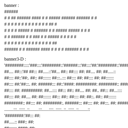
banner :
######
# # ## ###### #### # # ##### ###### ###### # #
# # # # # # # # # # # # # ## #
# # # # ##### # ###### # # ##### ##### # # #
# # ###### # # ### # # ##### # # # # #
# # # # # # # # # # # # # # ##
###### # # ###### #### # # # # ###### # # #
banner3-D :
'########:::::'###::::'########::'######:::'##::::'##:'########::'##
##.... ##:::'## ##::: ##.....::'##... ##:: ##:::: ##: ##.... ##: ##.....::
##:::: ##::'##:. ##:: ##::::::: ##:::..::: ##:::: ##: ##:::: ##: ##:::::::
##:::: ##:'##:::. ##: ######::: ##::'####: #########: ########:: ###
##:::: ##: #########: ##...:::: ##::: ##:: ##.... ##: ##.. ##::: ##...::::
##:::: ##: ##.... ##: ##::::::: ##::: ##:: ##:::: ##: ##::. ##:: ##:::::::
########:: ##:::: ##: ########:. ######::: ##:::: ##: ##:::. ##: ####
........:::..:::::..::........:::......::::..:::::..::..:::::..::........::
'########:'##::: ##:
##.....:: ###:: ##: