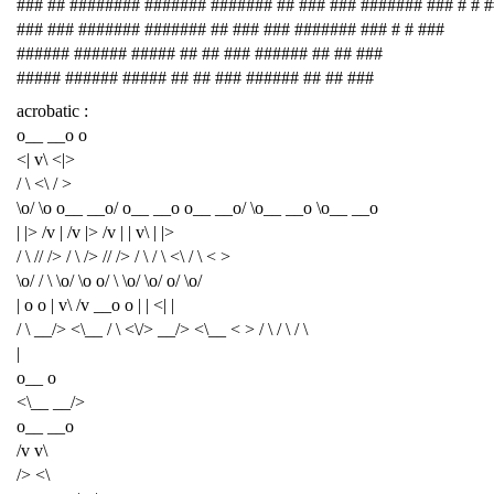
### ## ######## ####### ####### ## ### ### ####### ### # # 
### ### ####### ####### ## ### ### ####### ### # # ###
###### ###### ##### ## ## ### ###### ## ## ###
##### ###### ##### ## ## ### ###### ## ## ###
acrobatic :
o__ __o o
<| v\ <|>
/ \ <\ / >
\o/ \o o__ __o/ o__ __o o__ __o/ \o__ __o \o__ __o
| |> /v | /v |> /v | | v\ | |>
/ \ // /> / \ /> // /> / \ / \ <\ / \ < >
\o/ / \ \o/ \o o/ \ \o/ \o/ o/ \o/
| o o | v\ /v __o o | | <| |
/ \ __/> <\__ / \ <\/> __/> <\__ < > / \ / \ / \
|
o__ o
<\__ __/>
o__ __o
/v v\
/> <\