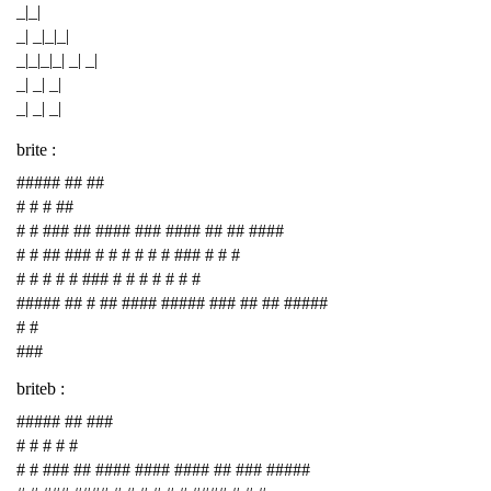
_|_|
_| _|_|_|
_|_|_|_| _| _|
_| _| _|
_| _| _|
brite :
##### ## ##
# # # ##
# # ### ## #### ### #### ## ## ####
# # ## ### # # # # # # ### # # #
# # # # # ### # # # # # # #
##### ## # ## #### ##### ### ## ## #####
# #
###
briteb :
##### ## ###
# # # # #
# # ### ## #### #### #### ## ### #####