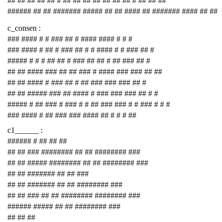
## ## ## ## ## # ## ## ## ## ## ## ## # ## ## ##
###### ## ## ####### ##### ## ## #### ## ####### #### ## ##
c_consen :
### #### # # ### ## # #### #### # # #
### #### # ## # ### ## # # #### # # ### ## #
##### # # # ## ## # ### ## ## # ## ### ## #
## ## #### ### ## ## ### # #### ### ### ## ##
## ## #### # ### ## # ## ### ### ### ## #
## ## ##### ### ## #### # ### ### ### ## # #
##### # ## ### # ### # # ## ### ### # # ### # # #
### #### # ## ### ### #### ## # # # ##
c1______ :
###### # ## ## ##
## ## ### ######## ## ## ######## ###
## ## ##### ######## ## ## ######## ###
## ## ####### ## ## ###
## ## ####### ## ## ######## ###
## ## ### ## ## ######## ######## ###
###### ##### ## ## ######## ###
## ## ##