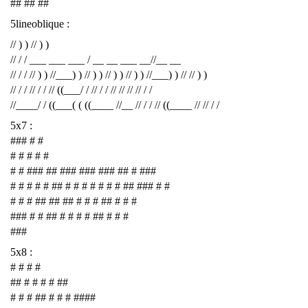
## ## ##
5lineoblique :
// ) ) // ) )
// / / ___ ___ ___ / __ __ ___ __//__ __
// / / // ) ) //___) ) // ) ) // ) ) // ) ) //___) ) // // ) )
// / / // / / // ((___/ / // / / // // // // / /
//____/ / ((___( ( ((____ //__ // / / // ((____ // // / /
5x7 :
### # #
# # # # #
# # ### ## ### ### ### ## # ###
# # # # # ## # # # # # # # ## ### # #
# # # ## ## ## # # # ## # # #
### # # ## # # # # ## # # #
###
5x8 :
# # # #
## # # # # ##
# # # ## # # # ####