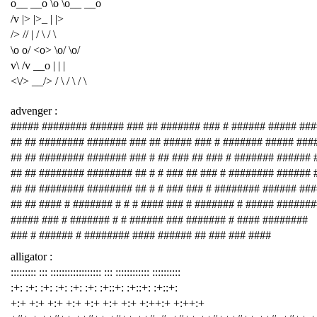
o__ __o \o \o__ __o
/v |> |>_ | |>
/> // | / \ / \
\o o/ <o> \o/ \o/
v\ /v __o | | |
<\/> __/> / \ / \ / \
advenger :
##### ######## ###### ### ## ####### ### # ###### ##### ###
## ## ######## ####### ### ## ##### ### # ####### ##### ###
## ## ######## ####### ### # ## ### ## ### # ####### ###### 
## ## ######## ######## ## # # ### ## ### # ######## ###### 
## ## ######## ######## ## # # ### ### # ######## ###### ##
## ## #### # ####### # # # #### ### # ####### # ##### #######
##### ### # ####### # # ###### ### ####### # #### ########
### # ###### # ######## #### ###### ## ### ### ####
alligator :
::::::::: ::: :::::::::::::::::: ::: :::::::::::: ::::::::::
:+: :+: :+: :+: :+: :+: :+::+: :+::+: :+::+:
+:+ +:+ +:+ +:+ +:+ +:+ +:+ +:++:+ +:++:+