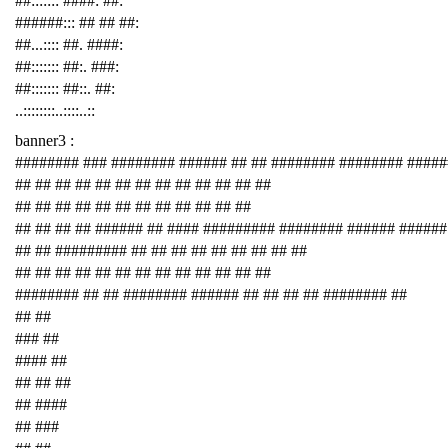
##::::::: ####: ##:
######::: ## ## ##:
##...:::: ##. ####:
##::::::: ##:. ###:
##::::::: ##::. ##:
..::::::::..::::..::
banner3 :
######## ### ######## ###### ## ## ######## ######## ####
## ## ## ## ## ## ## ## ## ## ## ## ##
## ## ## ## ## ## ## ## ## ## ## ##
## ## ## ## ###### ## #### ######### ######## ###### ######
## ## ######### ## ## ## ## ## ## ## ## ##
## ## ## ## ## ## ## ## ## ## ## ## ##
######## ## ## ######## ###### ## ## ## ## ######## ##
## ##
### ##
#### ##
## ## ##
## ####
## ###