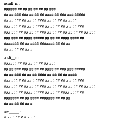
assalt_m :
###### ## ## ## ## ## ## ###
## ## ### ### ## ## ## #### ## ### ### #####
## ## ### ## ## ## #### ## ## ## ## ####
### ### # ## ## # #### ## ## ## ## # # ## ###
### ### ## ## ## ## ### ## ## ## ## ## ## ## ## ###
### ### ## #### ##### ## ## ## #### #### ##
####### ## ## #### ####### ## ## ##
## ## ## ## ## #
asslt__m :
###### ## ## ## ## ## ## ###
## ## ### ### ## ## ## #### ## ### ### #####
## ## ### ## ## ## #### ## ## ## ## ####
### ### # ## ## # #### ## ## ## ## # # ## ###
### ### ## ## ## ## ### ## ## ## ## ## ## ## ## ###
### ### ## #### ##### ## ## ## #### #### ##
####### ## ## #### ####### ## ## ##
## ## ## ## ## #
atc_____ :
# ## # ## # # # # #