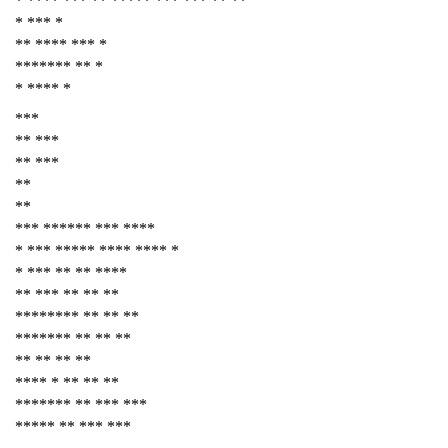
* **** *** ** ***** *** *** ** **
* *** *
** **** *** *
******* ** *
* **** *
***
** ***
** ***
**
**
*** ****** *** ****
* *** ***** **** **** *
* *** ** ** ****
** *** ** ** **
******** ** ** **
******* ** ** **
** ** ** **
**** * ** ** **
******* ** *** ***
***** ** *** ***