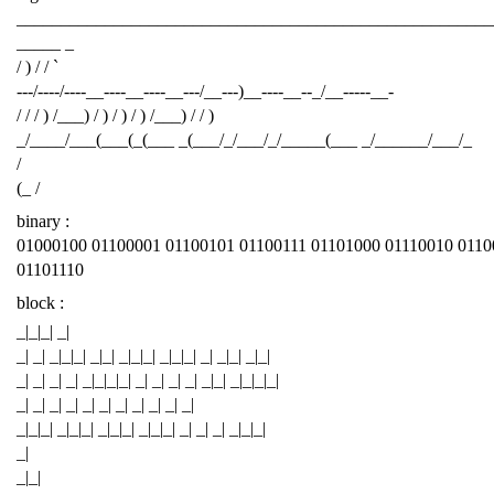
______________________________________________________
_____ _
/ ) / / `
---/----/----__----__----__---/__---)__----__--_/__-----__-
/ / / ) /___) / ) / ) / ) /___) / / )
_/____/___(___(_(___ _(___/_/___/_/_____(___ _/______/___/_
/
(_ /
binary :
01000100 01100001 01100101 01100111 01101000 01110010 0110
01101110
block :
_|_|_| _|
_| _| _|_|_| _|_| _|_|_| _|_|_| _| _|_| _|_|
_| _| _| _| _|_|_|_| _| _| _| _| _|_| _|_|_|_|
_| _| _| _| _| _| _| _| _| _| _|
_|_|_| _|_|_| _|_|_| _|_|_| _| _| _| _|_|_|
_|
_|_|