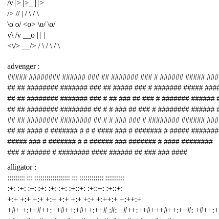
/v |> |>_ | |>
/> // | / \ / \
\o o/ <o> \o/ \o/
v\ /v __o | | |
<\/> __/> / \ / \ / \
advenger :
##### ######## ###### ### ## ####### ### # ###### ##### ###
## ## ######## ####### ### ## ##### ### # ####### ##### ###
## ## ######## ####### ### # ## ### ## ### # ####### ###### 
## ## ######## ######## ## # # ### ## ### # ######## ###### 
## ## ######## ######## ## # # ### ### # ######## ###### ##
## ## #### # ####### # # # #### ### # ####### # ##### #######
##### ### # ####### # # ###### ### ####### # #### ########
### # ###### # ######## #### ###### ## ### ### ####
alligator :
::::::::: ::: :::::::::::::::::: ::: :::::::::::: ::::::::::
:+: :+: :+: :+: :+: :+: :+::+: :+::+: :+::+:
+:+ +:+ +:+ +:+ +:+ +:+ +:+ +:++:+ +:++:+
+#+ +:++#++:++#++:+#++:++# :#: +#++:++#+++#++:++#: +#++: