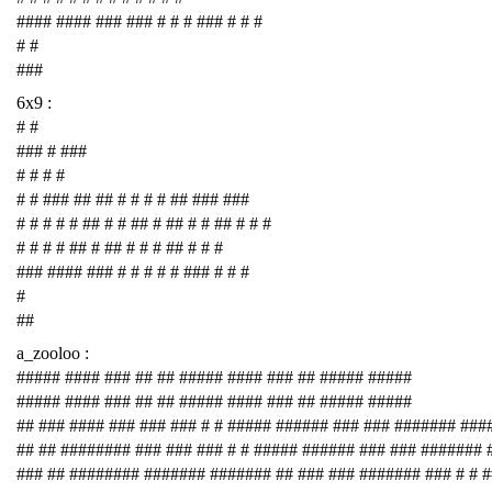
#### #### ### ### # # # ### # # #
# #
###
6x9 :
# #
### # ###
# # # #
# # ### ## ## # # # # ## ### ###
# # # # # ## # # ## # ## # # ## # # #
# # # # ## # ## # # # ## # # #
### #### ### # # # # # ### # # #
#
##
a_zooloo :
##### #### ### ## ## ##### #### ### ## ##### #####
##### #### ### ## ## ##### #### ### ## ##### #####
## ### #### ### ### ### # # ##### ###### ### ### ####### ###
## ## ######## ### ### ### # # ##### ###### ### ### #######
### ## ######## ####### ####### ## ### ### ####### ### # # 