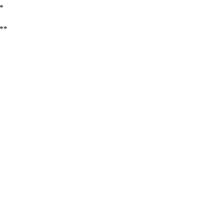
**
/**