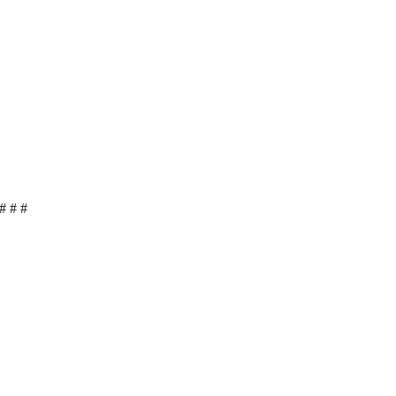
# # #