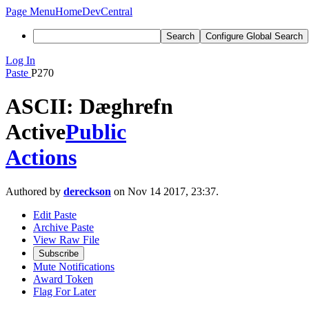
Page Menu
Home
DevCentral
Search
Configure Global Search
Log In
Paste
P270
ASCII: Dæghrefn
Active
Public
Actions
Authored by
dereckson
on Nov 14 2017, 23:37.
Edit Paste
Archive Paste
View Raw File
Subscribe
Mute Notifications
Award Token
Flag For Later