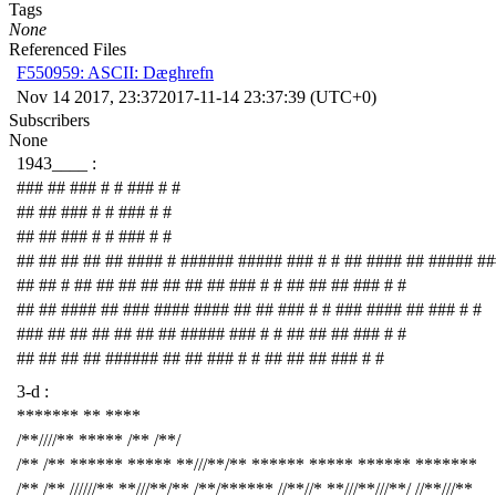
Tags
None
Referenced Files
F550959: ASCII: Dæghrefn
Nov 14 2017, 23:37
2017-11-14 23:37:39 (UTC+0)
Subscribers
None
1943____ :
### ## ### # # ### # #
## ## ### # # ### # #
## ## ### # # ### # #
## ## ## ## ## #### # ###### ##### ### # # ## #### ## ##### ##
## ## # ## ## ## ## ## ## ## ### # # ## ## ## ### # #
## ## #### ## ### #### #### ## ## ### # # ### #### ## ### # #
### ## ## ## ## ## ## ##### ### # # ## ## ## ### # #
## ## ## ## ###### ## ## ### # # ## ## ## ### # #
3-d :
******* ** ****
/**////** ***** /** /**/
/** /** ****** ***** **///**/** ****** ***** ****** *******
/** /** //////** **///**/** /**/****** //**//* **///**///**/ //**///**