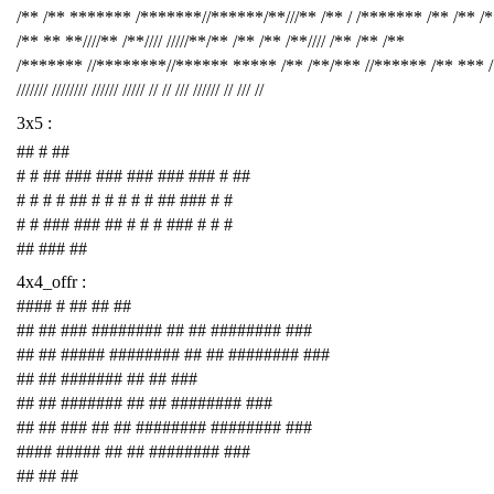
/** /** ******* /*******//******/**///** /** / /******* /** /** /
/** ** **////** /**//// /////**/** /** /** /**//// /** /** /**
/******* //********//****** ***** /** /**/*** //****** /** *** 
/////// //////// ////// ///// // // /// ////// // /// //
3x5 :
## # ##
# # ## ### ### ### ### ### # ##
# # # # ## # # # # # ## ### # #
# # ### ### ## # # # ### # # #
## ### ##
4x4_offr :
#### # ## ## ##
## ## ### ######## ## ## ######## ###
## ## ##### ######## ## ## ######## ###
## ## ####### ## ## ###
## ## ####### ## ## ######## ###
## ## ### ## ## ######## ######## ###
#### ##### ## ## ######## ###
## ## ##