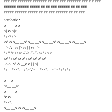
### ### ####### ####### ## ### ### ####### ### # # ###
###### ###### ##### ## ## ### ###### ## ## ###
##### ###### ##### ## ## ### ###### ## ## ###
acrobatic :
o__ __o o
<| v\ <|>
/ \ <\ / >
\o/ \o o__ __o/ o__ __o o__ __o/ \o__ __o \o__ __o
| |> /v | /v |> /v | | v\ | |>
/ \ // /> / \ /> // /> / \ / \ <\ / \ < >
\o/ / \ \o/ \o o/ \ \o/ \o/ o/ \o/
| o o | v\ /v __o o | | <| |
/ \ __/> <\__ / \ <\/> __/> <\__ < > / \ / \ / \
|
o__ o
<\__ __/>
o__ __o
/v v\
/> <\
o__ __o \o \o__ __o