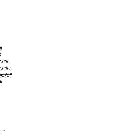
#
#
####
#####
######
#
++#