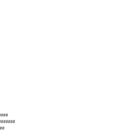
####
 #######
###