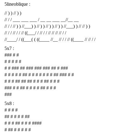
5lineoblique :
// ) ) // ) )
// / / ___ ___ ___ / __ __ ___ __//__ __
// / / // ) ) //___) ) // ) ) // ) ) // ) ) //___) ) // // ) )
// / / // / / // ((___/ / // / / // // // // / /
//____/ / ((___( ( ((____ //__ // / / // ((____ // // / /
5x7 :
### # #
# # # # #
# # ### ## ### ### ### ## # ###
# # # # # ## # # # # # # # ## ### # #
# # # ## ## ## # # # ## # # #
### # # ## # # # # ## # # #
###
5x8 :
# # # #
## # # # # ##
# # # ## # # # ####
# ## # # # # #