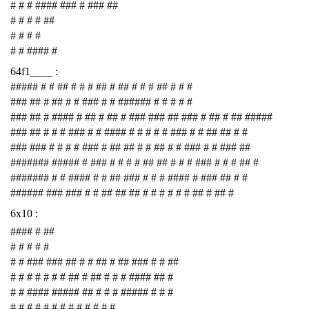
# # # #### ### # ### ##
# # # # ##
# # # #
# # #### #
64f1____ :
##### # # ## # # # ## # ## # # # ## # # #
### ## # ## # # ### # # ###### # # # # #
### ## # #### # ## # ## # ### ### ## ### # ## # ## #####
### ## # # # ### # # #### # # # # # ### # # ## ## # #
### ### # # # # ### # ## ## # # ## # # ### # # ### ##
####### ##### # ### # # # # ## ## # # # ### # # # ## #
####### # # #### # # ## ### # # # #### # ### ## # #
###### ### ### # # ## ## ## # # # # # # ## # ## #
6x10 :
#### # ##
# # # # #
# # ### ### ## # # ## # ## ### # # ##
# # # # # # # ## # ## # # # #### ## #
# # #### ##### ## # # # ##### # # #
# # # # # # # # # # # # #