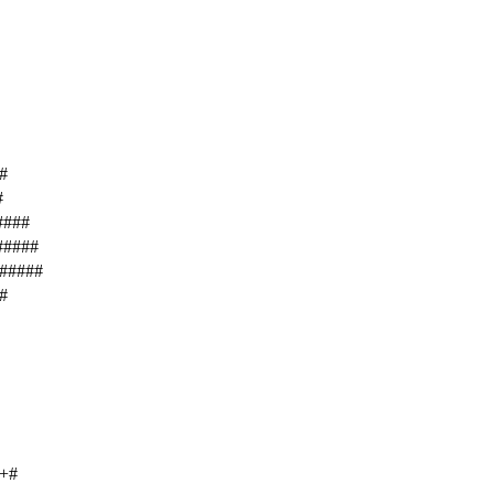
#
#
####
#####
######
#
++#