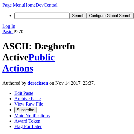
Page Menu
Home
DevCentral
Search
Configure Global Search
Log In
Paste
P270
ASCII: Dæghrefn
Active
Public
Actions
Authored by
dereckson
on Nov 14 2017, 23:37.
Edit Paste
Archive Paste
View Raw File
Subscribe
Mute Notifications
Award Token
Flag For Later