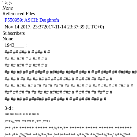
Tags
None
Referenced Files
F550959: ASCII: Dæghrefn
Nov 14 2017, 23:37
2017-11-14 23:37:39 (UTC+0)
Subscribers
None
1943____ :
### ## ### # # ### # #
## ## ### # # ### # #
## ## ### # # ### # #
## ## ## ## ## #### # ###### ##### ### # # ## #### ## ##### ##
## ## # ## ## ## ## ## ## ## ### # # ## ## ## ### # #
## ## #### ## ### #### #### ## ## ### # # ### #### ## ### # #
### ## ## ## ## ## ## ##### ### # # ## ## ## ### # #
## ## ## ## ###### ## ## ### # # ## ## ## ### # #
3-d :
******* ** ****
/**////** ***** /** /**/
/** /** ****** ***** **///**/** ****** ***** ****** *******
/** /** //////** **///**/** /**/****** //**//* **///**///**/ //**///**