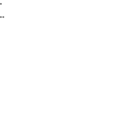
**
/**