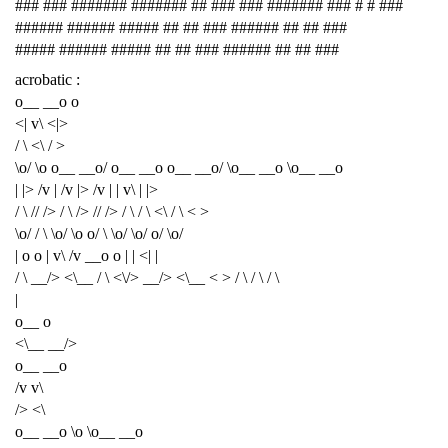
### ### ####### ####### ## ### ### ####### ### # # ###
###### ###### ##### ## ## ### ###### ## ## ###
##### ###### ##### ## ## ### ###### ## ## ###
acrobatic :
o__ __o o
<| v\ <|>
/ \ <\ / >
\o/ \o o__ __o/ o__ __o o__ __o/ \o__ __o \o__ __o
| |> /v | /v |> /v | | v\ | |>
/ \ // /> / \ /> // /> / \ / \ <\ / \ < >
\o/ / \ \o/ \o o/ \ \o/ \o/ o/ \o/
| o o | v\ /v __o o | | <| |
/ \ __/> <\__ / \ <\/> __/> <\__ < > / \ / \ / \
|
o__ o
<\__ __/>
o__ __o
/v v\
/> <\
o__ __o \o \o__ __o