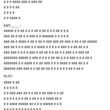
# # # #### ### # ### ##
# # # # ##
# # # #
# # #### #
64f1____ :
##### # # ## # # # ## # ## # # # ## # # #
### ## # ## # # ### # # ###### # # # # #
### ## # #### # ## # ## # ### ### ## ### # ## # ## #####
### ## # # # ### # # #### # # # # # ### # # ## ## # #
### ### # # # # ### # ## ## # # ## # # ### # # ### ##
####### ##### # ### # # # # ## ## # # # ### # # # ## #
####### # # #### # # ## ### # # # #### # ### ## # #
###### ### ### # # ## ## ## # # # # # # ## # ## #
6x10 :
#### # ##
# # # # #
# # ### ### ## # # ## # ## ### # # ##
# # # # # # # ## # ## # # # #### ## #
# # #### ##### ## # # # ##### # # #
# # # # # # # # # # # # #