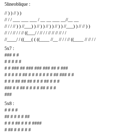
5lineoblique :
// ) ) // ) )
// / / ___ ___ ___ / __ __ ___ __//__ __
// / / // ) ) //___) ) // ) ) // ) ) // ) ) //___) ) // // ) )
// / / // / / // ((___/ / // / / // // // // / /
//____/ / ((___( ( ((____ //__ // / / // ((____ // // / /
5x7 :
### # #
# # # # #
# # ### ## ### ### ### ## # ###
# # # # # ## # # # # # # # ## ### # #
# # # ## ## ## # # # ## # # #
### # # ## # # # # ## # # #
###
5x8 :
# # # #
## # # # # ##
# # # ## # # # ####
# ## # # # # #