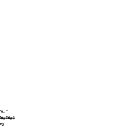
####
 #######
###