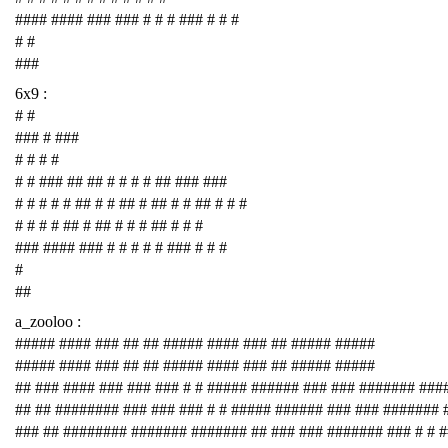
#### #### ### ### # # # ### # # #
# #
###
6x9 :
# #
### # ###
# # # #
# # ### ## ## # # # # ## ### ###
# # # # # ## # # ## # ## # # ## # # #
# # # # ## # ## # # # ## # # #
### #### ### # # # # # ### # # #
#
##
a_zooloo :
##### #### ### ## ## ##### #### ### ## ##### #####
##### #### ### ## ## ##### #### ### ## ##### #####
## ### #### ### ### ### # # ##### ###### ### ### ####### ###
## ## ######## ### ### ### # # ##### ###### ### ### #######
### ## ######## ####### ####### ## ### ### ####### ### # # 