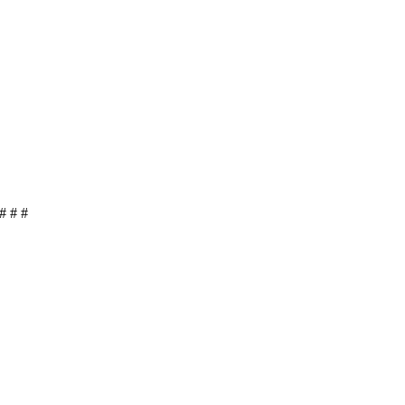
# # #