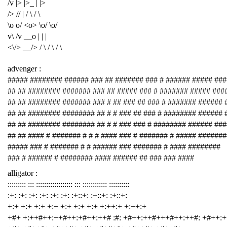
/v |> |>_ | |>
/> // | / \ / \
\o o/ <o> \o/ \o/
v\ /v __o | | |
<\/> __/> / \ / \ / \
advenger :
##### ######## ###### ### ## ####### ### # ###### ##### ###
## ## ######## ####### ### ## ##### ### # ####### ##### ###
## ## ######## ####### ### # ## ### ## ### # ####### ###### 
## ## ######## ######## ## # # ### ## ### # ######## ###### 
## ## ######## ######## ## # # ### ### # ######## ###### ##
## ## #### # ####### # # # #### ### # ####### # ##### #######
##### ### # ####### # # ###### ### ####### # #### ########
### # ###### # ######## #### ###### ## ### ### ####
alligator :
::::::::: ::: :::::::::::::::::: ::: :::::::::::: ::::::::::
:+: :+: :+: :+: :+: :+: :+::+: :+::+: :+::+:
+:+ +:+ +:+ +:+ +:+ +:+ +:+ +:++:+ +:++:+
+#+ +:++#++:++#++:+#++:++# :#: +#++:++#+++#++:++#: +#++: