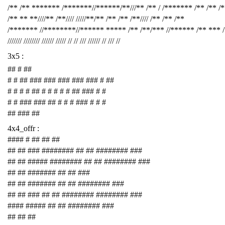
/** /** ******* /*******//******/**///** /** / /******* /** /** /
/** ** **////** /**//// /////**/** /** /** /**//// /** /** /**
/******* //********//****** ***** /** /**/*** //****** /** *** 
/////// //////// ////// ///// // // /// ////// // /// //
3x5 :
## # ##
# # ## ### ### ### ### ### # ##
# # # # ## # # # # # ## ### # #
# # ### ### ## # # # ### # # #
## ### ##
4x4_offr :
#### # ## ## ##
## ## ### ######## ## ## ######## ###
## ## ##### ######## ## ## ######## ###
## ## ####### ## ## ###
## ## ####### ## ## ######## ###
## ## ### ## ## ######## ######## ###
#### ##### ## ## ######## ###
## ## ##