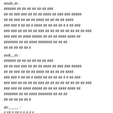
assalt_m :
###### ## ## ## ## ## ## ###
## ## ### ### ## ## ## #### ## ### ### #####
## ## ### ## ## ## #### ## ## ## ## ####
### ### # ## ## # #### ## ## ## ## # # ## ###
### ### ## ## ## ## ### ## ## ## ## ## ## ## ## ###
### ### ## #### ##### ## ## ## #### #### ##
####### ## ## #### ####### ## ## ##
## ## ## ## ## #
asslt__m :
###### ## ## ## ## ## ## ###
## ## ### ### ## ## ## #### ## ### ### #####
## ## ### ## ## ## #### ## ## ## ## ####
### ### # ## ## # #### ## ## ## ## # # ## ###
### ### ## ## ## ## ### ## ## ## ## ## ## ## ## ###
### ### ## #### ##### ## ## ## #### #### ##
####### ## ## #### ####### ## ## ##
## ## ## ## ## #
atc_____ :
# ## # ## # # # # #