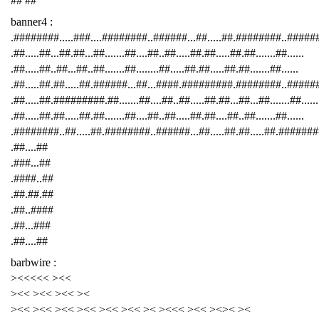
## ##
banner4 :
.########.....###....########..######...##.....##.########..####
.##.....##...##.##...##.......##....##..##.....##.##.....##.##.......##......
.##.....##..##...##..##.......##........##.....##.##.....##.##.......##......
.##.....##.##.....##.######...##...####.#########.########..######
.##.....##.#########.##.......##....##..##.....##.##...##...##.......##......
.##.....##.##.....##.##.......##....##..##.....##.##....##..##.......##......
.########..##.....##.########..######...##.....##.##.....##.########
.##....##
.###...##
.####..##
.##.##.##
.##..####
.##...###
.##....##
barbwire :
><<<<< ><<
><< ><< ><< ><
><< ><< ><< ><< ><< ><< >< ><<< ><< ><>< ><