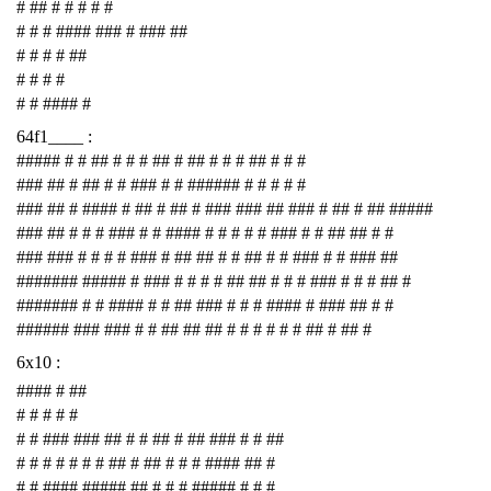
# ## # # # # #
# # # #### ### # ### ##
# # # # ##
# # # #
# # #### #
64f1____ :
##### # # ## # # # ## # ## # # # ## # # #
### ## # ## # # ### # # ###### # # # # #
### ## # #### # ## # ## # ### ### ## ### # ## # ## #####
### ## # # # ### # # #### # # # # # ### # # ## ## # #
### ### # # # # ### # ## ## # # ## # # ### # # ### ##
####### ##### # ### # # # # ## ## # # # ### # # # ## #
####### # # #### # # ## ### # # # #### # ### ## # #
###### ### ### # # ## ## ## # # # # # # ## # ## #
6x10 :
#### # ##
# # # # #
# # ### ### ## # # ## # ## ### # # ##
# # # # # # # ## # ## # # # #### ## #
# # #### ##### ## # # # ##### # # #