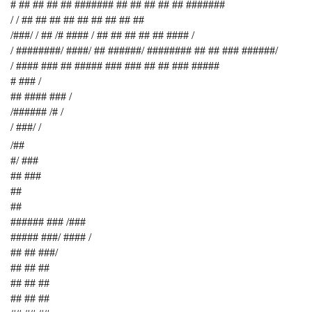
# ## ## ## ## ####### ## ## ## ## ## #######
/ / ## ## ## ## ## ## ## ## ##
/###/ / ## /# #### / ## ## ## ## ## #### /
/ ########/ ####/ ## ######/ ######## ## ## ### ######/
/ #### ### ## ##### ### ### ## ## ### #####
# ### /
## #### ### /
/###### /# /
/ ###/ /
/##
#/ ###
## ###
##
##
###### ### /###
##### ###/ #### /
## ## ###/
## ## ##
## ## ##
## ## ##