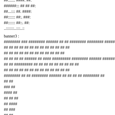
##::::::: ####: ##:
######::: ## ## ##:
##...:::: ##. ####:
##::::::: ##:. ###:
##::::::: ##::. ##:
..::::::::..::::..::
banner3 :
######## ### ######## ###### ## ## ######## ######## ####
## ## ## ## ## ## ## ## ## ## ## ## ##
## ## ## ## ## ## ## ## ## ## ## ##
## ## ## ## ###### ## #### ######### ######## ###### ######
## ## ######### ## ## ## ## ## ## ## ## ##
## ## ## ## ## ## ## ## ## ## ## ## ##
######## ## ## ######## ###### ## ## ## ## ######## ##
## ##
### ##
#### ##
## ## ##
## ####
## ###