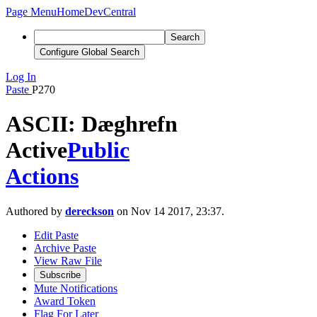
Page Menu
Home
DevCentral
Search
Configure Global Search
Log In
Paste
P270
ASCII: Dæghrefn
Active
Public
Actions
Authored by
dereckson
on Nov 14 2017, 23:37.
Edit Paste
Archive Paste
View Raw File
Subscribe
Mute Notifications
Award Token
Flag For Later