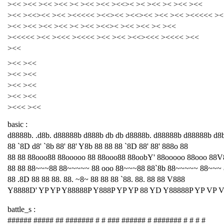
><< ><< ><< ><< >< ><< ><< ><<>< >< ><< >< ><< ><<
><< ><<><< ><< ><<<<< ><<><< ><<><< ><< ><< ><<<<< ><
><< ><< ><< ><< >< ><< ><<>< ><< ><< >< ><<
><<<<< ><< ><<< ><<<< ><< ><< ><<><<< ><<<< ><<
><<
><< ><<
><< ><<
><< ><<
><< ><<
><<< ><<
basic :
d8888b. .d8b. d88888b d888b db db d8888b. d88888b d88888b d8
88 `8D d8' `8b 88' 88' Y8b 88 88 88 `8D 88' 88' 888o 88
88 88 88ooo88 88ooooo 88 88ooo88 88oobY' 88ooooo 88ooo 88V
88 88 88~~~88 88~~~~~ 88 ooo 88~~~88 88`8b 88~~~~~ 88~~~
88 .8D 88 88 88. 88. ~8~ 88 88 88 `88. 88. 88 88 V888
Y8888D' YP YP Y88888P Y888P YP YP 88 YD Y88888P YP VP 
battle_s :
###### ##### ## ####### # # ### ###### # ####### # # # #