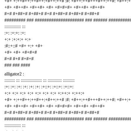
+#+ +:++#++:++#++:+#++:++# :#: +#++:++#+++#++:++#: +#++:
+#+ +#++#+ +#++#+ +#+ +#+#+#+ +#++#+ +#++#+
#+# #+##+# #+##+# #+# #+##+# #+##+# #+##+#
######### ### ##################### ### ###### #########
:::::::::::::: :::
:+: :+:+: :+:
+:+ :+:+:+ +:+
:#::+::# +#+ +:+ +#+
+#+ +#+ +#+#+#
#+# #+# #+#+#
### ### ####
alligator2 :
::::::::: ::: :::::::::::::::::: ::: :::::::::::: ::::::::::
:+: :+: :+: :+: :+: :+: :+::+: :+::+: :+::+:
+:+ +:+ +:+ +:+ +:+ +:+ +:+ +:++:+ +:++:+
+#+ +:++#++:++#++:+#++:++# :#: +#++:++#+++#++:++#: +#++:
+#+ +#++#+ +#++#+ +#+ +#+#+#+ +#++#+ +#++#+
#+# #+##+# #+##+# #+# #+##+# #+##+# #+##+#
######### ### ##################### ### ###### #########
:::::::::::::: :::