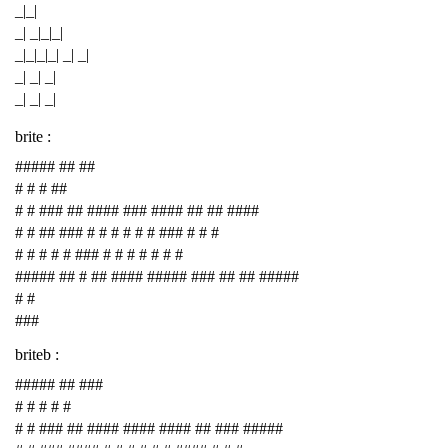
_|_|
_| _|_|_|
_|_|_|_| _| _|
_| _| _|
_| _| _|
brite :
##### ## ##
# # # ##
# # ### ## #### ### #### ## ## ####
# # ## ### # # # # # # ### # # #
# # # # # ### # # # # # # #
##### ## # ## #### ##### ### ## ## #####
# #
###
briteb :
##### ## ###
# # # # #
# # ### ## #### #### #### ## ### #####