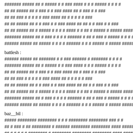
####### ##### ## # ##### # # ### #### # # # ##### # # # #
## ## ##### ## # ### # # ### #### ## # ### # # ###
## ## ### # # # # # ### #### ## # # # # # ###
## ## ##### ## # # ### # # ### #### ## ## # # ### # # ###
## ## ##### ## # ##### # # # # #### # # ## # ##### # ##### ###
####### ##### ## # ### # # # # ###### # ## # ### # ##### # # # 
###### ##### ## ##### # # # # ###### # # # ##### # ##### ####
battlesh :
###### ##### ## ####### # # ### ###### # ####### # # # #
####### ##### ## # ##### # # ### #### # # # ##### # # # #
## ## ##### ## # ### # # ### #### ## # ### # # ###
## ## ### # # # # # ### #### ## # # # # # ###
## ## ##### ## # # ### # # ### #### ## ## # # ### # # ###
## ## ##### ## # ##### # # # # #### # # ## # ##### # ##### ###
####### ##### ## # ### # # # # ###### # ## # ### # ##### # # # 
###### ##### ## ##### # # # # ###### # # # ##### # ##### ####
baz__bil :
##### ######## ######## # # # ######## ######## ### # #
## # ### # ## ######## # ###### ######## ######## #### ####