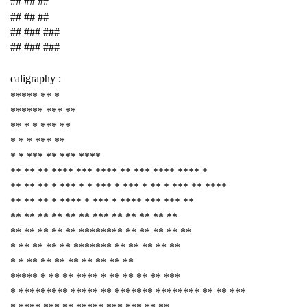
## ## ##
## ## ##
## ### ###
## ### ###
caligraphy :
***** ** *
****** *** **
** * * *** **
* * * *** **
* * *** ** *** ****
** ** ** **** *** **** ** *** **** **** *
** ** ** * *** * * *** * *** * ** * *** ** ****
** ** ** * **** * *** * **** *** *** **
** ** ** ** ** ** *** ** ** ** ** **
** ** ** ** ** ******** ** ** ** ** **
* ** ** ** ** ******* ** ** ** ** **
* * ** ** ** ** ** ** ** **
***** * ** ** **** * ** ** ** ** ***
* ********* ***** ** ******* ******** ** ** ***