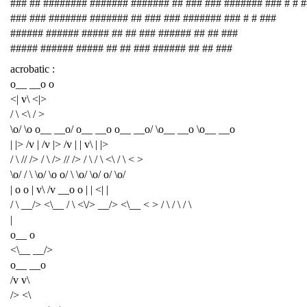
### ## ######## ####### ####### ## ### ### ####### ### # # 
### ### ####### ####### ## ### ### ####### ### # # ###
###### ###### ##### ## ## ### ###### ## ## ###
##### ###### ##### ## ## ### ###### ## ## ###
acrobatic :
o__ __o o
<| v\ <|>
/ \ <\ / >
\o/ \o o__ __o/ o__ __o o__ __o/ \o__ __o \o__ __o
| |> /v | /v |> /v | | v\ | |>
/ \ // /> / \ /> // /> / \ / \ <\ / \ < >
\o/ / \ \o/ \o o/ \ \o/ \o/ o/ \o/
| o o | v\ /v __o o | | <| |
/ \ __/> <\__ / \ <\/> __/> <\__ < > / \ / \ / \
|
o__ o
<\__ __/>
o__ __o
/v v\
/> <\