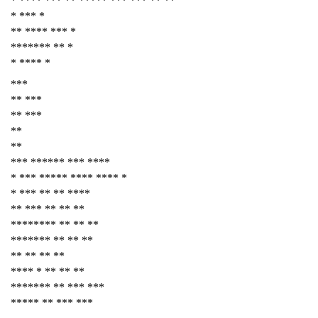
* **** *** ** ***** *** *** ** **
* *** *
** **** *** *
******* ** *
* **** *
***
** ***
** ***
**
**
*** ****** *** ****
* *** ***** **** **** *
* *** ** ** ****
** *** ** ** **
******** ** ** **
******* ** ** **
** ** ** **
**** * ** ** **
******* ** *** ***
***** ** *** ***