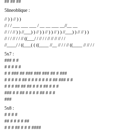
## ## ##
5lineoblique :
// ) ) // ) )
// / / ___ ___ ___ / __ __ ___ __//__ __
// / / // ) ) //___) ) // ) ) // ) ) // ) ) //___) ) // // ) )
// / / // / / // ((___/ / // / / // // // // / /
//____/ / ((___( ( ((____ //__ // / / // ((____ // // / /
5x7 :
### # #
# # # # #
# # ### ## ### ### ### ## # ###
# # # # # ## # # # # # # # ## ### # #
# # # ## ## ## # # # ## # # #
### # # ## # # # # ## # # #
###
5x8 :
# # # #
## # # # # ##
# # # ## # # # ####