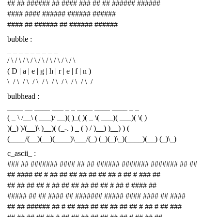
## ## ###### ## #### ### ## ## ###### ######
#### #### ###### ###### ######
#### ## ###### ## ###### ######
bubble :
_ _ _ _ _ _ _ _ _
/ \ / \ / \ / \ / \ / \ / \ / \ / \
( D | a | e | g | h | r | e | f | n )
\_/ \_/ \_/ \_/ \_/ \_/ \_/ \_/ \_/
bulbhead :
____ __ ____ ___ _ _ ____ ____ ____ _ _
( _ \ /__\ ( ___)/ __)( )_( )( _ \( ___)( ___)( \( )
)(_) )/(__)\ )__)( (_-. ) _ ( ) / )__) )__) ) (
(____/(__)(__)(____)\___/(_) (_)(_)\_)(____)(__) (_)\_)
c_ascii_ :
### ## ####### #### ## ## ###### ####### ####### ## ##
## #### ## # ## ## ## ## ## ## ## # ## # ### ##
## ## ## ## # ## ## ## ## ## ## # ## # #### ##
##### ## ## #### ## ####### ##### #### #### ## ####
## ## ###### ## # ## ### ## ## ## ## ## # ## # ## ###