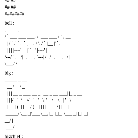
## ##
## ##
########
bell :
.___ _ ,__
/ ` ___ ___ ___. / .___ ___ / ` , __
| | / ` .' ` .' ` |,---. / \ .' ` |__ |' `.
| | | | |----' | | |' ` | ' |----' | | |
/---/ `.__/| `.___, `---| / | / `.___, | / |
\___/ /
big :
_____ _ __
| __ \ | | / _|
| | | | __ _ ___ __ _| |__ _ __ ___| |_ _ __
| | | |/ _` |/ _ \/ _` | '_ \| '__/ _ \ _| '_ \
| |__| | (_| | __/ (_| | | | | | | __/ | | | | |
|_____/ \__,_|\___|\__, |_| |_|_| \___|_| |_| |_|
__/ |
|___/
bigchief :