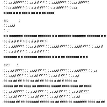
## ## ######## ## # # # # # # ######## ##### ######
#### ##### # # # # # # ##### # # #### ## ####
# ### # # # ### # ## # # ## ####
asc_____ :
######
# #
# # ####### ####### ####### # # ####### ####### ####### # #
## # # # # # # # # # # # ## #
## # ####### #### # #### ####### ####### #### #### # ### #
## # # # # # # # # # # # # # ##
####### # # ####### ####### # # # ## ####### # # #
ascii___ :
### ## ####### #### ## ## ###### ####### ####### ## ##
## #### ## # ## ## ## ## ## ## ## # ## # ### ##
## ## ## ## # ## ## ## ## ## ## # ## # #### ##
##### ## ## #### ## ####### ##### #### #### ## ####
## ## ###### ## # ## ### ## ## ## ## ## # ## # ## ###
## ## ## ## ## # ## ## ## ## ## ## ## # ## ## ##
###### ## ## ####### ##### ## ## #### ## ####### #### ## ##