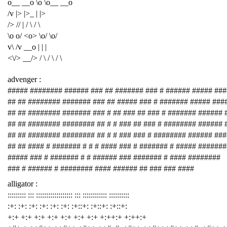
o__ __o \o \o__ __o
/v |> |>_ | |>
/> // | / \ / \
\o o/ <o> \o/ \o/
v\ /v __o | | |
<\/> __/> / \ / \ / \
advenger :
##### ######## ###### ### ## ####### ### # ###### ##### ###
## ## ######## ####### ### ## ##### ### # ####### ##### ###
## ## ######## ####### ### # ## ### ## ### # ####### ###### 
## ## ######## ######## ## # # ### ## ### # ######## ###### 
## ## ######## ######## ## # # ### ### # ######## ###### ##
## ## #### # ####### # # # #### ### # ####### # ##### #######
##### ### # ####### # # ###### ### ####### # #### ########
### # ###### # ######## #### ###### ## ### ### ####
alligator :
::::::::: ::: :::::::::::::::::: ::: :::::::::::: ::::::::::
:+: :+: :+: :+: :+: :+: :+::+: :+::+: :+::+:
+:+ +:+ +:+ +:+ +:+ +:+ +:+ +:++:+ +:++:+