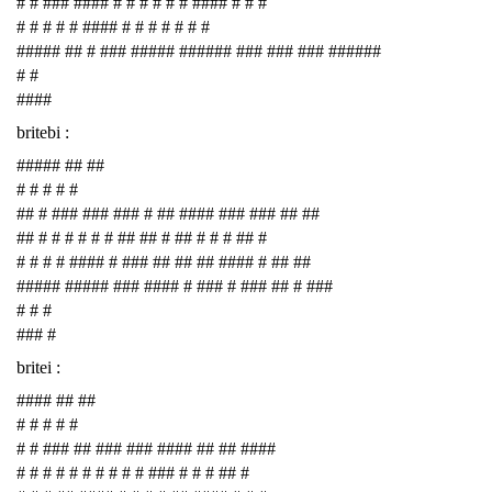
# # ### #### # # # # # # #### # # #
# # # # # #### # # # # # # #
##### ## # ### ##### ###### ### ### ### ######
# #
####
britebi :
##### ## ##
# # # # #
## # ### ### ### # ## #### ### ### ## ##
## # # # # # # ## ## # ## # # # ## #
# # # # #### # ### ## ## ## #### # ## ##
##### ##### ### #### # ### # ### ## # ###
# # #
### #
britei :
#### ## ##
# # # # #
# # ### ## ### ### #### ## ## ####
# # # # # # # # # # ### # # # ## #