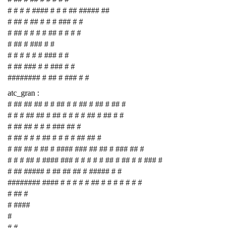
# # # # #### # # # ## ##### ##
# ## # ## # # # ### # #
# ## # # # # ## # # # #
# ## # ### # #
# # # # # # ### # #
# ## ### # # ### # #
######## # ## # ### # #
atc_gran :
# ## ## ## # # ## # # ## # ## # ## #
# # # ## ## # ## # # # # ## # ## # #
# ## ## # # # ### ## #
# ## # # # ## # # # # ## ## #
# ## ## # ## # #### ### ## ## # ### ## #
# # # ## # #### ### # # # # # ## # ## # # ### #
# ## ##### # ## ## ## # ##### # #
######## #### # # # # # ## # # # # # # #
# ## #
# ####
#
# #