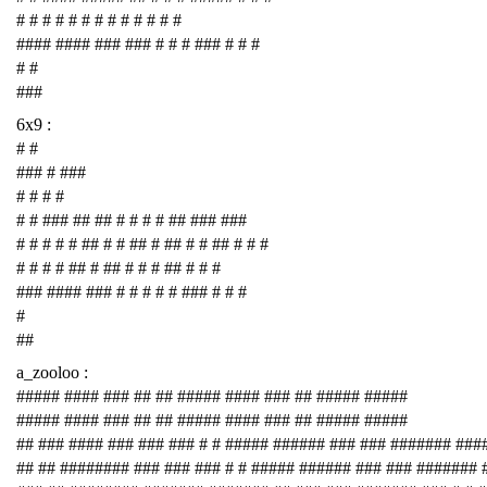
# # # # # # # # # # # # #
#### #### ### ### # # # ### # # #
# #
###
6x9 :
# #
### # ###
# # # #
# # ### ## ## # # # # ## ### ###
# # # # # ## # # ## # ## # # ## # # #
# # # # ## # ## # # # ## # # #
### #### ### # # # # # ### # # #
#
##
a_zooloo :
##### #### ### ## ## ##### #### ### ## ##### #####
##### #### ### ## ## ##### #### ### ## ##### #####
## ### #### ### ### ### # # ##### ###### ### ### ####### ###
## ## ######## ### ### ### # # ##### ###### ### ### #######