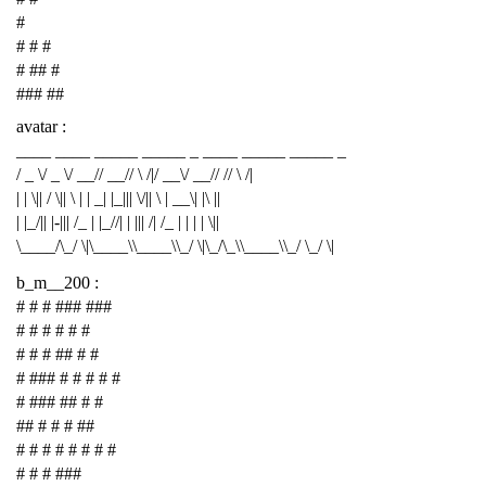
#
# # #
# ## #
### ##
avatar :
____ ____ _____ _____ _ ____ _____ _____ _
/ _ \/ _ \/ __// __// \ /|/ __\/ __// // \ /|
| | \|| / \|| \ | | _| |_||| \/|| \ | __\| |\ ||
| |_/|| |-||| /_ | |_//| | ||| /| /_ | | | | \||
\____/\_/ \|\____\\____\\_/ \|\_/\_\\____\\_/ \_/ \|
b_m__200 :
# # # ### ###
# # # # # #
# # # ## # #
# ### # # # # #
# ### ## # #
## # # # ##
# # # # # # # #
# # # ###