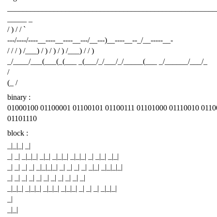
______________________________________________________
_____ _
/ ) / / `
---/----/----__----__----__---/__---)__----__--_/__-----__-
/ / / ) /___) / ) / ) / ) /___) / / )
_/____/___(___(_(___ _(___/_/___/_/_____(___ _/______/___/_
/
(_ /
binary :
01000100 01100001 01100101 01100111 01101000 01110010 0110
01101110
block :
_|_|_| _|
_| _| _|_|_| _|_| _|_|_| _|_|_| _| _|_| _|_|
_| _| _| _| _|_|_|_| _| _| _| _| _|_| _|_|_|_|
_| _| _| _| _| _| _| _| _| _| _|
_|_|_| _|_|_| _|_|_| _|_|_| _| _| _| _|_|_|
_|
_|_|