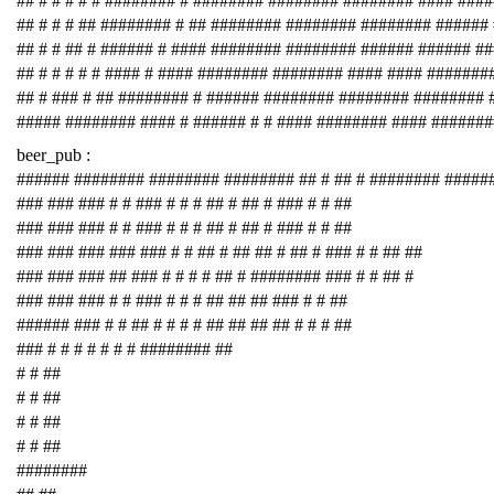
## # # # # # ######## # ######## ######## ######## #### ###
## # # # ## ######## # ## ######## ######## ######## ######
## # # ## # ###### # #### ######## ######## ###### ###### #
## # # # # # #### # #### ######## ######## #### #### #######
## # ### # ## ######## # ###### ######## ######## ########
##### ######## #### # ###### # # #### ######## #### #######
beer_pub :
###### ######## ######## ######## ## # ## # ######## #####
### ### ### # # ### # # # ## # ## # ### # # ##
### ### ### # # ### # # # ## # ## # ### # # ##
### ### ### ### ### # # ## # ## ## # ## # ### # # ## ##
### ### ### ## ### # # # # ## # ######## ### # # ## #
### ### ### # # ### # # # ## ## ## ### # # ##
###### ### # # ## # # # # ## ## ## ## # # # ##
### # # # # # # # ######## ##
# # ##
# # ##
# # ##
# # ##
########