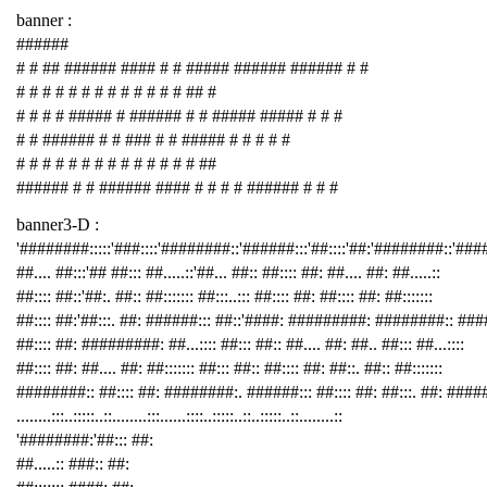
banner :
######
# # ## ###### #### # # ##### ###### ###### # #
# # # # # # # # # # # # # ## #
# # # # ##### # ###### # # ##### ##### # # #
# # ###### # # ### # # ##### # # # # #
# # # # # # # # # # # # # # ##
###### # # ###### #### # # # # ###### # # #
banner3-D :
'########:::::'###::::'########::'######:::'##::::'##:'########::'##
##.... ##:::'## ##::: ##.....::'##... ##:: ##:::: ##: ##.... ##: ##.....::
##:::: ##::'##:. ##:: ##::::::: ##:::..::: ##:::: ##: ##:::: ##: ##:::::::
##:::: ##:'##:::. ##: ######::: ##::'####: #########: ########:: ###
##:::: ##: #########: ##...:::: ##::: ##:: ##.... ##: ##.. ##::: ##...::::
##:::: ##: ##.... ##: ##::::::: ##::: ##:: ##:::: ##: ##::. ##:: ##:::::::
########:: ##:::: ##: ########:. ######::: ##:::: ##: ##:::. ##: ####
........:::..:::::..::........:::......::::..:::::..::..:::::..::........::
'########:'##::: ##:
##.....:: ###:: ##: