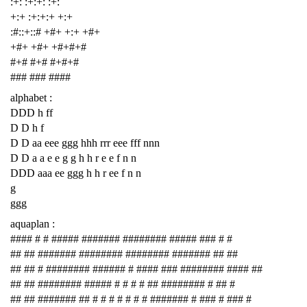
:+: :+:+: :+:
+:+ :+:+:+ +:+
:#::+::# +#+ +:+ +#+
+#+ +#+ +#+#+#
#+# #+# #+#+#
### ### ####
alphabet :
DDD h ff
D D h f
D D aa eee ggg hhh rrr eee fff nnn
D D a a e e g g h h r e e f n n
DDD aaa ee ggg h h r ee f n n
g
ggg
aquaplan :
#### # # ##### ####### ######## ##### ### # #
## ## ####### ######## ######## ####### ## ##
## ## # ######## ###### # #### ### ######## #### ##
## ## ######## ##### # # # # ## ######## # ## #
## ## ####### ## # # # # # # # ####### # ### # ### #