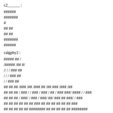
c2______ :
######
#######
#
## ##
## ##
#######
######
calgphy2 :
##### ## /
/##### /## #/
// / / ### ##
/ / / ### ##
/ / ### ##
## ## ## /### /## /### ## /## ### /### /##
## ## ## / ### / / ### / ### / ## / ### ###/ #### / / ###
## ## ## / ###/ / ### / ###/ ##/ ### ## ###/ / ###
## ## ## ## ## ## ### ## ## ## ## ## ## ###
## ## ## ## ## ######## ## ## ## ## ## ########