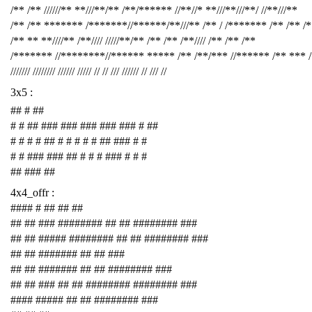
/** /** //////** **///**/** /**/****** //**//* **///**///**/ //**///**
/** /** ******* /*******//******/**///** /** / /******* /** /** /
/** ** **////** /**//// /////**/** /** /** /**//// /** /** /**
/******* //********//****** ***** /** /**/*** //****** /** *** 
/////// //////// ////// ///// // // /// ////// // /// //
3x5 :
## # ##
# # ## ### ### ### ### ### # ##
# # # # ## # # # # # ## ### # #
# # ### ### ## # # # ### # # #
## ### ##
4x4_offr :
#### # ## ## ##
## ## ### ######## ## ## ######## ###
## ## ##### ######## ## ## ######## ###
## ## ####### ## ## ###
## ## ####### ## ## ######## ###
## ## ### ## ## ######## ######## ###
#### ##### ## ## ######## ###