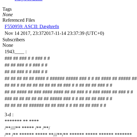
Tags
None
Referenced Files
F550959: ASCII: Dæghrefn
Nov 14 2017, 23:37
2017-11-14 23:37:39 (UTC+0)
Subscribers
None
1943____ :
### ## ### # # ### # #
## ## ### # # ### # #
## ## ### # # ### # #
## ## ## ## ## #### # ###### ##### ### # # ## #### ## ##### ##
## ## # ## ## ## ## ## ## ## ### # # ## ## ## ### # #
## ## #### ## ### #### #### ## ## ### # # ### #### ## ### # #
### ## ## ## ## ## ## ##### ### # # ## ## ## ### # #
## ## ## ## ###### ## ## ### # # ## ## ## ### # #
3-d :
******* ** ****
/**////** ***** /** /**/
/** /** ****** ***** **///**/** ****** ***** ****** *******