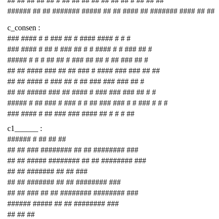
## ## ## ## ## # ## ## ## ## ## ## ## # ## ## ##
###### ## ## ####### ##### ## ## #### ## ####### #### ## ##
c_consen :
### #### # # ### ## # #### #### # # #
### #### # ## # ### ## # # #### # # ### ## #
##### # # # ## ## # ### ## ## # ## ### ## #
## ## #### ### ## ## ### # #### ### ### ## ##
## ## #### # ### ## # ## ### ### ### ## #
## ## ##### ### ## #### # ### ### ### ## # #
##### # ## ### # ### # # ## ### ### # # ### # # #
### #### # ## ### ### #### ## # # # ##
c1______ :
###### # ## ## ##
## ## ### ######## ## ## ######## ###
## ## ##### ######## ## ## ######## ###
## ## ####### ## ## ###
## ## ####### ## ## ######## ###
## ## ### ## ## ######## ######## ###
###### ##### ## ## ######## ###
## ## ##