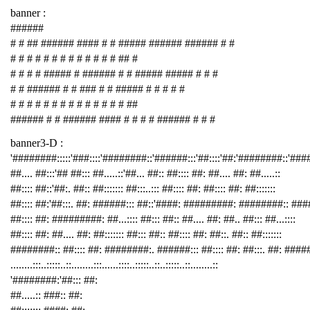
banner :
######
# # ## ###### #### # # ##### ###### ###### # #
# # # # # # # # # # # # # ## #
# # # # ##### # ###### # # ##### ##### # # #
# # ###### # # ### # # ##### # # # # #
# # # # # # # # # # # # # # ##
###### # # ###### #### # # # # ###### # # #
banner3-D :
'########:::::'###::::'########::'######:::'##::::'##:'########::'##
##.... ##:::'## ##::: ##.....::'##... ##:: ##:::: ##: ##.... ##: ##.....::
##:::: ##::'##:. ##:: ##::::::: ##:::..::: ##:::: ##: ##:::: ##: ##:::::::
##:::: ##:'##:::. ##: ######::: ##::'####: #########: ########:: ###
##:::: ##: #########: ##...:::: ##::: ##:: ##.... ##: ##.. ##::: ##...::::
##:::: ##: ##.... ##: ##::::::: ##::: ##:: ##:::: ##: ##::. ##:: ##:::::::
########:: ##:::: ##: ########:. ######::: ##:::: ##: ##:::. ##: ####
........:::..:::::..::........:::......::::..:::::..::..:::::..::........::
'########:'##::: ##:
##.....:: ###:: ##: