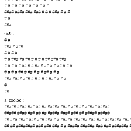
# # # # # # # # # # # # #
#### #### ### ### # # # ### # # #
# #
###
6x9 :
# #
### # ###
# # # #
# # ### ## ## # # # # ## ### ###
# # # # # ## # # ## # ## # # ## # # #
# # # # ## # ## # # # ## # # #
### #### ### # # # # # ### # # #
#
##
a_zooloo :
##### #### ### ## ## ##### #### ### ## ##### #####
##### #### ### ## ## ##### #### ### ## ##### #####
## ### #### ### ### ### # # ##### ###### ### ### ####### ###
## ## ######## ### ### ### # # ##### ###### ### ### #######