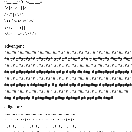
o__ __o \o \o__ __o
/v |> |>_ | |>
/> // | / \ / \
\o o/ <o> \o/ \o/
v\ /v __o | | |
<\/> __/> / \ / \ / \
advenger :
##### ######## ###### ### ## ####### ### # ###### ##### ###
## ## ######## ####### ### ## ##### ### # ####### ##### ###
## ## ######## ####### ### # ## ### ## ### # ####### ###### 
## ## ######## ######## ## # # ### ## ### # ######## ###### 
## ## ######## ######## ## # # ### ### # ######## ###### ##
## ## #### # ####### # # # #### ### # ####### # ##### #######
##### ### # ####### # # ###### ### ####### # #### ########
### # ###### # ######## #### ###### ## ### ### ####
alligator :
::::::::: ::: :::::::::::::::::: ::: :::::::::::: ::::::::::
:+: :+: :+: :+: :+: :+: :+::+: :+::+: :+::+:
+:+ +:+ +:+ +:+ +:+ +:+ +:+ +:++:+ +:++:+