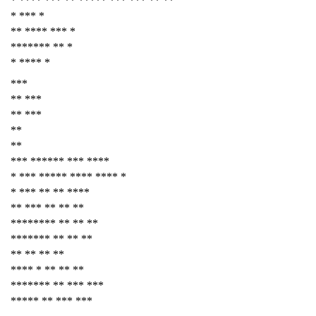
* **** *** ** ***** *** *** ** **
* *** *
** **** *** *
******* ** *
* **** *
***
** ***
** ***
**
**
*** ****** *** ****
* *** ***** **** **** *
* *** ** ** ****
** *** ** ** **
******** ** ** **
******* ** ** **
** ** ** **
**** * ** ** **
******* ** *** ***
***** ** *** ***