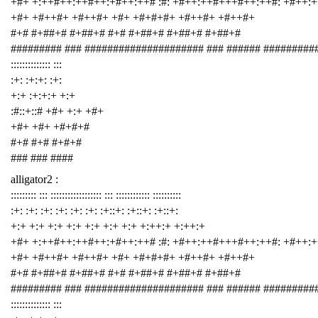
+#+ +:++#++:++#++:+#++:++# :#: +#++:++#+++#++:++#: +#++:
+#+ +#++#+ +#++#+ +#+ +#+#+#+ +#++#+ +#++#+
#+# #+##+# #+##+# #+# #+##+# #+##+# #+##+#
######### ### ##################### ### ###### #########
:::::::::::::: :::
:+: :+:+: :+:
+:+ :+:+:+ +:+
:#::+::# +#+ +:+ +#+
+#+ +#+ +#+#+#
#+# #+# #+#+#
### ### ####
alligator2 :
::::::::: ::: :::::::::::::::::: ::: :::::::::::: ::::::::::
:+: :+: :+: :+: :+: :+: :+::+: :+::+: :+::+:
+:+ +:+ +:+ +:+ +:+ +:+ +:+ +:++:+ +:++:+
+#+ +:++#++:++#++:+#++:++# :#: +#++:++#+++#++:++#: +#++:
+#+ +#++#+ +#++#+ +#+ +#+#+#+ +#++#+ +#++#+
#+# #+##+# #+##+# #+# #+##+# #+##+# #+##+#
######### ### ##################### ### ###### #########
:::::::::::::: :::