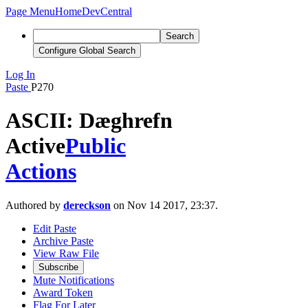
Page Menu
Home
DevCentral
Search
Configure Global Search
Log In
Paste
P270
ASCII: Dæghrefn
Active
Public
Actions
Authored by
dereckson
on Nov 14 2017, 23:37.
Edit Paste
Archive Paste
View Raw File
Subscribe
Mute Notifications
Award Token
Flag For Later