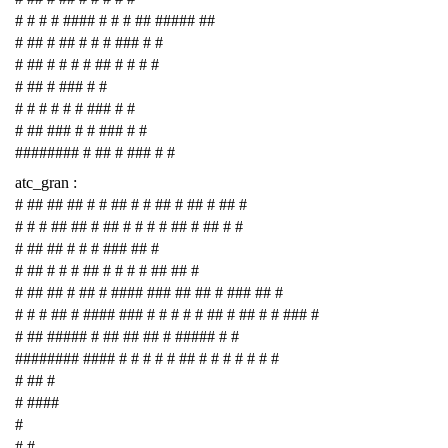
# # # # #### # # # ## ##### ##
# ## # ## # # # ### # #
# ## # # # # ## # # # #
# ## # ### # #
# # # # # # ### # #
# ## ### # # ### # #
######## # ## # ### # #
atc_gran :
# ## ## ## # # ## # # ## # ## # ## #
# # # ## ## # ## # # # # ## # ## # #
# ## ## # # # ### ## #
# ## # # # ## # # # # ## ## #
# ## ## # ## # #### ### ## ## # ### ## #
# # # ## # #### ### # # # # # ## # ## # # ### #
# ## ##### # ## ## ## # ##### # #
######## #### # # # # # ## # # # # # # #
# ## #
# ####
#
# #