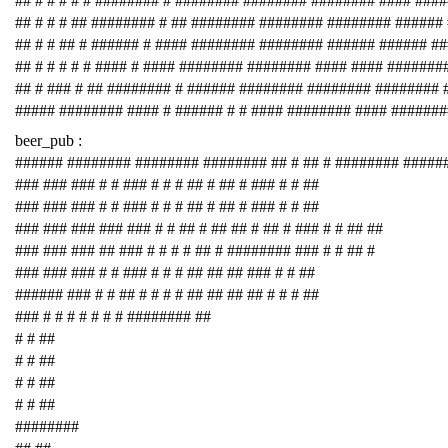
## # # # # # ######## # ######## ######## ######## #### ###
## # # # ## ######## # ## ######## ######## ######## ######
## # # ## # ###### # #### ######## ######## ###### ###### #
## # # # # # #### # #### ######## ######## #### #### #######
## # ### # ## ######## # ###### ######## ######## ########
##### ######## #### # ###### # # #### ######## #### #######
beer_pub :
###### ######## ######## ######## ## # ## # ######## #####
### ### ### # # ### # # # ## # ## # ### # # ##
### ### ### # # ### # # # ## # ## # ### # # ##
### ### ### ### ### # # ## # ## ## # ## # ### # # ## ##
### ### ### ## ### # # # # ## # ######## ### # # ## #
### ### ### # # ### # # # ## ## ## ### # # ##
###### ### # # ## # # # # ## ## ## ## # # # ##
### # # # # # # # ######## ##
# # ##
# # ##
# # ##
# # ##
########