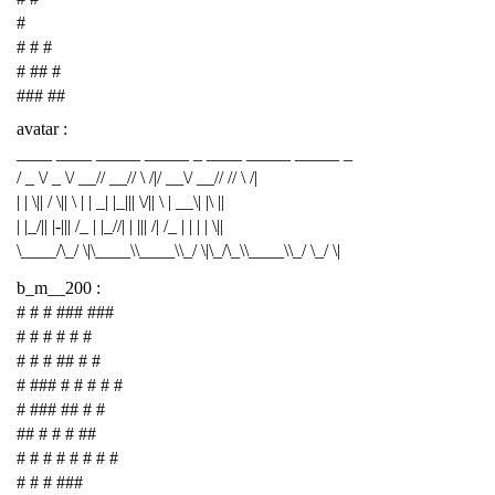
#
# # #
# ## #
### ##
avatar :
____ ____ _____ _____ _ ____ _____ _____ _
/ _ \/ _ \/ __// __// \ /|/ __\/ __// // \ /|
| | \|| / \|| \ | | _| |_||| \/|| \ | __\| |\ ||
| |_/|| |-||| /_ | |_//| | ||| /| /_ | | | | \||
\____/\_/ \|\____\\____\\_/ \|\_/\_\\____\\_/ \_/ \|
b_m__200 :
# # # ### ###
# # # # # #
# # # ## # #
# ### # # # # #
# ### ## # #
## # # # ##
# # # # # # # #
# # # ###