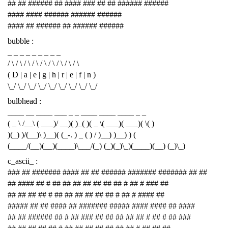
## ## ###### ## #### ### ## ## ###### ######
#### #### ###### ###### ######
#### ## ###### ## ###### ######
bubble :
_ _ _ _ _ _ _ _ _
/ \ / \ / \ / \ / \ / \ / \ / \ / \
( D | a | e | g | h | r | e | f | n )
\_/ \_/ \_/ \_/ \_/ \_/ \_/ \_/ \_/
bulbhead :
____ __ ____ ___ _ _ ____ ____ ____ _ _
( _ \ /__\ ( ___)/ __)( )_( )( _ \( ___)( ___)( \( )
)(_) )/(__)\ )__)( (_-. ) _ ( ) / )__) )__) ) (
(____/(__)(__)(____)\___/(_) (_)(_)\_)(____)(__) (_)\_)
c_ascii_ :
### ## ####### #### ## ## ###### ####### ####### ## ##
## #### ## # ## ## ## ## ## ## ## # ## # ### ##
## ## ## ## # ## ## ## ## ## ## # ## # #### ##
##### ## ## #### ## ####### ##### #### #### ## ####
## ## ###### ## # ## ### ## ## ## ## ## # ## # ## ###