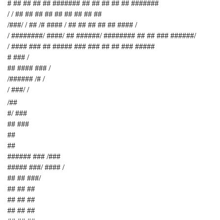
# ## ## ## ## ####### ## ## ## ## ## #######
/ / ## ## ## ## ## ## ## ## ##
/###/ / ## /# #### / ## ## ## ## ## #### /
/ ########/ ####/ ## ######/ ######## ## ## ### ######/
/ #### ### ## ##### ### ### ## ## ### #####
# ### /
## #### ### /
/###### /# /
/ ###/ /
/##
#/ ###
## ###
##
##
###### ### /###
##### ###/ #### /
## ## ###/
## ## ##
## ## ##
## ## ##