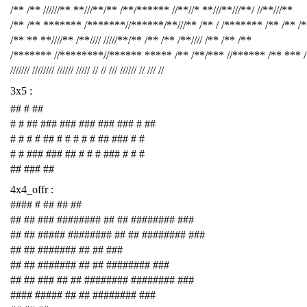
/** /** //////** **///**/** /**/****** //**//* **///**///**/ //**///**
/** /** ******* /*******//******/**///** /** / /******* /** /** /
/** ** **////** /**//// /////**/** /** /** /**//// /** /** /**
/******* //********//****** ***** /** /**/*** //****** /** *** 
/////// //////// ////// ///// // // /// ////// // /// //
3x5 :
## # ##
# # ## ### ### ### ### ### # ##
# # # # ## # # # # # ## ### # #
# # ### ### ## # # # ### # # #
## ### ##
4x4_offr :
#### # ## ## ##
## ## ### ######## ## ## ######## ###
## ## ##### ######## ## ## ######## ###
## ## ####### ## ## ###
## ## ####### ## ## ######## ###
## ## ### ## ## ######## ######## ###
#### ##### ## ## ######## ###