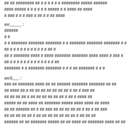
## ## ######## ## # # # # # # ######## ##### ######
#### ##### # # # # # # ##### # # #### ## ####
# ### # # # ### # ## # # ## ####
asc_____ :
######
# #
# # ####### ####### ####### # # ####### ####### ####### # #
## # # # # # # # # # # # ## #
## # ####### #### # #### ####### ####### #### #### # ### #
## # # # # # # # # # # # # # ##
####### # # ####### ####### # # # ## ####### # # #
ascii___ :
### ## ####### #### ## ## ###### ####### ####### ## ##
## #### ## # ## ## ## ## ## ## ## # ## # ### ##
## ## ## ## # ## ## ## ## ## ## # ## # #### ##
##### ## ## #### ## ####### ##### #### #### ## ####
## ## ###### ## # ## ### ## ## ## ## ## # ## # ## ###
## ## ## ## ## # ## ## ## ## ## ## ## # ## ## ##
###### ## ## ####### ##### ## ## #### ## ####### #### ## ##