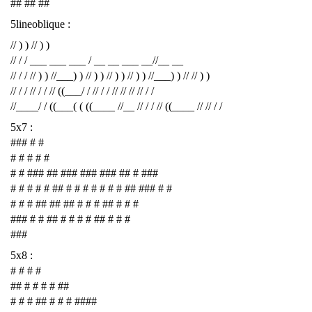
## ## ##
5lineoblique :
// ) ) // ) )
// / / ___ ___ ___ / __ __ ___ __//__ __
// / / // ) ) //___) ) // ) ) // ) ) // ) ) //___) ) // // ) )
// / / // / / // ((___/ / // / / // // // // / /
//____/ / ((___( ( ((____ //__ // / / // ((____ // // / /
5x7 :
### # #
# # # # #
# # ### ## ### ### ### ## # ###
# # # # # ## # # # # # # # ## ### # #
# # # ## ## ## # # # ## # # #
### # # ## # # # # ## # # #
###
5x8 :
# # # #
## # # # # ##
# # # ## # # # ####