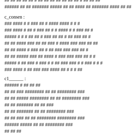
## ## ## ## ## # ## ## ## ## ## ## ## # ## ## ##
###### ## ## ####### ##### ## ## #### ## ####### #### ## ##
c_consen :
### #### # # ### ## # #### #### # # #
### #### # ## # ### ## # # #### # # ### ## #
##### # # # ## ## # ### ## ## # ## ### ## #
## ## #### ### ## ## ### # #### ### ### ## ##
## ## #### # ### ## # ## ### ### ### ## #
## ## ##### ### ## #### # ### ### ### ## # #
##### # ## ### # ### # # ## ### ### # # ### # # #
### #### # ## ### ### #### ## # # # ##
c1______ :
###### # ## ## ##
## ## ### ######## ## ## ######## ###
## ## ##### ######## ## ## ######## ###
## ## ####### ## ## ###
## ## ####### ## ## ######## ###
## ## ### ## ## ######## ######## ###
###### ##### ## ## ######## ###
## ## ##