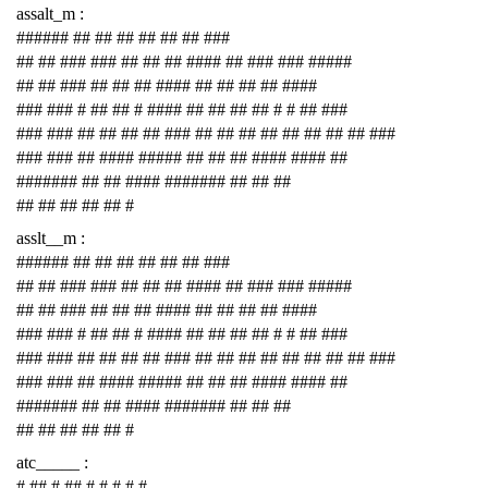
assalt_m :
###### ## ## ## ## ## ## ###
## ## ### ### ## ## ## #### ## ### ### #####
## ## ### ## ## ## #### ## ## ## ## ####
### ### # ## ## # #### ## ## ## ## # # ## ###
### ### ## ## ## ## ### ## ## ## ## ## ## ## ## ###
### ### ## #### ##### ## ## ## #### #### ##
####### ## ## #### ####### ## ## ##
## ## ## ## ## #
asslt__m :
###### ## ## ## ## ## ## ###
## ## ### ### ## ## ## #### ## ### ### #####
## ## ### ## ## ## #### ## ## ## ## ####
### ### # ## ## # #### ## ## ## ## # # ## ###
### ### ## ## ## ## ### ## ## ## ## ## ## ## ## ###
### ### ## #### ##### ## ## ## #### #### ##
####### ## ## #### ####### ## ## ##
## ## ## ## ## #
atc_____ :
# ## # ## # # # # #