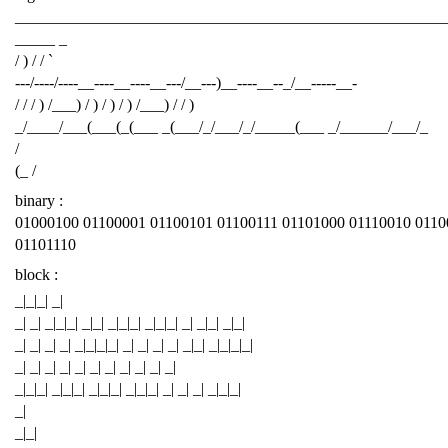
______________________________________________________
_____ _
/ ) / / `
---/----/----__----__----__---/__---)__----__--_/__-----__-
/ / / ) /___) / ) / ) / ) /___) / / )
_/____/___(___(_(___ _(___/_/___/_/_____(___ _/______/___/_
/
(_ /
binary :
01000100 01100001 01100101 01100111 01101000 01110010 0110
01101110
block :
_|_|_| _|
_| _| _|_|_| _|_| _|_|_| _|_|_| _| _|_| _|_|
_| _| _| _| _|_|_|_| _| _| _| _| _|_| _|_|_|_|
_| _| _| _| _| _| _| _| _| _| _|
_|_|_| _|_|_| _|_|_| _|_|_| _| _| _| _|_|_|
_|
_|_|