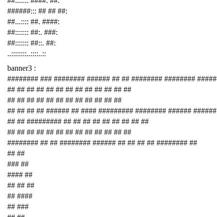
##::::::: ####: ##:
######::: ## ## ##:
##...:::: ##. ####:
##::::::: ##:. ###:
##::::::: ##::. ##:
..::::::::..::::..::
banner3 :
######## ### ######## ###### ## ## ######## ######## ####
## ## ## ## ## ## ## ## ## ## ## ## ##
## ## ## ## ## ## ## ## ## ## ## ##
## ## ## ## ###### ## #### ######### ######## ###### ######
## ## ######### ## ## ## ## ## ## ## ## ##
## ## ## ## ## ## ## ## ## ## ## ## ##
######## ## ## ######## ###### ## ## ## ## ######## ##
## ##
### ##
#### ##
## ## ##
## ####
## ###