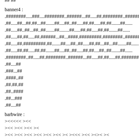
## ##
banner4 :
.########.....###....########..######...##.....##.########..####
.##.....##...##.##...##.......##....##..##.....##.##.....##.##.......##......
.##.....##..##...##..##.......##........##.....##.##.....##.##.......##......
.##.....##.##.....##.######...##...####.#########.########..######
.##.....##.#########.##.......##....##..##.....##.##...##...##.......##......
.##.....##.##.....##.##.......##....##..##.....##.##....##..##.......##......
.########..##.....##.########..######...##.....##.##.....##.########
.##....##
.###...##
.####..##
.##.##.##
.##..####
.##...###
.##....##
barbwire :
><<<<< ><<
><< ><< ><< ><
><< ><< ><< ><< ><< ><< >< ><<< ><< ><>< ><