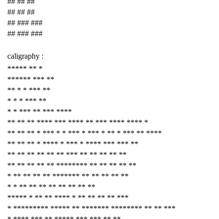
## ## ##
## ## ##
## ### ###
## ### ###
caligraphy :
***** ** *
****** *** **
** * * *** **
* * * *** **
* * *** ** *** ****
** ** ** **** *** **** ** *** **** **** *
** ** ** * *** * * *** * *** * ** * *** ** ****
** ** ** * **** * *** * **** *** *** **
** ** ** ** ** ** *** ** ** ** ** **
** ** ** ** ** ******** ** ** ** ** **
* ** ** ** ** ******* ** ** ** ** **
* * ** ** ** ** ** ** ** **
***** * ** ** **** * ** ** ** ** ***
* ********* ***** ** ******* ******** ** ** ***