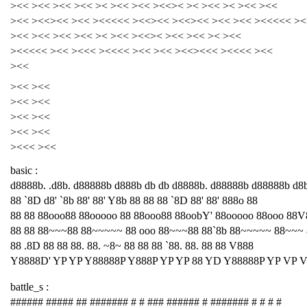
><< ><< ><< ><< >< ><< ><< ><<>< >< ><< >< ><< ><<
><< ><<><< ><< ><<<<< ><<><< ><<><< ><< ><< ><<<<< ><
><< ><< ><< ><< >< ><< ><<>< ><< ><< >< ><<
><<<<< ><< ><<< ><<<< ><< ><< ><<><<< ><<<< ><<
><<
><< ><<
><< ><<
><< ><<
><< ><<
><<< ><<
basic :
d8888b. .d8b. d88888b d888b db db d8888b. d88888b d88888b d8
88 `8D d8' `8b 88' 88' Y8b 88 88 88 `8D 88' 88' 888o 88
88 88 88ooo88 88ooooo 88 88ooo88 88oobY' 88ooooo 88ooo 88V
88 88 88~~~88 88~~~~~ 88 ooo 88~~~88 88`8b 88~~~~~ 88~~~
88 .8D 88 88 88. 88. ~8~ 88 88 88 `88. 88. 88 88 V888
Y8888D' YP YP Y88888P Y888P YP YP 88 YD Y88888P YP VP 
battle_s :
###### ##### ## ####### # # ### ###### # ####### # # # #