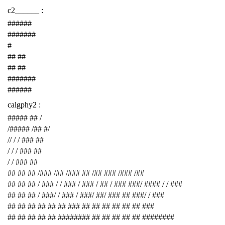
c2______ :
######
#######
#
## ##
## ##
#######
######
calgphy2 :
##### ## /
/##### /## #/
// / / ### ##
/ / / ### ##
/ / ### ##
## ## ## /### /## /### ## /## ### /### /##
## ## ## / ### / / ### / ### / ## / ### ###/ #### / / ###
## ## ## / ###/ / ### / ###/ ##/ ### ## ###/ / ###
## ## ## ## ## ## ### ## ## ## ## ## ## ###
## ## ## ## ## ######## ## ## ## ## ## ########