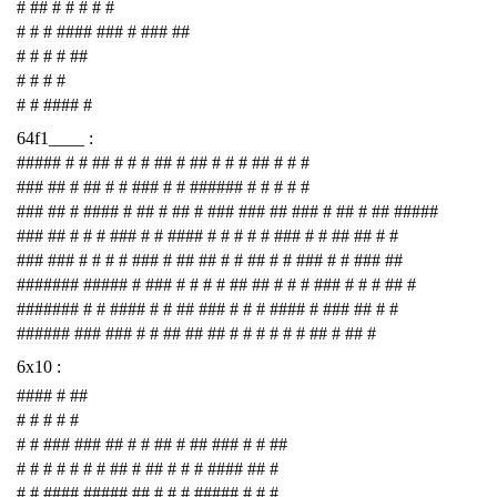
# ## # # # # #
# # # #### ### # ### ##
# # # # ##
# # # #
# # #### #
64f1____ :
##### # # ## # # # ## # ## # # # ## # # #
### ## # ## # # ### # # ###### # # # # #
### ## # #### # ## # ## # ### ### ## ### # ## # ## #####
### ## # # # ### # # #### # # # # # ### # # ## ## # #
### ### # # # # ### # ## ## # # ## # # ### # # ### ##
####### ##### # ### # # # # ## ## # # # ### # # # ## #
####### # # #### # # ## ### # # # #### # ### ## # #
###### ### ### # # ## ## ## # # # # # # ## # ## #
6x10 :
#### # ##
# # # # #
# # ### ### ## # # ## # ## ### # # ##
# # # # # # # ## # ## # # # #### ## #
# # #### ##### ## # # # ##### # # #