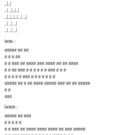
_|_|
_| _|_|_|
_|_|_|_| _| _|
_| _| _|
_| _| _|
brite :
##### ## ##
# # # ##
# # ### ## #### ### #### ## ## ####
# # ## ### # # # # # # ### # # #
# # # # # ### # # # # # # #
##### ## # ## #### ##### ### ## ## #####
# #
###
briteb :
##### ## ###
# # # # #
# # ### ## #### #### #### ## ### #####