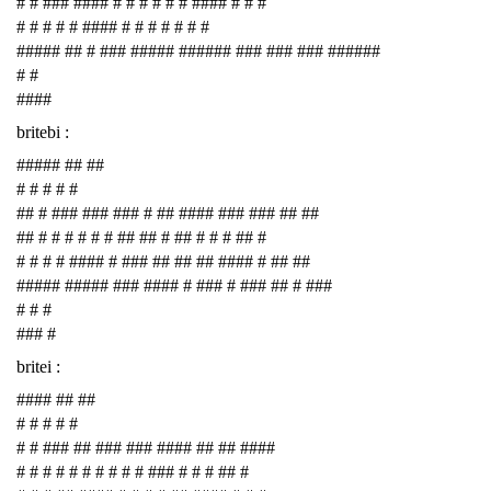
# # ### #### # # # # # # #### # # #
# # # # # #### # # # # # # #
##### ## # ### ##### ###### ### ### ### ######
# #
####
britebi :
##### ## ##
# # # # #
## # ### ### ### # ## #### ### ### ## ##
## # # # # # # ## ## # ## # # # ## #
# # # # #### # ### ## ## ## #### # ## ##
##### ##### ### #### # ### # ### ## # ###
# # #
### #
britei :
#### ## ##
# # # # #
# # ### ## ### ### #### ## ## ####
# # # # # # # # # # ### # # # ## #