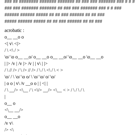
### ## ######## ####### ####### ## ### ### ####### ### # # 
### ### ####### ####### ## ### ### ####### ### # # ###
###### ###### ##### ## ## ### ###### ## ## ###
##### ###### ##### ## ## ### ###### ## ## ###
acrobatic :
o__ __o o
<| v\ <|>
/ \ <\ / >
\o/ \o o__ __o/ o__ __o o__ __o/ \o__ __o \o__ __o
| |> /v | /v |> /v | | v\ | |>
/ \ // /> / \ /> // /> / \ / \ <\ / \ < >
\o/ / \ \o/ \o o/ \ \o/ \o/ o/ \o/
| o o | v\ /v __o o | | <| |
/ \ __/> <\__ / \ <\/> __/> <\__ < > / \ / \ / \
|
o__ o
<\__ __/>
o__ __o
/v v\
/> <\