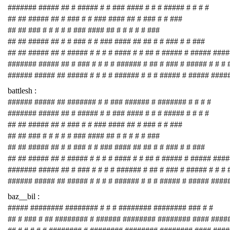
####### ##### ## # ##### # # ### #### # # # ##### # # # #
## ## ##### ## # ### # # ### #### ## # ### # # ###
## ## ### # # # # # ### #### ## # # # # # ###
## ## ##### ## # # ### # # ### #### ## ## # # ### # # ###
## ## ##### ## # ##### # # # # #### # # ## # ##### # ##### ###
####### ##### ## # ### # # # # ###### # ## # ### # ##### # # # 
###### ##### ## ##### # # # # ###### # # # ##### # ##### ####
battlesh :
###### ##### ## ####### # # ### ###### # ####### # # # #
####### ##### ## # ##### # # ### #### # # # ##### # # # #
## ## ##### ## # ### # # ### #### ## # ### # # ###
## ## ### # # # # # ### #### ## # # # # # ###
## ## ##### ## # # ### # # ### #### ## ## # # ### # # ###
## ## ##### ## # ##### # # # # #### # # ## # ##### # ##### ###
####### ##### ## # ### # # # # ###### # ## # ### # ##### # # # 
###### ##### ## ##### # # # # ###### # # # ##### # ##### ####
baz__bil :
##### ######## ######## # # # ######## ######## ### # #
## # ### # ## ######## # ###### ######## ######## #### ####