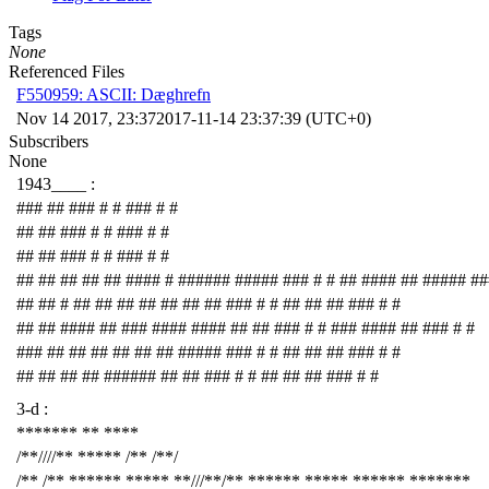
Tags
None
Referenced Files
F550959: ASCII: Dæghrefn
Nov 14 2017, 23:37
2017-11-14 23:37:39 (UTC+0)
Subscribers
None
1943____ :
### ## ### # # ### # #
## ## ### # # ### # #
## ## ### # # ### # #
## ## ## ## ## #### # ###### ##### ### # # ## #### ## ##### ##
## ## # ## ## ## ## ## ## ## ### # # ## ## ## ### # #
## ## #### ## ### #### #### ## ## ### # # ### #### ## ### # #
### ## ## ## ## ## ## ##### ### # # ## ## ## ### # #
## ## ## ## ###### ## ## ### # # ## ## ## ### # #
3-d :
******* ** ****
/**////** ***** /** /**/
/** /** ****** ***** **///**/** ****** ***** ****** *******