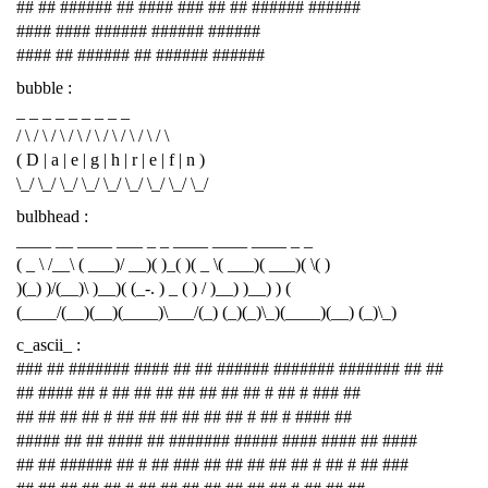
## ## ###### ## #### ### ## ## ###### ######
#### #### ###### ###### ######
#### ## ###### ## ###### ######
bubble :
_ _ _ _ _ _ _ _ _
/ \ / \ / \ / \ / \ / \ / \ / \ / \
( D | a | e | g | h | r | e | f | n )
\_/ \_/ \_/ \_/ \_/ \_/ \_/ \_/ \_/
bulbhead :
____ __ ____ ___ _ _ ____ ____ ____ _ _
( _ \ /__\ ( ___)/ __)( )_( )( _ \( ___)( ___)( \( )
)(_) )/(__)\ )__)( (_-. ) _ ( ) / )__) )__) ) (
(____/(__)(__)(____)\___/(_) (_)(_)\_)(____)(__) (_)\_)
c_ascii_ :
### ## ####### #### ## ## ###### ####### ####### ## ##
## #### ## # ## ## ## ## ## ## ## # ## # ### ##
## ## ## ## # ## ## ## ## ## ## # ## # #### ##
##### ## ## #### ## ####### ##### #### #### ## ####
## ## ###### ## # ## ### ## ## ## ## ## # ## # ## ###