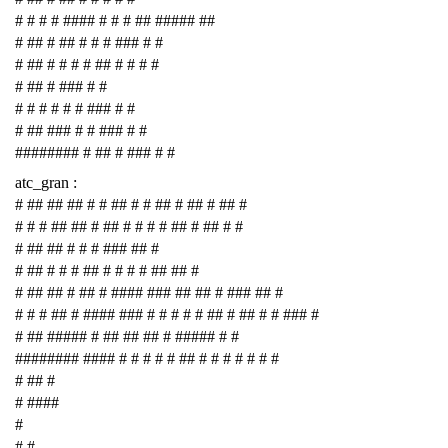
# # # # #### # # # ## ##### ##
# ## # ## # # # ### # #
# ## # # # # ## # # # #
# ## # ### # #
# # # # # # ### # #
# ## ### # # ### # #
######## # ## # ### # #
atc_gran :
# ## ## ## # # ## # # ## # ## # ## #
# # # ## ## # ## # # # # ## # ## # #
# ## ## # # # ### ## #
# ## # # # ## # # # # ## ## #
# ## ## # ## # #### ### ## ## # ### ## #
# # # ## # #### ### # # # # # ## # ## # # ### #
# ## ##### # ## ## ## # ##### # #
######## #### # # # # # ## # # # # # # #
# ## #
# ####
#
# #