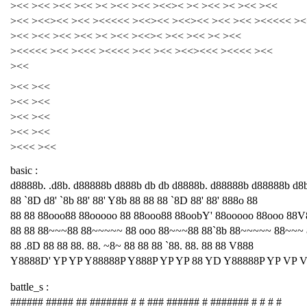
><< ><< ><< ><< >< ><< ><< ><<>< >< ><< >< ><< ><<
><< ><<><< ><< ><<<<< ><<><< ><<><< ><< ><< ><<<<< ><
><< ><< ><< ><< >< ><< ><<>< ><< ><< >< ><<
><<<<< ><< ><<< ><<<< ><< ><< ><<><<< ><<<< ><<
><<
><< ><<
><< ><<
><< ><<
><< ><<
><<< ><<
basic :
d8888b. .d8b. d88888b d888b db db d8888b. d88888b d88888b d8
88 `8D d8' `8b 88' 88' Y8b 88 88 88 `8D 88' 88' 888o 88
88 88 88ooo88 88ooooo 88 88ooo88 88oobY' 88ooooo 88ooo 88V
88 88 88~~~88 88~~~~~ 88 ooo 88~~~88 88`8b 88~~~~~ 88~~~
88 .8D 88 88 88. 88. ~8~ 88 88 88 `88. 88. 88 88 V888
Y8888D' YP YP Y88888P Y888P YP YP 88 YD Y88888P YP VP 
battle_s :
###### ##### ## ####### # # ### ###### # ####### # # # #