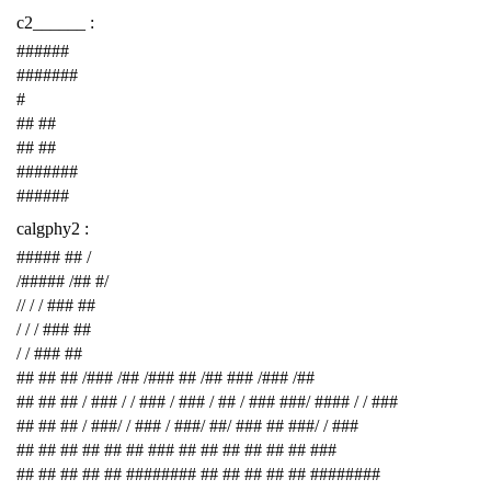
c2______ :
######
#######
#
## ##
## ##
#######
######
calgphy2 :
##### ## /
/##### /## #/
// / / ### ##
/ / / ### ##
/ / ### ##
## ## ## /### /## /### ## /## ### /### /##
## ## ## / ### / / ### / ### / ## / ### ###/ #### / / ###
## ## ## / ###/ / ### / ###/ ##/ ### ## ###/ / ###
## ## ## ## ## ## ### ## ## ## ## ## ## ###
## ## ## ## ## ######## ## ## ## ## ## ########