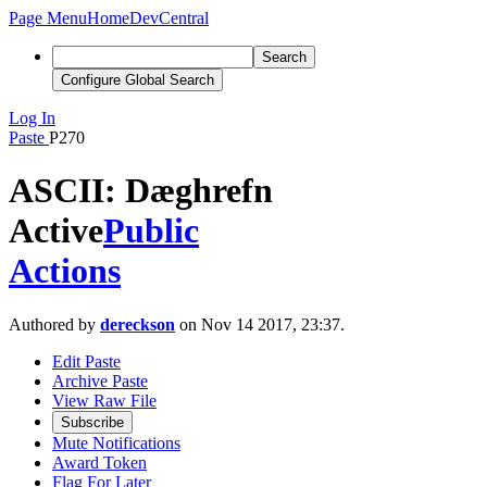
Page Menu
Home
DevCentral
Search
Configure Global Search
Log In
Paste
P270
ASCII: Dæghrefn
Active
Public
Actions
Authored by
dereckson
on Nov 14 2017, 23:37.
Edit Paste
Archive Paste
View Raw File
Subscribe
Mute Notifications
Award Token
Flag For Later