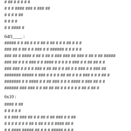
# ## # # # # #
# # # #### ### # ### ##
# # # # ##
# # # #
# # #### #
64f1____ :
##### # # ## # # # ## # ## # # # ## # # #
### ## # ## # # ### # # ###### # # # # #
### ## # #### # ## # ## # ### ### ## ### # ## # ## #####
### ## # # # ### # # #### # # # # # ### # # ## ## # #
### ### # # # # ### # ## ## # # ## # # ### # # ### ##
####### ##### # ### # # # # ## ## # # # ### # # # ## #
####### # # #### # # ## ### # # # #### # ### ## # #
###### ### ### # # ## ## ## # # # # # # ## # ## #
6x10 :
#### # ##
# # # # #
# # ### ### ## # # ## # ## ### # # ##
# # # # # # # ## # ## # # # #### ## #
# # #### ##### ## # # # ##### # # #