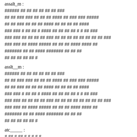
assalt_m :
###### ## ## ## ## ## ## ###
## ## ### ### ## ## ## #### ## ### ### #####
## ## ### ## ## ## #### ## ## ## ## ####
### ### # ## ## # #### ## ## ## ## # # ## ###
### ### ## ## ## ## ### ## ## ## ## ## ## ## ## ###
### ### ## #### ##### ## ## ## #### #### ##
####### ## ## #### ####### ## ## ##
## ## ## ## ## #
asslt__m :
###### ## ## ## ## ## ## ###
## ## ### ### ## ## ## #### ## ### ### #####
## ## ### ## ## ## #### ## ## ## ## ####
### ### # ## ## # #### ## ## ## ## # # ## ###
### ### ## ## ## ## ### ## ## ## ## ## ## ## ## ###
### ### ## #### ##### ## ## ## #### #### ##
####### ## ## #### ####### ## ## ##
## ## ## ## ## #
atc_____ :
# ## # ## # # # # #