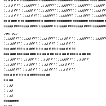
## # # # # # ######## # ######## ######## ######## #### ###
## # # # ## ######## # ## ######## ######## ######## ######
## # # ## # ###### # #### ######## ######## ###### ###### #
## # # # # # #### # #### ######## ######## #### #### #######
## # ### # ## ######## # ###### ######## ######## ########
##### ######## #### # ###### # # #### ######## #### #######
beer_pub :
###### ######## ######## ######## ## # ## # ######## #####
### ### ### # # ### # # # ## # ## # ### # # ##
### ### ### # # ### # # # ## # ## # ### # # ##
### ### ### ### ### # # ## # ## ## # ## # ### # # ## ##
### ### ### ## ### # # # # ## # ######## ### # # ## #
### ### ### # # ### # # # ## ## ## ### # # ##
###### ### # # ## # # # # ## ## ## ## # # # ##
### # # # # # # # ######## ##
# # ##
# # ##
# # ##
# # ##
########