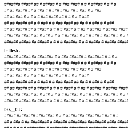
####### ##### ## # ##### # # ### #### # # # ##### # # # #
## ## ##### ## # ### # # ### #### ## # ### # # ###
## ## ### # # # # # ### #### ## # # # # # ###
## ## ##### ## # # ### # # ### #### ## ## # # ### # # ###
## ## ##### ## # ##### # # # # #### # # ## # ##### # ##### ###
####### ##### ## # ### # # # # ###### # ## # ### # ##### # # # 
###### ##### ## ##### # # # # ###### # # # ##### # ##### ####
battlesh :
###### ##### ## ####### # # ### ###### # ####### # # # #
####### ##### ## # ##### # # ### #### # # # ##### # # # #
## ## ##### ## # ### # # ### #### ## # ### # # ###
## ## ### # # # # # ### #### ## # # # # # ###
## ## ##### ## # # ### # # ### #### ## ## # # ### # # ###
## ## ##### ## # ##### # # # # #### # # ## # ##### # ##### ###
####### ##### ## # ### # # # # ###### # ## # ### # ##### # # # 
###### ##### ## ##### # # # # ###### # # # ##### # ##### ####
baz__bil :
##### ######## ######## # # # ######## ######## ### # #
## # ### # ## ######## # ###### ######## ######## #### ####