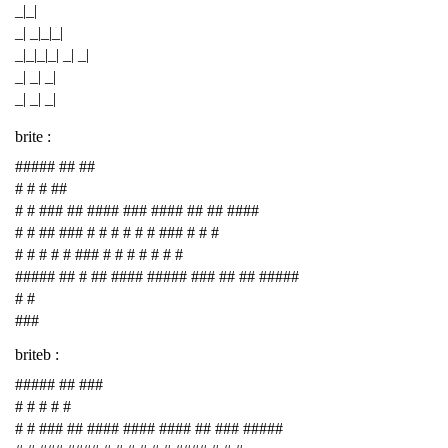
_|_|
_| _|_|_|
_|_|_|_| _| _|
_| _| _|
_| _| _|
brite :
##### ## ##
# # # ##
# # ### ## #### ### #### ## ## ####
# # ## ### # # # # # # ### # # #
# # # # # ### # # # # # # #
##### ## # ## #### ##### ### ## ## #####
# #
###
briteb :
##### ## ###
# # # # #
# # ### ## #### #### #### ## ### #####