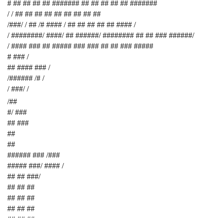
# ## ## ## ## ####### ## ## ## ## ## #######
/ / ## ## ## ## ## ## ## ## ##
/###/ / ## /# #### / ## ## ## ## ## #### /
/ ########/ ####/ ## ######/ ######## ## ## ### ######/
/ #### ### ## ##### ### ### ## ## ### #####
# ### /
## #### ### /
/###### /# /
/ ###/ /
/##
#/ ###
## ###
##
##
###### ### /###
##### ###/ #### /
## ## ###/
## ## ##
## ## ##
## ## ##