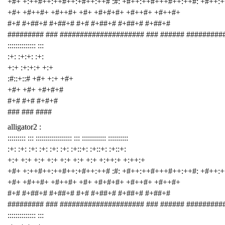
+#+ +:++#++:++#++:+#++:++# :#: +#++:++#+++#++:++#: +#++:
+#+ +#++#+ +#++#+ +#+ +#+#+#+ +#++#+ +#++#+
#+# #+##+# #+##+# #+# #+##+# #+##+# #+##+#
######### ### ##################### ### ###### #########
:::::::::::::: :::
:+: :+:+: :+:
+:+ :+:+:+ +:+
:#::+::# +#+ +:+ +#+
+#+ +#+ +#+#+#
#+# #+# #+#+#
### ### ####
alligator2 :
::::::::: ::: :::::::::::::::::: ::: :::::::::::: ::::::::::
:+: :+: :+: :+: :+: :+: :+::+: :+::+: :+::+:
+:+ +:+ +:+ +:+ +:+ +:+ +:+ +:++:+ +:++:+
+#+ +:++#++:++#++:+#++:++# :#: +#++:++#+++#++:++#: +#++:
+#+ +#++#+ +#++#+ +#+ +#+#+#+ +#++#+ +#++#+
#+# #+##+# #+##+# #+# #+##+# #+##+# #+##+#
######### ### ##################### ### ###### #########
:::::::::::::: :::