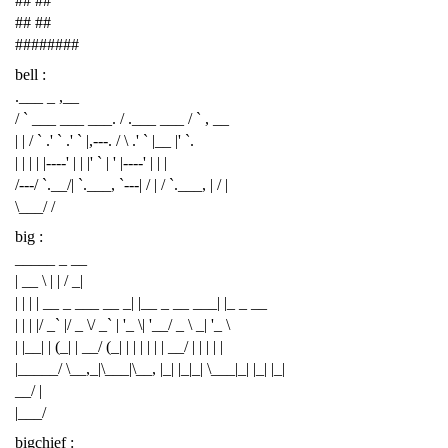
## ##
## ##
########
bell :
.___ _ ,__
/ ` ___ ___ ___. / .___ ___ / ` , __
| | / ` .' ` .' ` |,---. / \ .' ` |__ |' `.
| | | | |----' | | |' ` | ' |----' | | |
/---/ `.__/| `.___, `---| / | / `.___, | / |
\___/ /
big :
_____ _ __
| __ \ | | / _|
| | | | __ _ ___ __ _| |__ _ __ ___| |_ _ __
| | | |/ _` |/ _ \/ _` | '_ \| '__/ _ \ _| '_ \
| |__| | (_| | __/ (_| | | | | | | __/ | | | | |
|_____/ \__,_|\___|\__, |_| |_|_| \___|_| |_| |_|
__/ |
|___/
bigchief :