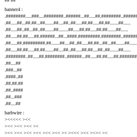
## ##
banner4 :
.########.....###....########..######...##.....##.########..####
.##.....##...##.##...##.......##....##..##.....##.##.....##.##.......##......
.##.....##..##...##..##.......##........##.....##.##.....##.##.......##......
.##.....##.##.....##.######...##...####.#########.########..######
.##.....##.#########.##.......##....##..##.....##.##...##...##.......##......
.##.....##.##.....##.##.......##....##..##.....##.##....##..##.......##......
.########..##.....##.########..######...##.....##.##.....##.########
.##....##
.###...##
.####..##
.##.##.##
.##..####
.##...###
.##....##
barbwire :
><<<<< ><<
><< ><< ><< ><
><< ><< ><< ><< ><< ><< >< ><<< ><< ><>< ><