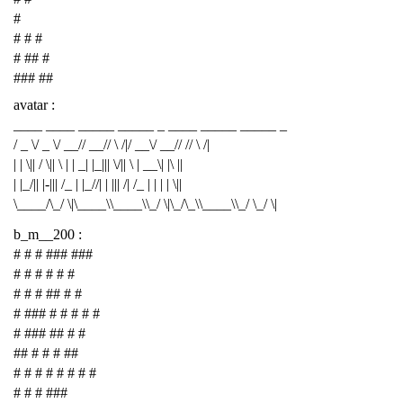
#
# # #
# ## #
### ##
avatar :
____ ____ _____ _____ _ ____ _____ _____ _
/ _ \/ _ \/ __// __// \ /|/ __\/ __// // \ /|
| | \|| / \|| \ | | _| |_||| \/|| \ | __\| |\ ||
| |_/|| |-||| /_ | |_//| | ||| /| /_ | | | | \||
\____/\_/ \|\____\\____\\_/ \|\_/\_\\____\\_/ \_/ \|
b_m__200 :
# # # ### ###
# # # # # #
# # # ## # #
# ### # # # # #
# ### ## # #
## # # # ##
# # # # # # # #
# # # ###