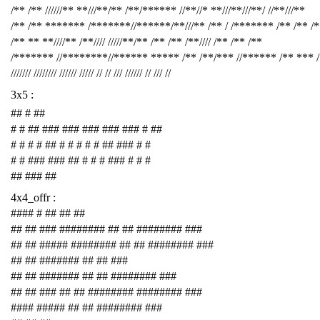
/** /** //////** **///**/** /**/****** //**//* **///**///**/ //**///**
/** /** ******* /*******//******/**///** /** / /******* /** /** /
/** ** **////** /**//// /////**/** /** /** /**//// /** /** /**
/******* //********//****** ***** /** /**/*** //****** /** *** 
/////// //////// ////// ///// // // /// ////// // /// //
3x5 :
## # ##
# # ## ### ### ### ### ### # ##
# # # # ## # # # # # ## ### # #
# # ### ### ## # # # ### # # #
## ### ##
4x4_offr :
#### # ## ## ##
## ## ### ######## ## ## ######## ###
## ## ##### ######## ## ## ######## ###
## ## ####### ## ## ###
## ## ####### ## ## ######## ###
## ## ### ## ## ######## ######## ###
#### ##### ## ## ######## ###