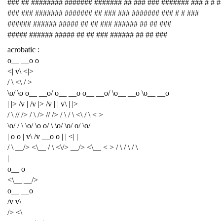
### ## ######## ####### ####### ## ### ### ####### ### # # 
### ### ####### ####### ## ### ### ####### ### # # ###
###### ###### ##### ## ## ### ###### ## ## ###
##### ###### ##### ## ## ### ###### ## ## ###
acrobatic :
o__ __o o
<| v\ <|>
/ \ <\ / >
\o/ \o o__ __o/ o__ __o o__ __o/ \o__ __o \o__ __o
| |> /v | /v |> /v | | v\ | |>
/ \ // /> / \ /> // /> / \ / \ <\ / \ < >
\o/ / \ \o/ \o o/ \ \o/ \o/ o/ \o/
| o o | v\ /v __o o | | <| |
/ \ __/> <\__ / \ <\/> __/> <\__ < > / \ / \ / \
|
o__ o
<\__ __/>
o__ __o
/v v\
/> <\