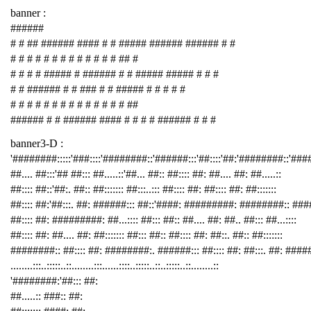
banner :
######
# # ## ###### #### # # ##### ###### ###### # #
# # # # # # # # # # # # # ## #
# # # # ##### # ###### # # ##### ##### # # #
# # ###### # # ### # # ##### # # # # #
# # # # # # # # # # # # # # ##
###### # # ###### #### # # # # ###### # # #
banner3-D :
'########:::::'###::::'########::'######:::'##::::'##:'########::'##
##.... ##:::'## ##::: ##.....::'##... ##:: ##:::: ##: ##.... ##: ##.....::
##:::: ##::'##:. ##:: ##::::::: ##:::..::: ##:::: ##: ##:::: ##: ##:::::::
##:::: ##:'##:::. ##: ######::: ##::'####: #########: ########:: ###
##:::: ##: #########: ##...:::: ##::: ##:: ##.... ##: ##.. ##::: ##...::::
##:::: ##: ##.... ##: ##::::::: ##::: ##:: ##:::: ##: ##::. ##:: ##:::::::
########:: ##:::: ##: ########:. ######::: ##:::: ##: ##:::. ##: ####
........:::..:::::..::........:::......::::..:::::..::..:::::..::........::
'########:'##::: ##:
##.....:: ###:: ##: