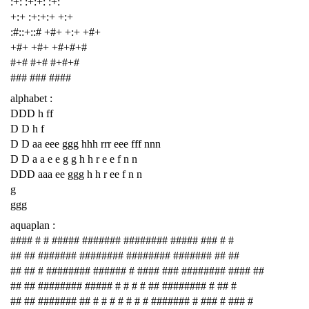
:+: :+:+: :+:
+:+ :+:+:+ +:+
:#::+::# +#+ +:+ +#+
+#+ +#+ +#+#+#
#+# #+# #+#+#
### ### ####
alphabet :
DDD h ff
D D h f
D D aa eee ggg hhh rrr eee fff nnn
D D a a e e g g h h r e e f n n
DDD aaa ee ggg h h r ee f n n
g
ggg
aquaplan :
#### # # ##### ####### ######## ##### ### # #
## ## ####### ######## ######## ####### ## ##
## ## # ######## ###### # #### ### ######## #### ##
## ## ######## ##### # # # # ## ######## # ## #
## ## ####### ## # # # # # # # ####### # ### # ### #