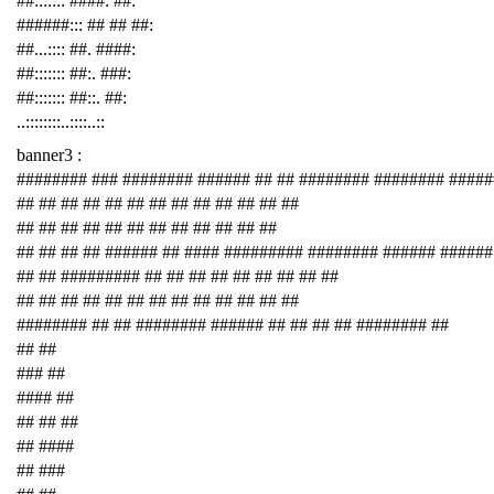
##::::::: ####: ##:
######::: ## ## ##:
##...:::: ##. ####:
##::::::: ##:. ###:
##::::::: ##::. ##:
..::::::::..::::..::
banner3 :
######## ### ######## ###### ## ## ######## ######## ####
## ## ## ## ## ## ## ## ## ## ## ## ##
## ## ## ## ## ## ## ## ## ## ## ##
## ## ## ## ###### ## #### ######### ######## ###### ######
## ## ######### ## ## ## ## ## ## ## ## ##
## ## ## ## ## ## ## ## ## ## ## ## ##
######## ## ## ######## ###### ## ## ## ## ######## ##
## ##
### ##
#### ##
## ## ##
## ####
## ###