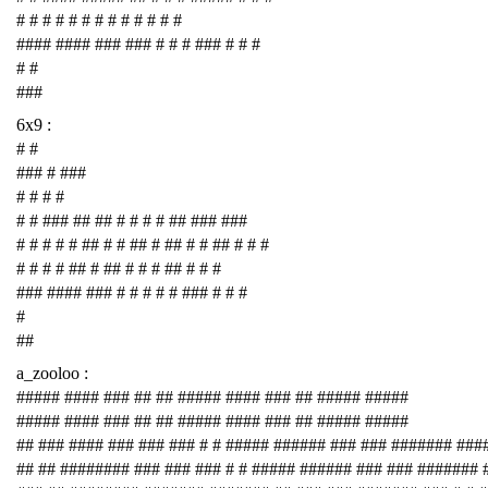
# # # # # # # # # # # # #
#### #### ### ### # # # ### # # #
# #
###
6x9 :
# #
### # ###
# # # #
# # ### ## ## # # # # ## ### ###
# # # # # ## # # ## # ## # # ## # # #
# # # # ## # ## # # # ## # # #
### #### ### # # # # # ### # # #
#
##
a_zooloo :
##### #### ### ## ## ##### #### ### ## ##### #####
##### #### ### ## ## ##### #### ### ## ##### #####
## ### #### ### ### ### # # ##### ###### ### ### ####### ###
## ## ######## ### ### ### # # ##### ###### ### ### #######