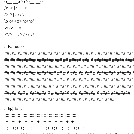
o__ __o \o \o__ __o
/v |> |>_ | |>
/> // | / \ / \
\o o/ <o> \o/ \o/
v\ /v __o | | |
<\/> __/> / \ / \ / \
advenger :
##### ######## ###### ### ## ####### ### # ###### ##### ###
## ## ######## ####### ### ## ##### ### # ####### ##### ###
## ## ######## ####### ### # ## ### ## ### # ####### ###### 
## ## ######## ######## ## # # ### ## ### # ######## ###### 
## ## ######## ######## ## # # ### ### # ######## ###### ##
## ## #### # ####### # # # #### ### # ####### # ##### #######
##### ### # ####### # # ###### ### ####### # #### ########
### # ###### # ######## #### ###### ## ### ### ####
alligator :
::::::::: ::: :::::::::::::::::: ::: :::::::::::: ::::::::::
:+: :+: :+: :+: :+: :+: :+::+: :+::+: :+::+:
+:+ +:+ +:+ +:+ +:+ +:+ +:+ +:++:+ +:++:+