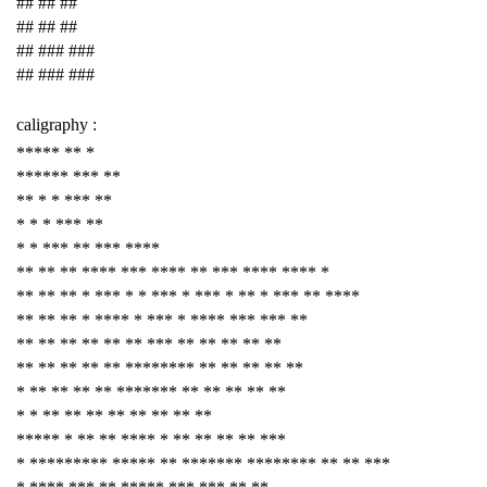
## ## ##
## ## ##
## ### ###
## ### ###
caligraphy :
***** ** *
****** *** **
** * * *** **
* * * *** **
* * *** ** *** ****
** ** ** **** *** **** ** *** **** **** *
** ** ** * *** * * *** * *** * ** * *** ** ****
** ** ** * **** * *** * **** *** *** **
** ** ** ** ** ** *** ** ** ** ** **
** ** ** ** ** ******** ** ** ** ** **
* ** ** ** ** ******* ** ** ** ** **
* * ** ** ** ** ** ** ** **
***** * ** ** **** * ** ** ** ** ***
* ********* ***** ** ******* ******** ** ** ***