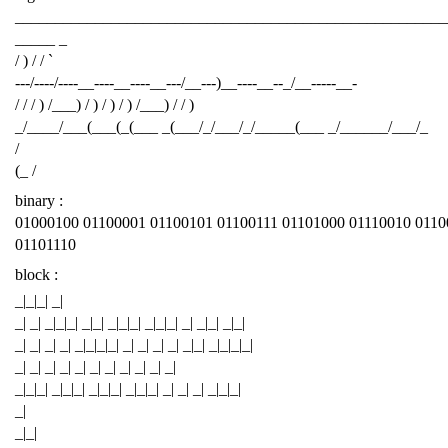
______________________________________________________
_____ _
/ ) / / `
---/----/----__----__----__---/__---)__----__--_/__-----__-
/ / / ) /___) / ) / ) / ) /___) / / )
_/____/___(___(_(___ _(___/_/___/_/_____(___ _/______/___/_
/
(_ /
binary :
01000100 01100001 01100101 01100111 01101000 01110010 0110
01101110
block :
_|_|_| _|
_| _| _|_|_| _|_| _|_|_| _|_|_| _| _|_| _|_|
_| _| _| _| _|_|_|_| _| _| _| _| _|_| _|_|_|_|
_| _| _| _| _| _| _| _| _| _| _|
_|_|_| _|_|_| _|_|_| _|_|_| _| _| _| _|_|_|
_|
_|_|