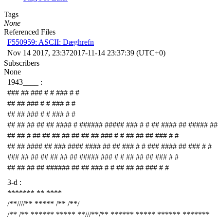
Tags
None
Referenced Files
F550959: ASCII: Dæghrefn
Nov 14 2017, 23:37
2017-11-14 23:37:39 (UTC+0)
Subscribers
None
1943____ :
### ## ### # # ### # #
## ## ### # # ### # #
## ## ### # # ### # #
## ## ## ## ## #### # ###### ##### ### # # ## #### ## ##### ##
## ## # ## ## ## ## ## ## ## ### # # ## ## ## ### # #
## ## #### ## ### #### #### ## ## ### # # ### #### ## ### # #
### ## ## ## ## ## ## ##### ### # # ## ## ## ### # #
## ## ## ## ###### ## ## ### # # ## ## ## ### # #
3-d :
******* ** ****
/**////** ***** /** /**/
/** /** ****** ***** **///**/** ****** ***** ****** *******