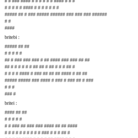
# # ### #### # # # # # # #### # # #
# # # # # #### # # # # # # #
##### ## # ### ##### ###### ### ### ### ######
# #
####
britebi :
##### ## ##
# # # # #
## # ### ### ### # ## #### ### ### ## ##
## # # # # # # ## ## # ## # # # ## #
# # # # #### # ### ## ## ## #### # ## ##
##### ##### ### #### # ### # ### ## # ###
# # #
### #
britei :
#### ## ##
# # # # #
# # ### ## ### ### #### ## ## ####
# # # # # # # # # # ### # # # ## #