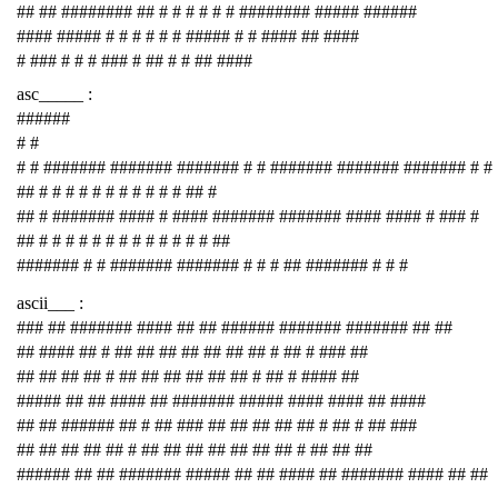
## ## ######## ## # # # # # # ######## ##### ######
#### ##### # # # # # # ##### # # #### ## ####
# ### # # # ### # ## # # ## ####
asc_____ :
######
# #
# # ####### ####### ####### # # ####### ####### ####### # #
## # # # # # # # # # # # ## #
## # ####### #### # #### ####### ####### #### #### # ### #
## # # # # # # # # # # # # # ##
####### # # ####### ####### # # # ## ####### # # #
ascii___ :
### ## ####### #### ## ## ###### ####### ####### ## ##
## #### ## # ## ## ## ## ## ## ## # ## # ### ##
## ## ## ## # ## ## ## ## ## ## # ## # #### ##
##### ## ## #### ## ####### ##### #### #### ## ####
## ## ###### ## # ## ### ## ## ## ## ## # ## # ## ###
## ## ## ## ## # ## ## ## ## ## ## ## # ## ## ##
###### ## ## ####### ##### ## ## #### ## ####### #### ## ##