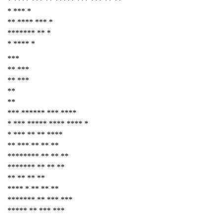
* **** *** ** ***** *** *** ** **
* *** *
** **** *** *
******* ** *
* **** *
***
** ***
** ***
**
**
*** ****** *** ****
* *** ***** **** **** *
* *** ** ** ****
** *** ** ** **
******** ** ** **
******* ** ** **
** ** ** **
**** * ** ** **
******* ** *** ***
***** ** *** ***