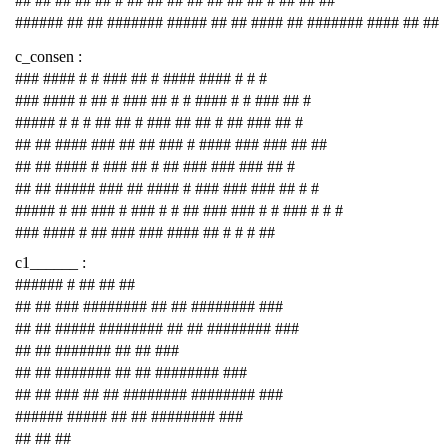
## ## ## ## ## # ## ## ## ## ## ## ## # ## ## ##
###### ## ## ####### ##### ## ## #### ## ####### #### ## ##
c_consen :
### #### # # ### ## # #### #### # # #
### #### # ## # ### ## # # #### # # ### ## #
##### # # # ## ## # ### ## ## # ## ### ## #
## ## #### ### ## ## ### # #### ### ### ## ##
## ## #### # ### ## # ## ### ### ### ## #
## ## ##### ### ## #### # ### ### ### ## # #
##### # ## ### # ### # # ## ### ### # # ### # # #
### #### # ## ### ### #### ## # # # ##
c1______ :
###### # ## ## ##
## ## ### ######## ## ## ######## ###
## ## ##### ######## ## ## ######## ###
## ## ####### ## ## ###
## ## ####### ## ## ######## ###
## ## ### ## ## ######## ######## ###
###### ##### ## ## ######## ###
## ## ##