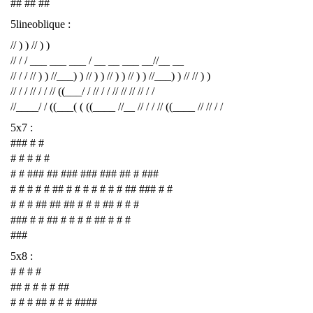
## ## ##
5lineoblique :
// ) ) // ) )
// / / ___ ___ ___ / __ __ ___ __//__ __
// / / // ) ) //___) ) // ) ) // ) ) // ) ) //___) ) // // ) )
// / / // / / // ((___/ / // / / // // // // / /
//____/ / ((___( ( ((____ //__ // / / // ((____ // // / /
5x7 :
### # #
# # # # #
# # ### ## ### ### ### ## # ###
# # # # # ## # # # # # # # ## ### # #
# # # ## ## ## # # # ## # # #
### # # ## # # # # ## # # #
###
5x8 :
# # # #
## # # # # ##
# # # ## # # # ####