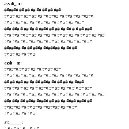
assalt_m :
###### ## ## ## ## ## ## ###
## ## ### ### ## ## ## #### ## ### ### #####
## ## ### ## ## ## #### ## ## ## ## ####
### ### # ## ## # #### ## ## ## ## # # ## ###
### ### ## ## ## ## ### ## ## ## ## ## ## ## ## ###
### ### ## #### ##### ## ## ## #### #### ##
####### ## ## #### ####### ## ## ##
## ## ## ## ## #
asslt__m :
###### ## ## ## ## ## ## ###
## ## ### ### ## ## ## #### ## ### ### #####
## ## ### ## ## ## #### ## ## ## ## ####
### ### # ## ## # #### ## ## ## ## # # ## ###
### ### ## ## ## ## ### ## ## ## ## ## ## ## ## ###
### ### ## #### ##### ## ## ## #### #### ##
####### ## ## #### ####### ## ## ##
## ## ## ## ## #
atc_____ :
# ## # ## # # # # #