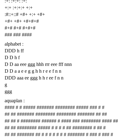
:+: :+:+: :+:
+:+ :+:+:+ +:+
:#::+::# +#+ +:+ +#+
+#+ +#+ +#+#+#
#+# #+# #+#+#
### ### ####
alphabet :
DDD h ff
D D h f
D D aa eee ggg hhh rrr eee fff nnn
D D a a e e g g h h r e e f n n
DDD aaa ee ggg h h r ee f n n
g
ggg
aquaplan :
#### # # ##### ####### ######## ##### ### # #
## ## ####### ######## ######## ####### ## ##
## ## # ######## ###### # #### ### ######## #### ##
## ## ######## ##### # # # # ## ######## # ## #
## ## ####### ## # # # # # # # ####### # ### # ### #