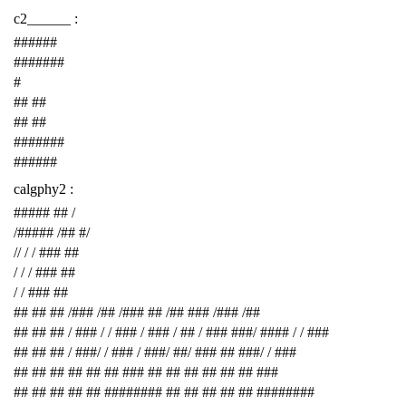
c2______ :
######
#######
#
## ##
## ##
#######
######
calgphy2 :
##### ## /
/##### /## #/
// / / ### ##
/ / / ### ##
/ / ### ##
## ## ## /### /## /### ## /## ### /### /##
## ## ## / ### / / ### / ### / ## / ### ###/ #### / / ###
## ## ## / ###/ / ### / ###/ ##/ ### ## ###/ / ###
## ## ## ## ## ## ### ## ## ## ## ## ## ###
## ## ## ## ## ######## ## ## ## ## ## ########