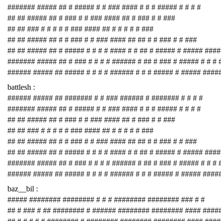
####### ##### ## # ##### # # ### #### # # # ##### # # # #
## ## ##### ## # ### # # ### #### ## # ### # # ###
## ## ### # # # # # ### #### ## # # # # # ###
## ## ##### ## # # ### # # ### #### ## ## # # ### # # ###
## ## ##### ## # ##### # # # # #### # # ## # ##### # ##### ###
####### ##### ## # ### # # # # ###### # ## # ### # ##### # # # 
###### ##### ## ##### # # # # ###### # # # ##### # ##### ####
battlesh :
###### ##### ## ####### # # ### ###### # ####### # # # #
####### ##### ## # ##### # # ### #### # # # ##### # # # #
## ## ##### ## # ### # # ### #### ## # ### # # ###
## ## ### # # # # # ### #### ## # # # # # ###
## ## ##### ## # # ### # # ### #### ## ## # # ### # # ###
## ## ##### ## # ##### # # # # #### # # ## # ##### # ##### ###
####### ##### ## # ### # # # # ###### # ## # ### # ##### # # # 
###### ##### ## ##### # # # # ###### # # # ##### # ##### ####
baz__bil :
##### ######## ######## # # # ######## ######## ### # #
## # ### # ## ######## # ###### ######## ######## #### ####