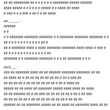
## ## ######## ## # # # # # # ######## ##### ######
#### ##### # # # # # # ##### # # #### ## ####
# ### # # # ### # ## # # ## ####
asc_____ :
######
# #
# # ####### ####### ####### # # ####### ####### ####### # #
## # # # # # # # # # # # ## #
## # ####### #### # #### ####### ####### #### #### # ### #
## # # # # # # # # # # # # # ##
####### # # ####### ####### # # # ## ####### # # #
ascii___ :
### ## ####### #### ## ## ###### ####### ####### ## ##
## #### ## # ## ## ## ## ## ## ## # ## # ### ##
## ## ## ## # ## ## ## ## ## ## # ## # #### ##
##### ## ## #### ## ####### ##### #### #### ## ####
## ## ###### ## # ## ### ## ## ## ## ## # ## # ## ###
## ## ## ## ## # ## ## ## ## ## ## ## # ## ## ##
###### ## ## ####### ##### ## ## #### ## ####### #### ## ##