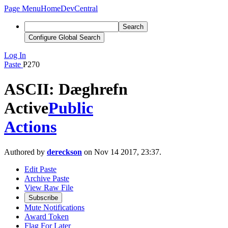
Page Menu
Home
DevCentral
Search
Configure Global Search
Log In
Paste
P270
ASCII: Dæghrefn
Active
Public
Actions
Authored by
dereckson
on Nov 14 2017, 23:37.
Edit Paste
Archive Paste
View Raw File
Subscribe
Mute Notifications
Award Token
Flag For Later