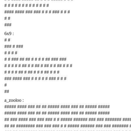
# # # # # # # # # # # # #
#### #### ### ### # # # ### # # #
# #
###
6x9 :
# #
### # ###
# # # #
# # ### ## ## # # # # ## ### ###
# # # # # ## # # ## # ## # # ## # # #
# # # # ## # ## # # # ## # # #
### #### ### # # # # # ### # # #
#
##
a_zooloo :
##### #### ### ## ## ##### #### ### ## ##### #####
##### #### ### ## ## ##### #### ### ## ##### #####
## ### #### ### ### ### # # ##### ###### ### ### ####### ###
## ## ######## ### ### ### # # ##### ###### ### ### #######