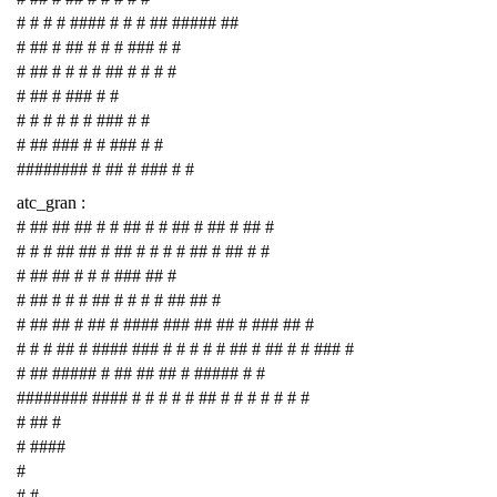
# # # # #### # # # ## ##### ##
# ## # ## # # # ### # #
# ## # # # # ## # # # #
# ## # ### # #
# # # # # # ### # #
# ## ### # # ### # #
######## # ## # ### # #
atc_gran :
# ## ## ## # # ## # # ## # ## # ## #
# # # ## ## # ## # # # # ## # ## # #
# ## ## # # # ### ## #
# ## # # # ## # # # # ## ## #
# ## ## # ## # #### ### ## ## # ### ## #
# # # ## # #### ### # # # # # ## # ## # # ### #
# ## ##### # ## ## ## # ##### # #
######## #### # # # # # ## # # # # # # #
# ## #
# ####
#
# #