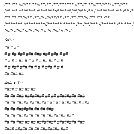
/** /** //////** **///**/** /**/****** //**//* **///**///**/ //**///**
/** /** ******* /*******//******/**///** /** / /******* /** /** /
/** ** **////** /**//// /////**/** /** /** /**//// /** /** /**
/******* //********//****** ***** /** /**/*** //****** /** *** 
/////// //////// ////// ///// // // /// ////// // /// //
3x5 :
## # ##
# # ## ### ### ### ### ### # ##
# # # # ## # # # # # ## ### # #
# # ### ### ## # # # ### # # #
## ### ##
4x4_offr :
#### # ## ## ##
## ## ### ######## ## ## ######## ###
## ## ##### ######## ## ## ######## ###
## ## ####### ## ## ###
## ## ####### ## ## ######## ###
## ## ### ## ## ######## ######## ###
#### ##### ## ## ######## ###