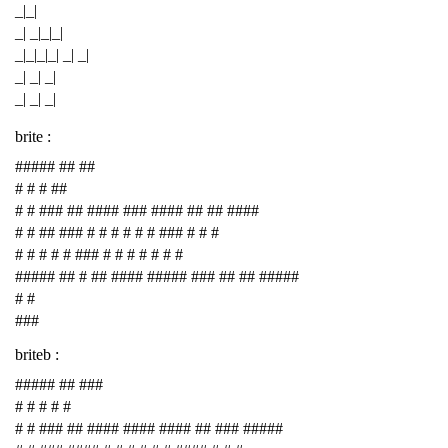
_|_|
_| _|_|_|
_|_|_|_| _| _|
_| _| _|
_| _| _|
brite :
##### ## ##
# # # ##
# # ### ## #### ### #### ## ## ####
# # ## ### # # # # # # ### # # #
# # # # # ### # # # # # # #
##### ## # ## #### ##### ### ## ## #####
# #
###
briteb :
##### ## ###
# # # # #
# # ### ## #### #### #### ## ### #####