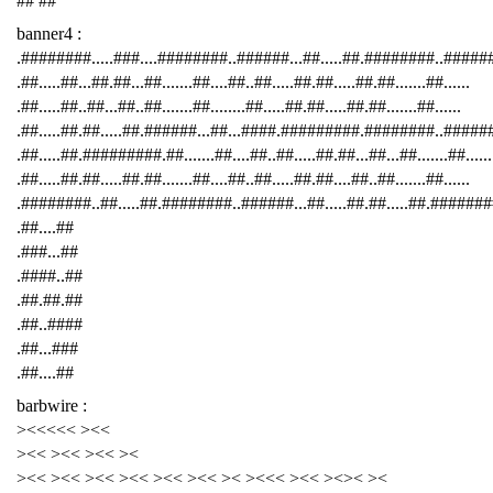
## ##
banner4 :
.########.....###....########..######...##.....##.########..####
.##.....##...##.##...##.......##....##..##.....##.##.....##.##.......##......
.##.....##..##...##..##.......##........##.....##.##.....##.##.......##......
.##.....##.##.....##.######...##...####.#########.########..######
.##.....##.#########.##.......##....##..##.....##.##...##...##.......##......
.##.....##.##.....##.##.......##....##..##.....##.##....##..##.......##......
.########..##.....##.########..######...##.....##.##.....##.########
.##....##
.###...##
.####..##
.##.##.##
.##..####
.##...###
.##....##
barbwire :
><<<<< ><<
><< ><< ><< ><
><< ><< ><< ><< ><< ><< >< ><<< ><< ><>< ><