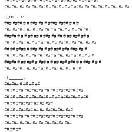
## ## ## ## ## # ## ## ## ## ## ## ## # ## ## ##
###### ## ## ####### ##### ## ## #### ## ####### #### ## ##
c_consen :
### #### # # ### ## # #### #### # # #
### #### # ## # ### ## # # #### # # ### ## #
##### # # # ## ## # ### ## ## # ## ### ## #
## ## #### ### ## ## ### # #### ### ### ## ##
## ## #### # ### ## # ## ### ### ### ## #
## ## ##### ### ## #### # ### ### ### ## # #
##### # ## ### # ### # # ## ### ### # # ### # # #
### #### # ## ### ### #### ## # # # ##
c1______ :
###### # ## ## ##
## ## ### ######## ## ## ######## ###
## ## ##### ######## ## ## ######## ###
## ## ####### ## ## ###
## ## ####### ## ## ######## ###
## ## ### ## ## ######## ######## ###
###### ##### ## ## ######## ###
## ## ##