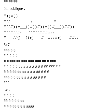
## ## ##
5lineoblique :
// ) ) // ) )
// / / ___ ___ ___ / __ __ ___ __//__ __
// / / // ) ) //___) ) // ) ) // ) ) // ) ) //___) ) // // ) )
// / / // / / // ((___/ / // / / // // // // / /
//____/ / ((___( ( ((____ //__ // / / // ((____ // // / /
5x7 :
### # #
# # # # #
# # ### ## ### ### ### ## # ###
# # # # # ## # # # # # # # ## ### # #
# # # ## ## ## # # # ## # # #
### # # ## # # # # ## # # #
###
5x8 :
# # # #
## # # # # ##
# # # ## # # # ####