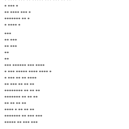
* **** *** ** ***** *** *** ** **
* *** *
** **** *** *
******* ** *
* **** *
***
** ***
** ***
**
**
*** ****** *** ****
* *** ***** **** **** *
* *** ** ** ****
** *** ** ** **
******** ** ** **
******* ** ** **
** ** ** **
**** * ** ** **
******* ** *** ***
***** ** *** ***