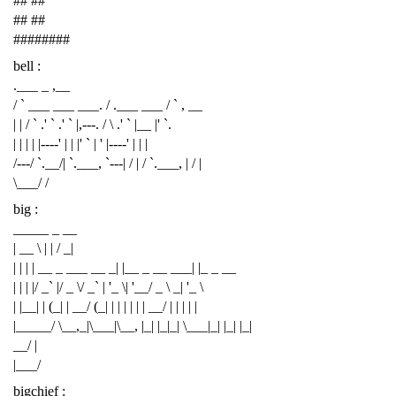
## ##
## ##
########
bell :
.___ _ ,__
/ ` ___ ___ ___. / .___ ___ / ` , __
| | / ` .' ` .' ` |,---. / \ .' ` |__ |' `.
| | | | |----' | | |' ` | ' |----' | | |
/---/ `.__/| `.___, `---| / | / `.___, | / |
\___/ /
big :
_____ _ __
| __ \ | | / _|
| | | | __ _ ___ __ _| |__ _ __ ___| |_ _ __
| | | |/ _` |/ _ \/ _` | '_ \| '__/ _ \ _| '_ \
| |__| | (_| | __/ (_| | | | | | | __/ | | | | |
|_____/ \__,_|\___|\__, |_| |_|_| \___|_| |_| |_|
__/ |
|___/
bigchief :