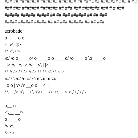
### ## ######## ####### ####### ## ### ### ####### ### # # 
### ### ####### ####### ## ### ### ####### ### # # ###
###### ###### ##### ## ## ### ###### ## ## ###
##### ###### ##### ## ## ### ###### ## ## ###
acrobatic :
o__ __o o
<| v\ <|>
/ \ <\ / >
\o/ \o o__ __o/ o__ __o o__ __o/ \o__ __o \o__ __o
| |> /v | /v |> /v | | v\ | |>
/ \ // /> / \ /> // /> / \ / \ <\ / \ < >
\o/ / \ \o/ \o o/ \ \o/ \o/ o/ \o/
| o o | v\ /v __o o | | <| |
/ \ __/> <\__ / \ <\/> __/> <\__ < > / \ / \ / \
|
o__ o
<\__ __/>
o__ __o
/v v\
/> <\