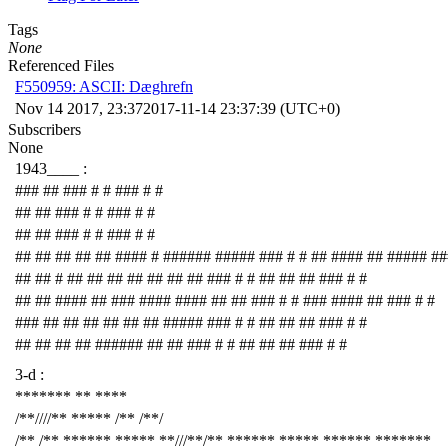
Tags
None
Referenced Files
F550959: ASCII: Dæghrefn
Nov 14 2017, 23:37
2017-11-14 23:37:39 (UTC+0)
Subscribers
None
1943____ :
### ## ### # # ### # #
## ## ### # # ### # #
## ## ### # # ### # #
## ## ## ## ## #### # ###### ##### ### # # ## #### ## ##### ##
## ## # ## ## ## ## ## ## ## ### # # ## ## ## ### # #
## ## #### ## ### #### #### ## ## ### # # ### #### ## ### # #
### ## ## ## ## ## ## ##### ### # # ## ## ## ### # #
## ## ## ## ###### ## ## ### # # ## ## ## ### # #
3-d :
******* ** ****
/**////** ***** /** /**/
/** /** ****** ***** **///**/** ****** ***** ****** *******