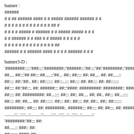
banner :
######
# # ## ###### #### # # ##### ###### ###### # #
# # # # # # # # # # # # # ## #
# # # # ##### # ###### # # ##### ##### # # #
# # ###### # # ### # # ##### # # # # #
# # # # # # # # # # # # # # ##
###### # # ###### #### # # # # ###### # # #
banner3-D :
'########:::::'###::::'########::'######:::'##::::'##:'########::'##
##.... ##:::'## ##::: ##.....::'##... ##:: ##:::: ##: ##.... ##: ##.....::
##:::: ##::'##:. ##:: ##::::::: ##:::..::: ##:::: ##: ##:::: ##: ##:::::::
##:::: ##:'##:::. ##: ######::: ##::'####: #########: ########:: ###
##:::: ##: #########: ##...:::: ##::: ##:: ##.... ##: ##.. ##::: ##...::::
##:::: ##: ##.... ##: ##::::::: ##::: ##:: ##:::: ##: ##::. ##:: ##:::::::
########:: ##:::: ##: ########:. ######::: ##:::: ##: ##:::. ##: ####
........:::..:::::..::........:::......::::..:::::..::..:::::..::........::
'########:'##::: ##:
##.....:: ###:: ##: