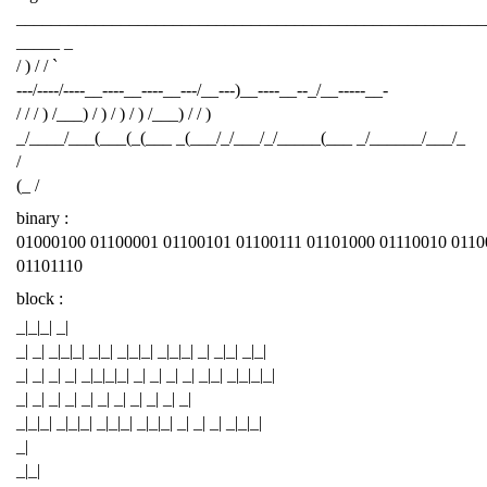
______________________________________________________
_____ _
/ ) / / `
---/----/----__----__----__---/__---)__----__--_/__-----__-
/ / / ) /___) / ) / ) / ) /___) / / )
_/____/___(___(_(___ _(___/_/___/_/_____(___ _/______/___/_
/
(_ /
binary :
01000100 01100001 01100101 01100111 01101000 01110010 0110
01101110
block :
_|_|_| _|
_| _| _|_|_| _|_| _|_|_| _|_|_| _| _|_| _|_|
_| _| _| _| _|_|_|_| _| _| _| _| _|_| _|_|_|_|
_| _| _| _| _| _| _| _| _| _| _|
_|_|_| _|_|_| _|_|_| _|_|_| _| _| _| _|_|_|
_|
_|_|