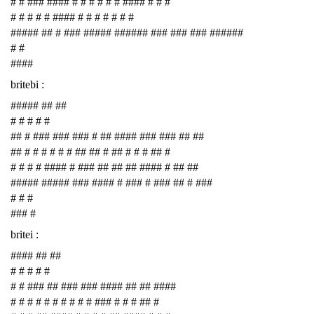
# # ### #### # # # # # # #### # # #
# # # # # #### # # # # # # #
##### ## # ### ##### ###### ### ### ### ######
# #
####
britebi :
##### ## ##
# # # # #
## # ### ### ### # ## #### ### ### ## ##
## # # # # # # ## ## # ## # # # ## #
# # # # #### # ### ## ## ## #### # ## ##
##### ##### ### #### # ### # ### ## # ###
# # #
### #
britei :
#### ## ##
# # # # #
# # ### ## ### ### #### ## ## ####
# # # # # # # # # # ### # # # ## #