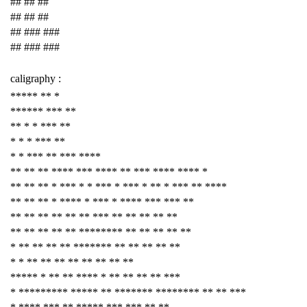
## ## ##
## ## ##
## ### ###
## ### ###
caligraphy :
***** ** *
****** *** **
** * * *** **
* * * *** **
* * *** ** *** ****
** ** ** **** *** **** ** *** **** **** *
** ** ** * *** * * *** * *** * ** * *** ** ****
** ** ** * **** * *** * **** *** *** **
** ** ** ** ** ** *** ** ** ** ** **
** ** ** ** ** ******** ** ** ** ** **
* ** ** ** ** ******* ** ** ** ** **
* * ** ** ** ** ** ** ** **
***** * ** ** **** * ** ** ** ** ***
* ********* ***** ** ******* ******** ** ** ***