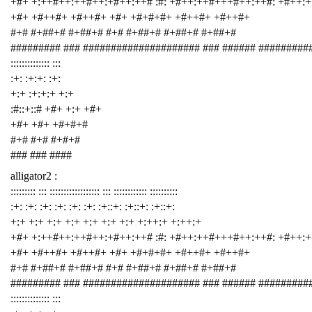
+#+ +:++#++:++#++:+#++:++# :#: +#++:++#+++#++:++#: +#++:
+#+ +#++#+ +#++#+ +#+ +#+#+#+ +#++#+ +#++#+
#+# #+##+# #+##+# #+# #+##+# #+##+# #+##+#
######### ### ##################### ### ###### #########
:::::::::::::: :::
:+: :+:+: :+:
+:+ :+:+:+ +:+
:#::+::# +#+ +:+ +#+
+#+ +#+ +#+#+#
#+# #+# #+#+#
### ### ####
alligator2 :
::::::::: ::: :::::::::::::::::: ::: :::::::::::: ::::::::::
:+: :+: :+: :+: :+: :+: :+::+: :+::+: :+::+:
+:+ +:+ +:+ +:+ +:+ +:+ +:+ +:++:+ +:++:+
+#+ +:++#++:++#++:+#++:++# :#: +#++:++#+++#++:++#: +#++:
+#+ +#++#+ +#++#+ +#+ +#+#+#+ +#++#+ +#++#+
#+# #+##+# #+##+# #+# #+##+# #+##+# #+##+#
######### ### ##################### ### ###### #########
:::::::::::::: :::