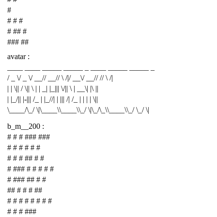
#
# # #
# ## #
### ##
avatar :
____ ____ _____ _____ _ ____ _____ _____ _
/ _ \/ _ \/ __// __// \ /|/ __\/ __// // \ /|
| | \|| / \|| \ | | _| |_||| \/|| \ | __\| |\ ||
| |_/|| |-||| /_ | |_//| | ||| /| /_ | | | | \||
\____/\_/ \|\____\\____\\_/ \|\_/\_\\____\\_/ \_/ \|
b_m__200 :
# # # ### ###
# # # # # #
# # # ## # #
# ### # # # # #
# ### ## # #
## # # # ##
# # # # # # # #
# # # ###