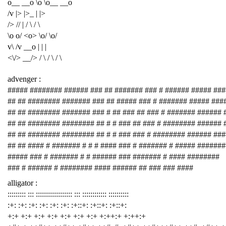
o__ __o \o \o__ __o
/v |> |>_ | |>
/> // | / \ / \
\o o/ <o> \o/ \o/
v\ /v __o | | |
<\/> __/> / \ / \ / \
advenger :
##### ######## ###### ### ## ####### ### # ###### ##### ###
## ## ######## ####### ### ## ##### ### # ####### ##### ###
## ## ######## ####### ### # ## ### ## ### # ####### ###### 
## ## ######## ######## ## # # ### ## ### # ######## ###### 
## ## ######## ######## ## # # ### ### # ######## ###### ##
## ## #### # ####### # # # #### ### # ####### # ##### #######
##### ### # ####### # # ###### ### ####### # #### ########
### # ###### # ######## #### ###### ## ### ### ####
alligator :
::::::::: ::: :::::::::::::::::: ::: :::::::::::: ::::::::::
:+: :+: :+: :+: :+: :+: :+::+: :+::+: :+::+:
+:+ +:+ +:+ +:+ +:+ +:+ +:+ +:++:+ +:++:+