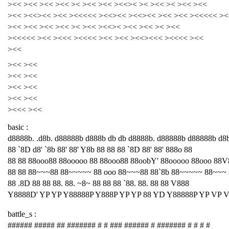
><< ><< ><< ><< >< ><< ><< ><<>< >< ><< >< ><< ><<
><< ><<><< ><< ><<<<< ><<><< ><<><< ><< ><< ><<<<< ><
><< ><< ><< ><< >< ><< ><<>< ><< ><< >< ><<
><<<<< ><< ><<< ><<<< ><< ><< ><<><<< ><<<< ><<
><<
><< ><<
><< ><<
><< ><<
><< ><<
><<< ><<
basic :
d8888b. .d8b. d88888b d888b db db d8888b. d88888b d88888b d8
88 `8D d8' `8b 88' 88' Y8b 88 88 88 `8D 88' 88' 888o 88
88 88 88ooo88 88ooooo 88 88ooo88 88oobY' 88ooooo 88ooo 88V
88 88 88~~~88 88~~~~~ 88 ooo 88~~~88 88`8b 88~~~~~ 88~~~
88 .8D 88 88 88. 88. ~8~ 88 88 88 `88. 88. 88 88 V888
Y8888D' YP YP Y88888P Y888P YP YP 88 YD Y88888P YP VP 
battle_s :
###### ##### ## ####### # # ### ###### # ####### # # # #