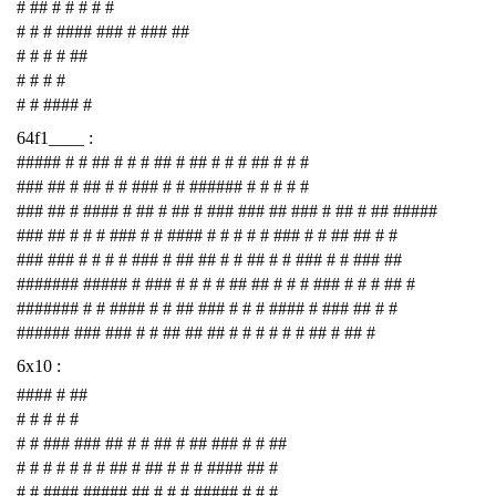
# ## # # # # #
# # # #### ### # ### ##
# # # # ##
# # # #
# # #### #
64f1____ :
##### # # ## # # # ## # ## # # # ## # # #
### ## # ## # # ### # # ###### # # # # #
### ## # #### # ## # ## # ### ### ## ### # ## # ## #####
### ## # # # ### # # #### # # # # # ### # # ## ## # #
### ### # # # # ### # ## ## # # ## # # ### # # ### ##
####### ##### # ### # # # # ## ## # # # ### # # # ## #
####### # # #### # # ## ### # # # #### # ### ## # #
###### ### ### # # ## ## ## # # # # # # ## # ## #
6x10 :
#### # ##
# # # # #
# # ### ### ## # # ## # ## ### # # ##
# # # # # # # ## # ## # # # #### ## #
# # #### ##### ## # # # ##### # # #