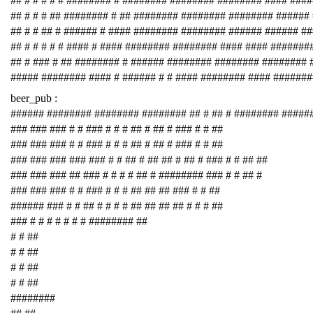
## # # # # # ######## # ######## ######## ######## #### ###
## # # # ## ######## # ## ######## ######## ######## ######
## # # ## # ###### # #### ######## ######## ###### ###### #
## # # # # # #### # #### ######## ######## #### #### #######
## # ### # ## ######## # ###### ######## ######## ########
##### ######## #### # ###### # # #### ######## #### #######
beer_pub :
###### ######## ######## ######## ## # ## # ######## #####
### ### ### # # ### # # # ## # ## # ### # # ##
### ### ### # # ### # # # ## # ## # ### # # ##
### ### ### ### ### # # ## # ## ## # ## # ### # # ## ##
### ### ### ## ### # # # # ## # ######## ### # # ## #
### ### ### # # ### # # # ## ## ## ### # # ##
###### ### # # ## # # # # ## ## ## ## # # # ##
### # # # # # # # ######## ##
# # ##
# # ##
# # ##
# # ##
########