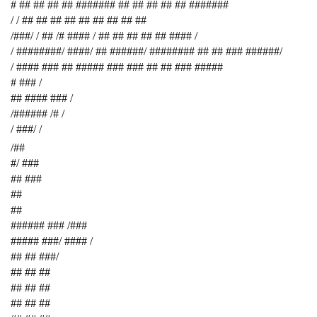
# ## ## ## ## ####### ## ## ## ## ## #######
/ / ## ## ## ## ## ## ## ## ##
/###/ / ## /# #### / ## ## ## ## ## #### /
/ ########/ ####/ ## ######/ ######## ## ## ### ######/
/ #### ### ## ##### ### ### ## ## ### #####
# ### /
## #### ### /
/###### /# /
/ ###/ /
/##
#/ ###
## ###
##
##
###### ### /###
##### ###/ #### /
## ## ###/
## ## ##
## ## ##
## ## ##