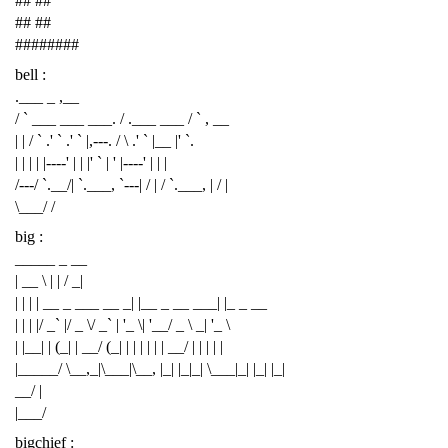
## ##
## ##
########
bell :
.___ _ ,__
/ ` ___ ___ ___. / .___ ___ / ` , __
| | / ` .' ` .' ` |,---. / \ .' ` |__ |' `.
| | | | |----' | | |' ` | ' |----' | | |
/---/ `.__/| `.___, `---| / | / `.___, | / |
\___/ /
big :
_____ _ __
| __ \ | | / _|
| | | | __ _ ___ __ _| |__ _ __ ___| |_ _ __
| | | |/ _` |/ _ \/ _` | '_ \| '__/ _ \ _| '_ \
| |__| | (_| | __/ (_| | | | | | | __/ | | | | |
|_____/ \__,_|\___|\__, |_| |_|_| \___|_| |_| |_|
__/ |
|___/
bigchief :