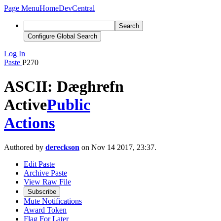
Page Menu
Home
DevCentral
Search
Configure Global Search
Log In
Paste
P270
ASCII: Dæghrefn
Active
Public
Actions
Authored by
dereckson
on Nov 14 2017, 23:37.
Edit Paste
Archive Paste
View Raw File
Subscribe
Mute Notifications
Award Token
Flag For Later