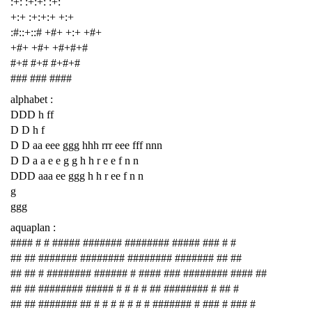
:+: :+:+: :+:
+:+ :+:+:+ +:+
:#::+::# +#+ +:+ +#+
+#+ +#+ +#+#+#
#+# #+# #+#+#
### ### ####
alphabet :
DDD h ff
D D h f
D D aa eee ggg hhh rrr eee fff nnn
D D a a e e g g h h r e e f n n
DDD aaa ee ggg h h r ee f n n
g
ggg
aquaplan :
#### # # ##### ####### ######## ##### ### # #
## ## ####### ######## ######## ####### ## ##
## ## # ######## ###### # #### ### ######## #### ##
## ## ######## ##### # # # # ## ######## # ## #
## ## ####### ## # # # # # # # ####### # ### # ### #