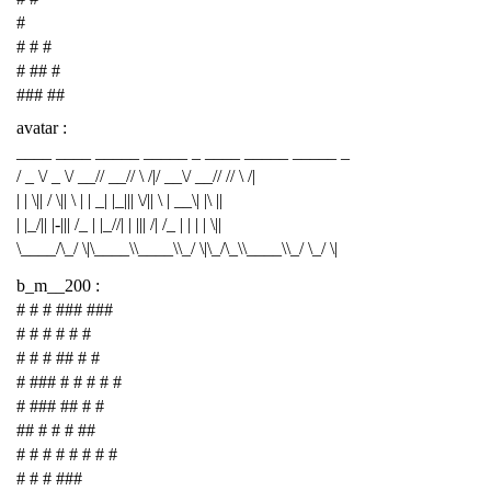
#
# # #
# ## #
### ##
avatar :
____ ____ _____ _____ _ ____ _____ _____ _
/ _ \/ _ \/ __// __// \ /|/ __\/ __// // \ /|
| | \|| / \|| \ | | _| |_||| \/|| \ | __\| |\ ||
| |_/|| |-||| /_ | |_//| | ||| /| /_ | | | | \||
\____/\_/ \|\____\\____\\_/ \|\_/\_\\____\\_/ \_/ \|
b_m__200 :
# # # ### ###
# # # # # #
# # # ## # #
# ### # # # # #
# ### ## # #
## # # # ##
# # # # # # # #
# # # ###