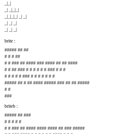
_|_|
_| _|_|_|
_|_|_|_| _| _|
_| _| _|
_| _| _|
brite :
##### ## ##
# # # ##
# # ### ## #### ### #### ## ## ####
# # ## ### # # # # # # ### # # #
# # # # # ### # # # # # # #
##### ## # ## #### ##### ### ## ## #####
# #
###
briteb :
##### ## ###
# # # # #
# # ### ## #### #### #### ## ### #####