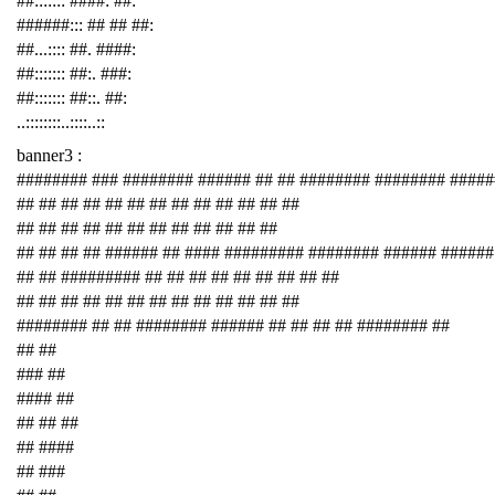
##::::::: ####: ##:
######::: ## ## ##:
##...:::: ##. ####:
##::::::: ##:. ###:
##::::::: ##::. ##:
..::::::::..::::..::
banner3 :
######## ### ######## ###### ## ## ######## ######## ####
## ## ## ## ## ## ## ## ## ## ## ## ##
## ## ## ## ## ## ## ## ## ## ## ##
## ## ## ## ###### ## #### ######### ######## ###### ######
## ## ######### ## ## ## ## ## ## ## ## ##
## ## ## ## ## ## ## ## ## ## ## ## ##
######## ## ## ######## ###### ## ## ## ## ######## ##
## ##
### ##
#### ##
## ## ##
## ####
## ###