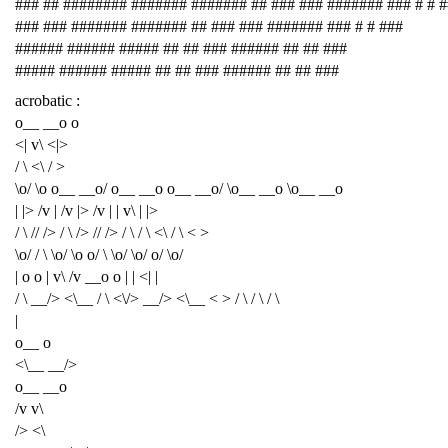
### ## ######## ####### ####### ## ### ### ####### ### # # 
### ### ####### ####### ## ### ### ####### ### # # ###
###### ###### ##### ## ## ### ###### ## ## ###
##### ###### ##### ## ## ### ###### ## ## ###
acrobatic :
o__ __o o
<| v\ <|>
/ \ <\ / >
\o/ \o o__ __o/ o__ __o o__ __o/ \o__ __o \o__ __o
| |> /v | /v |> /v | | v\ | |>
/ \ // /> / \ /> // /> / \ / \ <\ / \ < >
\o/ / \ \o/ \o o/ \ \o/ \o/ o/ \o/
| o o | v\ /v __o o | | <| |
/ \ __/> <\__ / \ <\/> __/> <\__ < > / \ / \ / \
|
o__ o
<\__ __/>
o__ __o
/v v\
/> <\