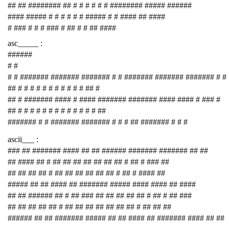
## ## ######## ## # # # # # # ######## ##### ######
#### ##### # # # # # # ##### # # #### ## ####
# ### # # # ### # ## # # ## ####
asc_____ :
######
# #
# # ####### ####### ####### # # ####### ####### ####### # #
## # # # # # # # # # # # ## #
## # ####### #### # #### ####### ####### #### #### # ### #
## # # # # # # # # # # # # # ##
####### # # ####### ####### # # # ## ####### # # #
ascii___ :
### ## ####### #### ## ## ###### ####### ####### ## ##
## #### ## # ## ## ## ## ## ## ## # ## # ### ##
## ## ## ## # ## ## ## ## ## ## # ## # #### ##
##### ## ## #### ## ####### ##### #### #### ## ####
## ## ###### ## # ## ### ## ## ## ## ## # ## # ## ###
## ## ## ## ## # ## ## ## ## ## ## ## # ## ## ##
###### ## ## ####### ##### ## ## #### ## ####### #### ## ##