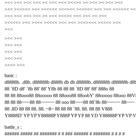
><< ><< ><< ><< >< ><< ><< ><<>< >< ><< >< ><< ><<
><< ><<><< ><< ><<<<< ><<><< ><<><< ><< ><< ><<<<< ><
><< ><< ><< ><< >< ><< ><<>< ><< ><< >< ><<
><<<<< ><< ><<< ><<<< ><< ><< ><<><<< ><<<< ><<
><<
><< ><<
><< ><<
><< ><<
><< ><<
><<< ><<
basic :
d8888b. .d8b. d88888b d888b db db d8888b. d88888b d88888b d8
88 `8D d8' `8b 88' 88' Y8b 88 88 88 `8D 88' 88' 888o 88
88 88 88ooo88 88ooooo 88 88ooo88 88oobY' 88ooooo 88ooo 88V
88 88 88~~~88 88~~~~~ 88 ooo 88~~~88 88`8b 88~~~~~ 88~~~
88 .8D 88 88 88. 88. ~8~ 88 88 88 `88. 88. 88 88 V888
Y8888D' YP YP Y88888P Y888P YP YP 88 YD Y88888P YP VP 
battle_s :
###### ##### ## ####### # # ### ###### # ####### # # # #