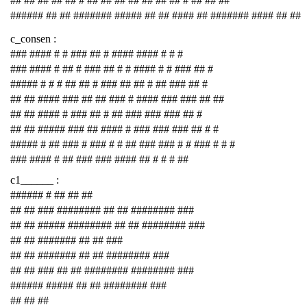
## ## ## ## ## # ## ## ## ## ## ## ## # ## ## ##
###### ## ## ####### ##### ## ## #### ## ####### #### ## ##
c_consen :
### #### # # ### ## # #### #### # # #
### #### # ## # ### ## # # #### # # ### ## #
##### # # # ## ## # ### ## ## # ## ### ## #
## ## #### ### ## ## ### # #### ### ### ## ##
## ## #### # ### ## # ## ### ### ### ## #
## ## ##### ### ## #### # ### ### ### ## # #
##### # ## ### # ### # # ## ### ### # # ### # # #
### #### # ## ### ### #### ## # # # ##
c1______ :
###### # ## ## ##
## ## ### ######## ## ## ######## ###
## ## ##### ######## ## ## ######## ###
## ## ####### ## ## ###
## ## ####### ## ## ######## ###
## ## ### ## ## ######## ######## ###
###### ##### ## ## ######## ###
## ## ##