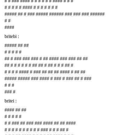
# # ### #### # # # # # # #### # # #
# # # # # #### # # # # # # #
##### ## # ### ##### ###### ### ### ### ######
# #
####
britebi :
##### ## ##
# # # # #
## # ### ### ### # ## #### ### ### ## ##
## # # # # # # ## ## # ## # # # ## #
# # # # #### # ### ## ## ## #### # ## ##
##### ##### ### #### # ### # ### ## # ###
# # #
### #
britei :
#### ## ##
# # # # #
# # ### ## ### ### #### ## ## ####
# # # # # # # # # # ### # # # ## #