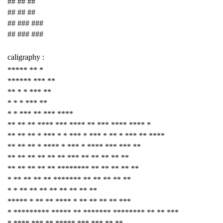
## ## ##
## ## ##
## ### ###
## ### ###
caligraphy :
***** ** *
****** *** **
** * * *** **
* * * *** **
* * *** ** *** ****
** ** ** **** *** **** ** *** **** **** *
** ** ** * *** * * *** * *** * ** * *** ** ****
** ** ** * **** * *** * **** *** *** **
** ** ** ** ** ** *** ** ** ** ** **
** ** ** ** ** ******** ** ** ** ** **
* ** ** ** ** ******* ** ** ** ** **
* * ** ** ** ** ** ** ** **
***** * ** ** **** * ** ** ** ** ***
* ********* ***** ** ******* ******** ** ** ***