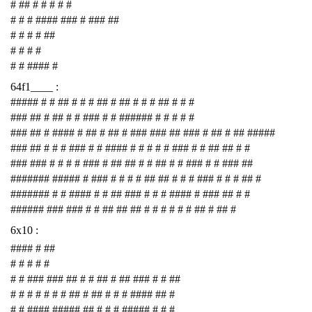
# ## # # # # #
# # # #### ### # ### ##
# # # # ##
# # # #
# # #### #
64f1____ :
##### # # ## # # # ## # ## # # # ## # # #
### ## # ## # # ### # # ###### # # # # #
### ## # #### # ## # ## # ### ### ## ### # ## # ## #####
### ## # # # ### # # #### # # # # # ### # # ## ## # #
### ### # # # # ### # ## ## # # ## # # ### # # ### ##
####### ##### # ### # # # # ## ## # # # ### # # # ## #
####### # # #### # # ## ### # # # #### # ### ## # #
###### ### ### # # ## ## ## # # # # # # ## # ## #
6x10 :
#### # ##
# # # # #
# # ### ### ## # # ## # ## ### # # ##
# # # # # # # ## # ## # # # #### ## #
# # #### ##### ## # # # ##### # # #