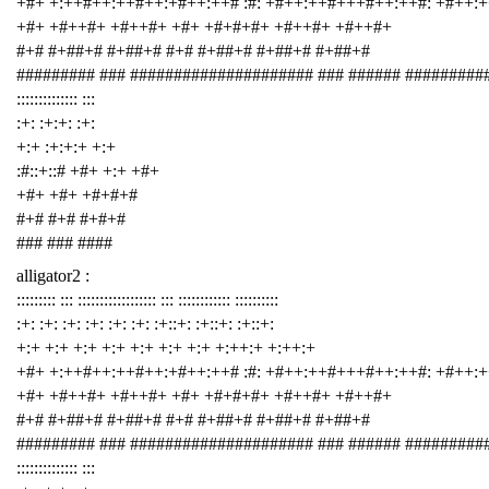
+#+ +:++#++:++#++:+#++:++# :#: +#++:++#+++#++:++#: +#++:
+#+ +#++#+ +#++#+ +#+ +#+#+#+ +#++#+ +#++#+
#+# #+##+# #+##+# #+# #+##+# #+##+# #+##+#
######### ### ##################### ### ###### #########
:::::::::::::: :::
:+: :+:+: :+:
+:+ :+:+:+ +:+
:#::+::# +#+ +:+ +#+
+#+ +#+ +#+#+#
#+# #+# #+#+#
### ### ####
alligator2 :
::::::::: ::: :::::::::::::::::: ::: :::::::::::: ::::::::::
:+: :+: :+: :+: :+: :+: :+::+: :+::+: :+::+:
+:+ +:+ +:+ +:+ +:+ +:+ +:+ +:++:+ +:++:+
+#+ +:++#++:++#++:+#++:++# :#: +#++:++#+++#++:++#: +#++:
+#+ +#++#+ +#++#+ +#+ +#+#+#+ +#++#+ +#++#+
#+# #+##+# #+##+# #+# #+##+# #+##+# #+##+#
######### ### ##################### ### ###### #########
:::::::::::::: :::