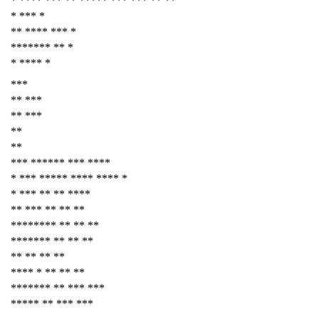
* **** *** ** ***** *** *** ** **
* *** *
** **** *** *
******* ** *
* **** *
***
** ***
** ***
**
**
*** ****** *** ****
* *** ***** **** **** *
* *** ** ** ****
** *** ** ** **
******** ** ** **
******* ** ** **
** ** ** **
**** * ** ** **
******* ** *** ***
***** ** *** ***