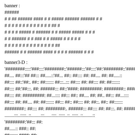
banner :
######
# # ## ###### #### # # ##### ###### ###### # #
# # # # # # # # # # # # # ## #
# # # # ##### # ###### # # ##### ##### # # #
# # ###### # # ### # # ##### # # # # #
# # # # # # # # # # # # # # ##
###### # # ###### #### # # # # ###### # # #
banner3-D :
'########:::::'###::::'########::'######:::'##::::'##:'########::'##
##.... ##:::'## ##::: ##.....::'##... ##:: ##:::: ##: ##.... ##: ##.....::
##:::: ##::'##:. ##:: ##::::::: ##:::..::: ##:::: ##: ##:::: ##: ##:::::::
##:::: ##:'##:::. ##: ######::: ##::'####: #########: ########:: ###
##:::: ##: #########: ##...:::: ##::: ##:: ##.... ##: ##.. ##::: ##...::::
##:::: ##: ##.... ##: ##::::::: ##::: ##:: ##:::: ##: ##::. ##:: ##:::::::
########:: ##:::: ##: ########:. ######::: ##:::: ##: ##:::. ##: ####
........:::..:::::..::........:::......::::..:::::..::..:::::..::........::
'########:'##::: ##:
##.....:: ###:: ##: