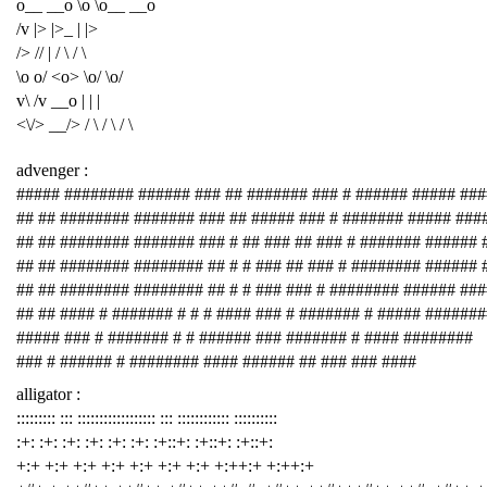
o__ __o \o \o__ __o
/v |> |>_ | |>
/> // | / \ / \
\o o/ <o> \o/ \o/
v\ /v __o | | |
<\/> __/> / \ / \ / \
advenger :
##### ######## ###### ### ## ####### ### # ###### ##### ###
## ## ######## ####### ### ## ##### ### # ####### ##### ###
## ## ######## ####### ### # ## ### ## ### # ####### ###### 
## ## ######## ######## ## # # ### ## ### # ######## ###### 
## ## ######## ######## ## # # ### ### # ######## ###### ##
## ## #### # ####### # # # #### ### # ####### # ##### #######
##### ### # ####### # # ###### ### ####### # #### ########
### # ###### # ######## #### ###### ## ### ### ####
alligator :
::::::::: ::: :::::::::::::::::: ::: :::::::::::: ::::::::::
:+: :+: :+: :+: :+: :+: :+::+: :+::+: :+::+:
+:+ +:+ +:+ +:+ +:+ +:+ +:+ +:++:+ +:++:+