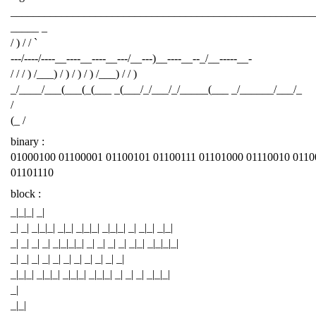
______________________________________________________
_____ _
/ ) / / `
---/----/----__----__----__---/__---)__----__--_/__-----__-
/ / / ) /___) / ) / ) / ) /___) / / )
_/____/___(___(_(___ _(___/_/___/_/_____(___ _/______/___/_
/
(_ /
binary :
01000100 01100001 01100101 01100111 01101000 01110010 0110
01101110
block :
_|_|_| _|
_| _| _|_|_| _|_| _|_|_| _|_|_| _| _|_| _|_|
_| _| _| _| _|_|_|_| _| _| _| _| _|_| _|_|_|_|
_| _| _| _| _| _| _| _| _| _| _|
_|_|_| _|_|_| _|_|_| _|_|_| _| _| _| _|_|_|
_|
_|_|