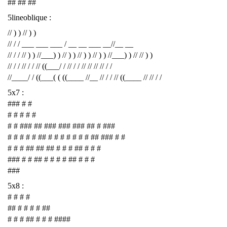
## ## ##
5lineoblique :
// ) ) // ) )
// / / ___ ___ ___ / __ __ ___ __//__ __
// / / // ) ) //___) ) // ) ) // ) ) // ) ) //___) ) // // ) )
// / / // / / // ((___/ / // / / // // // // / /
//____/ / ((___( ( ((____ //__ // / / // ((____ // // / /
5x7 :
### # #
# # # # #
# # ### ## ### ### ### ## # ###
# # # # # ## # # # # # # # ## ### # #
# # # ## ## ## # # # ## # # #
### # # ## # # # # ## # # #
###
5x8 :
# # # #
## # # # # ##
# # # ## # # # ####