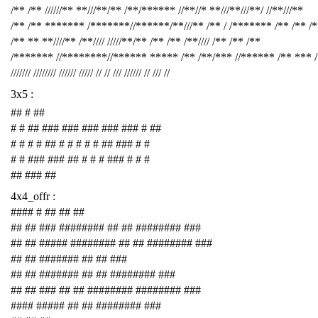
/** /** //////** **///**/** /**/****** //**//* **///**///**/ //**///**
/** /** ******* /*******//******/**///** /** / /******* /** /** /
/** ** **////** /**//// /////**/** /** /** /**//// /** /** /**
/******* //********//****** ***** /** /**/*** //****** /** *** 
/////// //////// ////// ///// // // /// ////// // /// //
3x5 :
## # ##
# # ## ### ### ### ### ### # ##
# # # # ## # # # # # ## ### # #
# # ### ### ## # # # ### # # #
## ### ##
4x4_offr :
#### # ## ## ##
## ## ### ######## ## ## ######## ###
## ## ##### ######## ## ## ######## ###
## ## ####### ## ## ###
## ## ####### ## ## ######## ###
## ## ### ## ## ######## ######## ###
#### ##### ## ## ######## ###