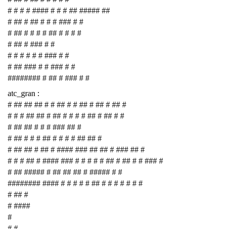
# # # # #### # # # ## ##### ##
# ## # ## # # # ### # #
# ## # # # # ## # # # #
# ## # ### # #
# # # # # # ### # #
# ## ### # # ### # #
######## # ## # ### # #
atc_gran :
# ## ## ## # # ## # # ## # ## # ## #
# # # ## ## # ## # # # # ## # ## # #
# ## ## # # # ### ## #
# ## # # # ## # # # # ## ## #
# ## ## # ## # #### ### ## ## # ### ## #
# # # ## # #### ### # # # # # ## # ## # # ### #
# ## ##### # ## ## ## # ##### # #
######## #### # # # # # ## # # # # # # #
# ## #
# ####
#
# #