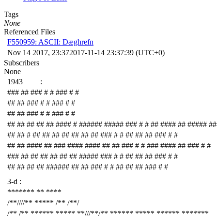
Tags
None
Referenced Files
F550959: ASCII: Dæghrefn
Nov 14 2017, 23:37
2017-11-14 23:37:39 (UTC+0)
Subscribers
None
1943____ :
### ## ### # # ### # #
## ## ### # # ### # #
## ## ### # # ### # #
## ## ## ## ## #### # ###### ##### ### # # ## #### ## ##### ##
## ## # ## ## ## ## ## ## ## ### # # ## ## ## ### # #
## ## #### ## ### #### #### ## ## ### # # ### #### ## ### # #
### ## ## ## ## ## ## ##### ### # # ## ## ## ### # #
## ## ## ## ###### ## ## ### # # ## ## ## ### # #
3-d :
******* ** ****
/**////** ***** /** /**/
/** /** ****** ***** **///**/** ****** ***** ****** *******