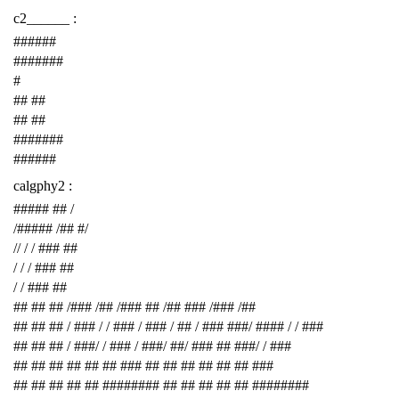
c2______ :
######
#######
#
## ##
## ##
#######
######
calgphy2 :
##### ## /
/##### /## #/
// / / ### ##
/ / / ### ##
/ / ### ##
## ## ## /### /## /### ## /## ### /### /##
## ## ## / ### / / ### / ### / ## / ### ###/ #### / / ###
## ## ## / ###/ / ### / ###/ ##/ ### ## ###/ / ###
## ## ## ## ## ## ### ## ## ## ## ## ## ###
## ## ## ## ## ######## ## ## ## ## ## ########