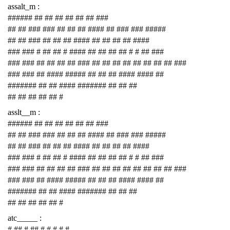
assalt_m :
###### ## ## ## ## ## ## ###
## ## ### ### ## ## ## #### ## ### ### #####
## ## ### ## ## ## #### ## ## ## ## ####
### ### # ## ## # #### ## ## ## ## # # ## ###
### ### ## ## ## ## ### ## ## ## ## ## ## ## ## ###
### ### ## #### ##### ## ## ## #### #### ##
####### ## ## #### ####### ## ## ##
## ## ## ## ## #
asslt__m :
###### ## ## ## ## ## ## ###
## ## ### ### ## ## ## #### ## ### ### #####
## ## ### ## ## ## #### ## ## ## ## ####
### ### # ## ## # #### ## ## ## ## # # ## ###
### ### ## ## ## ## ### ## ## ## ## ## ## ## ## ###
### ### ## #### ##### ## ## ## #### #### ##
####### ## ## #### ####### ## ## ##
## ## ## ## ## #
atc_____ :
# ## # ## # # # # #