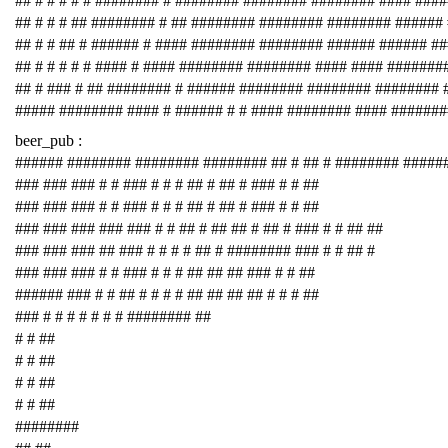
## # # # # # ######## # ######## ######## ######## #### ###
## # # # ## ######## # ## ######## ######## ######## ######
## # # ## # ###### # #### ######## ######## ###### ###### #
## # # # # # #### # #### ######## ######## #### #### #######
## # ### # ## ######## # ###### ######## ######## ########
##### ######## #### # ###### # # #### ######## #### #######
beer_pub :
###### ######## ######## ######## ## # ## # ######## #####
### ### ### # # ### # # # ## # ## # ### # # ##
### ### ### # # ### # # # ## # ## # ### # # ##
### ### ### ### ### # # ## # ## ## # ## # ### # # ## ##
### ### ### ## ### # # # # ## # ######## ### # # ## #
### ### ### # # ### # # # ## ## ## ### # # ##
###### ### # # ## # # # # ## ## ## ## # # # ##
### # # # # # # # ######## ##
# # ##
# # ##
# # ##
# # ##
########