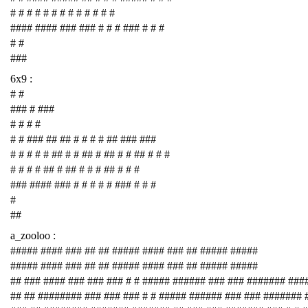
# # # # # # # # # # # # #
#### #### ### ### # # # ### # # #
# #
###
6x9 :
# #
### # ###
# # # #
# # ### ## ## # # # # ## ### ###
# # # # # ## # # ## # ## # # ## # # #
# # # # ## # ## # # # ## # # #
### #### ### # # # # # ### # # #
#
##
a_zooloo :
##### #### ### ## ## ##### #### ### ## ##### #####
##### #### ### ## ## ##### #### ### ## ##### #####
## ### #### ### ### ### # # ##### ###### ### ### ####### ###
## ## ######## ### ### ### # # ##### ###### ### ### #######