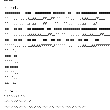
## ##
banner4 :
.########.....###....########..######...##.....##.########..####
.##.....##...##.##...##.......##....##..##.....##.##.....##.##.......##......
.##.....##..##...##..##.......##........##.....##.##.....##.##.......##......
.##.....##.##.....##.######...##...####.#########.########..######
.##.....##.#########.##.......##....##..##.....##.##...##...##.......##......
.##.....##.##.....##.##.......##....##..##.....##.##....##..##.......##......
.########..##.....##.########..######...##.....##.##.....##.########
.##....##
.###...##
.####..##
.##.##.##
.##..####
.##...###
.##....##
barbwire :
><<<<< ><<
><< ><< ><< ><
><< ><< ><< ><< ><< ><< >< ><<< ><< ><>< ><