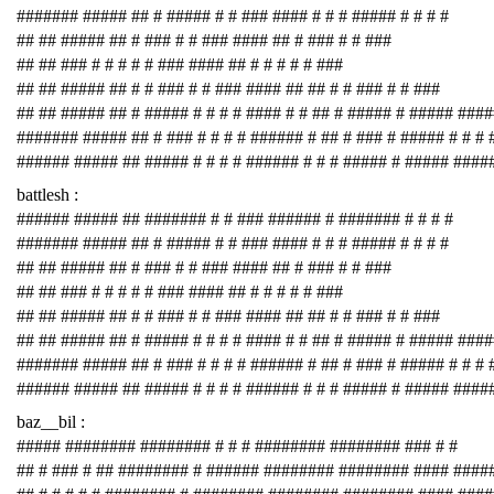
####### ##### ## # ##### # # ### #### # # # ##### # # # #
## ## ##### ## # ### # # ### #### ## # ### # # ###
## ## ### # # # # # ### #### ## # # # # # ###
## ## ##### ## # # ### # # ### #### ## ## # # ### # # ###
## ## ##### ## # ##### # # # # #### # # ## # ##### # ##### ###
####### ##### ## # ### # # # # ###### # ## # ### # ##### # # # 
###### ##### ## ##### # # # # ###### # # # ##### # ##### ####
battlesh :
###### ##### ## ####### # # ### ###### # ####### # # # #
####### ##### ## # ##### # # ### #### # # # ##### # # # #
## ## ##### ## # ### # # ### #### ## # ### # # ###
## ## ### # # # # # ### #### ## # # # # # ###
## ## ##### ## # # ### # # ### #### ## ## # # ### # # ###
## ## ##### ## # ##### # # # # #### # # ## # ##### # ##### ###
####### ##### ## # ### # # # # ###### # ## # ### # ##### # # # 
###### ##### ## ##### # # # # ###### # # # ##### # ##### ####
baz__bil :
##### ######## ######## # # # ######## ######## ### # #
## # ### # ## ######## # ###### ######## ######## #### ####