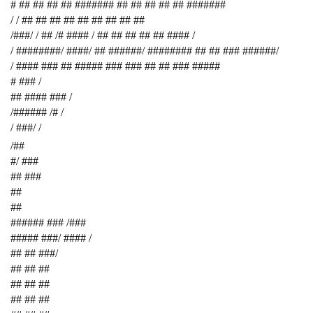
# ## ## ## ## ####### ## ## ## ## ## #######
/ / ## ## ## ## ## ## ## ## ##
/###/ / ## /# #### / ## ## ## ## ## #### /
/ ########/ ####/ ## ######/ ######## ## ## ### ######/
/ #### ### ## ##### ### ### ## ## ### #####
# ### /
## #### ### /
/###### /# /
/ ###/ /
/##
#/ ###
## ###
##
##
###### ### /###
##### ###/ #### /
## ## ###/
## ## ##
## ## ##
## ## ##