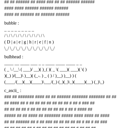
## ## ###### ## #### ### ## ## ###### ######
#### #### ###### ###### ######
#### ## ###### ## ###### ######
bubble :
_ _ _ _ _ _ _ _ _
/ \ / \ / \ / \ / \ / \ / \ / \ / \
( D | a | e | g | h | r | e | f | n )
\_/ \_/ \_/ \_/ \_/ \_/ \_/ \_/ \_/
bulbhead :
____ __ ____ ___ _ _ ____ ____ ____ _ _
( _ \ /__\ ( ___)/ __)( )_( )( _ \( ___)( ___)( \( )
)(_) )/(__)\ )__)( (_-. ) _ ( ) / )__) )__) ) (
(____/(__)(__)(____)\___/(_) (_)(_)\_)(____)(__) (_)\_)
c_ascii_ :
### ## ####### #### ## ## ###### ####### ####### ## ##
## #### ## # ## ## ## ## ## ## ## # ## # ### ##
## ## ## ## # ## ## ## ## ## ## # ## # #### ##
##### ## ## #### ## ####### ##### #### #### ## ####
## ## ###### ## # ## ### ## ## ## ## ## # ## # ## ###